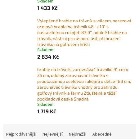
Skladem
1 433 Kč
Vylepšené hrable na trávník s válcem, nerezová
ocelová hrabla na trávník 48'' x 10" s
nastavitelnou rukojetí 83,9'', odolné hrable na
trávník, nástroj pro úsporu úsilí při hrazení
trávníku na golfovém hřišti
Skladem
2 834 Kč
hrable na trávník, zarovnávač trávníku 91 cm x
25 cm, odolný zarovnávač trávníku s
prodlouženou ocelovou rukojetí o délce 183 cm,
zarovnávač trávníku vhodný pro zahradu,
golfový trávník a farmu Ztluštěná a těžší
podkladová deska Snadná
Skladem
1 719 Kč
Ř
a
Nejprodávanější
Nejlevnější
Nejdražší
Abecedně