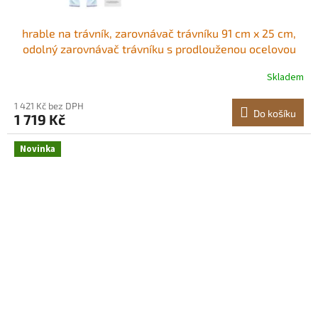
hrable na trávník, zarovnávač trávníku 91 cm x 25 cm,
odolný zarovnávač trávníku s prodlouženou ocelovou
rukojetí o délce 183 cm, zarovnávač trávníku vhodný pro
Skladem
zahradu, golfový trávník a farmu Ztluštěná a těžší
podkladová deska Snadná
1 421 Kč bez DPH
Do košíku
1 719 Kč
Novinka