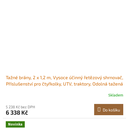
Tažné brány, 2 x 1,2 m, Vysoce účinný řetězový shrnovač,
Příslušenství pro čtyřkolky, UTV, traktory, Odolná tažená
rohož z pozinkované oceli s tažným řetězem, pro vyjeté
Skladem
koleje na štěrkových příjezdových cestách a
vyrovnávání zemědělských polí<br/
5 238 Kč bez DPH
Do košíku
6 338 Kč
Novinka