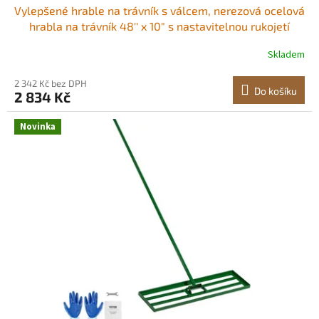
Vylepšené hrable na trávník s válcem, nerezová ocelová
hrabla na trávník 48'' x 10" s nastavitelnou rukojetí
83,9'', odolné hrable na trávník, nástroj pro úsporu úsilí
Skladem
při hrazení trávníku na golfovém hřišti
2 342 Kč bez DPH
Do košíku
2 834 Kč
Novinka