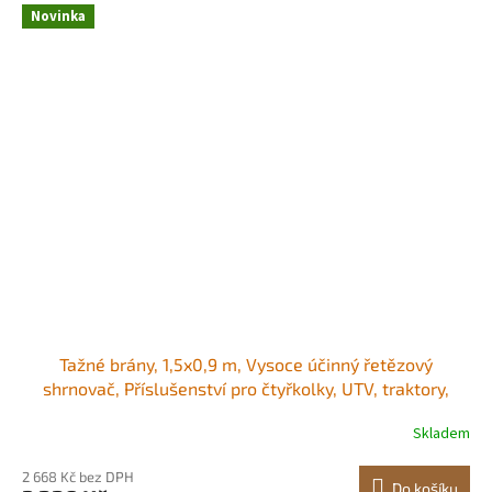
Novinka
Tažné brány, 1,5x0,9 m, Vysoce účinný řetězový
shrnovač, Příslušenství pro čtyřkolky, UTV, traktory,
Odolná tažená rohož z pozinkované oceli s tažným
Skladem
řetězem, pro vyjeté koleje na štěrkových příjezdových
cestách a vyrovnávání zemědělských polí<br/
2 668 Kč bez DPH
Do košíku