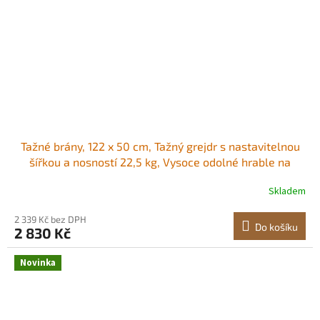
Tažné brány, 122 x 50 cm, Tažný grejdr s nastavitelnou
šířkou a nosností 22,5 kg, Vysoce odolné hrable na
srovnávání trávníku, Pozinkovaný ocelový štěrkový
Skladem
tahač na příjezdové cesty, Vhodné pro čtyřkolky, UTV a
traktory Odolný ocelový rám,
2 339 Kč bez DPH
Do košíku
2 830 Kč
Novinka