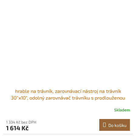
hrable na trávník, zarovnávací nástroj na trávník
30"x10", odolný zarovnávač trávníku s prodlouženou
ocelovou rukojetí 78", zarovnávač trávníku vhodný pro
Skladem
zahradu, golfový trávník, farmu Ztluštěná a těžší
podkladová deska Snadná montáž
1 334 Kč bez DPH
Do košíku
1 614 Kč