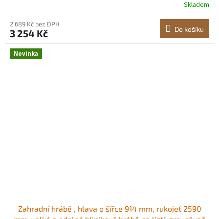
Skladem
řetězem, pro vyjeté koleje na štěrkových příjezdových
cestách, vyrovnávání zemědělských
2 689 Kč bez DPH
Do košíku
3 254 Kč
Novinka
Zahradní hrábě , hlava o šířce 914 mm, rukojeť 2590