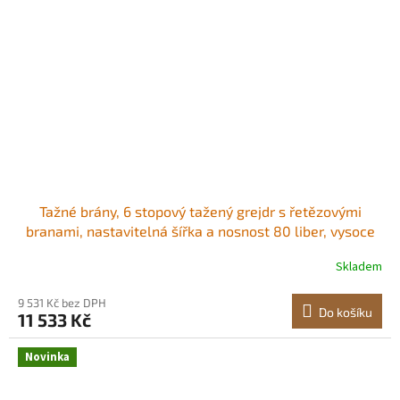
Tažné brány, 6 stopový tažený grejdr s řetězovými
branami, nastavitelná šířka a nosnost 80 liber, vysoce
odolný srovnávač trávníku, vhodný pro čtyřkolky, UTV a
Skladem
traktory, pro štěrkové příjezdové cesty Odolný ocelový
rám, konstruován pro tažení<br
9 531 Kč bez DPH
Do košíku
11 533 Kč
Novinka