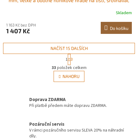
mm, velké a odolné hliníkové hrábě na listí, srovnávač
asfaltu pro kypření půdy, péče o zahradu a dvůr, štěrk u
Skladem
rybníků a trávník na pláži, lano 15,8 m Víceúčelné
aplikace Široký dosah
1 163 Kč bez DPH
Do košíku
1 407 Kč
NAČÍST 15 DALŠÍCH
S
1
3
t
O
r
33
položek celkem
v
á
l
NAHORU
n
á
k
d
o
v
a
á
Doprava ZDARMA
c
n
í
Při platbě předem máte dopravu ZDARMA.
í
p
r
v
Pozáruční servis
k
V rámci pozáručního servisu SLEVA 20% na náhradní
y
díly.