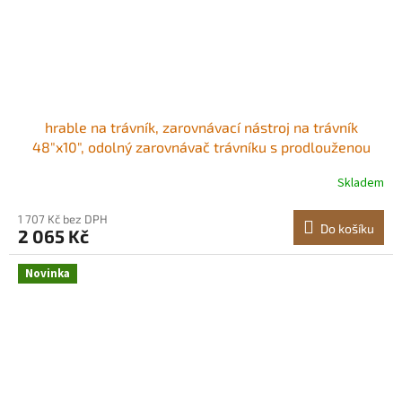
hrable na trávník, zarovnávací nástroj na trávník
48"x10", odolný zarovnávač trávníku s prodlouženou
ocelovou rukojetí 78", zarovnávač trávníku vhodný pro
Skladem
zahradu, golfový trávník, farmu Ztluštěná a těžší
podkladová deska Snadná montáž
1 707 Kč bez DPH
Do košíku
2 065 Kč
Novinka