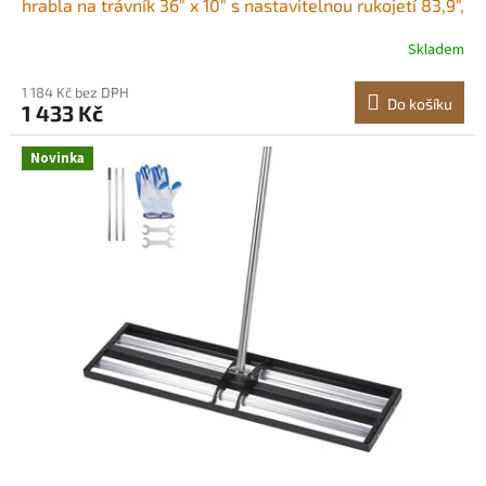
hrabla na trávník 36" x 10" s nastavitelnou rukojetí 83,9",
odolné hrable na trávník, nástroj pro úsporu úsilí na
Skladem
golfovém hřišti
1 184 Kč bez DPH
Do košíku
1 433 Kč
Novinka