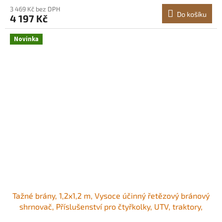
cestách a vyrovnávání zemědělských polí<br/
3 469 Kč bez DPH
Do košíku
4 197 Kč
Novinka
Tažné brány, 1,2x1,2 m, Vysoce účinný řetězový bránový
shrnovač, Příslušenství pro čtyřkolky, UTV, traktory,
Odolná tažená rohož z pozinkované oceli s tažným