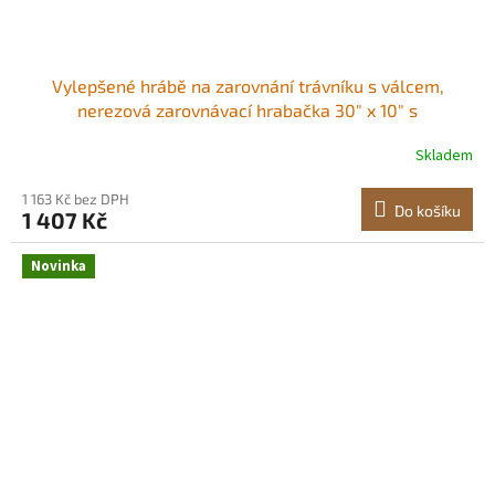
Vylepšené hrábě na zarovnání trávníku s válcem,
nerezová zarovnávací hrabačka 30" x 10" s
nastavitelnou rukojetí 83,9", odolné hrábě na zarovnání
Skladem
trávníku, nástroj pro úsporu práce na golfovém hřišti
Robustní a odolný Povrch odolný proti
1 163 Kč bez DPH
Do košíku
1 407 Kč
Novinka