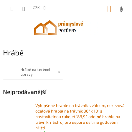
Přejít
NÁKUP
na
CZK
obsah
KOŠÍK
Hrábě
Hrábě na terénní
úpravy
Nejprodávanější
Vylepšené hrable na trávník s válcem, nerezová
ocelová hrabla na trávník 36" x 10" s
nastavitelnou rukojetí 83,9", odolné hrable na
trávník, nástroj pro úsporu úsilí na golfovém
hřišti