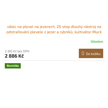
válec na plevel na jezerech, 20 stop dlouhý nástroj na
odstraňování plevele z jezer a rybníků, kultivátor Muck
Razer pro vodní a kalové účely, odstraňuje kořeny a
Skladem
nahromaděné nečistoty, 6 předem smontovaných nožů
z nerezové oceli, 6 hliníkových
2 385 Kč bez DPH
Do košíku
2 886 Kč
Novinka