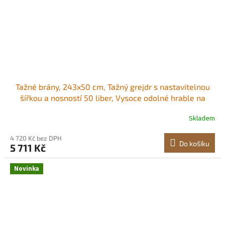
Tažné brány, 243x50 cm, Tažný grejdr s nastavitelnou
šířkou a nosností 50 liber, Vysoce odolné hrable na
srovnávání trávníku, Pozinkovaný ocelový štěrkový
Skladem
tahač pro příjezdové cesty, Vhodné pro čtyřkolky, UTV a
traktory Odolný ocelový rám,
4 720 Kč bez DPH
Do košíku
5 711 Kč
Novinka