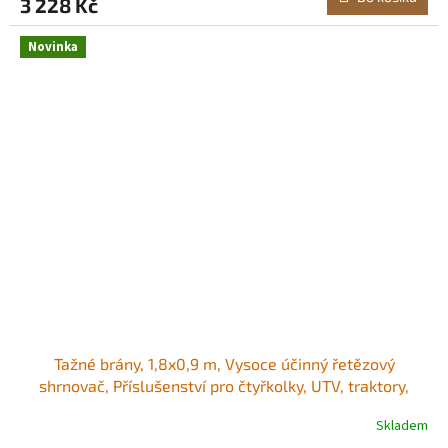
3 228 Kč
Novinka
Tažné brány, 1,8x0,9 m, Vysoce účinný řetězový
shrnovač, Příslušenství pro čtyřkolky, UTV, traktory,
Odolná tažená rohož z pozinkované oceli s tažným
Skladem
řetězem, pro vyjeté koleje na štěrkových příjezdových