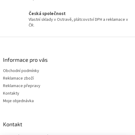
v
ý
Česká společnost
p
Vlastní sklady v Ostravě, plátcovství DPH a reklamace v
i
ČR.
s
u
Z
á
p
a
Informace pro vás
t
Obchodní podmínky
í
Reklamace zboží
Reklamace přepravy
Kontakty
Moje objednávka
Kontakt