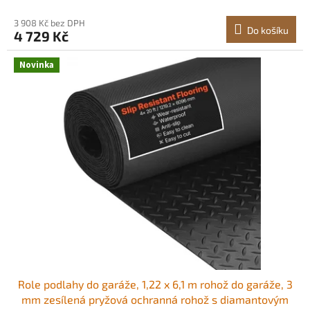
přívěsy, černá Flexibilní SBR guma
3 908 Kč bez DPH
Do košíku
4 729 Kč
Novinka
Role podlahy do garáže, 1,22 x 6,1 m rohož do garáže, 3
mm zesílená pryžová ochranná rohož s diamantovým