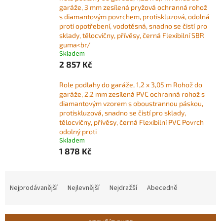
garáže, 3 mm zesílená pryžová ochranná rohož
s diamantovým povrchem, protiskluzová, odolná
proti opotřebení, vodotěsná, snadno se čistí pro
sklady, tělocvičny, přívěsy, černá Flexibilní SBR
guma<br/
Skladem
2 857 Kč
Role podlahy do garáže, 1,2 x 3,05 m Rohož do
garáže, 2,2 mm zesílená PVC ochranná rohož s
diamantovým vzorem s oboustrannou páskou,
protiskluzová, snadno se čistí pro sklady,
tělocvičny, přívěsy, černá Flexibilní PVC Povrch
odolný proti
Skladem
1 878 Kč
Ř
a
Nejprodávanější
Nejlevnější
Nejdražší
Abecedně
z
e
n