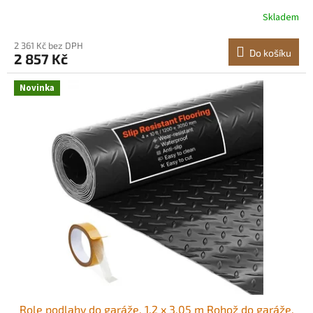
povrchem, protiskluzová, odolná proti opotřebení,
Skladem
vodotěsná, snadno se čistí pro sklady, tělocvičny,
přívěsy, černá Flexibilní SBR guma<br/
2 361 Kč bez DPH
Do košíku
2 857 Kč
Novinka
Role podlahy do garáže, 1,2 x 3,05 m Rohož do garáže,