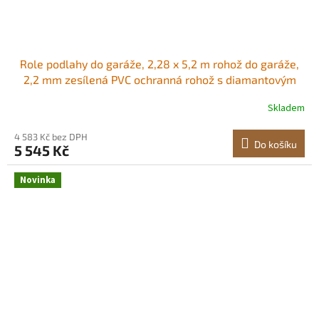
Role podlahy do garáže, 2,28 x 5,2 m rohož do garáže,
2,2 mm zesílená PVC ochranná rohož s diamantovým
vzorem a oboustrannou páskou, protiskluzová, snadno
Skladem
se čistí pro sklady, tělocvičny, stříbrně šedá Flexibilní
PVC Povrch odolný proti
4 583 Kč bez DPH
Do košíku
5 545 Kč
Novinka