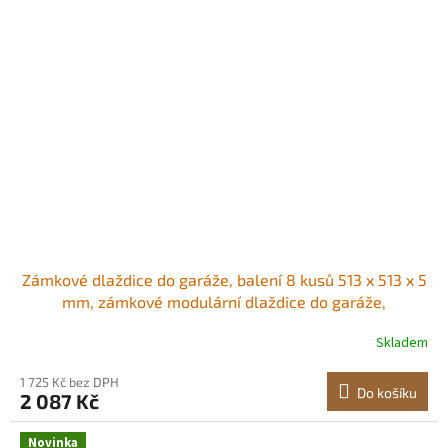
Zámkové dlaždice do garáže, balení 8 kusů 513 x 513 x 5
mm, zámkové modulární dlaždice do garáže,
protiskluzové PVC rohože s diamantovou deskou pro
Skladem
dílnu, sklad, nářadí, černé Protiskluzové diamantové
desky PVC konstrukce Samostatná
1 725 Kč bez DPH
Do košíku
2 087 Kč
Novinka