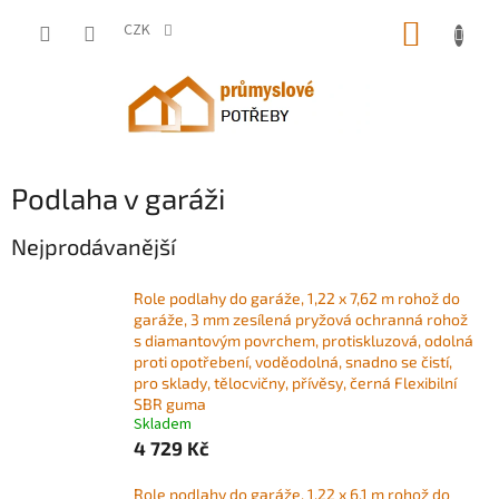
Přejít
NÁKUP
na
CZK
obsah
KOŠÍK
Podlaha v garáži
Nejprodávanější
Role podlahy do garáže, 1,22 x 7,62 m rohož do
garáže, 3 mm zesílená pryžová ochranná rohož
s diamantovým povrchem, protiskluzová, odolná
proti opotřebení, voděodolná, snadno se čistí,
pro sklady, tělocvičny, přívěsy, černá Flexibilní
SBR guma
Skladem
4 729 Kč
Role podlahy do garáže, 1,22 x 6,1 m rohož do