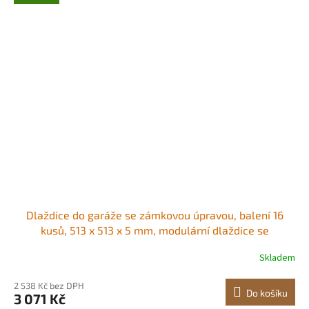
Dlaždice do garáže se zámkovou úpravou, balení 16
kusů, 513 x 513 x 5 mm, modulární dlaždice se
zámkovou úpravou do garáže, protiskluzové PVC rohože
Skladem
s diamantovou deskou pro dílnu, sklad, nářadí, černé
Protiskluzové diamantové desky PVC
2 538 Kč bez DPH
Do košíku
3 071 Kč