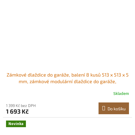
Zámkové dlaždice do garáže, balení 8 kusů 513 x 513 x 5
mm, zámkové modulární dlaždice do garáže,
protiskluzové PVC rohože s diamantovou deskou pro
Skladem
dílnu, sklad, nářadí, grafitově šedá Protiskluzové
diamantové desky PVC konstrukce<br/
1 399 Kč bez DPH
Do košíku
1 693 Kč
Novinka