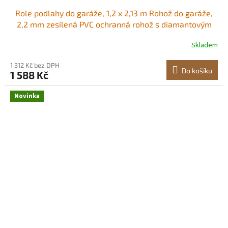
Role podlahy do garáže, 1,2 x 2,13 m Rohož do garáže,
2,2 mm zesílená PVC ochranná rohož s diamantovým
vzorem s oboustrannou páskou, protiskluzová, snadno
Skladem
se čistí pro sklady, tělocvičny, přívěsy, černá Flexibilní
PVC Povrch odolný proti
1 312 Kč bez DPH
Do košíku
1 588 Kč
Novinka