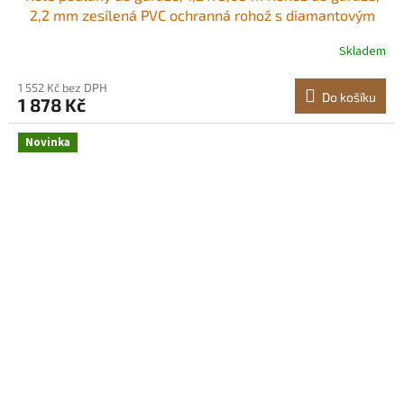
2,2 mm zesílená PVC ochranná rohož s diamantovým
vzorem s oboustrannou páskou, protiskluzová, snadno
Skladem
se čistí pro sklady, tělocvičny, přívěsy, černá Flexibilní
PVC Povrch odolný proti
1 552 Kč bez DPH
Do košíku
1 878 Kč
Novinka