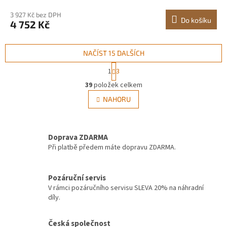
diamantové desky PVC konstrukce<br/
3 927 Kč bez DPH
Do košíku
4 752 Kč
NAČÍST 15 DALŠÍCH
S
1
3
t
O
r
39
položek celkem
v
á
l
NAHORU
n
á
k
d
o
v
a
á
Doprava ZDARMA
c
n
í
Při platbě předem máte dopravu ZDARMA.
í
p
r
v
Pozáruční servis
k
V rámci pozáručního servisu SLEVA 20% na náhradní
y
díly.
v
ý
Česká společnost
p