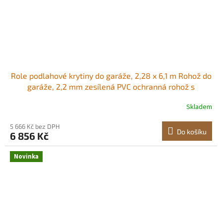
Role podlahové krytiny do garáže, 2,28 x 6,1 m Rohož do
garáže, 2,2 mm zesílená PVC ochranná rohož s
diamantovým vzorem a oboustrannou páskou,
Skladem
protiskluzová, snadno se čistí pro sklady, tělocvičny,
přívěsy, černá Flexibilní PVC Povrch odolný
5 666 Kč bez DPH
Do košíku
6 856 Kč
Novinka