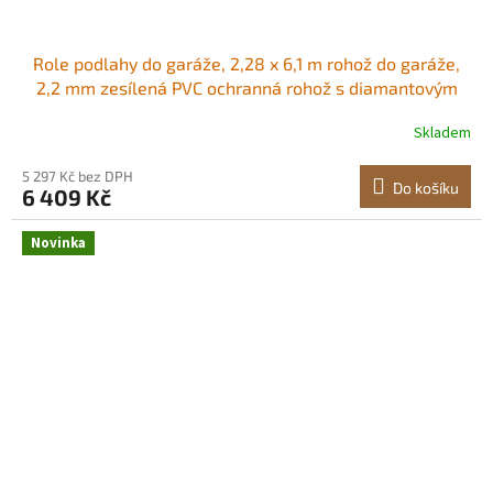
Role podlahy do garáže, 2,28 x 6,1 m rohož do garáže,
2,2 mm zesílená PVC ochranná rohož s diamantovým
vzorem a oboustrannou páskou, protiskluzová, snadno
Skladem
se čistí pro sklady, tělocvičny, stříbrně šedá Flexibilní
PVC Povrch odolný proti
5 297 Kč bez DPH
Do košíku
6 409 Kč
Novinka