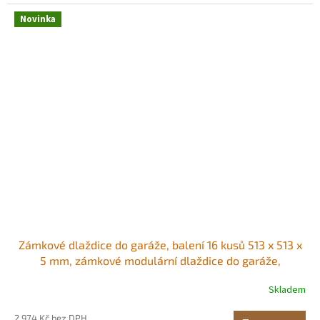
Novinka
Zámkové dlaždice do garáže, balení 16 kusů 513 x 513 x
5 mm, zámkové modulární dlaždice do garáže,
protiskluzové PVC rohože s diamantovou deskou pro
Skladem
dílnu, sklad, nářadí, grafitově šedá Protiskluzová
diamantová deska PVC konstrukce<br/
2 974 Kč bez DPH