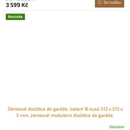
Do košíku
3 599 Kč
Novinka
Zámkové dlaždice do garáže, balení 16 kusů 513 x 513 x
5 mm, zámkové modulární dlaždice do garáže,
protiskluzové PVC rohože s diamantovou deskou pro
Skladem
dílnu, sklad, nářadí, světle šedá Protiskluzové