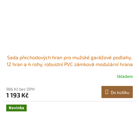
Sada přechodových hran pro mužské garážové podlahy,
12 hran a 4 rohy, robustní PVC zámková modulární hrana
do garáže, protiskluzová, kompatibilní pouze se
Skladem
4strannými zámkovými rohožemi , černá Chraňuje hrany
garážových rohoží Široká
986 Kč bez DPH
Do košíku
1 193 Kč
Novinka