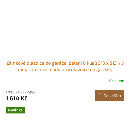
Zámkové dlaždice do garáže, balení 8 kusů 513 x 513 x 5
mm, zámkové modulární dlaždice do garáže,
protiskluzové PVC rohože s diamantovou deskou pro
Skladem
dílnu, sklad, nářadí, stříbrné Protiskluzové diamantové
desky PVC konstrukce Samostatná
1 334 Kč bez DPH
Do košíku
1 614 Kč
Novinka