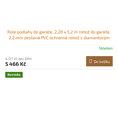
Role podlahy do garáže, 2,28 x 5,2 m rohož do garáže,
2,2 mm zesílená PVC ochranná rohož s diamantovým
vzorem a oboustrannou páskou, protiskluzová, snadno
Skladem
se čistí pro sklady, tělocvičny, přívěsy, černá Flexibilní
PVC Povrch odolný proti
4 517 Kč bez DPH
Do košíku
5 466 Kč
Novinka