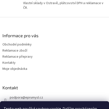
Vlastní sklady v Ostravě, plátcovství DPH a reklamace v
i
ČR.
s
u
Z
á
p
a
Informace pro vás
t
Obchodní podmínky
í
Reklamace zboží
Reklamace přepravy
Kontakty
Moje objednávka
Kontakt
podpora
@
eprumysl.cz
774 889 427
Tento web používá soubory cookie. Dalším procházením