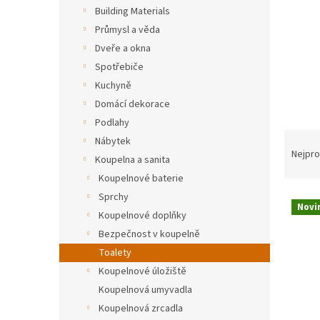
n
Building Materials
e
Průmysl a věda
l
Dveře a okna
Spotřebiče
Kuchyně
Domácí dekorace
Podlahy
Ř
Nábytek
a
Nejpro
Koupelna a sanita
z
Koupelnové baterie
e
Sprchy
V
n
Novi
ý
í
Koupelnové doplňky
p
p
Bezpečnost v koupelně
i
r
Toalety
s
o
Koupelnové úložiště
p
d
Koupelnová umyvadla
r
u
o
Koupelnová zrcadla
k