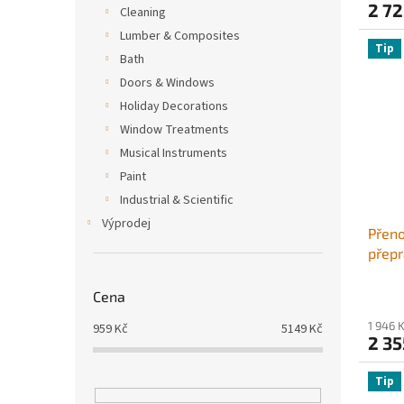
2 72
Cleaning
kbelí
Lumber & Composites
Tip
Bath
Doors & Windows
Holiday Decorations
Window Treatments
Musical Instruments
Paint
Industrial & Scientific
Výprodej
Přeno
přepr
karav
nádrž
Cena
nepro
1 946 
959
Kč
5149
Kč
cesto
2 35
kemp
Tip