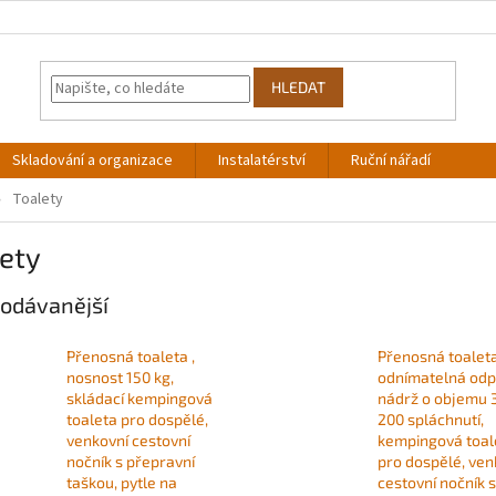
HLEDAT
Skladování a organizace
Instalatérství
Ruční nářadí
Toalety
ety
odávanější
Přenosná toaleta ,
Přenosná toaleta
nosnost 150 kg,
odnímatelná odp
skládací kempingová
nádrž o objemu 3
toaleta pro dospělé,
200 spláchnutí,
venkovní cestovní
kempingová toal
nočník s přepravní
pro dospělé, ven
taškou, pytle na
cestovní nočník s