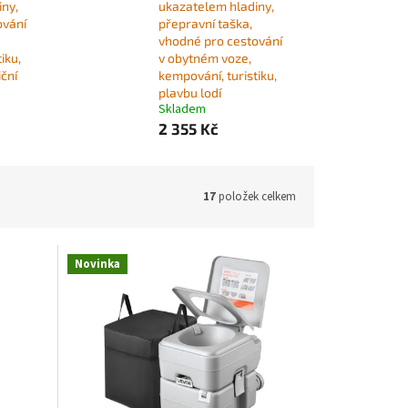
ny,
ukazatelem hladiny,
ování
přepravní taška,
vhodné pro cestování
iku,
v obytném voze,
iční
kempování, turistiku,
plavbu lodí
Skladem
2 355 Kč
17
položek celkem
Novinka