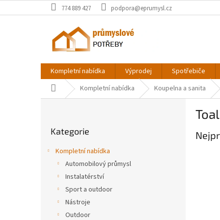
Přejít
774 889 427
podpora@eprumysl.cz
na
obsah
Kompletní nabídka
Výprodej
Spotřebiče
Domů
Kompletní nabídka
Koupelna a sanita
P
Toal
o
Přeskočit
s
Kategorie
kategorie
Nejpr
t
r
Kompletní nabídka
a
Automobilový průmysl
n
Instalatérství
n
í
Sport a outdoor
p
Nástroje
a
Outdoor