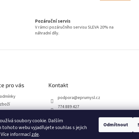
n
á
k
d
o
a
v
Pozáruční servis
c
á
í
V rámci pozáručního servisu SLEVA 20% na
n
p
náhradní díly.
í
r
v
k
y
v
ý
p
i
e pro vás
Kontakt
s
u
podmínky
podpora
@
eprumysl.cz
zboží
774 889 427
přepravy
užívá soubory cookie. Dalším
Odmítnout
tohoto webu vyjadřujete souhlas s jejich
návka
 Více informací
zde
.