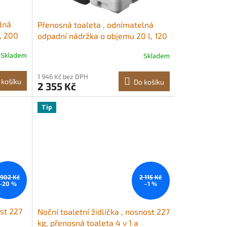
lná
Přenosná toaleta , odnímatelná
, 200
odpadní nádržka o objemu 20 l, 120
eta pro
spláchnutí, kempingová toaleta pro
Skladem
Skladem
očník s
dospělé, venkovní cestovní nočník s
 pro
ukazatelem hladiny, přepravní
1 946 Kč bez DPH
taška, vhodné pro cestování v
 košíku
Do košíku
2 355 Kč
lodí a
obytném voze, kempování, turistiku,
plavbu lodí
Tip
 902 Kč
2 115 Kč
–20 %
–1 %
ost 227
Noční toaletní židlička , nosnost 227
kg, přenosná toaleta 4 v 1 a