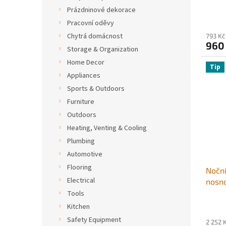
toale
Prázdninové dekorace
sedát
Pracovní oděvy
řidič
Chytrá domácnost
793 Kč
obytn
960
Storage & Organization
autem
rám p
Home Decor
Tip
Appliances
Sports & Outdoors
Furniture
Outdoors
Heating, Venting & Cooling
Plumbing
Automotive
Flooring
Noční
Electrical
nosno
v 1 a
Tools
pols
Kitchen
sedá
Safety Equipment
2 252 
opěrk