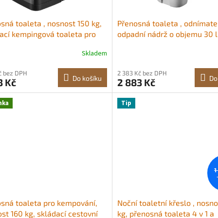
sná toaleta , nosnost 150 kg,
Přenosná toaleta , odnímate
ací kempingová toaleta pro
odpadní nádrž o objemu 30 l
lé, venkovní cestovní nočník s
spláchnutí, kempingová toal
Skladem
avní taškou, pytle na odpadky,
dospělé, venkovní cestovní n
é pro domácí použití,
ukazatelem hladiny, vhodné
Kč bez DPH
2 383 Kč bez DPH
vání v obytném voze,
cestování v obytném voze,
Do košíku
Do
3 Kč
2 883 Kč
vání, turistiku, plavbu lodí,
kempování, turistiku, plavbu 
 výlety<br/
silniční výlety<br/
nka
Tip
1
sná toaleta pro kempování,
Noční toaletní křeslo , nosn
st 160 kg, skládací cestovní
kg, přenosná toaleta 4 v 1 a