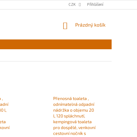
CZK
Přihlášení
NÁKUPNÍ
Prázdný košík
KOŠÍK
 ,
Přenosná toaleta ,
adní
odnímatelná odpadní
0 l,
nádržka o objemu 20
l, 120 spláchnutí,
eta
kempingová toaleta
kovní
pro dospělé, venkovní
cestovní nočník s