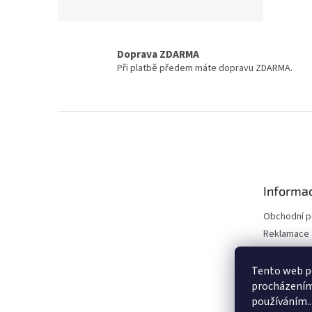
Doprava ZDARMA
Při platbě předem máte dopravu ZDARMA.
Z
á
p
a
t
Informac
í
Obchodní 
Reklamace 
Reklamace 
Kontakty
Tento web po
procházením 
Moje objed
používáním..