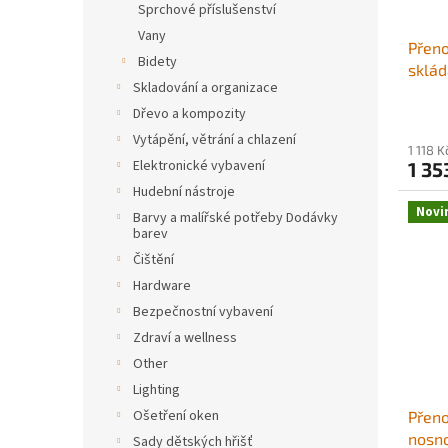
d
t
Sprchové příslušenství
u
ů
Vany
Přeno
k
Bidety
sklád
t
Skladování a organizace
dospě
ů
přepr
Dřevo a kompozity
vhodn
Vytápění, větrání a chlazení
1 118 
cesto
Elektronické vybavení
1 35
kempo
Hudební nástroje
auto,
Novi
Barvy a malířské potřeby Dodávky
barev
Čištění
Hardware
Bezpečnostní vybavení
Zdraví a wellness
Other
Lighting
Ošetření oken
Přeno
nosno
Sady dětských hřišť