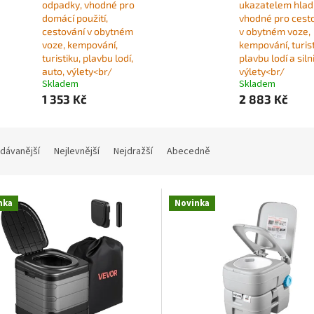
odpadky, vhodné pro
ukazatelem hladi
domácí použití,
vhodné pro cest
cestování v obytném
v obytném voze,
voze, kempování,
kempování, turist
turistiku, plavbu lodí,
plavbu lodí a siln
auto, výlety<br/
výlety<br/
Skladem
Skladem
1 353 Kč
2 883 Kč
dávanější
Nejlevnější
Nejdražší
Abecedně
nka
Novinka