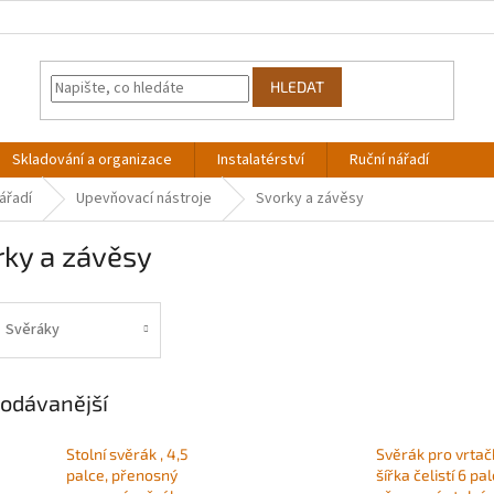
HLEDAT
Skladování a organizace
Instalatérství
Ruční nářadí
ářadí
Upevňovací nástroje
Svorky a závěsy
rky a závěsy
Svěráky
odávanější
Stolní svěrák , 4,5
Svěrák pro vrtač
palce, přenosný
šířka čelistí 6 pal