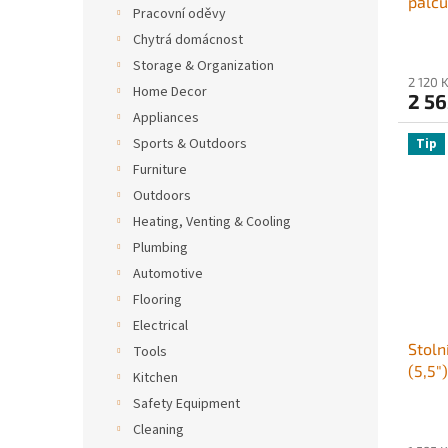
palců
Pracovní oděvy
svěrá
Chytrá domácnost
8 pal
Storage & Organization
konst
2 120 
nasta
Home Decor
2 56
pro v
Appliances
Silné
Sports & Outdoors
Tip
Furniture
Outdoors
Heating, Venting & Cooling
Plumbing
Automotive
Flooring
Electrical
Stoln
Tools
(5,5"
Kitchen
140 m
Safety Equipment
otočn
Cleaning
360°,