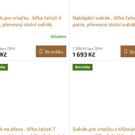
k pro vrtačku , šířka čelistí 4
Naklápěcí svěrák , šířka čelis
, přenosný stolní svěrák,
palce, přenosný stolní svěrá
ovaná základna pro snadnou
vrtačky, nastavitelný sklon 
Skladem
laci, odolná litinová
odolná litinová konstrukce,
rukce, pracovní svěrák, pro
pracovní svěrák pro obráběn
 bez DPH
1 399 Kč bez DPH
ění dřeva, obrábění kovů,
pro stolní počítače a vrtačky
Do košíku
Do
 Kč
1 693 Kč
í a řezání Stolní svěrák pro
Naklápěcí svěrák Nastavitel
ku Ztluštěná
nka
Novinka
k na dřevo , šířka čelistí 7
Svěrák pro vrtačku s křížov