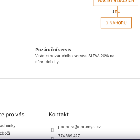
NAČÍST 9 DALŠÍCH
S
1
2
O
t
r
v
NAHORU
á
l
n
á
k
d
o
a
v
Pozáruční servis
c
á
í
V rámci pozáručního servisu SLEVA 20% na
n
p
í
náhradní díly.
r
v
k
y
v
ý
p
i
e pro vás
Kontakt
s
u
podmínky
podpora
@
eprumysl.cz
zboží
774 889 427