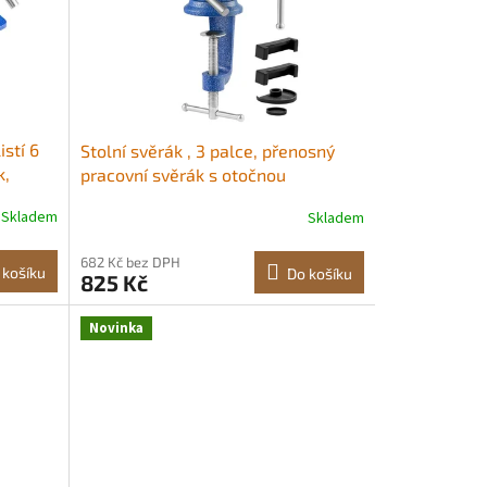
istí 6
Stolní svěrák , 3 palce, přenosný
k,
pracovní svěrák s otočnou
nadnou
základnou o 360°, rychloupínací
Skladem
Skladem
otočná svěrka, zvýšená základna,
 pro
litinová konstrukce, pro obrábění
682 Kč bez DPH
vů,
dřeva, obrábění kovů, vrtání a
 košíku
Do košíku
825 Kč
 pro
řezání Stolní svěrák Hladká rukojeť
Robustní
Novinka