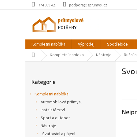
Přejít
774 889 427
podpora@eprumysl.cz
na
obsah
Kompletní nabídka
Výprodej
Spotřebiče
Domů
Kompletní nabídka
Nástroje
Ruční n
P
Svo
o
Přeskočit
s
Kategorie
kategorie
t
r
Kompletní nabídka
a
Automobilový průmysl
n
Instalatérství
Nejpr
n
í
Sport a outdoor
p
Nástroje
a
Svařování a pájení