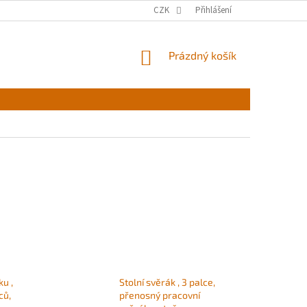
CZK
Přihlášení
NÁKUPNÍ
Prázdný košík
KOŠÍK
ku ,
Stolní svěrák , 3 palce,
ců,
přenosný pracovní