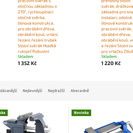
pracovní svěrák s
přenosný stolní
otočnou základnou o
svěrák, drážkov
270°, rychloupínací
základna pro sn
otočná svěrka,
instalaci, odolná
litinová konstrukce,
litinová konstruk
pro obrábění dřeva,
pracovní svěrák,
obrábění kovů, vrtání,
obrábění dřeva,
řezání, řezání trubek
obrábění kovů, v
Stolní svěrák Hladká
a řezání Stolní s
rukojeť Robustní
pro vrtačku Ztlu
Skladem
Skladem
1 352 Kč
1 220 Kč
dávanější
Nejlevnější
Nejdražší
Abecedně
nka
Novinka