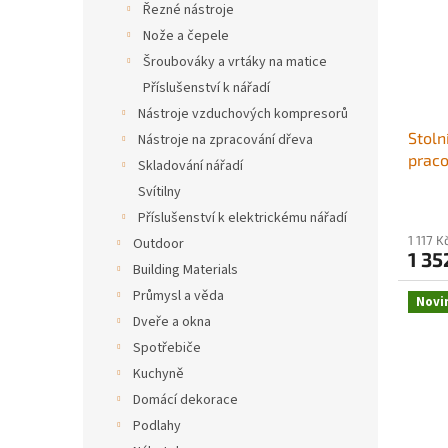
s
o
Řezné nástroje
p
d
Nože a čepele
r
u
Šroubováky a vrtáky na matice
o
k
Příslušenství k nářadí
d
t
Nástroje vzduchových kompresorů
u
ů
Stoln
k
Nástroje na zpracování dřeva
praco
t
Skladování nářadí
zákla
ů
Svítilny
otočn
Příslušenství k elektrickému nářadí
pro o
1 117 
Outdoor
vrtán
1 35
svěrá
Building Materials
Průmysl a věda
Novi
Dveře a okna
Spotřebiče
Kuchyně
Domácí dekorace
Podlahy