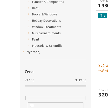
1 595 
Lumber & Composites
(2,8"
1 93
z tvá
Bath
pro
Doors & Windows
Tip
Holiday Decorations
Window Treatments
Musical Instruments
Paint
Industrial & Scientific
Výprodej
Svěrá
svěrá
Cena
litin
747
Kč
3519
Kč
šířka 
pákou
2 645 
vrtán
3 20