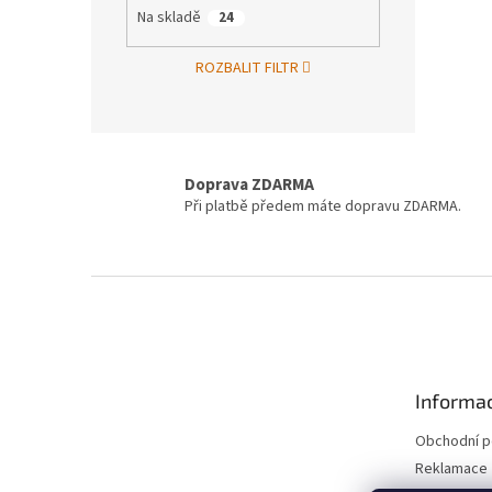
Na skladě
24
ROZBALIT FILTR
Doprava ZDARMA
Při platbě předem máte dopravu ZDARMA.
Z
á
p
a
t
Informac
í
Obchodní 
Reklamace 