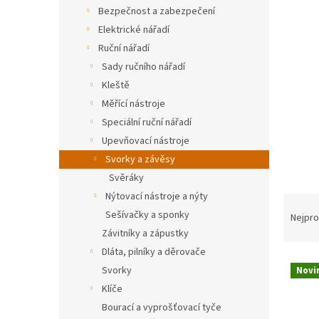
n
Bezpečnost a zabezpečení
e
Elektrické nářadí
l
Ruční nářadí
Sady ručního nářadí
Kleště
Měřící nástroje
Speciální ruční nářadí
Upevňovací nástroje
Svorky a závěsy
Svěráky
Nýtovací nástroje a nýty
Ř
Sešívačky a sponky
a
Nejpro
z
Závitníky a zápustky
e
Dláta, pilníky a děrovače
V
n
Svorky
Novi
ý
í
Klíče
p
p
Bourací a vyprošťovací tyče
i
r