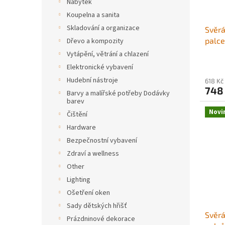
Nábytek
Koupelna a sanita
Skladování a organizace
Svěrá
palce
Dřevo a kompozity
drážk
Vytápění, větrání a chlazení
insta
Elektronické vybavení
konst
Hudební nástroje
618 Kč
obráb
748
Barvy a malířské potřeby Dodávky
vrtán
barev
vrtač
Novi
Čištění
Hardware
Bezpečnostní vybavení
Zdraví a wellness
Other
Lighting
Ošetření oken
Sady dětských hřišť
Svěrá
Prázdninové dekorace