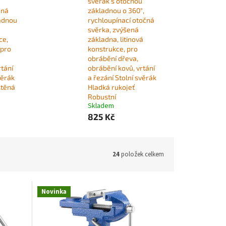
svěrák s otočnou
aná
základnou o 360°,
adnou
rychloupínací otočná
svěrka, zvýšená
ce,
základna, litinová
 pro
konstrukce, pro
obrábění dřeva,
rtání
obrábění kovů, vrtání
věrák
a řezání Stolní svěrák
štěná
Hladká rukojeť
Robustní
Skladem
825 Kč
24
položek celkem
Novinka