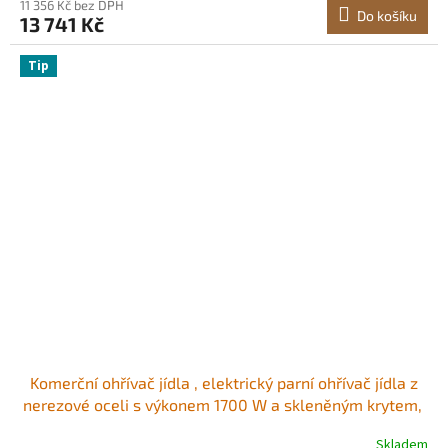
11 356 Kč bez DPH
Do košíku
13 741 Kč
Tip
Komerční ohřívač jídla , elektrický parní ohřívač jídla z
nerezové oceli s výkonem 1700 W a skleněným krytem, ​​
12dílná lázeňská lázeň s polévkou a perforovanými
Skladem