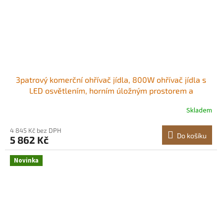
3patrový komerční ohřívač jídla, 800W ohřívač jídla s
LED osvětlením, horním úložným prostorem a
nastavitelnými policemi, ohřev párou 30–85 °C, 60 qt /
Skladem
57 l na hamburgery, pizzu, chléb, smažené kuře LED
teplé světlo Protiskluzové nožičky<br/
4 845 Kč bez DPH
Do košíku
5 862 Kč
Novinka