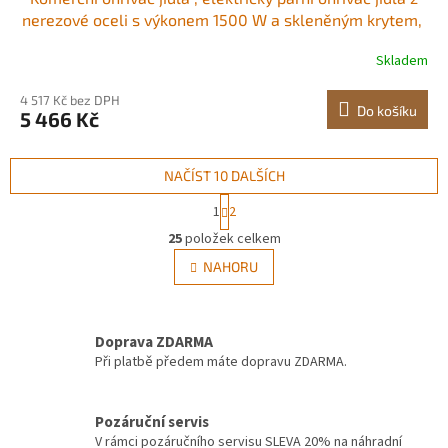
nerezové oceli s výkonem 1500 W a skleněným krytem, ​​
4pánvový vířivý bazén s polévkou a perforovanými
Skladem
naběračkami, pro catering, restaurace a večírky
4 517 Kč bez DPH
Do košíku
5 466 Kč
NAČÍST 10 DALŠÍCH
S
1
2
t
O
r
25
položek celkem
v
á
l
NAHORU
n
á
k
d
o
v
a
á
Doprava ZDARMA
c
n
í
Při platbě předem máte dopravu ZDARMA.
í
p
r
v
Pozáruční servis
k
V rámci pozáručního servisu SLEVA 20% na náhradní