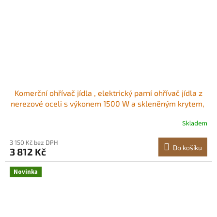
Komerční ohřívač jídla , elektrický parní ohřívač jídla z
nerezové oceli s výkonem 1500 W a skleněným krytem, ​​
stolní vodní lázeň s třemi pánvemi o velikosti 1/2, pro
Skladem
catering, restaurace, večírky a rauty Značka hladiny
vody Protiprachový
3 150 Kč bez DPH
Do košíku
3 812 Kč
Novinka