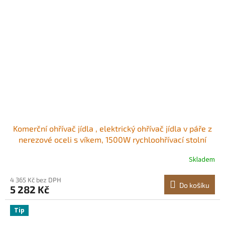
Komerční ohřívač jídla , elektrický ohřívač jídla v páře z
nerezové oceli s víkem, 1500W rychloohřívací stolní
lázeňský hrnec s 6 pánvemi a napájecím kabelem, pro
Skladem
catering, restaurace, večírky a rauty Značka hladiny
vody Protiprachový kryt<br
4 365 Kč bez DPH
Do košíku
5 282 Kč
Tip