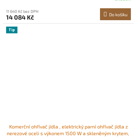
naběračkami, pro catering, restaurace a večírky
11 640 Kč bez DPH
Do košíku
14 084 Kč
Tip
Komerční ohřívač jídla , elektrický parní ohřívač jídla z
nerezové oceli s výkonem 1500 W a skleněným krytem, ​​