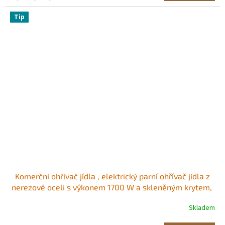
Tip
Komerční ohřívač jídla , elektrický parní ohřívač jídla z
nerezové oceli s výkonem 1700 W a skleněným krytem, ​​
8dílná lázeňská lázeň s polévkou a perforovanými
Skladem
naběračkami, pro catering, restaurace a večírky