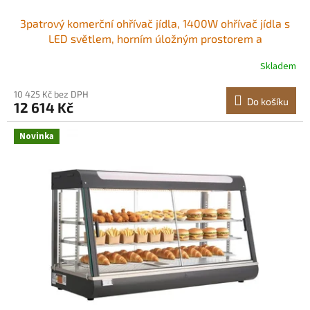
3patrový komerční ohřívač jídla, 1400W ohřívač jídla s
LED světlem, horním úložným prostorem a
nastavitelnými policemi, ohřev párou 30-85 ℃, 137
Skladem
qt/130 l na hamburgery, pizzu, chléb, smažené kuře LED
teplé světlo Protiskluzové nožičky<br/
10 425 Kč bez DPH
Do košíku
12 614 Kč
Novinka