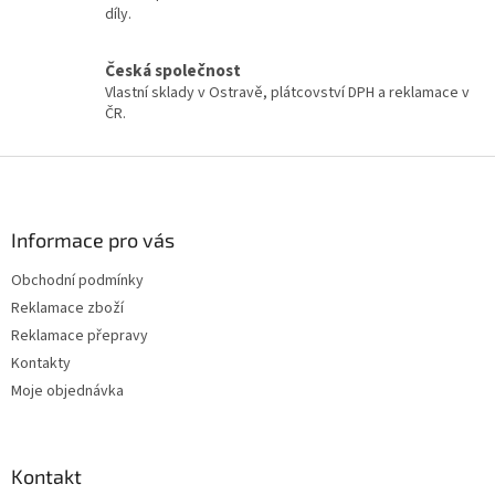
y
díly.
v
ý
Česká společnost
p
Vlastní sklady v Ostravě, plátcovství DPH a reklamace v
i
ČR.
s
u
Z
á
p
a
Informace pro vás
t
Obchodní podmínky
í
Reklamace zboží
Reklamace přepravy
Kontakty
Moje objednávka
Kontakt