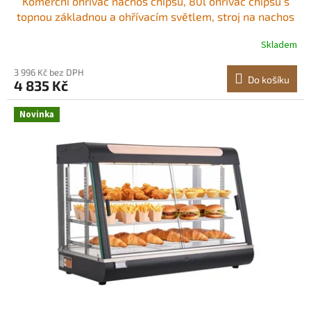
Komerční ohřívač nachos chipsů, 80l ohřívač chipsů s
topnou základnou a ohřívacím světlem, stroj na nachos
s deflektorem, nerezová ocel, na nachos chipsy,
Skladem
popcorn, bramborové lupínky, arašídy
3 996 Kč bez DPH
Do košíku
4 835 Kč
Novinka