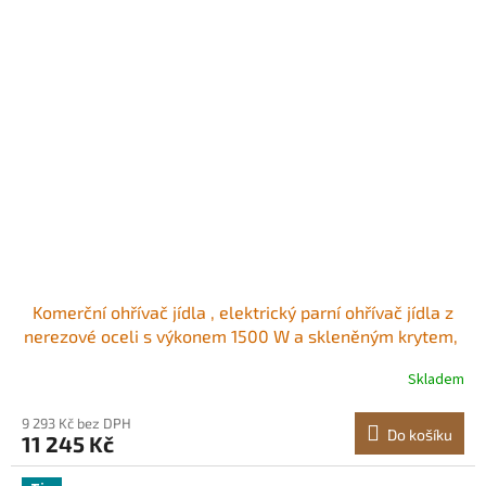
Komerční ohřívač jídla , elektrický parní ohřívač jídla z
nerezové oceli s výkonem 1500 W a skleněným krytem, ​​
6 pánví velikosti 1/2, vodní lázeň s polévkou a
Skladem
perforovanými naběračkami, pro catering, restaurace a
večírky
9 293 Kč bez DPH
Do košíku
11 245 Kč