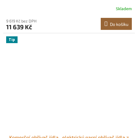
9dílná lázeňská lázeň s polévkou a perforovanými
Skladem
naběračkami, pro catering, restaurace a večírky
9 619 Kč bez DPH
Do košíku
11 639 Kč
Tip
Komerční ohřívač jídla , elektrický parní ohřívač jídla z