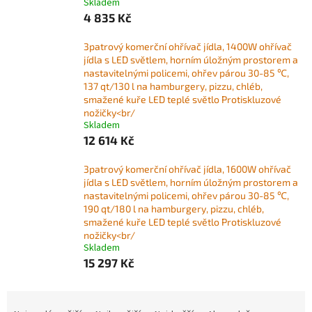
Skladem
4 835 Kč
3patrový komerční ohřívač jídla, 1400W ohřívač
jídla s LED světlem, horním úložným prostorem a
nastavitelnými policemi, ohřev párou 30-85 ℃,
137 qt/130 l na hamburgery, pizzu, chléb,
smažené kuře LED teplé světlo Protiskluzové
nožičky<br/
Skladem
12 614 Kč
3patrový komerční ohřívač jídla, 1600W ohřívač
jídla s LED světlem, horním úložným prostorem a
nastavitelnými policemi, ohřev párou 30-85 ℃,
190 qt/180 l na hamburgery, pizzu, chléb,
smažené kuře LED teplé světlo Protiskluzové
nožičky<br/
Skladem
15 297 Kč
Ř