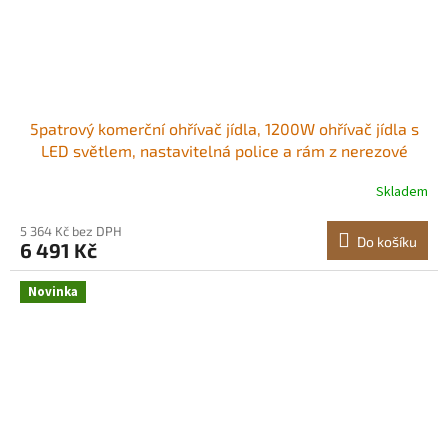
5patrový komerční ohřívač jídla, 1200W ohřívač jídla s
LED světlem, nastavitelná police a rám z nerezové
oceli, ohřev párou 30℃~110℃, 120L na hamburgery,
Skladem
pizzu, chléb, smažené kuře LED teplé světlo
Protiskluzové nožičky Odnímatelný tác
5 364 Kč bez DPH
Do košíku
6 491 Kč
Novinka