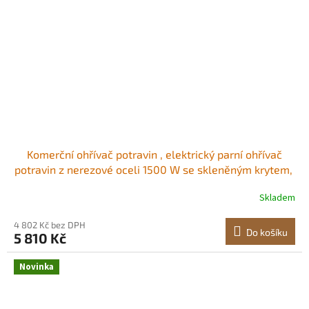
Komerční ohřívač potravin , elektrický parní ohřívač
potravin z nerezové oceli 1500 W se skleněným krytem, ​​
stolní vodní lázeň s pěti pánvemi o velikosti 1/2, pro
Skladem
catering, restaurace, večírky a rauty Značka hladiny
vody Protiprachový kryt
4 802 Kč bez DPH
Do košíku
5 810 Kč
Novinka