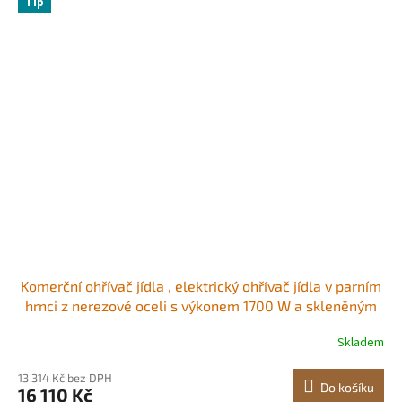
Tip
Komerční ohřívač jídla , elektrický ohřívač jídla v parním
hrnci z nerezové oceli s výkonem 1700 W a skleněným
krytem, ​​10dílná lázeňská lázeň s polévkou a
Skladem
perforovanými naběračkami, pro catering, restaurace a
večírky
13 314 Kč bez DPH
Do košíku
16 110 Kč