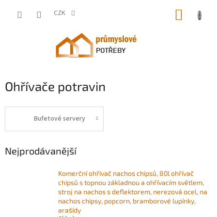
Přejít
NÁKUP
na
CZK
obsah
KOŠÍK
Ohřívače potravin
Bufetové servery
Nejprodávanější
Komerční ohřívač nachos chipsů, 80l ohřívač
chipsů s topnou základnou a ohřívacím světlem,
stroj na nachos s deflektorem, nerezová ocel, na
nachos chipsy, popcorn, bramborové lupínky,
arašídy