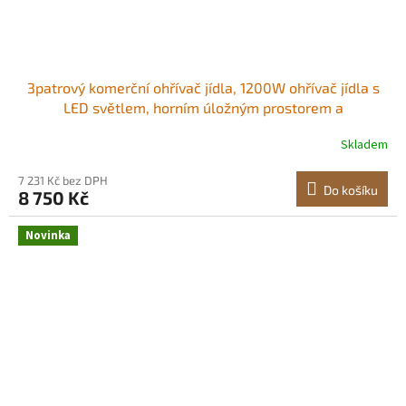
3patrový komerční ohřívač jídla, 1200W ohřívač jídla s
LED světlem, horním úložným prostorem a
nastavitelnými policemi, ohřev párou 30-85 ℃, 106
Skladem
qt/100 l na hamburgery, pizzu, chléb, smažené kuře LED
teplé světlo Protiskluzové nožičky<br/
7 231 Kč bez DPH
Do košíku
8 750 Kč
Novinka