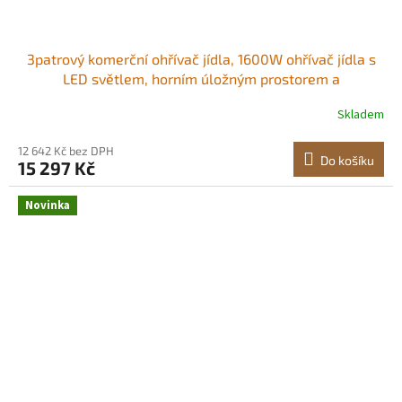
3patrový komerční ohřívač jídla, 1600W ohřívač jídla s
LED světlem, horním úložným prostorem a
nastavitelnými policemi, ohřev párou 30-85 ℃, 190
Skladem
qt/180 l na hamburgery, pizzu, chléb, smažené kuře LED
teplé světlo Protiskluzové nožičky<br/
12 642 Kč bez DPH
Do košíku
15 297 Kč
Novinka