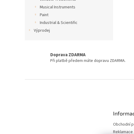
Musical Instruments
Paint
Industrial & Scientific
Výprodej
Doprava ZDARMA
Při platbě předem máte dopravu ZDARMA.
Z
á
p
a
t
Informac
í
Obchodní 
Reklamace 