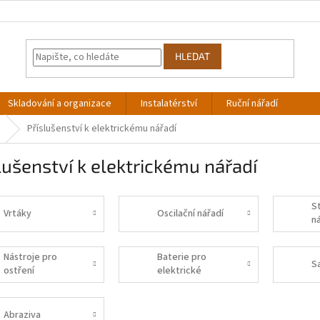
HLEDAT
Skladování a organizace
Instalatérství
Ruční nářadí
Příslušenství k elektrickému nářadí
lušenství k elektrickému nářadí
S
Vrtáky
Oscilační nářadí
n
Nástroje pro
Baterie pro
S
ostření
elektrické
nářadí
Abraziva