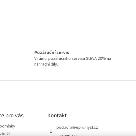
Pozáruční servis
V rámci pozáručního servisu SLEVA 20% na
náhradní díly.
e pro vás
Kontakt
podmínky
podpora
@
eprumysl.cz
zboží