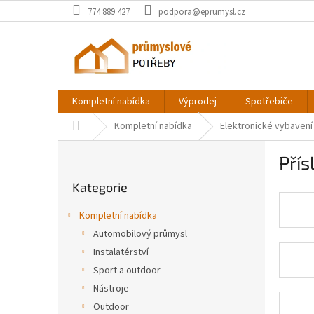
Přejít
774 889 427
podpora@eprumysl.cz
na
obsah
Kompletní nabídka
Výprodej
Spotřebiče
Domů
Kompletní nabídka
Elektronické vybavení
P
Přís
o
Přeskočit
s
Kategorie
kategorie
t
r
Kompletní nabídka
a
Automobilový průmysl
n
Instalatérství
n
í
Sport a outdoor
p
Nástroje
a
Outdoor