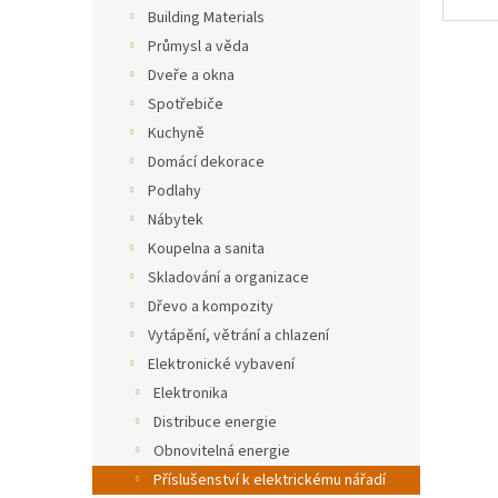
n
Building Materials
e
Průmysl a věda
l
Dveře a okna
Spotřebiče
Kuchyně
Domácí dekorace
Podlahy
Nábytek
Koupelna a sanita
Skladování a organizace
Dřevo a kompozity
Vytápění, větrání a chlazení
Elektronické vybavení
Elektronika
Distribuce energie
Obnovitelná energie
Příslušenství k elektrickému nářadí