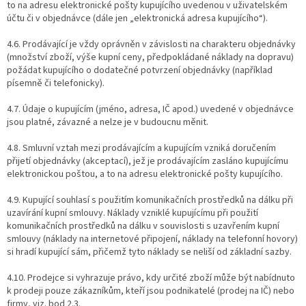
to na adresu elektronické pošty kupujícího uvedenou v uživatelském
účtu či v objednávce (dále jen „elektronická adresa kupujícího“).
4.6. Prodávající je vždy oprávněn v závislosti na charakteru objednávky
(množství zboží, výše kupní ceny, předpokládané náklady na dopravu)
požádat kupujícího o dodatečné potvrzení objednávky (například
písemně či telefonicky).
4.7. Údaje o kupujícím (jméno, adresa, IČ apod.) uvedené v objednávce
jsou platné, závazné a nelze je v budoucnu měnit.
4.8. Smluvní vztah mezi prodávajícím a kupujícím vzniká doručením
přijetí objednávky (akceptací), jež je prodávajícím zasláno kupujícímu
elektronickou poštou, a to na adresu elektronické pošty kupujícího.
4.9. Kupující souhlasí s použitím komunikačních prostředků na dálku při
uzavírání kupní smlouvy. Náklady vzniklé kupujícímu při použití
komunikačních prostředků na dálku v souvislosti s uzavřením kupní
smlouvy (náklady na internetové připojení, náklady na telefonní hovory)
si hradí kupující sám, přičemž tyto náklady se neliší od základní sazby.
4.10. Prodejce si vyhrazuje právo, kdy určité zboží může být nabídnuto
k prodeji pouze zákazníkům, kteří jsou podnikatelé (prodej na IČ) nebo
firmy, viz. bod 2.3.