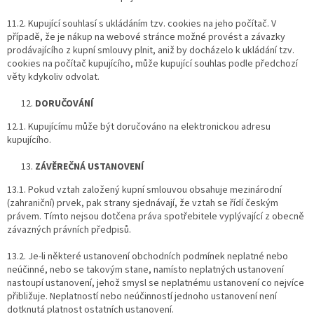
11.2. Kupující souhlasí s ukládáním tzv. cookies na jeho počítač. V
případě, že je nákup na webové stránce možné provést a závazky
prodávajícího z kupní smlouvy plnit, aniž by docházelo k ukládání tzv.
cookies na počítač kupujícího, může kupující souhlas podle předchozí
věty kdykoliv odvolat.
DORUČOVÁNÍ
12.1. Kupujícímu může být doručováno na elektronickou adresu
kupujícího.
ZÁVĚREČNÁ USTANOVENÍ
13.1. Pokud vztah založený kupní smlouvou obsahuje mezinárodní
(zahraniční) prvek, pak strany sjednávají, že vztah se řídí českým
právem. Tímto nejsou dotčena práva spotřebitele vyplývající z obecně
závazných právních předpisů.
13.2. Je-li některé ustanovení obchodních podmínek neplatné nebo
neúčinné, nebo se takovým stane, namísto neplatných ustanovení
nastoupí ustanovení, jehož smysl se neplatnému ustanovení co nejvíce
přibližuje. Neplatností nebo neúčinností jednoho ustanovení není
dotknutá platnost ostatních ustanovení.