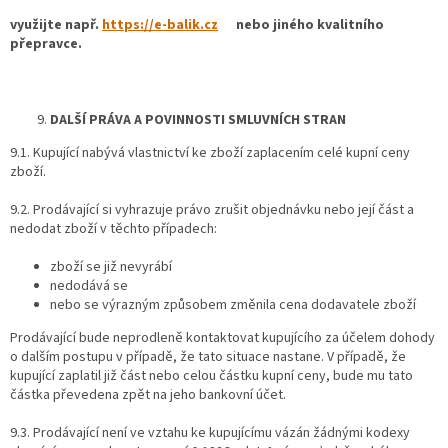
využijte např.
https://e-balik.cz
nebo jiného kvalitního
přepravce.
DALŠÍ PRÁVA A POVINNOSTI SMLUVNÍCH STRAN
9.1. Kupující nabývá vlastnictví ke zboží zaplacením celé kupní ceny
zboží.
9.2. Prodávající si vyhrazuje právo zrušit objednávku nebo její část a
nedodat zboží v těchto případech:
zboží se již nevyrábí
nedodává se
nebo se výrazným způsobem změnila cena dodavatele zboží
Prodávající bude neprodleně kontaktovat kupujícího za účelem dohody
o dalším postupu v případě, že tato situace nastane. V případě, že
kupující zaplatil již část nebo celou částku kupní ceny, bude mu tato
částka převedena zpět na jeho bankovní účet.
9.3. Prodávající není ve vztahu ke kupujícímu vázán žádnými kodexy