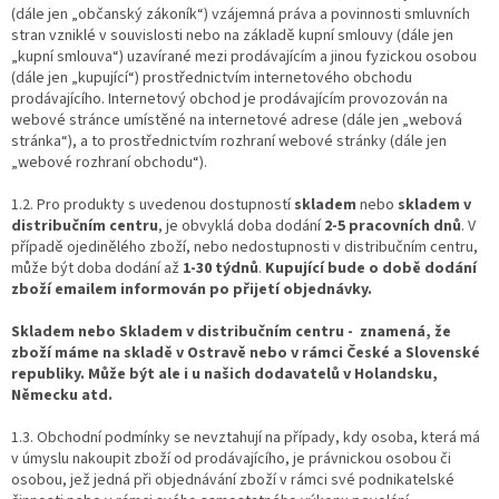
(dále jen „občanský zákoník“) vzájemná práva a povinnosti smluvních
stran vzniklé v souvislosti nebo na základě kupní smlouvy (dále jen
„kupní smlouva“) uzavírané mezi prodávajícím a jinou fyzickou osobou
(dále jen „kupující“) prostřednictvím internetového obchodu
prodávajícího. Internetový obchod je prodávajícím provozován na
webové stránce umístěné na internetové adrese (dále jen „webová
stránka“), a to prostřednictvím rozhraní webové stránky (dále jen
„webové rozhraní obchodu“).
1.2. Pro produkty s uvedenou dostupností
skladem
nebo
skladem v
distribučním centru
, je obvyklá doba dodání
2-5 pracovních dnů
. V
případě ojedinělého zboží, nebo nedostupnosti v distribučním centru,
může být doba dodání až
1-30 týdnů
.
Kupující bude o době dodání
zboží emailem informován po přijetí objednávky.
Skladem nebo Skladem v distribučním centru - znamená, že
zboží máme na skladě v Ostravě nebo v rámci České a Slovenské
republiky. Může být ale i u našich dodavatelů v Holandsku,
Německu atd.
1.3. Obchodní podmínky se nevztahují na případy, kdy osoba, která má
v úmyslu nakoupit zboží od prodávajícího, je právnickou osobou či
osobou, jež jedná při objednávání zboží v rámci své podnikatelské