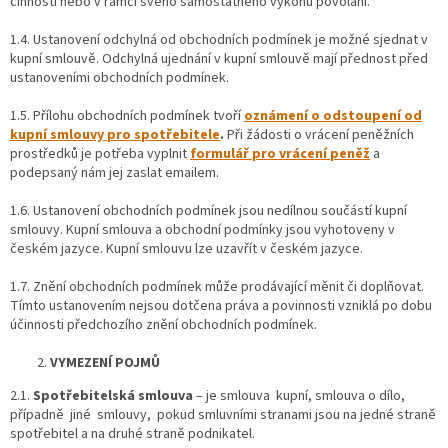
činnosti nebo v rámci svého samostatného výkonu povolání.
1.4. Ustanovení odchylná od obchodních podmínek je možné sjednat v
kupní smlouvě. Odchylná ujednání v kupní smlouvě mají přednost před
ustanoveními obchodních podmínek.
1.5. Přílohu obchodních podmínek tvoří
oznámení o odstoupení od
kupní smlouvy pro spotřebitele
.
Při žádosti o vrácení peněžních
prostředků je potřeba vyplnit
formulář pro vrácení peněž
a
podepsaný nám jej zaslat emailem.
1.6. Ustanovení obchodních podmínek jsou nedílnou součástí kupní
smlouvy. Kupní smlouva a obchodní podmínky jsou vyhotoveny v
českém jazyce. Kupní smlouvu lze uzavřít v českém jazyce.
1.7. Znění obchodních podmínek může prodávající měnit či doplňovat.
Tímto ustanovením nejsou dotčena práva a povinnosti vzniklá po dobu
účinnosti předchozího znění obchodních podmínek.
VYMEZENÍ POJMŮ
2.1.
Spotřebitelská smlouva
– je smlouva kupní, smlouva o dílo,
případně jiné smlouvy, pokud smluvními stranami jsou na jedné straně
spotřebitel a na druhé straně podnikatel.