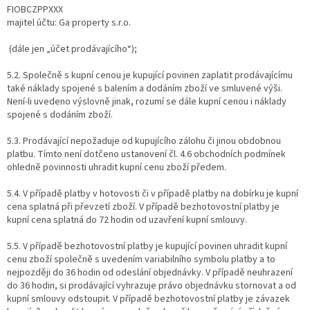
FIOBCZPPXXX
majitel účtu: Ga property s.r.o.
(dále jen „účet prodávajícího“);
5.2. Společně s kupní cenou je kupující povinen zaplatit prodávajícímu
také náklady spojené s balením a dodáním zboží ve smluvené výši.
Není-li uvedeno výslovně jinak, rozumí se dále kupní cenou i náklady
spojené s dodáním zboží.
5.3. Prodávající nepožaduje od kupujícího zálohu či jinou obdobnou
platbu. Tímto není dotčeno ustanovení čl. 4.6 obchodních podmínek
ohledně povinnosti uhradit kupní cenu zboží předem.
5.4. V případě platby v hotovosti či v případě platby na dobírku je kupní
cena splatná při převzetí zboží. V případě bezhotovostní platby je
kupní cena splatná do 72 hodin od uzavření kupní smlouvy.
5.5. V případě bezhotovostní platby je kupující povinen uhradit kupní
cenu zboží společně s uvedením variabilního symbolu platby a to
nejpozději do 36 hodin od odeslání objednávky. V případě neuhrazení
do 36 hodin, si prodávající vyhrazuje právo objednávku stornovat a od
kupní smlouvy odstoupit.
V případě bezhotovostní platby je závazek