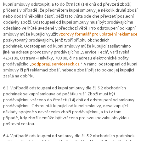
kupní smlouvy odstoupit, a to do čtrnácti (14) dnů od převzetí zboží,
přičemž v případě, že předmětem kupní smlouvy je několik druhů zboží
nebo dodání několika částí, běží tato lhůta ode dne převzetí poslední
dodávky zboží. Odstoupení od kupní smlouvy musí být prodávajícímu
odesláno ve lhůtě uvedené v předchozí větě. Pro odstoupení od kupní
smlouvy může kupující využit
Vzorový formulář pro uplatnění reklamace
poskytovaný prodávajícím, jenž tvoří přílohu obchodních
podmínek. Odstoupení od kupní smlouvy může kupující zasílat mimo
jiné na adresu provozovny prodávajícího „Service Tech", Varšavská
425/106, Ostrava - Hulváky, 709 00, či na adresu elektronické pošty
prodávajícího „
podpora@servicetech.cz
“ .V rámci odstoupení od kupní
smlouvy či při reklamaci zboží, nebude zboží přijato pokud jej kupující
zasílá na dobírku.
6.3. V případě odstoupení od kupní smlouvy dle čl. 5.2 obchodních
podmínek se kupní smlouva od počátku ruší. Zboží musí být
prodávajícímu vráceno do čtrnácti (14) dnů od odstoupení od smlouvy
prodávajícímu. Odstoupí-li kupující od kupní smlouvy, nese kupující
náklady spojené s navrácením zboží prodávajícímu, a to i v tom
případě, kdy zboží nemůže být vráceno pro svou povahu obvyklou
poštovní cestou.
6.4. V případě odstoupení od smlouvy dle čl. 5.2 obchodních podmínek