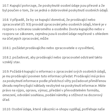
10.7. Kupující potvrzuje, že poskytnuté osobní údaje jsou přesné a že
byl poučen o tom, že se jedná o dobrovolné poskytnutí osobních údajů.
10.8. V případě, že by se kupující domníval, že prodávající nebo
zpracovatel (čl. 9.5) provádí zpracování jeho osobních údajů, které je v
rozporu s ochranou soukromého a osobního života kupujícího nebo v
rozporu se zákonem, zejména jsou-li osobní údaje nepřesné s ohledem
na účel jejich zpracování, může:
10.8.1. požádat prodávajícího nebo zpracovatele o vysvětlení,
10.8.2. požadovat, aby prodávající nebo zpracovatel odstranil takto
vzniklý stav.
10.9. Požádá-li kupující o informaci o zpracování svých osobních údajů,
je mu prodávající povinen tuto informaci předat. Prodávající má právo
za poskytnutí informace podle předchozí věty požadovat přiměřenou
úhradu nepřevyšující náklady nezbytné na poskytnutí informace. Máte
právo na výpis, opravu, výmaz, předání v převoditelném formátu,
omezení, odvolání souhlasu, podání námitky a stížnost na dozorový
úřad.
10.10. Osobní údaje, které zákazníci e-shopu vyplňují, potřebuje naše