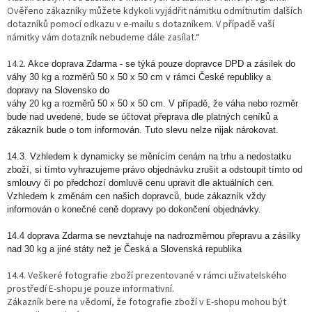
Ověřeno zákazníky můžete kdykoli vyjádřit námitku odmítnutím dalších
dotazníků pomocí odkazu v e-mailu s dotazníkem. V případě vaší
námitky vám dotazník nebudeme dále zasílat.“
14.2.
Akce doprava Zdarma - se týká pouze dopravce DPD a zásilek do
váhy 30 kg a
rozměrů 50 x 50 x 50 cm v rámci České republiky a
dopravy na Slovensko do
váhy 20 kg a rozměrů 50 x 50 x 50 cm.
V případě, že váha nebo rozměr
bude nad uvedené, bude se účtovat přeprava
dle platných ceníků a
zákazník bude o tom informován.
Tuto slevu nelze nijak nárokovat.
14.3. Vzhledem k dynamicky se měnícím cenám na trhu a nedostatku
zboží, si tímto vyhrazujeme právo objednávku zrušit a odstoupit tímto od
smlouvy či po předchozí domluvě cenu upravit dle aktuálních cen.
Vzhledem k změnám cen našich dopravců, bude zákazník vždy
informován o konečné ceně dopravy po dokončení objednávky.
14.4 doprava Zdarma se nevztahuje na nadrozměrnou přepravu a zásilky
nad 30 kg a jiné státy než je Česká a Slovenská republika
14.4. Veškeré fotografie zboží prezentované v rámci uživatelského
prostředí E-shopu je pouze informativní.
Zákazník bere na vědomí, že fotografie zboží v E-shopu mohou být