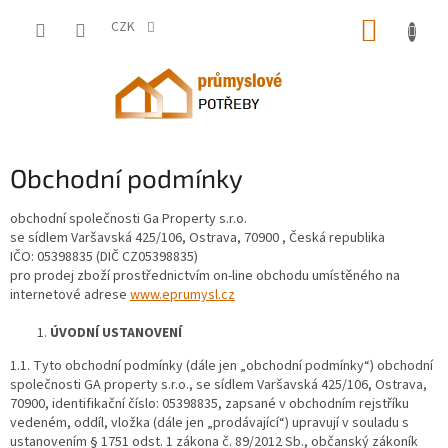
Přejít
NÁKUP
na
CZK
obsah
KOŠÍK
Obchodní podmínky
obchodní společnosti Ga Property s.r.o.
se sídlem Varšavská 425/106, Ostrava, 70900 , Česká republika
IČO: 05398835 (DIČ CZ05398835)
pro prodej zboží prostřednictvím on-line obchodu umístěného na
internetové adrese
www.eprumysl.cz
ÚVODNÍ USTANOVENÍ
1.1. Tyto obchodní podmínky (dále jen „obchodní podmínky“) obchodní
společnosti GA property s.r.o., se sídlem Varšavská 425/106, Ostrava,
70900, identifikační číslo: 05398835, zapsané v obchodním rejstříku
vedeném, oddíl, vložka (dále jen „prodávající“) upravují v souladu s
ustanovením § 1751 odst. 1 zákona č. 89/2012 Sb., občanský zákoník