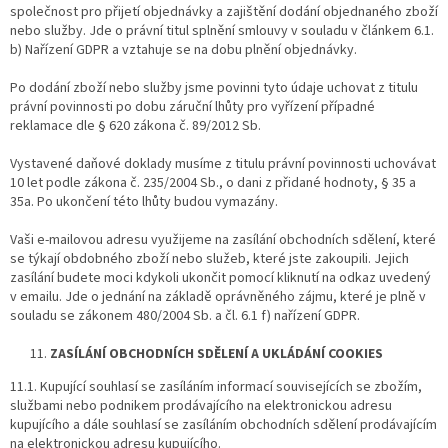
společnost pro přijetí objednávky a zajištění dodání objednaného zboží
nebo služby. Jde o právní titul splnění smlouvy v souladu v článkem 6.1.
b) Nařízení GDPR a vztahuje se na dobu plnění objednávky.
Po dodání zboží nebo služby jsme povinni tyto údaje uchovat z titulu
právní povinnosti po dobu záruční lhůty pro vyřízení případné
reklamace dle § 620 zákona č. 89/2012 Sb.
Vystavené daňové doklady musíme z titulu právní povinnosti uchovávat
10 let podle zákona č. 235/2004 Sb., o dani z přidané hodnoty, § 35 a
35a. Po ukončení této lhůty budou vymazány.
Vaši e-mailovou adresu využijeme na zasílání obchodních sdělení, které
se týkají obdobného zboží nebo služeb, které jste zakoupili. Jejich
zasílání budete moci kdykoli ukončit pomocí kliknutí na odkaz uvedený
v emailu. Jde o jednání na základě oprávněného zájmu, které je plně v
souladu se zákonem 480/2004 Sb. a čl. 6.1 f) nařízení GDPR.
ZASÍLÁNÍ OBCHODNÍCH SDĚLENÍ A UKLÁDÁNÍ COOKIES
11.1. Kupující souhlasí se zasíláním informací souvisejících se zbožím,
službami nebo podnikem prodávajícího na elektronickou adresu
kupujícího a dále souhlasí se zasíláním obchodních sdělení prodávajícím
na elektronickou adresu kupujícího.