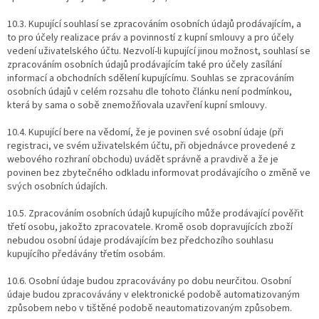
10.3. Kupující souhlasí se zpracováním osobních údajů prodávajícím, a
to pro účely realizace práv a povinností z kupní smlouvy a pro účely
vedení uživatelského účtu. Nezvolí-li kupující jinou možnost, souhlasí se
zpracováním osobních údajů prodávajícím také pro účely zasílání
informací a obchodních sdělení kupujícímu. Souhlas se zpracováním
osobních údajů v celém rozsahu dle tohoto článku není podmínkou,
která by sama o sobě znemožňovala uzavření kupní smlouvy.
10.4. Kupující bere na vědomí, že je povinen své osobní údaje (při
registraci, ve svém uživatelském účtu, při objednávce provedené z
webového rozhraní obchodu) uvádět správně a pravdivě a že je
povinen bez zbytečného odkladu informovat prodávajícího o změně ve
svých osobních údajích.
10.5. Zpracováním osobních údajů kupujícího může prodávající pověřit
třetí osobu, jakožto zpracovatele. Kromě osob dopravujících zboží
nebudou osobní údaje prodávajícím bez předchozího souhlasu
kupujícího předávány třetím osobám.
10.6. Osobní údaje budou zpracovávány po dobu neurčitou. Osobní
údaje budou zpracovávány v elektronické podobě automatizovaným
způsobem nebo v tištěné podobě neautomatizovaným způsobem.