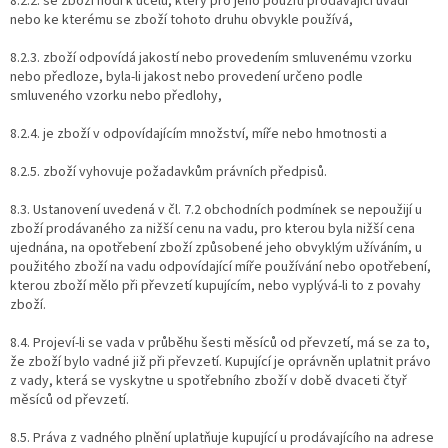
8.2.2. se zboží hodí k účelu, který pro jeho použití prodávající uvádí
nebo ke kterému se zboží tohoto druhu obvykle používá,
8.2.3. zboží odpovídá jakostí nebo provedením smluvenému vzorku
nebo předloze, byla-li jakost nebo provedení určeno podle
smluveného vzorku nebo předlohy,
8.2.4. je zboží v odpovídajícím množství, míře nebo hmotnosti a
8.2.5. zboží vyhovuje požadavkům právních předpisů.
8.3. Ustanovení uvedená v čl. 7.2 obchodních podmínek se nepoužijí u
zboží prodávaného za nižší cenu na vadu, pro kterou byla nižší cena
ujednána, na opotřebení zboží způsobené jeho obvyklým užíváním, u
použitého zboží na vadu odpovídající míře používání nebo opotřebení,
kterou zboží mělo při převzetí kupujícím, nebo vyplývá-li to z povahy
zboží.
8.4. Projeví-li se vada v průběhu šesti měsíců od převzetí, má se za to,
že zboží bylo vadné již při převzetí. Kupující je oprávněn uplatnit právo
z vady, která se vyskytne u spotřebního zboží v době dvaceti čtyř
měsíců od převzetí.
8.5. Práva z vadného plnění uplatňuje kupující u prodávajícího na adrese