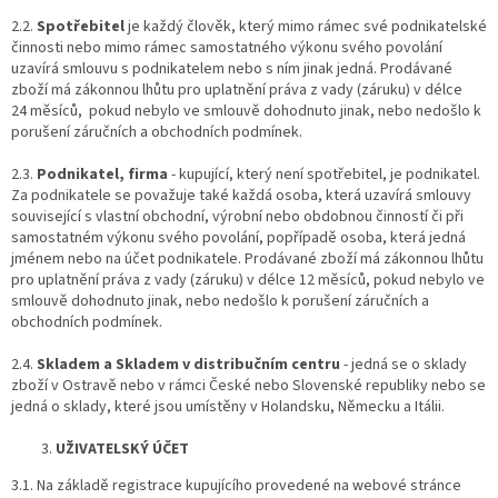
2.2.
Spotřebitel
je každý člověk, který mimo rámec své podnikatelské
činnosti nebo mimo rámec samostatného výkonu svého povolání
uzavírá smlouvu s podnikatelem nebo s ním jinak jedná. Prodávané
zboží má zákonnou lhůtu pro uplatnění práva z vady (záruku) v délce
24 měsíců, pokud nebylo ve smlouvě dohodnuto jinak, nebo nedošlo k
porušení záručních a obchodních podmínek.
2.3.
Podnikatel, firma
-
kupující, který není spotřebitel, je podnikatel.
Za podnikatele se považuje také každá osoba, která uzavírá smlouvy
související s vlastní obchodní, výrobní nebo obdobnou činností či při
samostatném výkonu svého povolání, popřípadě osoba, která jedná
jménem nebo na účet podnikatele. Prodávané zboží má zákonnou lhůtu
pro uplatnění práva z vady (záruku) v délce 12 měsíců, pokud nebylo ve
smlouvě dohodnuto jinak, nebo nedošlo k porušení záručních a
obchodních podmínek.
2.4.
Skladem a Skladem v distribučním centru
- jedná se o sklady
zboží v Ostravě nebo v rámci České nebo Slovenské republiky nebo se
jedná o sklady, které jsou umístěny v Holandsku, Německu a Itálii.
UŽIVATELSKÝ ÚČET
3.1. Na základě registrace kupujícího provedené na webové stránce