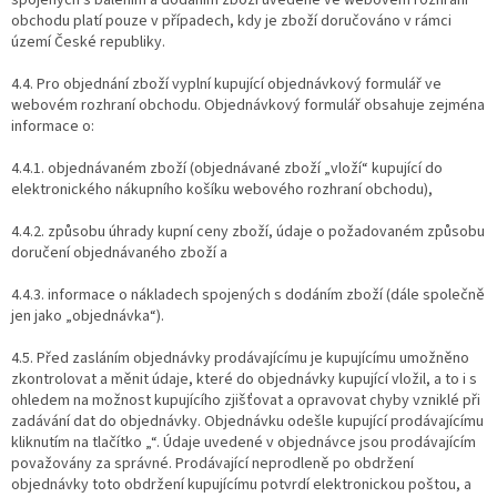
obchodu platí pouze v případech, kdy je zboží doručováno v rámci
území České republiky.
4.4. Pro objednání zboží vyplní kupující objednávkový formulář ve
webovém rozhraní obchodu. Objednávkový formulář obsahuje zejména
informace o:
4.4.1. objednávaném zboží (objednávané zboží „vloží“ kupující do
elektronického nákupního košíku webového rozhraní obchodu),
4.4.2. způsobu úhrady kupní ceny zboží, údaje o požadovaném způsobu
doručení objednávaného zboží a
4.4.3. informace o nákladech spojených s dodáním zboží (dále společně
jen jako „objednávka“).
4.5. Před zasláním objednávky prodávajícímu je kupujícímu umožněno
zkontrolovat a měnit údaje, které do objednávky kupující vložil, a to i s
ohledem na možnost kupujícího zjišťovat a opravovat chyby vzniklé při
zadávání dat do objednávky. Objednávku odešle kupující prodávajícímu
kliknutím na tlačítko „“. Údaje uvedené v objednávce jsou prodávajícím
považovány za správné. Prodávající neprodleně po obdržení
objednávky toto obdržení kupujícímu potvrdí elektronickou poštou, a