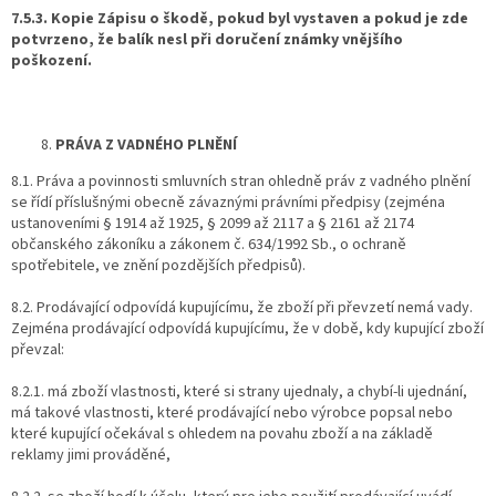
7.5.3. Kopie Zápisu o škodě, pokud byl vystaven a pokud je zde
potvrzeno, že balík nesl při doručení známky vnějšího
poškození.
PRÁVA Z VADNÉHO PLNĚNÍ
8.1. Práva a povinnosti smluvních stran ohledně práv z vadného plnění
se řídí příslušnými obecně závaznými právními předpisy (zejména
ustanoveními § 1914 až 1925, § 2099 až 2117 a § 2161 až 2174
občanského zákoníku a zákonem č. 634/1992 Sb., o ochraně
spotřebitele, ve znění pozdějších předpisů).
8.2. Prodávající odpovídá kupujícímu, že zboží při převzetí nemá vady.
Zejména prodávající odpovídá kupujícímu, že v době, kdy kupující zboží
převzal:
8.2.1. má zboží vlastnosti, které si strany ujednaly, a chybí-li ujednání,
má takové vlastnosti, které prodávající nebo výrobce popsal nebo
které kupující očekával s ohledem na povahu zboží a na základě
reklamy jimi prováděné,