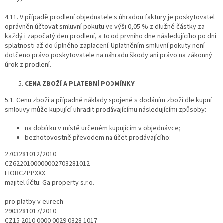
4.11. V případě prodlení objednatele s úhradou faktury je poskytovatel
oprávněn účtovat smluvní pokutu ve výši 0,05 % z dlužné částky za
každý i započatý den prodlení, a to od prvního dne následujícího po dni
splatnosti až do úplného zaplacení. Uplatněním smluvní pokuty není
dotčeno právo poskytovatele na náhradu škody ani právo na zákonný
úrok z prodlení.
CENA ZBOŽÍ A PLATEBNÍ PODMÍNKY
5.1. Cenu zboží a případné náklady spojené s dodáním zboží dle kupní
smlouvy může kupující uhradit prodávajícímu následujícími způsoby:
na dobírku v místě určeném kupujícím v objednávce;
bezhotovostně převodem na účet prodávajícího:
2703281012/2010
CZ6220100000002703281012
FIOBCZPPXXX
majitel účtu: Ga property s.r.o.
pro platby v eurech
2903281017/2010
CZ15 2010 0000 0029 0328 1017