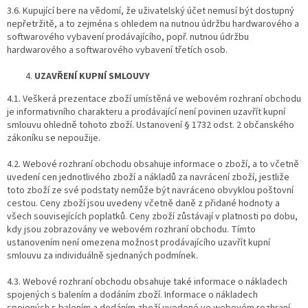
3.6. Kupující bere na vědomí, že uživatelský účet nemusí být dostupný
nepřetržitě, a to zejména s ohledem na nutnou údržbu hardwarového a
softwarového vybavení prodávajícího, popř. nutnou údržbu
hardwarového a softwarového vybavení třetích osob.
UZAVŘENÍ KUPNÍ SMLOUVY
4.1. Veškerá prezentace zboží umístěná ve webovém rozhraní obchodu
je informativního charakteru a prodávající není povinen uzavřít kupní
smlouvu ohledně tohoto zboží. Ustanovení § 1732 odst. 2 občanského
zákoníku se nepoužije.
4.2. Webové rozhraní obchodu obsahuje informace o zboží, a to včetně
uvedení cen jednotlivého zboží a nákladů za navrácení zboží, jestliže
toto zboží ze své podstaty nemůže být navráceno obvyklou poštovní
cestou. Ceny zboží jsou uvedeny včetně daně z přidané hodnoty a
všech souvisejících poplatků. Ceny zboží zůstávají v platnosti po dobu,
kdy jsou zobrazovány ve webovém rozhraní obchodu. Tímto
ustanovením není omezena možnost prodávajícího uzavřít kupní
smlouvu za individuálně sjednaných podmínek.
4.3. Webové rozhraní obchodu obsahuje také informace o nákladech
spojených s balením a dodáním zboží. Informace o nákladech
spojených s balením a dodáním zboží uvedené ve webovém rozhraní