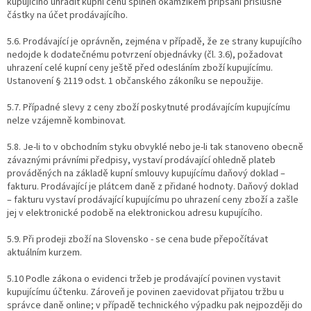
kupujícího uhradit kupní cenu splněn okamžikem připsání příslušné
částky na účet prodávajícího.
5.6. Prodávající je oprávněn, zejména v případě, že ze strany kupujícího
nedojde k dodatečnému potvrzení objednávky (čl. 3.6), požadovat
uhrazení celé kupní ceny ještě před odesláním zboží kupujícímu.
Ustanovení § 2119 odst. 1 občanského zákoníku se nepoužije.
5.7. Případné slevy z ceny zboží poskytnuté prodávajícím kupujícímu
nelze vzájemně kombinovat.
5.8. Je-li to v obchodním styku obvyklé nebo je-li tak stanoveno obecně
závaznými právními předpisy, vystaví prodávající ohledně plateb
prováděných na základě kupní smlouvy kupujícímu daňový doklad –
fakturu. Prodávající je plátcem daně z přidané hodnoty. Daňový doklad
– fakturu vystaví prodávající kupujícímu po uhrazení ceny zboží a zašle
jej v elektronické podobě na elektronickou adresu kupujícího.
5.9. Při prodeji zboží na Slovensko - se cena bude přepočítávat
aktuálním kurzem.
5.10 Podle zákona o evidenci tržeb je prodávající povinen vystavit
kupujícímu účtenku. Zároveň je povinen zaevidovat přijatou tržbu u
správce daně online; v případě technického výpadku pak nejpozději do