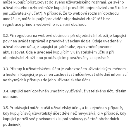
může kupující přistupovat do svého uživatelského rozhraní. Ze svého
uživatelského rozhraní může kupující provádět objednávání zboží (dále
jen „uživatelský účet“). V případě, že to webové rozhraní obchodu
umožňuje, může kupující provádět objednávání zboží též bez
registrace přímo z webového rozhraní obchodu.
3.2. Při registraci na webové stránce a při objednávání zboží je kupující
povinen uvádět správně a pravdivě všechny údaje. Údaje uvedené v
uživatelském účtu je kupující při jakékoliv jejich změně povinen
aktualizovat. Údaje uvedené kupujícím v uživatelském účtu a při
objednávání zboží jsou prodávajícím považovány za správné.
3.3. Přístup k uživatelskému účtu je zabezpečen uživatelským jménem
a heslem. Kupující je povinen zachovávat mlčenlivost ohledně informací
nezbytných k přístupu do jeho uživatelského účtu.
3.4. Kupující není oprávněn umožnit využívání uživatelského účtu třetím
osobám.
3.5. Prodávající může zrušit uživatelský účet, a to zejména v případě,
kdy kupující svůj uživatelský účet déle než nevyužívá, či v případě, kdy
kupující poruší své povinnosti z kupní smlouvy (včetně obchodních
podmínek).