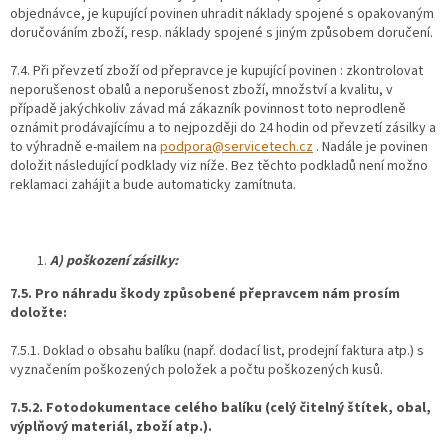
objednávce, je kupující povinen uhradit náklady spojené s opakovaným
doručováním zboží, resp. náklady spojené s jiným způsobem doručení.
7.4. Při převzetí zboží od přepravce je kupující povinen : zkontrolovat
neporušenost obalů a neporušenost zboží, množství a kvalitu, v
případě jakýchkoliv závad má zákazník povinnost toto neprodleně
oznámit prodávajícímu a to nejpozději do 24 hodin od převzetí zásilky a
to výhradně e-mailem na
podpora@servicetech.cz
. Nadále je povinen
doložit následující podklady viz níže. Bez těchto podkladů není možno
reklamaci zahájit a bude automaticky zamítnuta.
A) poškození zásilky:
7.5. Pro náhradu škody způsobené přepravcem nám prosím
doložte:
7.5.1. Doklad o obsahu balíku (např. dodací list, prodejní faktura atp.) s
vyznačením poškozených položek a počtu poškozených kusů.
7.5.2. Fotodokumentace celého balíku (celý čitelný štítek, obal,
výplňový materiál, zboží atp.).