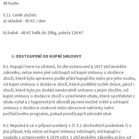
48 hodin.
5.11. Ceník služeb:
a) skladné - 65 Kč / den
b) balné - 48 Kč balík do 30kg, paleta 126 Kč
ODSTOUPENÍ OD KUPNÍ SMLOUVY
6.1. Kupující bere na vědomí, že dle ustanovení § 1837 občanského
zákoníku, nelze mimo jiné odstoupit od kupní smlouvy o dodávce
zboží, které bylo upraveno podle přání kupujícího nebo pro jeho osobu,
od kupní smlouvy o dodávce zboží, které podléhá rychlé zkáze, jakož i
zboží, které bylo po dodání nenávratně smíseno s jiným zbožím, od
kupní smlouvy o dodávce zboží v uzavřeném obalu, které spotřebitel z
obalu vyňal a z hygienických důvodů jej není možné vrátit a od kupní
smlouvy o dodávce zvukové nebo obrazové nahrávky nebo
počítačového programu, pokud porušil jejich původní obal.
6.2. Nejedná-li se o případ uvedený v čl. 5.1 obchodních podmínek či o
jiný případ, kdy nelze od kupní smlouvy odstoupit, má kupující v
souladu s ustanovením § 1829 odst. 1 občanského zákoníku právo od