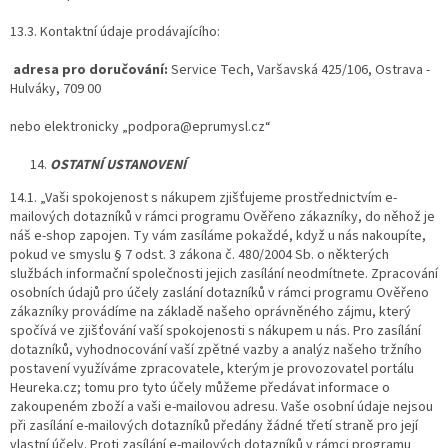
13.3. Kontaktní údaje prodávajícího:
adresa pro doručování:
Service Tech, Varšavská 425/106, Ostrava -
Hulváky, 709 00
nebo elektronicky „podpora@eprumysl.cz“
OSTATNÍ USTANOVENÍ
14.1. „Vaši spokojenost s nákupem zjišťujeme prostřednictvím e-
mailových dotazníků v rámci programu Ověřeno zákazníky, do něhož je
náš e-shop zapojen. Ty vám zasíláme pokaždé, když u nás nakoupíte,
pokud ve smyslu § 7 odst. 3 zákona č. 480/2004 Sb. o některých
službách informační společnosti jejich zasílání neodmítnete. Zpracování
osobních údajů pro účely zaslání dotazníků v rámci programu Ověřeno
zákazníky provádíme na základě našeho oprávněného zájmu, který
spočívá ve zjišťování vaší spokojenosti s nákupem u nás. Pro zasílání
dotazníků, vyhodnocování vaší zpětné vazby a analýz našeho tržního
postavení využíváme zpracovatele, kterým je provozovatel portálu
Heureka.cz; tomu pro tyto účely můžeme předávat informace o
zakoupeném zboží a vaši e-mailovou adresu. Vaše osobní údaje nejsou
při zasílání e-mailových dotazníků předány žádné třetí straně pro její
vlastní účely. Proti zasílání e-mailových dotazníků v rámci programu