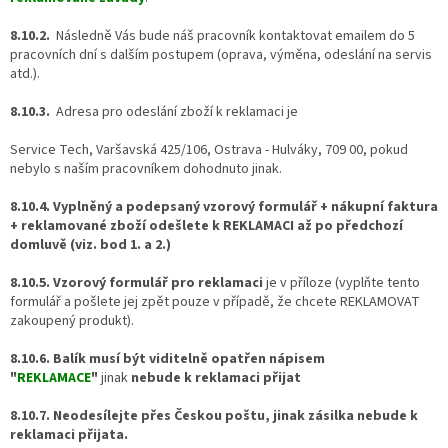
8.10.2.
Následně Vás bude náš pracovník kontaktovat emailem do 5
pracovních dní s dalším postupem (oprava, výměna, odeslání na servis
atd.).
8.10.3.
Adresa pro odeslání zboží k reklamaci je
Service Tech,
Varšavská 425/106, Ostrava - Hulváky, 709 00,
pokud
nebylo s naším pracovníkem dohodnuto jinak.
8.10.4.
Vyplněný a podepsaný vzorový formulář + nákupní faktura
+ reklamované zboží odešlete k REKLAMACI až po předchozí
domluvě
(viz. bod 1. a 2.)
8.10.5. Vzorový formulář pro reklamaci
je
v příloze (vyplňte tento
formulář a pošlete jej zpět pouze v případě, že chcete REKLAMOVAT
zakoupený produkt).
8.10.6.
Balík musí být viditelně opatřen nápisem
"
REKLAMACE
"
jinak
nebude k reklamaci přijat
8.10.7. Neodesílejte přes Českou poštu, jinak zásilka nebude k
reklamaci přijata.