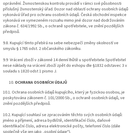
oprávnění. Živnostenskou kontrolu provádí v rámci své působnosti
příslušný živnostenský úřad. Dozor nad oblastí ochrany osobních údajů
vykonává Úřad pro ochranu osobních údajů. Česká obchodní inspekce
vykonává ve vymezeném rozsahu mimo jiné dozor nad dodržováním
zákona č. 634/1992 Sb., o ochraně spotřebitele, ve znění pozdějších
předpisů.
9.8. Kupující tímto přebírá na sebe nebezpečí změny okolností ve
smyslu § 1765 odst. 2 občanského zákoníku.
9.9 Vrácení zboží v zákonné 14 denní lhůtě u spotřebitele.Spotřebitel
nese náklady na vrácení zboží zpět do eshopu dle §1832 odstavec 3 v
souladu s 1820 odst 1 pismo J.
OCHRANA OSOBNÍCH ÚDAJŮ
10.1. Ochrana osobních údajů kupujícího, který je fyzickou osobou, je
poskytována zákonem č. 101/2000 Sb., o ochraně osobních údajů, ve
znění pozdějších předpisů.
10.2. Kupující souhlasí se zpracováním těchto svých osobních údajů:
jméno a příjmení, adresa bydliště, identifikační číslo, daňové
identifikační číslo, adresa elektronické pošty, telefonní číslo (dále
společně vše jen jako „osobní údaje“).