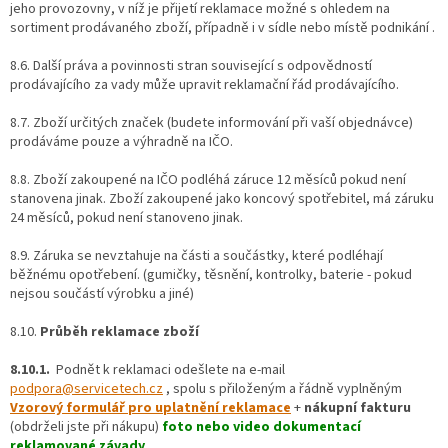
jeho provozovny, v níž je přijetí reklamace možné s ohledem na
sortiment prodávaného zboží, případně i v sídle nebo místě podnikání .
8.6. Další práva a povinnosti stran související s odpovědností
prodávajícího za vady může upravit reklamační řád prodávajícího.
8.7. Zboží určitých značek (budete informování při vaší objednávce)
prodáváme pouze a výhradně na IČO.
8.8. Zboží zakoupené na IČO podléhá záruce 12 měsíců pokud není
stanovena jinak. Zboží zakoupené jako koncový spotřebitel, má záruku
24 měsíců, pokud není stanoveno jinak.
8.9. Záruka se nevztahuje na části a součástky, které podléhají
běžnému opotřebení. (gumičky, těsnění, kontrolky, baterie - pokud
nejsou součástí výrobku a jiné)
8.10.
Průběh reklamace zboží
8.10.1.
Podnět k reklamaci odešlete na e-mail
podpora@servicetech.cz
, spolu s přiloženým a řádně vyplněným
Vzorový formulář pro uplatnění reklamace
+
nákupní fakturu
(obdrželi jste při nákupu)
foto nebo video dokumentací
reklamované závady
.