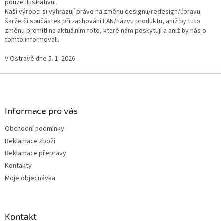
pouze ilustrativní.
Naši výrobci si vyhrazují právo na změnu designu/redesign/úpravu
šarže či součástek při zachování EAN/názvu produktu, aniž by tuto
změnu promítl na aktuálním foto, které nám poskytují a aniž by nás o
tomto informovali.
V Ostravě dne 5. 1. 2026
Z
á
p
a
Informace pro vás
t
Obchodní podmínky
í
Reklamace zboží
Reklamace přepravy
Kontakty
Moje objednávka
Kontakt