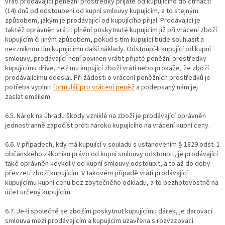
vrátí prodávající peněžní prostředky přijaté od kupujícího do čtrnácti
(14) dnů od odstoupení od kupní smlouvy kupujícím, a to stejným
způsobem, jakým je prodávající od kupujícího přijal. Prodávající je
taktéž oprávněn vrátit plnění poskytnuté kupujícím již při vrácení zboží
kupujícím či jiným způsobem, pokud s tím kupující bude souhlasit a
nevzniknou tím kupujícímu další náklady. Odstoupí-li kupující od kupní
smlouvy, prodávající není povinen vrátit přijaté peněžní prostředky
kupujícímu dříve, než mu kupující zboží vrátí nebo prokáže, že zboží
prodávajícímu odeslal. Při žádosti o vrácení peněžních prostředků je
potřeba vyplnit
formulář pro vrácení peněž
a podepsaný nám jej
zaslat emailem.
6.5. Nárok na úhradu škody vzniklé na zboží je prodávající oprávněn
jednostranně započíst proti nároku kupujícího na vrácení kupní ceny.
6.6. V případech, kdy má kupující v souladu s ustanovením § 1829 odst. 1
občanského zákoníku právo od kupní smlouvy odstoupit, je prodávající
také oprávněn kdykoliv od kupní smlouvy odstoupit, a to až do doby
převzetí zboží kupujícím. V takovém případě vrátí prodávající
kupujícímu kupní cenu bez zbytečného odkladu, a to bezhotovostně na
účet určený kupujícím.
6.7. Je-li společně se zbožím poskytnut kupujícímu dárek, je darovací
smlouva mezi prodávajícím a kupujícím uzavřena s rozvazovací