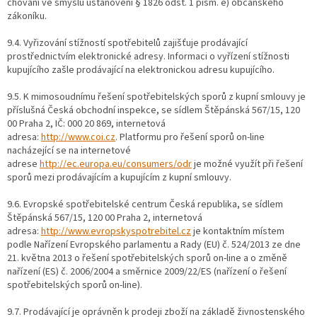
chování ve smyslu ustanovení § 1826 odst. 1 písm. e) občanského
zákoníku.
9.4. Vyřizování stížností spotřebitelů zajišťuje prodávající
prostřednictvím elektronické adresy. Informaci o vyřízení stížnosti
kupujícího zašle prodávající na elektronickou adresu kupujícího.
9.5. K mimosoudnímu řešení spotřebitelských sporů z kupní smlouvy je
příslušná Česká obchodní inspekce, se sídlem Štěpánská 567/15, 120
00 Praha 2, IČ: 000 20 869, internetová
adresa:
http://www.coi.cz
. Platformu pro řešení sporů on-line
nacházející se na internetové
adrese
http://ec.europa.eu/consumers/odr
je možné využít při řešení
sporů mezi prodávajícím a kupujícím z kupní smlouvy.
9.6. Evropské spotřebitelské centrum Česká republika, se sídlem
Štěpánská 567/15, 120 00 Praha 2, internetová
adresa:
http://www.evropskyspotrebitel.cz
je kontaktním místem
podle Nařízení Evropského parlamentu a Rady (EU) č. 524/2013 ze dne
21. května 2013 o řešení spotřebitelských sporů on-line a o změně
nařízení (ES) č. 2006/2004 a směrnice 2009/22/ES (nařízení o řešení
spotřebitelských sporů on-line).
9.7. Prodávající je oprávněn k prodeji zboží na základě živnostenského