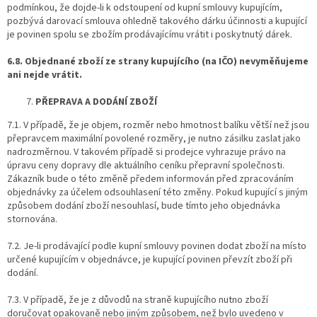
podmínkou, že dojde-li k odstoupení od kupní smlouvy kupujícím,
pozbývá darovací smlouva ohledně takového dárku účinnosti a kupující
je povinen spolu se zbožím prodávajícímu vrátit i poskytnutý dárek.
6.8. Objednané zboží ze strany kupujícího (na IČO) nevyměňujeme
ani nejde vrátit.
PŘEPRAVA A DODÁNÍ ZBOŽÍ
7.1. V případě, že je objem, rozměr nebo hmotnost balíku větší než jsou
přepravcem maximální povolené rozměry, je nutno zásilku zaslat jako
nadrozměrnou. V takovém případě si prodejce vyhrazuje právo na
úpravu ceny dopravy dle aktuálního ceníku přepravní společnosti.
Zákazník bude o této změně předem informován před zpracováním
objednávky za účelem odsouhlasení této změny. Pokud kupující s jiným
způsobem dodání zboží nesouhlasí, bude tímto jeho objednávka
stornována.
7.2. Je-li prodávající podle kupní smlouvy povinen dodat zboží na místo
určené kupujícím v objednávce, je kupující povinen převzít zboží při
dodání.
7.3. V případě, že je z důvodů na straně kupujícího nutno zboží
doručovat opakovaně nebo jiným způsobem, než bylo uvedeno v