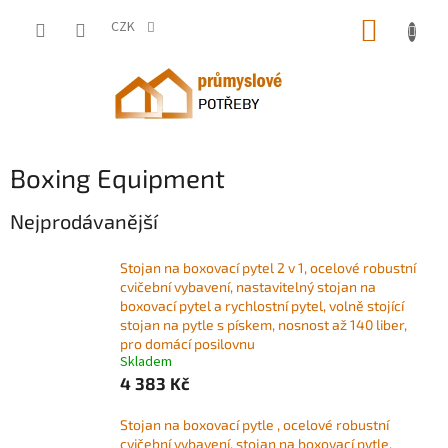
Přejít
NÁKUP
na
CZK
obsah
KOŠÍK
Boxing Equipment
Nejprodávanější
Stojan na boxovací pytel 2 v 1, ocelové robustní
cvičební vybavení, nastavitelný stojan na
boxovací pytel a rychlostní pytel, volně stojící
stojan na pytle s pískem, nosnost až 140 liber,
pro domácí posilovnu
Skladem
4 383 Kč
Stojan na boxovací pytle , ocelové robustní
cvičební vybavení, stojan na boxovací pytle,