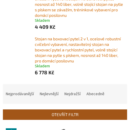
nosnost až 140 liber, volně stojící stojan na pytle
s pískem se závažím, tréninkové vybavení pro
domácí posilovnu
Skladem
4 409 Kč
Stojan na boxovací pytel 2 v 1, ocelové robustní
cvičební vybavení, nastavitelný stojan na
boxovací pytel a rychlostní pytel, volně stojící
stojan na pytle s pískem, nosnost až 140 liber,
pro domácí posilovnu
Skladem
6 778 Kč
Ř
a
Nejprodávanější
Nejlevnější
Nejdražší
Abecedně
z
e
n
OTEVŘÍT FILTR
í
p
V