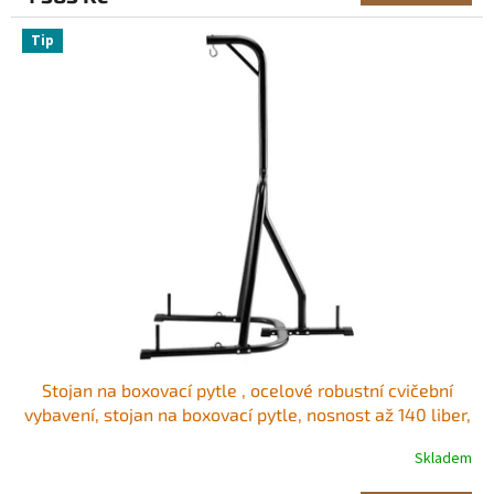
Tip
Stojan na boxovací pytle , ocelové robustní cvičební
vybavení, stojan na boxovací pytle, nosnost až 140 liber,
volně stojící stojan na pytle s pískem se závažím,
Skladem
tréninkové vybavení pro domácí posilovnu