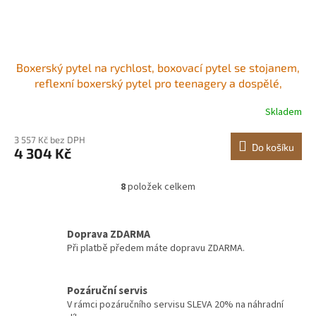
Boxerský pytel na rychlost, boxovací pytel se stojanem,
reflexní boxerský pytel pro teenagery a dospělé,
výškově nastavitelná sada volně stojících úderových
Skladem
pytlů s rukavicemi, cvičební pytel na rychlost pro trénink
v domácí posilovně, červený
3 557 Kč bez DPH
Do košíku
4 304 Kč
8
položek celkem
O
v
l
á
Doprava ZDARMA
d
Při platbě předem máte dopravu ZDARMA.
a
c
í
Pozáruční servis
p
V rámci pozáručního servisu SLEVA 20% na náhradní
r