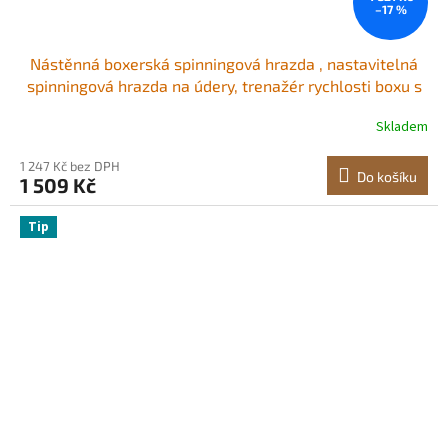
–17 %
Nástěnná boxerská spinningová hrazda , nastavitelná
spinningová hrazda na údery, trenažér rychlosti boxu s
rukavicemi, černá reflexní boxerská hrazda, boxerské
Skladem
tréninkové vybavení pro kickbox, MMA, odbourávání
stresu, fitness
1 247 Kč bez DPH
Do košíku
1 509 Kč
Tip