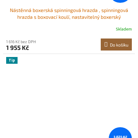
Nástěnná boxerská spinningová hrazda , spinningová
hrazda s boxovací koulí, nastavitelný boxerský
rychlostní trenažér, reflexní boxerská hrazda s
Skladem
rukavicemi, boxerské tréninkové vybavení pro kickbox,
MMA, fitness
1 616 Kč bez DPH
Do košíku
1 955 Kč
Tip
1 821 Kč