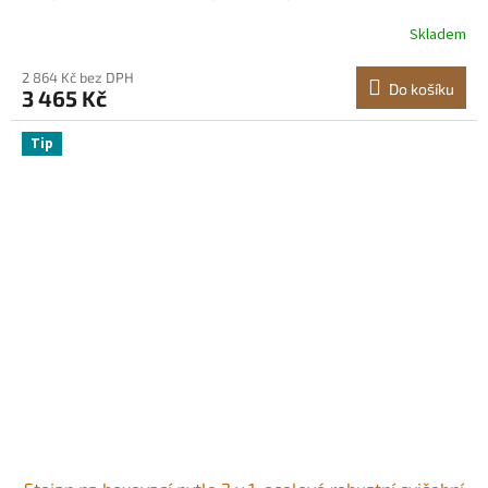
nosnost až 140 liber, volně stojící stojan na pytle s
Skladem
pískem pro domácí posilovnu
2 864 Kč bez DPH
Do košíku
3 465 Kč
Tip