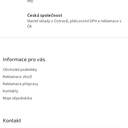
díly.
v
k
y
Česká společnost
v
Vlastní sklady v Ostravě, plátcovství DPH a reklamace v
ý
ČR.
p
i
Z
s
á
u
p
a
Informace pro vás
t
Obchodní podmínky
í
Reklamace zboží
Reklamace přepravy
Kontakty
Moje objednávka
Kontakt