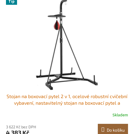
r
Tip
ý
o
p
d
i
u
s
k
p
t
r
ů
o
d
u
k
t
ů
Stojan na boxovací pytel 2 v 1, ocelové robustní cvičební
vybavení, nastavitelný stojan na boxovací pytel a
rychlostní pytel, volně stojící stojan na pytle s pískem,
Skladem
nosnost až 140 liber, pro domácí posilovnu
3 622 Kč bez DPH
Do košíku
4 383 Kč