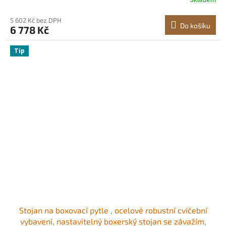
Skladem
nosnost až 140 liber, pro domácí posilovnu
5 602 Kč bez DPH
Do košíku
6 778 Kč
Tip
Stojan na boxovací pytle , ocelové robustní cvičební
vybavení, nastavitelný boxerský stojan se závažím,