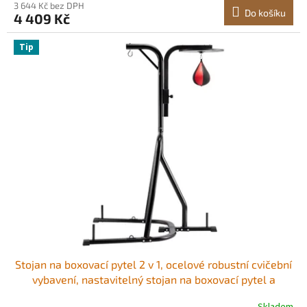
3 644 Kč bez DPH
Do košíku
4 409 Kč
Tip
Stojan na boxovací pytel 2 v 1, ocelové robustní cvičební
vybavení, nastavitelný stojan na boxovací pytel a
rychlostní pytel, volně stojící stojan na pytle s pískem,