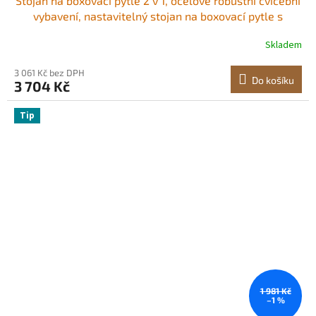
Stojan na boxovací pytle 2 v 1, ocelové robustní cvičební
vybavení, nastavitelný stojan na boxovací pytle s
hrazdou, volně stojící stojan na pytle s pískem, nosnost
Skladem
až 60 kg, pro domácí posilovnu
3 061 Kč bez DPH
Do košíku
3 704 Kč
Tip
1 981 Kč
–1 %