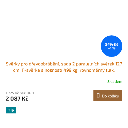
2 114 Kč
–1 %
Svěrky pro dřevoobrábění, sada 2 paralelních svěrek 127
cm, F-svěrka s nosností 499 kg, rovnoměrný tlak,
vysokopevnostní plast a uhlíková ocel, dřevěné svěrky
Skladem
pro dřevoobrábění a kovobrábění
1 725 Kč bez DPH
Do košíku
2 087 Kč
Tip