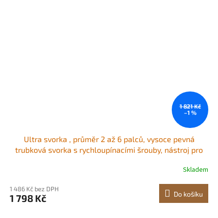
1 821 Kč
–1 %
Ultra svorka , průměr 2 až 6 palců, vysoce pevná
trubková svorka s rychloupínacími šrouby, nástroj pro
zarovnání ocelových trubek s lehkou konstrukcí, černá
Skladem
1 486 Kč bez DPH
Do košíku
1 798 Kč