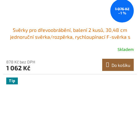
1 076 Kč
–1 %
Svěrky pro dřevoobrábění, balení 2 kusů, 30,48 cm
jednoruční svěrka/rozpěrka, rychloupínací F-svěrka s
nosností 154 kg, prémiový plast a uhlíková ocel, pro
Skladem
dřevoobrábění a kovobrábění, oranžová + černá
878 Kč bez DPH
Do košíku
1 062 Kč
Tip