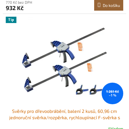
770 Kč bez DPH
Do košíku
932 Kč
Tip
1 261 Kč
–1 %
Svěrky pro dřevoobrábění, balení 2 kusů, 60,96 cm
jednoruční svěrka/rozpěrka, rychloupínací F-svěrka s
nosností 154 kg, prémiový plast a uhlíková ocel, pro