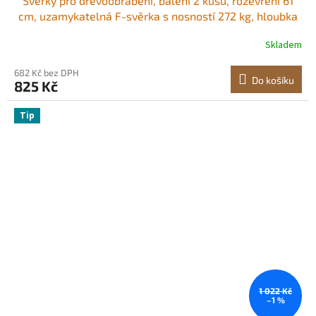
Svěrky pro dřevoobrábění, balení 2 kusů, rozevření 61
cm, uzamykatelná F-svěrka s nosností 272 kg, hloubka
63,5 mm, litina a uhlíková ocel, snadné použití, dřevěné
Skladem
svěrky pro dřevoobrábění a kovobrábění
682 Kč bez DPH
Do košíku
825 Kč
Tip
1 022 Kč
–1 %