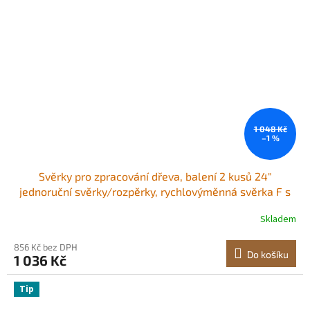
1 048 Kč
–1 %
Svěrky pro zpracování dřeva, balení 2 kusů 24"
jednoruční svěrky/rozpěrky, rychlovýměnná svěrka F s
nosností 300 liber, vysokopevnostní plast a uhlíková
Skladem
ocel, dřevěné svěrky pro zpracování dřeva a kovů
856 Kč bez DPH
Do košíku
1 036 Kč
Tip