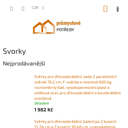
Přejít
NÁKUP
na
CZK
obsah
KOŠÍK
Svorky
Nejprodávanější
Svěrky pro dřevoobrábění, sada 2 paralelních
svěrek 76,2 cm, F-svěrka s nosností 680 kg,
rovnoměrný tlak, vysokopevnostní plast a
uhlíková ocel, pro dřevoobrábění a kovobrábění,
oranžová
Skladem
1 982 Kč
Svěrky pro dřevoobrábění, balení po 2 kusech
15,24 cm a 2 kusech 30,48 cm, uzamykatelná