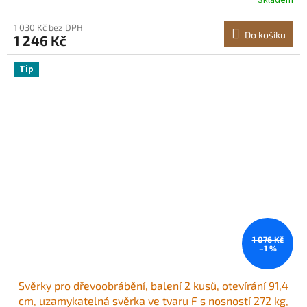
Skladem
dřevoobrábění a kovobrábění, modrá + černá
1 030 Kč bez DPH
Do košíku
1 246 Kč
Tip
1 076 Kč
–1 %
Svěrky pro dřevoobrábění, balení 2 kusů, otevírání 91,4
cm, uzamykatelná svěrka ve tvaru F s nosností 272 kg,