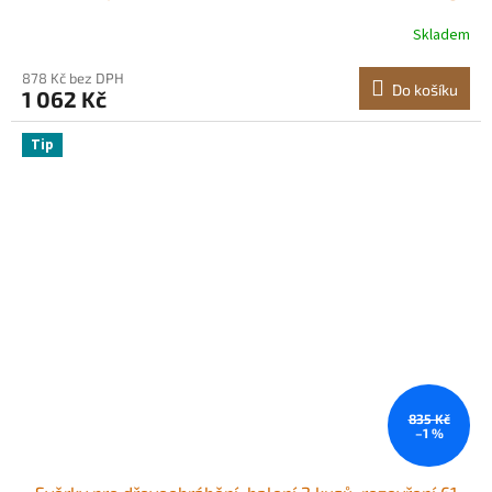
hloubka 63,5 mm, litina a uhlíková ocel, snadné použití,
Skladem
dřevěné svěrky pro dřevoobrábění a kovobrábění
878 Kč bez DPH
Do košíku
1 062 Kč
Tip
835 Kč
–1 %