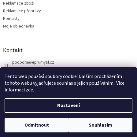
Reklamace zboží
Reklamace přepravy
Kontakty
Moje objednávka
Kontakt
podpora
@
eprumysl.cz
774 889 427
Tento web používá soubory cookie. Dalším procházením
tohoto webu vyjadřujete souhlas s jejich používáním.. Více
informací
zde
.
Nastavení
Vytvořil Shoptet
Odmítnout
Souhlasím
Copyright 2026
Průmyslové potřeby
. Všechna práva vyhrazena.