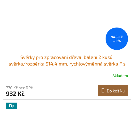
943 Kč
–1 %
Svěrky pro zpracování dřeva, balení 2 kusů,
svěrka/rozpěrka 914,4 mm, rychlovýměnná svěrka F s
nosností 600 liber, hloubka vyložení 63,5 mm, litinové a
Skladem
uhlíkové oceli, dřevěné svěrky pro zpracování dřeva a
kovů
770 Kč bez DPH
Do košíku
932 Kč
Tip