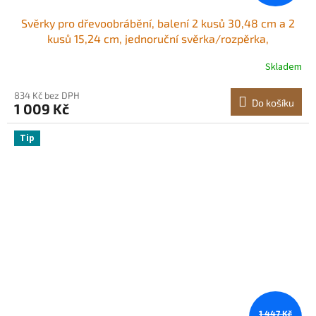
Svěrky pro dřevoobrábění, balení 2 kusů 30,48 cm a 2
kusů 15,24 cm, jednoruční svěrka/rozpěrka,
rychloupínací svěrka ve tvaru F s nosností 70 kg,
Skladem
prémiový plast a ocel, pro dřevoobrábění a kovobrábění
834 Kč bez DPH
Do košíku
1 009 Kč
Tip
1 447 Kč