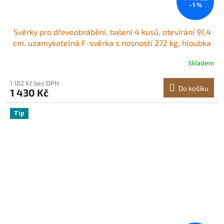
–1 %
Svěrky pro dřevoobrábění, balení 4 kusů, otevírání 91,4
cm, uzamykatelná F-svěrka s nosností 272 kg, hloubka
63,5 mm, litina a uhlíková ocel, snadné použití, dřevěné
Skladem
svěrky pro dřevoobrábění a kovobrábění
1 182 Kč bez DPH
Do košíku
1 430 Kč
Tip