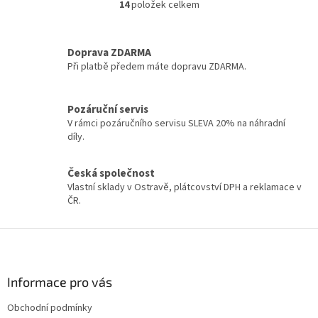
14
položek celkem
O
v
l
á
Doprava ZDARMA
d
Při platbě předem máte dopravu ZDARMA.
a
c
í
Pozáruční servis
p
V rámci pozáručního servisu SLEVA 20% na náhradní
r
díly.
v
k
y
Česká společnost
v
Vlastní sklady v Ostravě, plátcovství DPH a reklamace v
ý
ČR.
p
i
Z
s
á
u
p
a
Informace pro vás
t
Obchodní podmínky
í