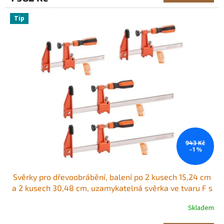
Tip
943 Kč
–1 %
Svěrky pro dřevoobrábění, balení po 2 kusech 15,24 cm
a 2 kusech 30,48 cm, uzamykatelná svěrka ve tvaru F s
nosností 272 kg, hloubka 63,5 mm, litina a uhlíková ocel,
Skladem
svěrky na dřevo pro dřevoobrábění a kovobrábění