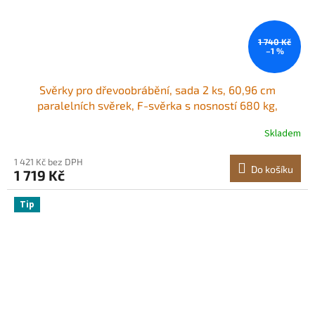
1 740 Kč
–1 %
Svěrky pro dřevoobrábění, sada 2 ks, 60,96 cm
paralelních svěrek, F-svěrka s nosností 680 kg,
rovnoměrný tlak, vysokopevnostní plast a uhlíková ocel,
Skladem
pro dřevoobrábění a kovobrábění, oranžová
1 421 Kč bez DPH
Do košíku
1 719 Kč
Tip