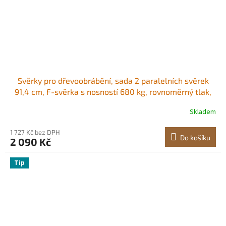
Svěrky pro dřevoobrábění, sada 2 paralelních svěrek
91,4 cm, F-svěrka s nosností 680 kg, rovnoměrný tlak,
vysokopevnostní plast a uhlíková ocel, pro
Skladem
dřevoobrábění a kovobrábění, oranžová
1 727 Kč bez DPH
Do košíku
2 090 Kč
Tip