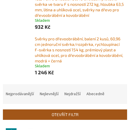
svěrka ve tvaru F s nosností 272 kg, hloubka 63,5
mm, litina a uhlíková ocel, svěrky na dřevo pro
dřevoobrábění a kovobrábění
Skladem
932 Kč
Svěrky pro dřevoobrábění, balení 2 kusů, 60,96
cm jednoruční svěrka/rozpěrka, rychloupínací
F-svěrka s nosností 154 kg, prémiový plast a
uhlíková ocel, pro dřevoobrábění a kovobrábění,
modrá + černá
Skladem
1 246 Kč
Ř
a
Nejprodávanější
Nejlevnější
Nejdražší
Abecedně
z
e
n
OTEVŘÍT FILTR
í
p
V