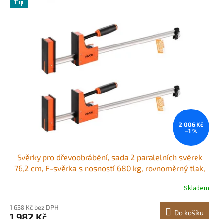
r
Tip
ý
o
p
d
i
u
s
k
p
t
r
ů
o
d
u
k
t
ů
2 006 Kč
–1 %
Svěrky pro dřevoobrábění, sada 2 paralelních svěrek
76,2 cm, F-svěrka s nosností 680 kg, rovnoměrný tlak,
vysokopevnostní plast a uhlíková ocel, pro
Skladem
dřevoobrábění a kovobrábění, oranžová
1 638 Kč bez DPH
Do košíku
1 982 Kč