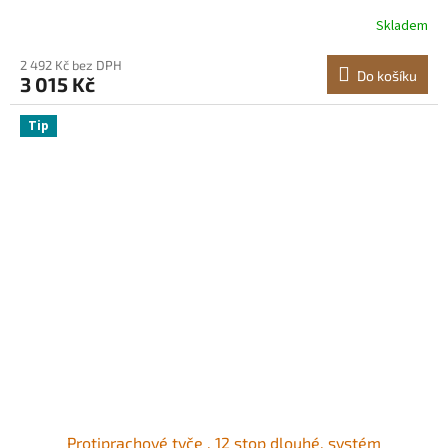
plachta s průchodkami a zesílenými okraji pro nákladní
Skladem
automobily, obytné vozy, lodě, kempování (hnědá)
2 492 Kč bez DPH
Do košíku
3 015 Kč
Tip
Protiprachové tyče , 12 stop dlouhé, systém