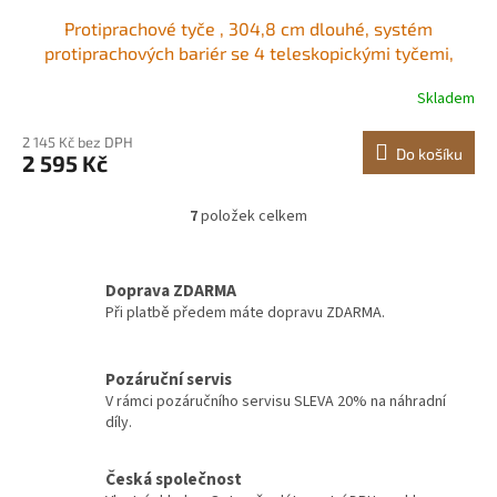
Protiprachové tyče , 304,8 cm dlouhé, systém
protiprachových bariér se 4 teleskopickými tyčemi,
magnetickým zipem, přepravní taškou a plastovou fólií
Skladem
999,7 x 399,9 cm, pro interiérové ​​dekorace, malování
2 145 Kč bez DPH
Do košíku
2 595 Kč
7
položek celkem
O
v
l
á
Doprava ZDARMA
d
Při platbě předem máte dopravu ZDARMA.
a
c
í
Pozáruční servis
p
V rámci pozáručního servisu SLEVA 20% na náhradní
r
díly.
v
k
y
Česká společnost