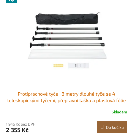
Protiprachové tyče , 3 metry dlouhé tyče se 4
teleskopickými tyčemi, přepravní taška a plastová fólie
9,7 x 3,3 metru, pro interiérové ​​dekorace a malířské
Skladem
projekty
1 946 Kč bez DPH
Do košíku
2 355 Kč