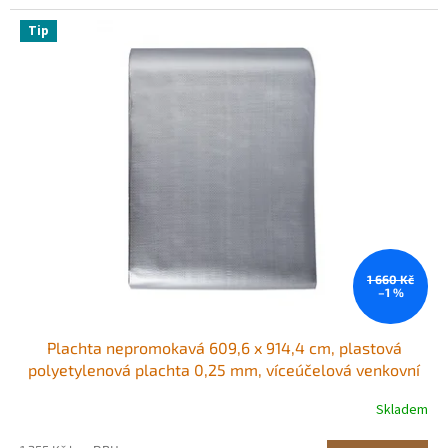
Tip
1 660 Kč
–1 %
Plachta nepromokavá 609,6 x 914,4 cm, plastová
polyetylenová plachta 0,25 mm, víceúčelová venkovní
plachta odolná proti roztržení, UV záření a teplotám, s
Skladem
vysoce odolnými zesílenými průchodkami
(stříbrná/hnědá)