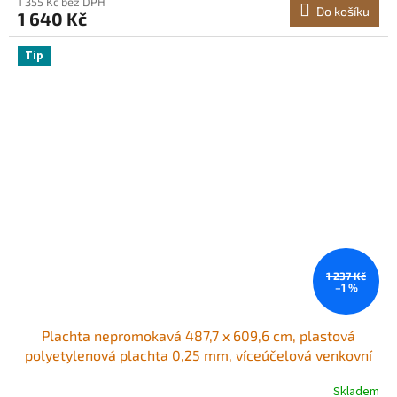
1 355 Kč bez DPH
Do košíku
1 640 Kč
Tip
1 237 Kč
–1 %
Plachta nepromokavá 487,7 x 609,6 cm, plastová
polyetylenová plachta 0,25 mm, víceúčelová venkovní
plachta odolná proti roztržení, UV záření a teplotám, s
Skladem
vysoce odolnými zesílenými průchodkami