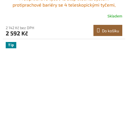
protiprachové bariéry se 4 teleskopickými tyčemi,
magnetickým zipem, přepravní taškou a plastovou fólií
Skladem
32,8x13,12 stop, pro interiérové ​​dekorace, malování
2 142 Kč bez DPH
Do košíku
2 592 Kč
Tip