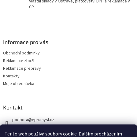
v
Vlastní sklady v Ostravě, plátcovství DPH a reklamace v
ý
ČR.
p
i
Z
s
á
u
p
a
Informace pro vás
t
Obchodní podmínky
í
Reklamace zboží
Reklamace přepravy
Kontakty
Moje objednávka
Kontakt
podpora
@
eprumysl.cz
774 889 427
Tento web používá soubory cookie. Dalším procházením