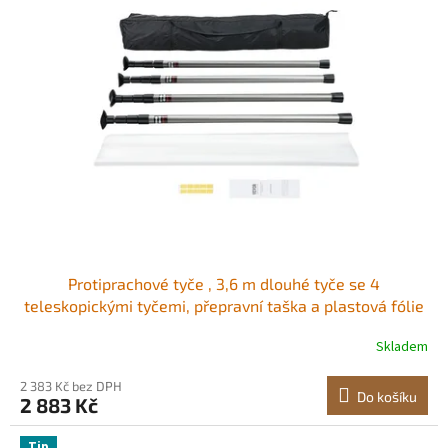
p
d
i
u
s
k
p
t
r
ů
o
d
u
k
t
ů
Protiprachové tyče , 3,6 m dlouhé tyče se 4
teleskopickými tyčemi, přepravní taška a plastová fólie
9,7 x 3,9 m, pro interiérové ​​dekorace a malířské projekty
Skladem
2 383 Kč bez DPH
Do košíku
2 883 Kč
Tip