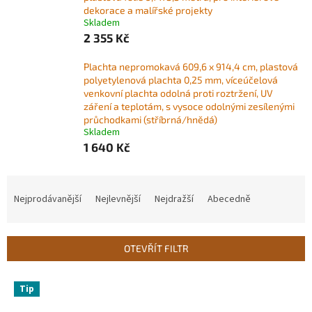
dekorace a malířské projekty
Skladem
2 355 Kč
Plachta nepromokavá 609,6 x 914,4 cm, plastová
polyetylenová plachta 0,25 mm, víceúčelová
venkovní plachta odolná proti roztržení, UV
záření a teplotám, s vysoce odolnými zesílenými
průchodkami (stříbrná/hnědá)
Skladem
1 640 Kč
Ř
a
Nejprodávanější
Nejlevnější
Nejdražší
Abecedně
z
e
n
OTEVŘÍT FILTR
í
p
V
r
Tip
ý
o