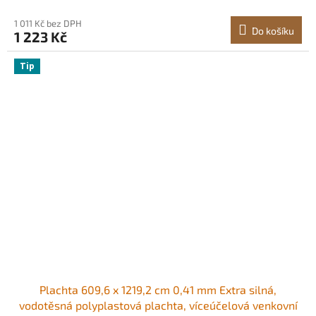
(stříbrná/hnědá)
1 011 Kč bez DPH
Do košíku
1 223 Kč
Tip
Plachta 609,6 x 1219,2 cm 0,41 mm Extra silná,
vodotěsná polyplastová plachta, víceúčelová venkovní