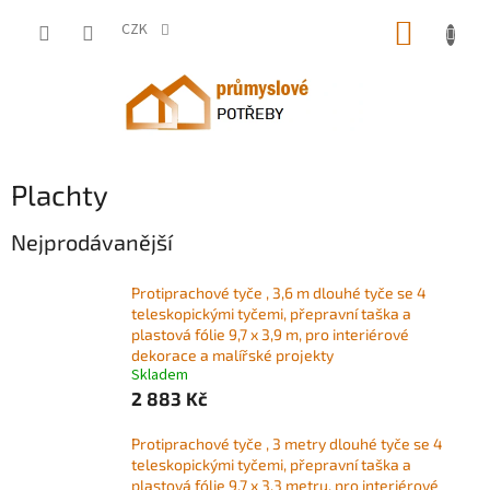
Přejít
NÁKUP
na
CZK
obsah
KOŠÍK
Plachty
Nejprodávanější
Protiprachové tyče , 3,6 m dlouhé tyče se 4
teleskopickými tyčemi, přepravní taška a
plastová fólie 9,7 x 3,9 m, pro interiérové ​​
dekorace a malířské projekty
Skladem
2 883 Kč
Protiprachové tyče , 3 metry dlouhé tyče se 4
teleskopickými tyčemi, přepravní taška a
plastová fólie 9,7 x 3,3 metru, pro interiérové ​​