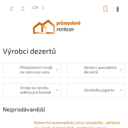
Přejít
NÁKUP
na
CZK
obsah
KOŠÍK
Výrobci dezertů
Příslušenství strojů
Výrobci speciálních
na cukrovou vatu
dezertů
Stroje na výrobu
Výrobníky jogurtu
sněhových kostek
Nejprodávanější
Komerční automatický stroj na koblihy , zařízení
na výrobu 6 řad koblih, elektrický vysoce