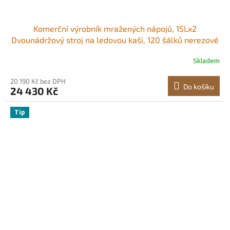
Komerční výrobník mražených nápojů, 15Lx2
Dvounádržový stroj na ledovou kaši, 120 šálků nerezové
oceli Margarita Smoothie stroj na mražené nápoje,
Skladem
výrobník ledové kaše pro domácí párty restaurace
kavárny bary
20 190 Kč bez DPH
Do košíku
24 430 Kč
Tip