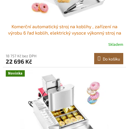
t
ů
Komerční automatický stroj na koblihy , zařízení na
výrobu 6 řad koblih, elektrický vysoce výkonný stroj na
koblihy s výkonem 360 ks/hod, automatická fritéza z
Skladem
nerezové oceli s inteligentním ovládáním Výroba koblih
ve velkém objemu Odolný
18 757 Kč bez DPH
Do košíku
22 696 Kč
Novinka