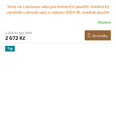
Stroj na cukrovou vatu pro komerční použití, elektrický
výrobník cukrové vaty o výkonu 1000 W, snadné použití
s ​​miskou z nerezové oceli o průměru 38 cm a odměrkou
Skladem
na cukr, vyrábí tvrdé cukrovinky pro domácí, dětské
narozeniny, rodinné oslavy, modrý
2 208 Kč bez DPH
Do košíku
2 672 Kč
Tip