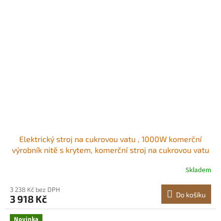
Elektrický stroj na cukrovou vatu , 1000W komerční
výrobník nitě s krytem, ​​komerční stroj na cukrovou vatu
s miskou z nerezové oceli a odměrkou na cukr, ideální
Skladem
na karneval, narozeniny, rodinné oslavy, růžová
Jednoduchá výroba sladkostí<br/
3 238 Kč bez DPH
Do košíku
3 918 Kč
Novinka