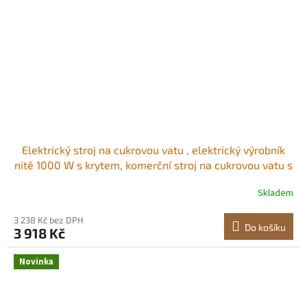
Elektrický stroj na cukrovou vatu , elektrický výrobník
nitě 1000 W s krytem, ​​komerční stroj na cukrovou vatu s
nerezovou miskou a odměrkou na cukr, ideální pro
Skladem
domácnost, karneval, narozeniny, rodinné oslavy, růžový
Sladká zábava kdykoli<br/
3 238 Kč bez DPH
Do košíku
3 918 Kč
Novinka