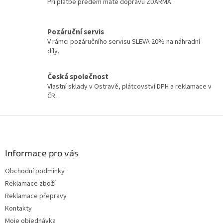
í
Při platbě předem máte dopravu ZDARMA.
í
p
r
v
Pozáruční servis
k
V rámci pozáručního servisu SLEVA 20% na náhradní
y
díly.
v
ý
Česká společnost
p
Vlastní sklady v Ostravě, plátcovství DPH a reklamace v
i
ČR.
s
u
Z
á
p
a
Informace pro vás
t
Obchodní podmínky
í
Reklamace zboží
Reklamace přepravy
Kontakty
Moje objednávka