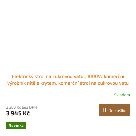
Elektrický stroj na cukrovou vatu , 1000W komerční
výrobník nitě s krytem, ​​komerční stroj na cukrovou vatu
s miskou z nerezové oceli a odměrkou na cukr, ideální
Skladem
na karneval, narozeniny, rodinné oslavy, modrý
Jednoduchá výroba sladkostí<br/
3 260 Kč bez DPH
Do košíku
3 945 Kč
Novinka