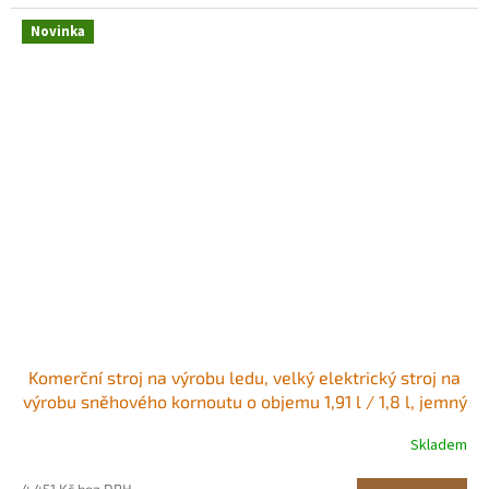
Novinka
Komerční stroj na výrobu ledu, velký elektrický stroj na
výrobu sněhového kornoutu o objemu 1,91 l / 1,8 l, jemný
a nadýchaný s motorem 300 W, nerezové čepele,
Skladem
výrobník ledových hoblin pro dezertní obchody, domácí
párty a restaurace, modrý<br/
4 451 Kč bez DPH