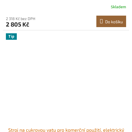
nerezové oceli 38 cm a odměrkou na cukr, vyrábí tvrdé
Skladem
cukrovinky pro domácí dětské narozeniny, rodinné
oslavy, růžový
2 318 Kč bez DPH
Do košíku
2 805 Kč
Tip
Stroj na cukrovou vatu pro komerční použití, elektrický