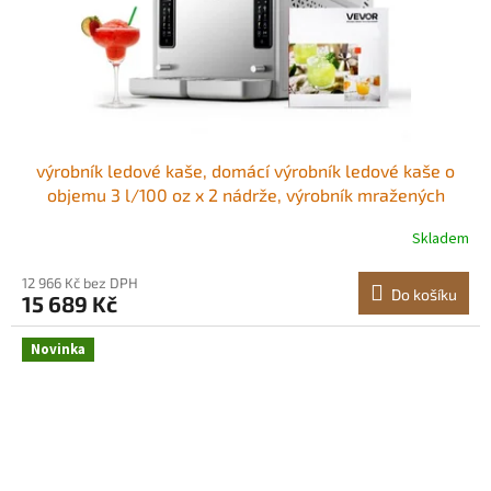
výrobník ledové kaše, domácí výrobník ledové kaše o
objemu 3 l/100 oz x 2 nádrže, výrobník mražených
nápojů bez nutnosti ledu, výrobník margarity se
Skladem
samočištěním, na mražené margarity, frappé, mléčné
koktejly a další Průhledná PC nádrž
12 966 Kč bez DPH
Do košíku
15 689 Kč
Novinka