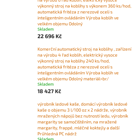
výkonný stroj na koblihy s výkonem 360 ks/hod,
automatická fritéza z nerezové oceli s
inteligentním ovládáním Výroba koblih ve
velkém objemu Odolný
Skladem
22 696 Kč
Komerční automatický stroj na koblihy , zařízení
na výrobu 4 řad koblih, elektrický vysoce
výkonný stroj na koblihy 240 ks/hod,
automatická fritéza z nerezové oceli s
inteligentním ovládáním Výroba koblih ve
velkém objemu Odolný materiál<br/
Skladem
18 427 Kč
výrobník ledové kaše, domácí výrobník ledové
kaše o objemu 3 l/100 oz x 2 nádrže, výrobník
mražených nápojů bez nutnosti ledu, výrobník
margarity se samočištěním, na mražené
margarity, frappé, mléčné koktejly a další
Průhledná PC nádrž
Skladem