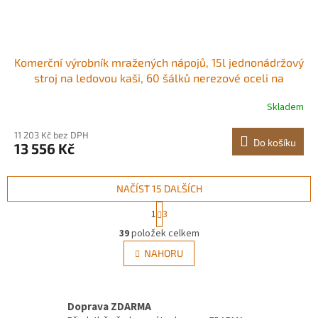
Komerční výrobník mražených nápojů, 15l jednonádržový
stroj na ledovou kaši, 60 šálků nerezové oceli na
margaritu, smoothie, výrobník ledové kaše pro domácí
Skladem
párty, restaurace, kavárny, bary
11 203 Kč bez DPH
Do košíku
13 556 Kč
NAČÍST 15 DALŠÍCH
S
1
3
t
O
r
39
položek celkem
v
á
l
NAHORU
n
á
k
d
o
v
a
á
Doprava ZDARMA
c
n