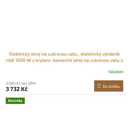
Elektrický stroj na cukrovou vatu , elektrický výrobník
nitě 1000 W s krytem, ​​komerční stroj na cukrovou vatu s
nerezovou miskou a odměrkou na cukr, ideální pro
Skladem
domácnost, karneval, narozeniny, rodinné oslavy, modrý
Sladká zábava kdykoli<br/
3 084 Kč bez DPH
Do košíku
3 732 Kč
Novinka