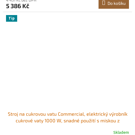
Do košíku
5 386 Kč
Tip
Stroj na cukrovou vatu Commercial, elektrický výrobník
cukrové vaty 1000 W, snadné použití s ​​miskou z
nerezové oceli 38 cm a odměrkou na cukr, vyrábí tvrdé
Skladem
cukrovinky pro domácí dětské narozeniny, rodinné