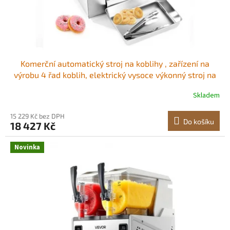
Komerční automatický stroj na koblihy , zařízení na
výrobu 4 řad koblih, elektrický vysoce výkonný stroj na
koblihy 240 ks/hod, automatická fritéza z nerezové
Skladem
oceli s inteligentním ovládáním Výroba koblih ve
velkém objemu Odolný materiál<br/
15 229 Kč bez DPH
Do košíku
18 427 Kč
Novinka