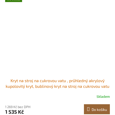
Kryt na stroj na cukrovou vatu , průhledný akrylový
kupolovitý kryt, bublinový kryt na stroj na cukrovou vatu
kompatibilní s miskou na stroj na cukrovou vatu o
Skladem
průměru 381 mm pro párty, obchody, design s drážkou
na drážce Udržuje čistotu<br/
1 269 Kč bez DPH
Do košíku
1 535 Kč