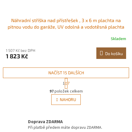
Náhradní stříška nad přístřešek , 3 x 6 m plachta na
pitnou vodu do garáže, UV odolná a vodotěsná plachta
na auto, odolná plachta s kuličkovými vozíky, tmavě
Skladem
zelená, rám není součástí balení
1 507 Kč bez DPH
Do košíku
1 823 Kč
NAČÍST 15 DALŠÍCH
S
1
7
t
O
r
97
položek celkem
v
á
l
NAHORU
n
á
k
d
o
v
a
á
Doprava ZDARMA
c
n
í
Při platbě předem máte dopravu ZDARMA.
í