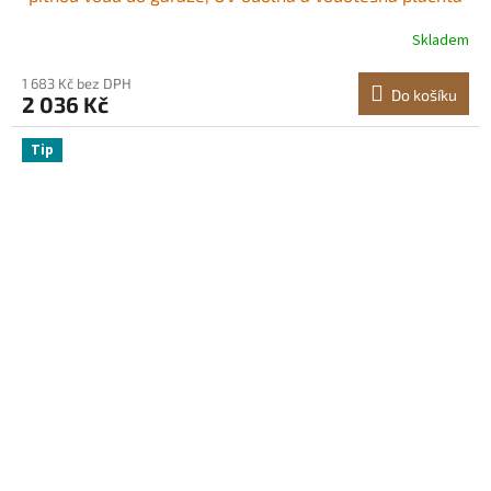
na auto, odolná plachta s kuličkovými vozíky, béžová,
Skladem
rám není součástí balení
1 683 Kč bez DPH
Do košíku
2 036 Kč
Tip