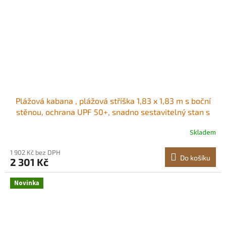
Plážová kabana , plážová stříška 1,83 x 1,83 m s boční
stěnou, ochrana UPF 50+, snadno sestavitelný stan s
kapsami na písek, přenosný slunečník pro celou rodinu a
Skladem
přátele, modré pruhy Prostorná stínicí plocha Dvě
možnosti zastínění<br/
1 902 Kč bez DPH
Do košíku
2 301 Kč
Novinka