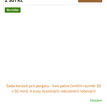
Novinka
Sada konzolí pro pergolu , 4x4 palce (vnitřní rozměr 92
x 92 mm), 4 kusy 3cestných robustních rohových
konzolí, sada pro kutily, snadná instalace dřevěných
Skladem
trámů pro altány, terasy, sruby Vysoce kvalitní konzole
pro pergoly Silná konstrukce