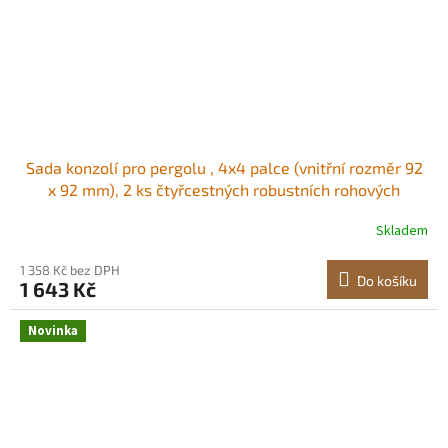
Sada konzolí pro pergolu , 4x4 palce (vnitřní rozměr 92
x 92 mm), 2 ks čtyřcestných robustních rohových
konzolí, sada pro kutily, snadná instalace, dřevěné
Skladem
trámy pro altány, terasy, sruby Vysoce kvalitní konzole
pro pergoly Silná konstrukce
1 358 Kč bez DPH
Do košíku
1 643 Kč
Novinka