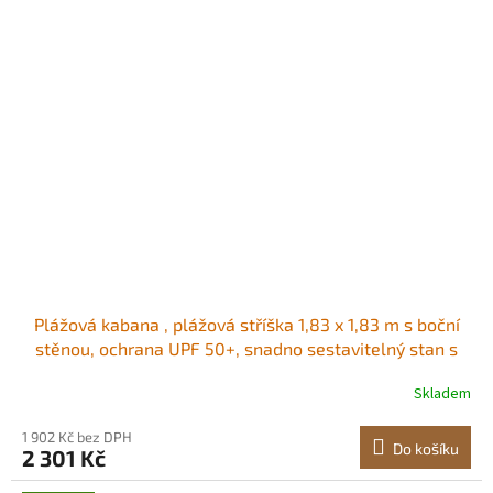
Plážová kabana , plážová stříška 1,83 x 1,83 m s boční
stěnou, ochrana UPF 50+, snadno sestavitelný stan s
kapsami na písek, přenosný slunečník pro celou rodinu a
Skladem
přátele, tmavě modré pruhy Prostorná stínicí plocha
Dvě možnosti zastínění<br/
1 902 Kč bez DPH
Do košíku
2 301 Kč