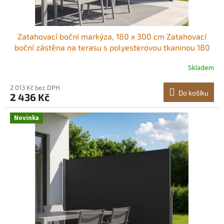
ů
Zatahovací boční markýza, 180 x 300 cm Zatahovací
boční zástěna na terasu s polyesterovou tkaninou 180
g/m², vodotěsná sluneční clona, ​​venkovní zástěna na
Skladem
ochranu soukromí, dělicí stěna pro zahradu, balkon,
bazén, terasu, šedá
2 013 Kč bez DPH
Do košíku
2 436 Kč
Novinka