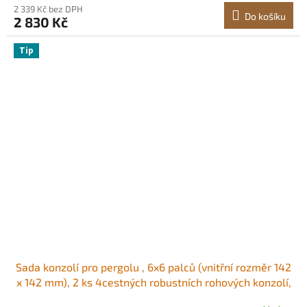
2 339 Kč bez DPH
Do košíku
2 830 Kč
Tip
Sada konzolí pro pergolu , 6x6 palců (vnitřní rozměr 142
x 142 mm), 2 ks 4cestných robustních rohových konzolí,
sada pro výrobu sloupků pro kutily, snadná instalace,