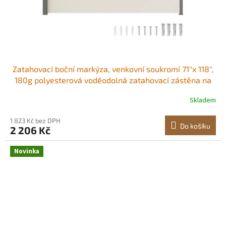
Zatahovací boční markýza, venkovní soukromí 71''x 118'',
180g polyesterová voděodolná zatahovací zástěna na
terasu, UV 30+ dělicí stěna, větrná clona na terasu,
Skladem
dvůr, balkon, béžová
1 823 Kč bez DPH
Do košíku
2 206 Kč
Novinka