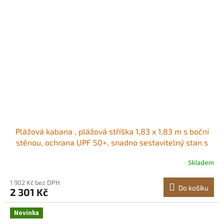
Plážová kabana , plážová stříška 1,83 x 1,83 m s boční
stěnou, ochrana UPF 50+, snadno sestavitelný stan s
kapsami na písek, velký přenosný stínící přístřešek proti
Skladem
slunci, venkovní slunečník pro celou rodinu a přátele
Prostorná stínicí plocha<br
1 902 Kč bez DPH
Do košíku
2 301 Kč
Novinka