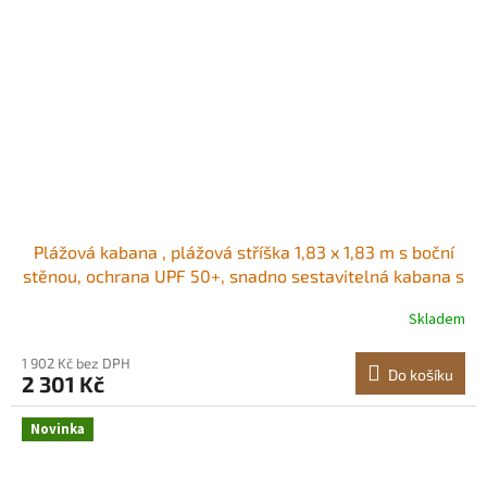
Plážová kabana , plážová stříška 1,83 x 1,83 m s boční
stěnou, ochrana UPF 50+, snadno sestavitelná kabana s
kapsami na písek, velká přenosná venkovní stříška,
Skladem
slunečník pro celou rodinu a přátele Prostorná stínicí
plocha Dvě možnosti
1 902 Kč bez DPH
Do košíku
2 301 Kč
Novinka