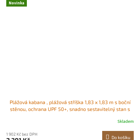
Novinka
Plážová kabana , plážová stříška 1,83 x 1,83 m s boční
stěnou, ochrana UPF 50+, snadno sestavitelný stan s
kapsami na písek, přenosný slunečník pro celou rodinu a
Skladem
přátele, zelené pruhy Prostorná stínicí plocha Dvě
možnosti zastínění<br/
1 902 Kč bez DPH
Do košíku
2 301 Kč