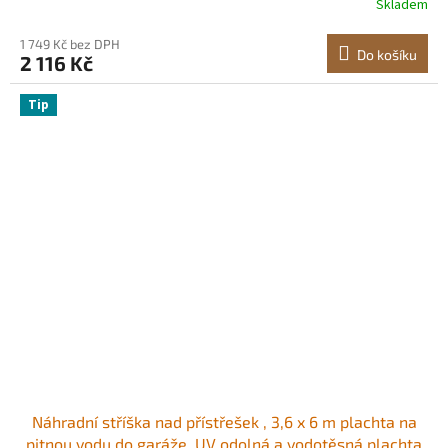
Skladem
dřevěné trámy pro altány, zahradní pergoly, sruby
1 749 Kč bez DPH
Do košíku
2 116 Kč
Tip
Náhradní stříška nad přístřešek , 3,6 x 6 m plachta na
pitnou vodu do garáže, UV odolná a vodotěsná plachta