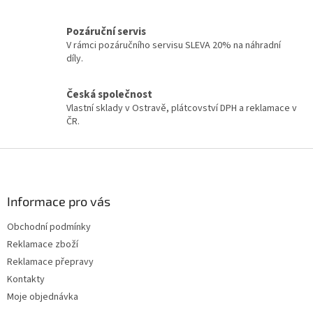
p
r
v
Pozáruční servis
k
V rámci pozáručního servisu SLEVA 20% na náhradní
y
díly.
v
ý
Česká společnost
p
Vlastní sklady v Ostravě, plátcovství DPH a reklamace v
i
ČR.
s
u
Z
á
p
a
Informace pro vás
t
Obchodní podmínky
í
Reklamace zboží
Reklamace přepravy
Kontakty
Moje objednávka