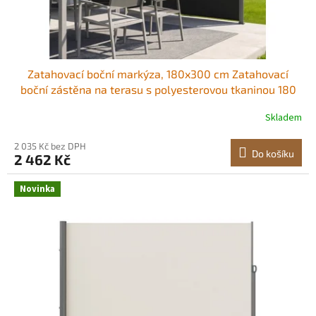
Zatahovací boční markýza, 180x300 cm Zatahovací
boční zástěna na terasu s polyesterovou tkaninou 180
g/m², vodotěsná sluneční clona, ​​venkovní zástěna na
Skladem
ochranu soukromí, dělicí stěna pro zahradu, balkon,
bazén, terasu, černá
2 035 Kč bez DPH
Do košíku
2 462 Kč
Novinka