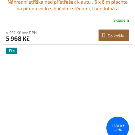
Náhradní stříška nad přístřešek k autu , 6 x 6 m plachta
na pitnou vodu s bočními stěnami, UV odolná a
vodotěsná, odolná plachta na auto s kuličkovými vozíky,
Skladem
šedá, rám není součástí balení
4 932 Kč bez DPH
Do košíku
5 968 Kč
Tip
1 531 Kč
–1 %