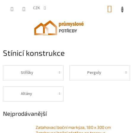
Přejít
NÁKUP
na
CZK
obsah
KOŠÍK
Stínicí konstrukce
Stříšky
Pergoly
Altány
Nejprodávanější
Zatahovací boční markýza, 180 x 300 cm
Zatahovací boční zástěna na terasu s