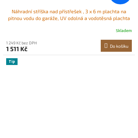
Náhradní stříška nad přístřešek , 3 x 6 m plachta na
pitnou vodu do garáže, UV odolná a vodotěsná plachta
na auto, odolná s kuličkovými vozíky, šedá, rám není
Skladem
součástí balení
1 249 Kč bez DPH
Do košíku
1 511 Kč
Tip