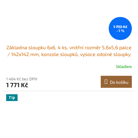
1 793 Kč
–1 %
Základna sloupku 6x6, 4 ks, vnitřní rozměr 5,6x5,6 palce
/ 142x142 mm, konzole sloupků, vysoce odolné sloupky
z uhlíkové oceli na terasu, dřevěné konzole pro zábradlí
Skladem
pavilonu, základní deska terasy, černá
1 464 Kč bez DPH
Do košíku
1 771 Kč
Tip