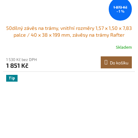
1 873 Kč
–1 %
50dílný závěs na trámy, vnitřní rozměry 1,57 x 1,50 x 7,83
palce / 40 x 38 x 199 mm, závěsy na trámy Rafter
Hurricane s nerezovým povlakem, úchyty pro podlahové
Skladem
a stropní vazníky
1 530 Kč bez DPH
Do košíku
1 851 Kč
Tip