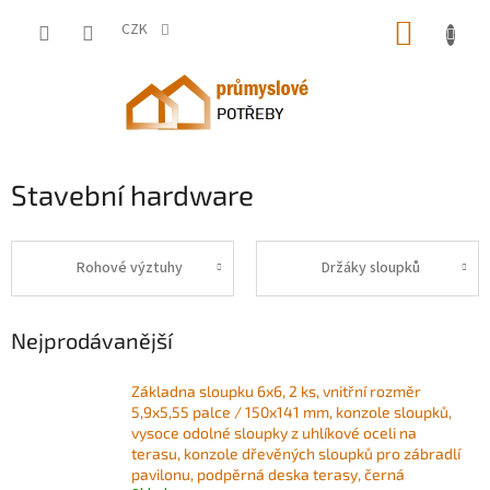
Přejít
NÁKUP
na
CZK
obsah
KOŠÍK
Stavební hardware
Rohové výztuhy
Držáky sloupků
Nejprodávanější
Základna sloupku 6x6, 2 ks, vnitřní rozměr
5,9x5,55 palce / 150x141 mm, konzole sloupků,
vysoce odolné sloupky z uhlíkové oceli na
terasu, konzole dřevěných sloupků pro zábradlí
pavilonu, podpěrná deska terasy, černá