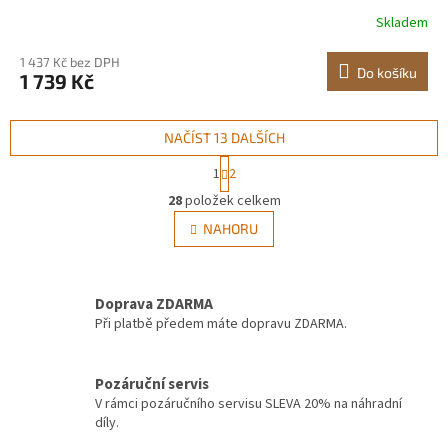
sada konzolí pracovního stolu, Pravoúhlé rohové
Skladem
konzole dílenského stolu se sadou hardwaru, Spojovací
spojovací materiál pro okraj stolu, Rodinné
1 437 Kč bez DPH
Do košíku
1 739 Kč
NAČÍST 13 DALŠÍCH
S
1
2
t
O
r
28
položek celkem
v
á
l
NAHORU
n
á
k
d
o
v
a
á
Doprava ZDARMA
c
n
í
Při platbě předem máte dopravu ZDARMA.
í
p
r
v
Pozáruční servis
k
V rámci pozáručního servisu SLEVA 20% na náhradní
y
díly.
v