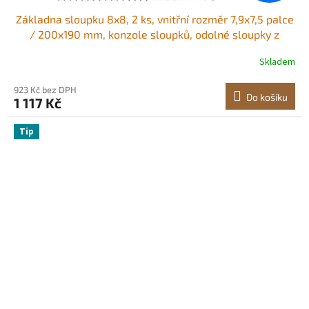
Základna sloupku 8x8, 2 ks, vnitřní rozměr 7,9x7,5 palce
/ 200x190 mm, konzole sloupků, odolné sloupky z
uhlíkové oceli na terasu, konzole dřevěných sloupků pro
Skladem
zábradlí pavilonu, podpěrná deska terasy, černá
923 Kč bez DPH
Do košíku
1 117 Kč
Tip