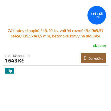
1 664 Kč
–1 %
Základny sloupků 6x6, 10 ks, vnitřní rozměr 5,49x5,57
palce/139,5x141,5 mm, betonové kotvy na sloupky,
vysoce odolné pozinkované konzole z uhlíkové oceli s
Skladem
odstupem 1 palec, pro betonové pergoly a terasu
1 358 Kč bez DPH
Do košíku
1 643 Kč
Tip