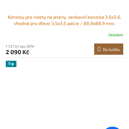
Konzoly pro rolety na jeleny, venkovní konzola 3,6x3,6,
vhodná pro dřevo 3,5x3,5 palce / 88,9x88,9 mm,
nosnost 2204 liber/1000 kg, ocelové konzole pro výtah
Skladem
pro jelení stojan, lovecké rolety, střelnici, 8 ks
1 727 Kč bez DPH
Do košíku
2 090 Kč
Tip