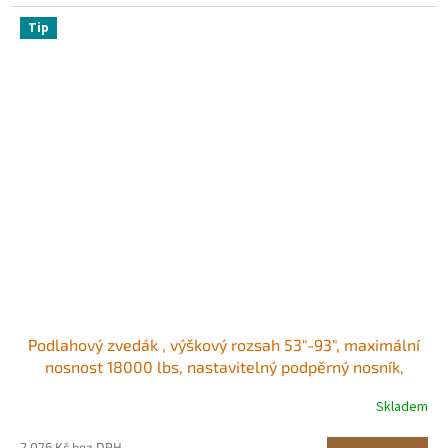
Tip
Podlahový zvedák , výškový rozsah 53"-93", maximální
nosnost 18000 lbs, nastavitelný podpěrný nosník,
sloupek zvedáku do suterénu pro nivelaci, podpěra
Skladem
zvedání, ocelový teleskopický sloupek zvedáku pro
dočasnou podporu
2 076 Kč bez DPH