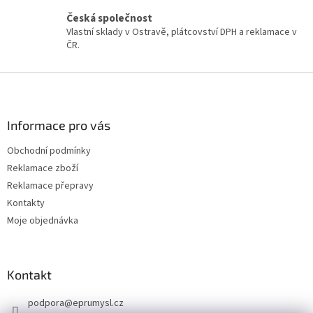
ý
Česká společnost
p
Vlastní sklady v Ostravě, plátcovství DPH a reklamace v
i
ČR.
s
u
Z
á
p
a
Informace pro vás
t
Obchodní podmínky
í
Reklamace zboží
Reklamace přepravy
Kontakty
Moje objednávka
Kontakt
podpora
@
eprumysl.cz