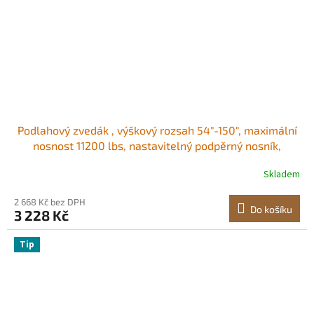
Podlahový zvedák , výškový rozsah 54"-150", maximální
nosnost 11200 lbs, nastavitelný podpěrný nosník,
sloupek zvedáku pro nivelaci, zvedací podpěra, ocelový
Skladem
teleskopický zvedák pro dočasnou podporu
2 668 Kč bez DPH
Do košíku
3 228 Kč
Tip