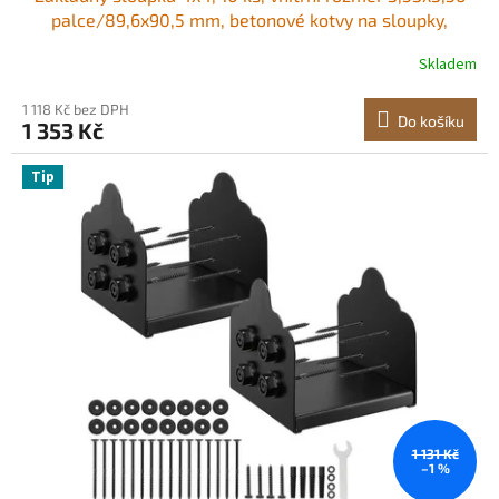
palce/89,6x90,5 mm, betonové kotvy na sloupky,
vysoce odolné pozinkované konzole z uhlíkové oceli s
Skladem
odstupem 1 palec, pro betonové pergoly a terasy
1 118 Kč bez DPH
Do košíku
1 353 Kč
Tip
1 131 Kč
–1 %