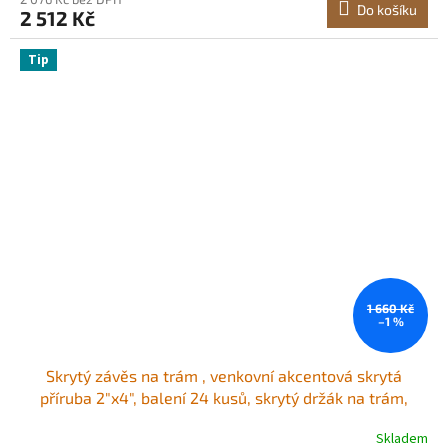
Do košíku
2 512 Kč
Tip
1 660 Kč
–1 %
Skrytý závěs na trám , venkovní akcentová skrytá
příruba 2"x4", balení 24 kusů, skrytý držák na trám,
ocelový plech Q235 s práškovým nástřikem, skrytý čelní
Skladem
závěs na trám, vnitřní 40x91 mm pro houpačku