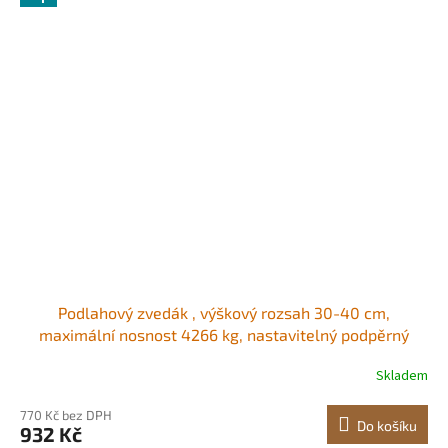
Podlahový zvedák , výškový rozsah 30-40 cm,
maximální nosnost 4266 kg, nastavitelný podpěrný
nosník, sloupek zvedáku pro nivelaci, zvedací podpěra,
Skladem
ocelový teleskopický sloupek zvedáku pro dočasnou
podporu
770 Kč bez DPH
Do košíku
932 Kč