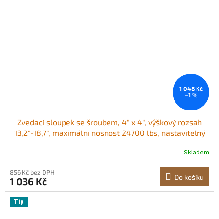
1 048 Kč
–1 %
Zvedací sloupek se šroubem, 4" x 4", výškový rozsah
13,2"-18,7", maximální nosnost 24700 lbs, nastavitelný
zvedák Shore, dočasný zvedák pro vyrovnání podlahy,
Skladem
zvedací podlaha, plazivý prostor, suterén, nosník
856 Kč bez DPH
Do košíku
1 036 Kč
Tip