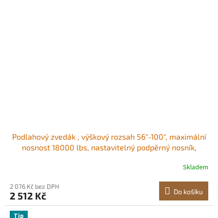
Podlahový zvedák , výškový rozsah 56"-100", maximální
nosnost 18000 lbs, nastavitelný podpěrný nosník,
sloupek zvedáku pro nivelaci, zvedací podpěra, ocelový
Skladem
teleskopický zvedák pro dočasnou podporu
2 076 Kč bez DPH
Do košíku
2 512 Kč
Tip