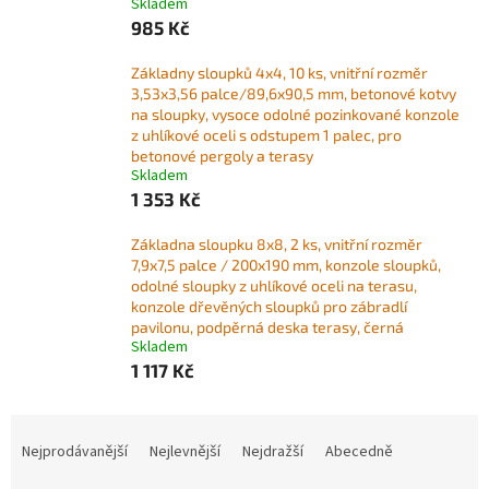
Skladem
985 Kč
Základny sloupků 4x4, 10 ks, vnitřní rozměr
3,53x3,56 palce/89,6x90,5 mm, betonové kotvy
na sloupky, vysoce odolné pozinkované konzole
z uhlíkové oceli s odstupem 1 palec, pro
betonové pergoly a terasy
Skladem
1 353 Kč
Základna sloupku 8x8, 2 ks, vnitřní rozměr
7,9x7,5 palce / 200x190 mm, konzole sloupků,
odolné sloupky z uhlíkové oceli na terasu,
konzole dřevěných sloupků pro zábradlí
pavilonu, podpěrná deska terasy, černá
Skladem
1 117 Kč
Ř
a
Nejprodávanější
Nejlevnější
Nejdražší
Abecedně
z