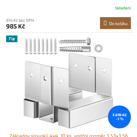
sloupky z uhlíkové oceli na terasu, konzole dřevěných
Skladem
sloupků pro zábradlí pavilonu, podpěrná deska terasy,
černá
814 Kč bez DPH
Do košíku
985 Kč
Tip
1 370 Kč
–1 %
Základny sloupků 4x4, 10 ks, vnitřní rozměr 3,53x3,56