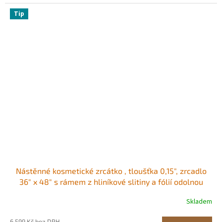
Tip
Nástěnné kosmetické zrcátko , tloušťka 0,15", zrcadlo
36" x 48" s rámem z hliníkové slitiny a fólií odolnou
proti výbuchu, zrcadlo odolné proti poškrábání s
Skladem
držákem ve tvaru Z, vhodné do
koupelny/ložnice/obývacího pokoje
6 599 Kč bez DPH