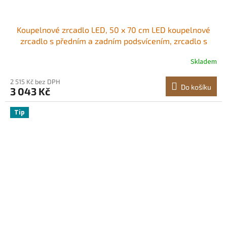
Koupelnové zrcadlo LED, 50 x 70 cm LED koupelnové
zrcadlo s předním a zadním podsvícením, zrcadlo s
paměťovou funkcí a světly proti zamlžování, plynule
Skladem
stmívatelné koupelnové zrcadlo ve 3 barvách, nástěnné
2 515 Kč bez DPH
Do košíku
3 043 Kč
Tip