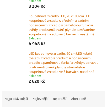
Skladem
3 204 Kč
Koupelnové zrcadlo LED, 70 x 100 cm LED
koupelnové zrcadlo s předním a zadním
podsvícením, zrcadlo s paměťovou funkcí a
světly proti zamlžování, plynule stmívatelné
koupelnové zrcadlo ve 3 barvách, nástěnné
Skladem
4 948 Kč
LED koupelnové zrcadlo, 60 cm LED kulaté
toaletní zrcadlo s předním a podsvícením,
zrcadlo s paměťovou funkcí a světly s úpravou
proti zamlžování, plynule stmívatelné
koupelnové zrcadlo ve 3 barvách, nástěnné
Skladem
2 620 Kč
Ř
a
Nejprodávanější
Nejlevnější
Nejdražší
Abecedně
z