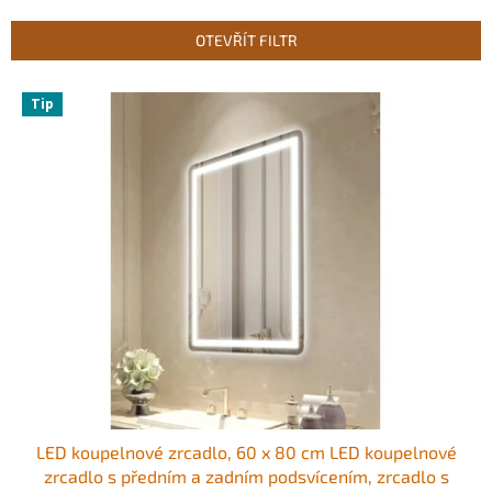
e
n
OTEVŘÍT FILTR
í
p
V
r
Tip
ý
o
p
d
i
u
s
k
p
t
r
ů
o
d
u
k
t
ů
LED koupelnové zrcadlo, 60 x 80 cm LED koupelnové
zrcadlo s předním a zadním podsvícením, zrcadlo s