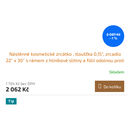
2 087 Kč
–1 %
Nástěnné kosmetické zrcátko , tloušťka 0,15", zrcadlo
22" x 30" s rámem z hliníkové slitiny a fólií odolnou proti
výbuchu, zrcadlo odolné proti poškrábání s držákem ve
Skladem
tvaru Z, vhodné do koupelny/ložnice/obývacího pokoje
1 704 Kč bez DPH
Do košíku
2 062 Kč
Tip