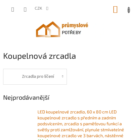
Přejít
NÁKUP
na
CZK
obsah
KOŠÍK
Koupelnová zrcadla
Zrcadla pro líčení
Nejprodávanější
LED koupelnové zrcadlo, 60 x 80 cm LED
koupelnové zrcadlo s předním a zadním
podsvícením, zrcadlo s paměťovou funkcí a
světly proti zamlžování, plynule stmívatelné
koupelnové zrcadlo ve 3 barvách, nástěnné