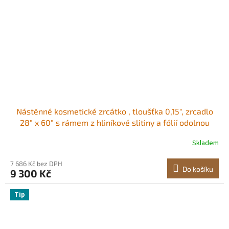
Nástěnné kosmetické zrcátko , tloušťka 0,15", zrcadlo
28" x 60" s rámem z hliníkové slitiny a fólií odolnou
proti výbuchu, zrcadlo odolné proti poškrábání s
Skladem
držákem ve tvaru Z, vhodné do
koupelny/ložnice/obývacího pokoje
7 686 Kč bez DPH
Do košíku
9 300 Kč
Tip