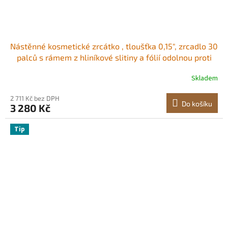
Nástěnné kosmetické zrcátko , tloušťka 0,15", zrcadlo 30
palců s rámem z hliníkové slitiny a fólií odolnou proti
výbuchu, zrcadlo odolné proti poškrábání s držákem ve
Skladem
tvaru Z, vhodné do koupelny/ložnice/obývacího pokoje
2 711 Kč bez DPH
Do košíku
3 280 Kč
Tip