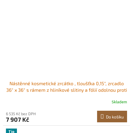
Nástěnné kosmetické zrcátko , tloušťka 0,15", zrcadlo
36" x 36" s rámem z hliníkové slitiny a fólií odolnou proti
výbuchu, zrcadlo odolné proti poškrábání s držákem ve
Skladem
tvaru Z, vhodné do koupelny/ložnice/obývacího pokoje
6 535 Kč bez DPH
Do košíku
7 907 Kč
Tip