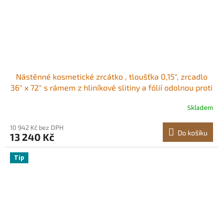
Nástěnné kosmetické zrcátko , tloušťka 0,15", zrcadlo
36" x 72" s rámem z hliníkové slitiny a fólií odolnou proti
výbuchu, zrcadlo odolné proti poškrábání s držákem ve
Skladem
tvaru Z, vhodné do koupelny/ložnice/obývacího pokoje
10 942 Kč bez DPH
Do košíku
13 240 Kč
Tip