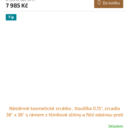
Do košíku
7 985 Kč
Tip
Nástěnné kosmetické zrcátko , tloušťka 0,15", zrcadlo
36" x 36" s rámem z hliníkové slitiny a fólií odolnou proti
výbuchu, zrcadlo odolné proti poškrábání s držákem ve
Skladem
tvaru Z, vhodné do koupelny/ložnice/obývacího pokoje