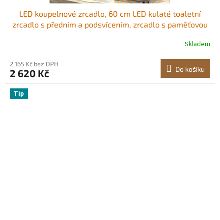
LED koupelnové zrcadlo, 60 cm LED kulaté toaletní
zrcadlo s předním a podsvícením, zrcadlo s paměťovou
funkcí a světly s úpravou proti zamlžování, plynule
Skladem
stmívatelné koupelnové zrcadlo ve 3 barvách, nástěnné
2 165 Kč bez DPH
Do košíku
2 620 Kč
Tip