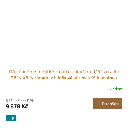
Nástěnné kosmetické zrcátko , tloušťka 0,15", zrcadlo
36" x 48" s rámem z hliníkové slitiny a fólií odolnou
proti výbuchu, zrcadlo odolné proti poškrábání s
Skladem
držákem ve tvaru Z, vhodné do
koupelny/ložnice/obývacího pokoje
8 164 Kč bez DPH
Do košíku
9 878 Kč
Tip