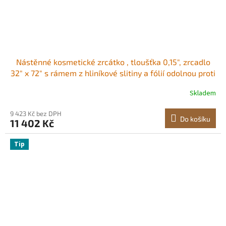
Nástěnné kosmetické zrcátko , tloušťka 0,15", zrcadlo
32" x 72" s rámem z hliníkové slitiny a fólií odolnou proti
výbuchu, zrcadlo odolné proti poškrábání s držákem ve
Skladem
tvaru Z, vhodné do koupelny/ložnice/obývacího pokoje
9 423 Kč bez DPH
Do košíku
11 402 Kč
Tip