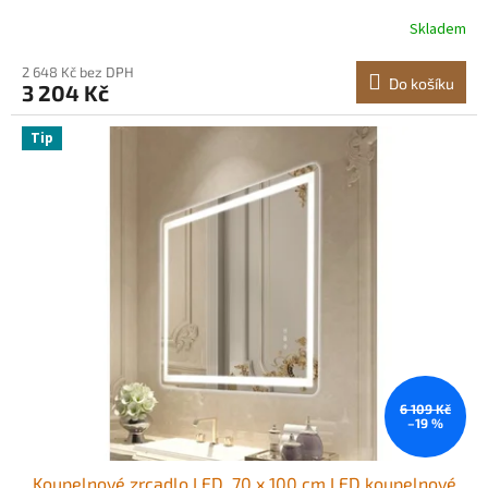
paměťovou funkcí a světly proti zamlžování, plynule
Skladem
stmívatelné koupelnové zrcadlo ve 3 barvách, nástěnné
2 648 Kč bez DPH
Do košíku
3 204 Kč
Tip
6 109 Kč
–19 %
Koupelnové zrcadlo LED, 70 x 100 cm LED koupelnové