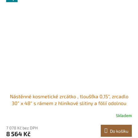
Nástěnné kosmetické zrcátko , tloušťka 0,15", zrcadlo
30" x 48" s rámem z hliníkové slitiny a fólií odolnou
proti výbuchu, zrcadlo odolné proti poškrábání s
Skladem
držákem ve tvaru Z, vhodné do
koupelny/ložnice/obývacího pokoje
7 078 Kč bez DPH
Do košíku
8 564 Kč