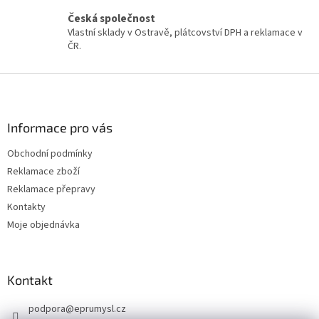
ý
Česká společnost
p
Vlastní sklady v Ostravě, plátcovství DPH a reklamace v
i
ČR.
s
u
Z
á
p
a
Informace pro vás
t
Obchodní podmínky
í
Reklamace zboží
Reklamace přepravy
Kontakty
Moje objednávka
Kontakt
podpora
@
eprumysl.cz