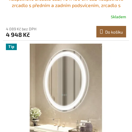
zrcadlo s předním a zadním podsvícením, zrcadlo s
paměťovou funkcí a světly proti zamlžování, plynule
Skladem
stmívatelné koupelnové zrcadlo ve 3 barvách, nástěnné
4 089 Kč bez DPH
Do košíku
4 948 Kč
Tip