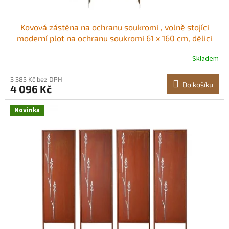
Kovová zástěna na ochranu soukromí , volně stojící
moderní plot na ochranu soukromí 61 x 160 cm, dělicí
panel zahrady s prodlouženými zemními kolíky a
Skladem
ocelovým plechem, volně stojící venkovní dělicí stěna
pro zahradu, dvůr, zeď Elegantní venkovní
3 385 Kč bez DPH
Do košíku
4 096 Kč
Novinka