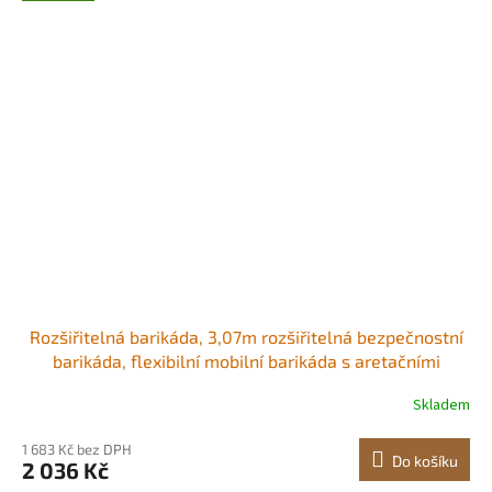
Rozšiřitelná barikáda, 3,07m rozšiřitelná bezpečnostní
barikáda, flexibilní mobilní barikáda s aretačními
kolečky, přenosná skládací bezpečnostní brána, kovový
Skladem
dopravní plot pro terasu, zahradní schodiště Odolný a
stabilní Snadno se
1 683 Kč bez DPH
Do košíku
2 036 Kč