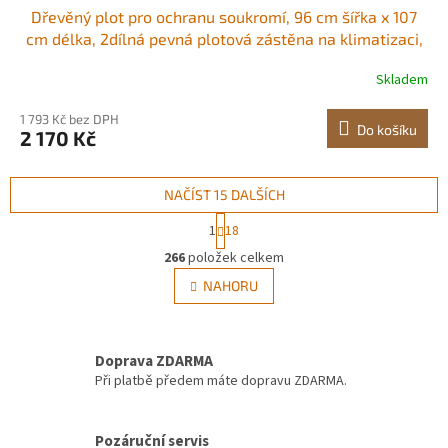
Dřevěný plot pro ochranu soukromí, 96 cm šířka x 107
cm délka, 2dílná pevná plotová zástěna na klimatizaci,
kryt bazénového vybavení s kovovými kolíky, snadná
Skladem
instalace svépomocí, venkovní kryt na odpadkový koš
pro zahradní dekoraci Funkční
1 793 Kč bez DPH
Do košíku
2 170 Kč
NAČÍST 15 DALŠÍCH
S
1
18
t
O
r
266
položek celkem
v
á
l
NAHORU
n
á
k
d
o
v
a
á
Doprava ZDARMA
c
n
í
Při platbě předem máte dopravu ZDARMA.
í
p
r
v
Pozáruční servis