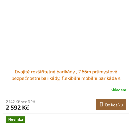
Dvojité rozšiřitelné barikády , 7,66m průmyslové
bezpečnostní barikády, flexibilní mobilní barikáda s
uzamykatelnými kolečky, přenosná skládací
Skladem
bezpečnostní brána, kovový dopravní plot pro
příjezdovou cestu, skladový výtah Odolný a stabilní<br/
2 142 Kč bez DPH
Do košíku
2 592 Kč
Novinka