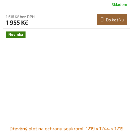
Skladem
instalace svépomocí, venkovní kryt na odpadkový koš
pro zahradní dekoraci Funkční a stylový
1 616 Kč bez DPH
Do košíku
1 955 Kč
Novinka
Dřevěný plot na ochranu soukromí, 1219 x 1244 x 1219