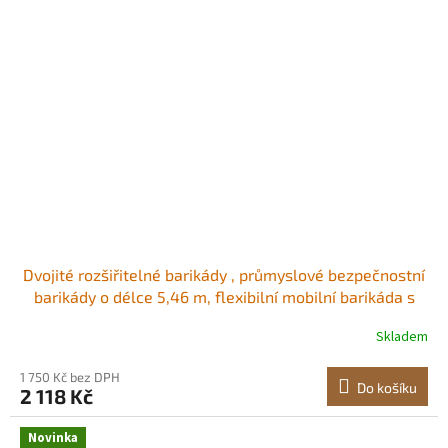
Dvojité rozšiřitelné barikády , průmyslové bezpečnostní
barikády o délce 5,46 m, flexibilní mobilní barikáda s
uzamykatelnými kolečky, přenosná skládací
Skladem
bezpečnostní brána, kovový dopravní plot pro
příjezdovou cestu, skladový výtah Odolný
1 750 Kč bez DPH
Do košíku
2 118 Kč
Novinka