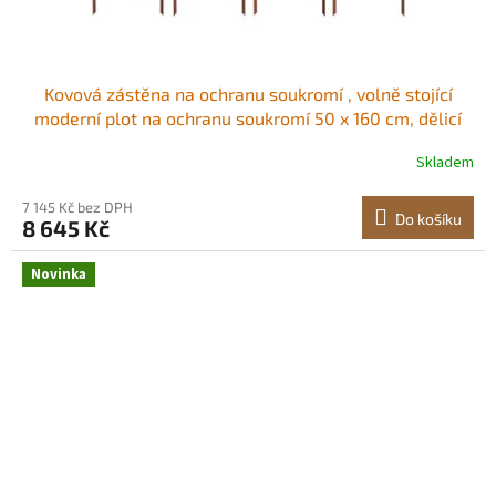
Kovová zástěna na ochranu soukromí , volně stojící
moderní plot na ochranu soukromí 50 x 160 cm, dělicí
panel zahrady s prodlouženými zemními kolíky a
Skladem
plechem z uhlíkové oceli, volně stojící venkovní dělicí
stěna do zahrady, vnitřní Elegantní
7 145 Kč bez DPH
Do košíku
8 645 Kč
Novinka