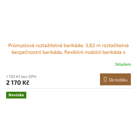
Průmyslová roztažitelná barikáda, 3,82 m roztažitelná
bezpečnostní barikáda, flexibilní mobilní barikáda s
aretačními kolečky, přenosná skládací bezpečnostní
Skladem
brána, dopravní plot pro příjezdovou cestu, skladový
výtah Odolný a stabilní Snadno
1 793 Kč bez DPH
Do košíku
2 170 Kč
Novinka