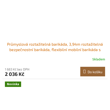
Průmyslová roztažitelná barikáda, 3,94m roztažitelná
bezpečnostní barikáda, flexibilní mobilní barikáda s
aretačními kolečky, přenosná skládací bezpečnostní
Skladem
brána, dopravní plot pro příjezdovou cestu, skladový
výtah Odolný a stabilní Snadno
1 683 Kč bez DPH
Do košíku
2 036 Kč
Novinka