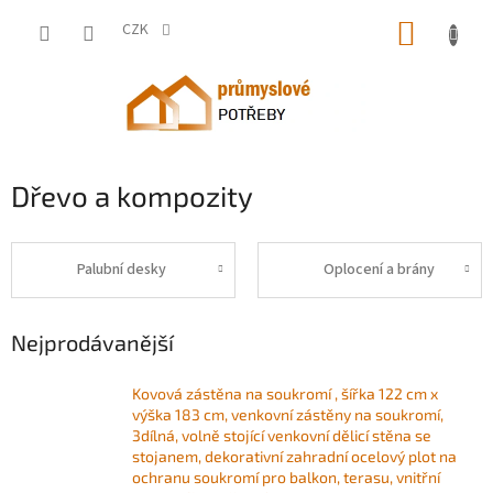
Přejít
NÁKUP
na
CZK
obsah
KOŠÍK
Dřevo a kompozity
Palubní desky
Oplocení a brány
Nejprodávanější
Kovová zástěna na soukromí , šířka 122 cm x
výška 183 cm, venkovní zástěny na soukromí,
3dílná, volně stojící venkovní dělicí stěna se
stojanem, dekorativní zahradní ocelový plot na
ochranu soukromí pro balkon, terasu, vnitřní