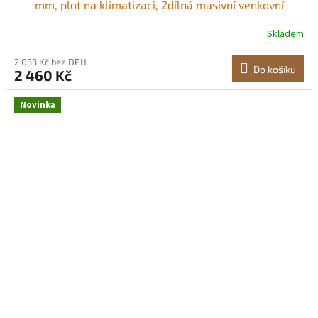
mm, plot na klimatizaci, 2dílná masivní venkovní
dřevěná zástěna na ochranu soukromí s kovovými
Skladem
kolíky, ocelový rám, kryt odpadkových košů, vhodný do
zahrady, k bazénu Dřevěný plot na ochranu
2 033 Kč bez DPH
Do košíku
2 460 Kč
Novinka