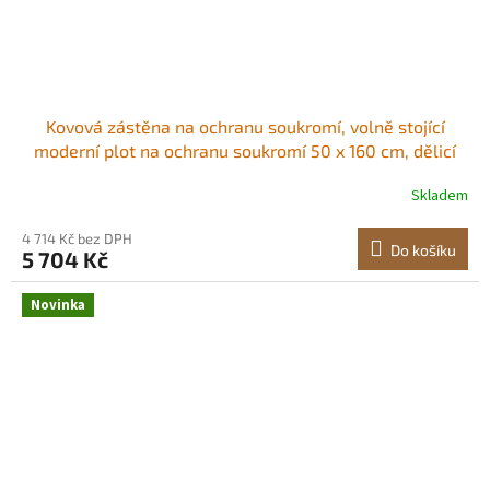
Kovová zástěna na ochranu soukromí, volně stojící
moderní plot na ochranu soukromí 50 x 160 cm, dělicí
panel pro zahradu s prodlouženými zemními kolíky a
Skladem
plechem z uhlíkové oceli, volně stojící venkovní dělicí
stěna pro zahradu, vnitřní použití<br/
4 714 Kč bez DPH
Do košíku
5 704 Kč
Novinka