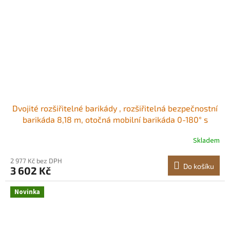
Dvojité rozšiřitelné barikády , rozšiřitelná bezpečnostní
barikáda 8,18 m, otočná mobilní barikáda 0-180° s
aretačními kolečky, přenosná skládací bezpečnostní
Skladem
brána, dopravní plot pro terasu, zahradní schodiště
Odolný a stabilní Snadno se
2 977 Kč bez DPH
Do košíku
3 602 Kč
Novinka