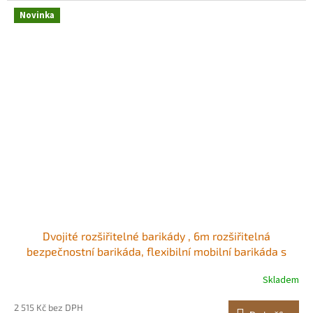
Novinka
Dvojité rozšiřitelné barikády , 6m rozšiřitelná
bezpečnostní barikáda, flexibilní mobilní barikáda s
aretačními kolečky, přenosná skládací bezpečnostní
Skladem
brána, kovový dopravní plot pro terasu, zahradní
schodiště Odolný a stabilní Snadno se
2 515 Kč bez DPH