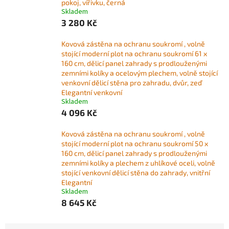
pokoj, vířivku, černá
Skladem
3 280 Kč
Kovová zástěna na ochranu soukromí , volně
stojící moderní plot na ochranu soukromí 61 x
160 cm, dělicí panel zahrady s prodlouženými
zemními kolíky a ocelovým plechem, volně stojící
venkovní dělicí stěna pro zahradu, dvůr, zeď
Elegantní venkovní
Skladem
4 096 Kč
Kovová zástěna na ochranu soukromí , volně
stojící moderní plot na ochranu soukromí 50 x
160 cm, dělicí panel zahrady s prodlouženými
zemními kolíky a plechem z uhlíkové oceli, volně
stojící venkovní dělicí stěna do zahrady, vnitřní
Elegantní
Skladem
8 645 Kč
Ř