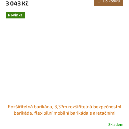
Do košíku
3 043 Kč
Novinka
Rozšiřitelná barikáda, 3,37m rozšiřitelná bezpečnostní
barikáda, flexibilní mobilní barikáda s aretačními
kolečky, přenosná skládací bezpečnostní brána, kovový
Skladem
dopravní plot pro terasu, zahradní schodiště Odolný a