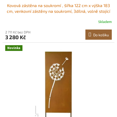
Kovová zástěna na soukromí , šířka 122 cm x výška 183
cm, venkovní zástěny na soukromí, 3dílná, volně stojící
venkovní dělicí stěna se stojanem, dekorativní zahradní
Skladem
ocelový plot na ochranu soukromí pro balkon, terasu,
vnitřní pokoj, vířivku, černá
2 711 Kč bez DPH
Do košíku
3 280 Kč
Novinka