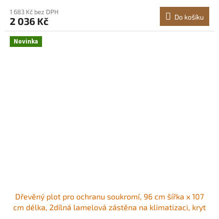
stabilní Snadno
1 683 Kč bez DPH
Do košíku
2 036 Kč
Novinka
Dřevěný plot pro ochranu soukromí, 96 cm šířka x 107
cm délka, 2dílná lamelová zástěna na klimatizaci, kryt
bazénového vybavení s kovovými kolíky, snadná