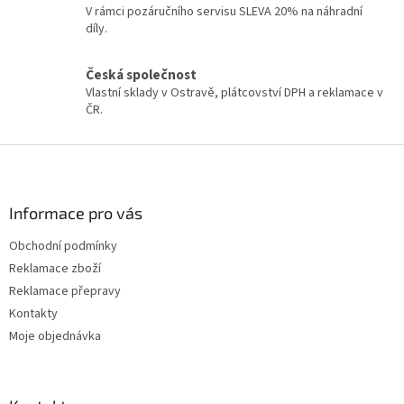
k
V rámci pozáručního servisu SLEVA 20% na náhradní
y
díly.
v
ý
Česká společnost
p
Vlastní sklady v Ostravě, plátcovství DPH a reklamace v
i
ČR.
s
u
Z
á
p
a
Informace pro vás
t
Obchodní podmínky
í
Reklamace zboží
Reklamace přepravy
Kontakty
Moje objednávka