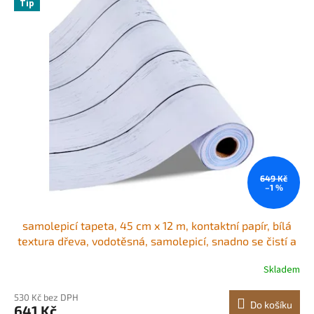
r
Tip
ý
o
p
d
i
u
s
k
p
t
r
ů
o
d
u
k
t
ů
649 Kč
–1 %
samolepicí tapeta, 45 cm x 12 m, kontaktní papír, bílá
textura dřeva, vodotěsná, samolepicí, snadno se čistí a
odlupuje, nástěnná dekorativní vinylová role do ložnice,
Skladem
kuchyně, kanceláře, koupelny, psacího stolu
530 Kč bez DPH
Do košíku
641 Kč