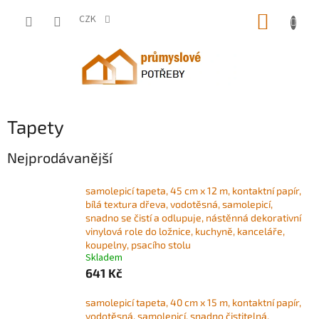
Přejít
NÁKUP
na
CZK
obsah
KOŠÍK
Tapety
Nejprodávanější
samolepicí tapeta, 45 cm x 12 m, kontaktní papír,
bílá textura dřeva, vodotěsná, samolepicí,
snadno se čistí a odlupuje, nástěnná dekorativní
vinylová role do ložnice, kuchyně, kanceláře,
koupelny, psacího stolu
Skladem
641 Kč
samolepicí tapeta, 40 cm x 15 m, kontaktní papír,
vodotěsná, samolepicí, snadno čistitelná,