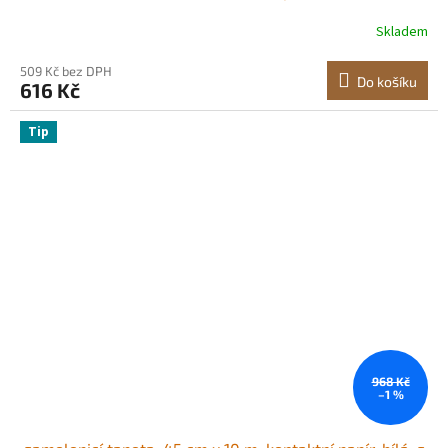
samolepicí, snadno čistitelná, nástěnná dekorativní
Skladem
vinylová role do ložnice, kuchyně, kanceláře, koupelny
509 Kč bez DPH
Do košíku
616 Kč
Tip
968 Kč
–1 %