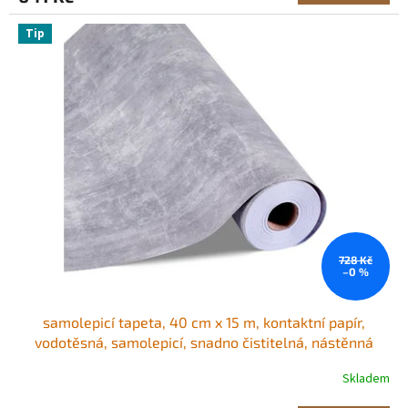
Tip
728 Kč
–0 %
samolepicí tapeta, 40 cm x 15 m, kontaktní papír,
vodotěsná, samolepicí, snadno čistitelná, nástěnná
dekorativní vinylová role do ložnice, kuchyně, kanceláře,
Skladem
koupelny, tmavě šedý industriální styl