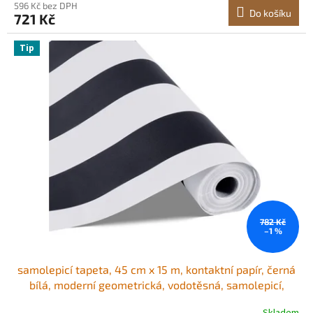
596 Kč bez DPH
Do košíku
721 Kč
Tip
782 Kč
–1 %
samolepicí tapeta, 45 cm x 15 m, kontaktní papír, černá
bílá, moderní geometrická, vodotěsná, samolepicí,
snadno čistitelná, nástěnná dekorativní vinylová role do