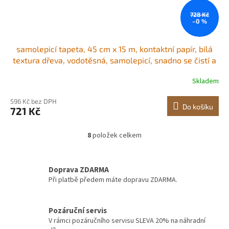
728 Kč
–0 %
samolepicí tapeta, 45 cm x 15 m, kontaktní papír, bílá
textura dřeva, vodotěsná, samolepicí, snadno se čistí a
odlupuje, nástěnná dekorativní vinylová role do ložnice,
Skladem
kuchyně, kanceláře, koupelny, psacího stolu
596 Kč bez DPH
Do košíku
721 Kč
8
položek celkem
O
v
l
á
Doprava ZDARMA
d
Při platbě předem máte dopravu ZDARMA.
a
c
í
Pozáruční servis
p
V rámci pozáručního servisu SLEVA 20% na náhradní
r