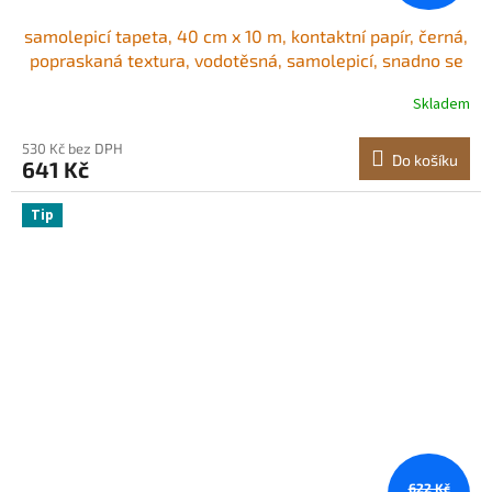
samolepicí tapeta, 40 cm x 10 m, kontaktní papír, černá,
popraskaná textura, vodotěsná, samolepicí, snadno se
čistí a odlupuje, nástěnná dekorativní vinylová role do
Skladem
ložnice, kuchyně, kanceláře, koupelny
530 Kč bez DPH
Do košíku
641 Kč
Tip
622 Kč