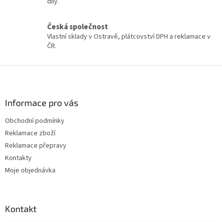
díly.
v
k
y
Česká společnost
v
Vlastní sklady v Ostravě, plátcovství DPH a reklamace v
ý
ČR.
p
i
Z
s
á
u
p
a
Informace pro vás
t
Obchodní podmínky
í
Reklamace zboží
Reklamace přepravy
Kontakty
Moje objednávka
Kontakt