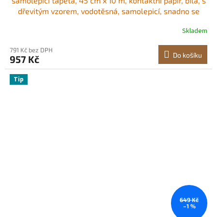
samolepicí tapeta, 45 cm x 10 m, kontaktní papír, bílá, s
dřevitým vzorem, vodotěsná, samolepicí, snadno se
čistí a odlupuje, nástěnná dekorativní vinylová role do
Skladem
ložnice, kuchyně, kanceláře, koupelny, psacího stolu
791 Kč bez DPH
Do košíku
957 Kč
Tip
649 Kč
–1 %