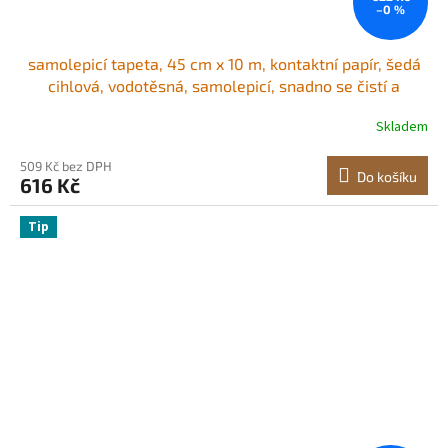
–0 %
samolepicí tapeta, 45 cm x 10 m, kontaktní papír, šedá
cihlová, vodotěsná, samolepicí, snadno se čistí a
odlupuje, nástěnná dekorativní vinylová role do ložnice,
Skladem
kuchyně, kanceláře, koupelny, psacího stolu
509 Kč bez DPH
Do košíku
616 Kč
Tip