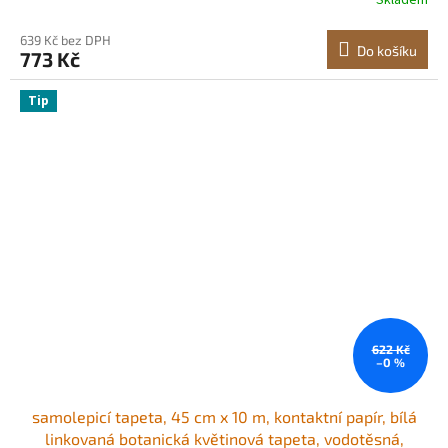
Skladem
ložnice, kuchyně, kanceláře, koupelny
639 Kč bez DPH
Do košíku
773 Kč
Tip
622 Kč
–0 %
samolepicí tapeta, 45 cm x 10 m, kontaktní papír, bílá
linkovaná botanická květinová tapeta, vodotěsná,