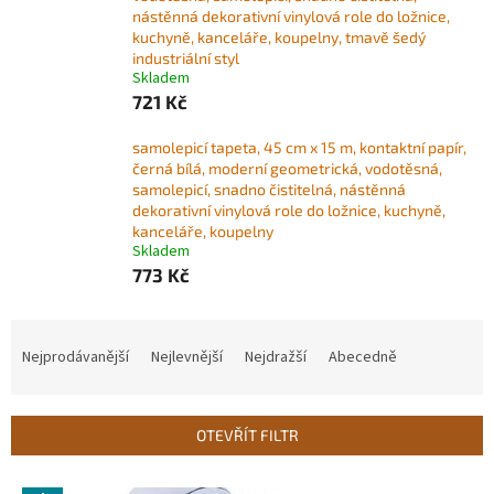
nástěnná dekorativní vinylová role do ložnice,
kuchyně, kanceláře, koupelny, tmavě šedý
industriální styl
Skladem
721 Kč
samolepicí tapeta, 45 cm x 15 m, kontaktní papír,
černá bílá, moderní geometrická, vodotěsná,
samolepicí, snadno čistitelná, nástěnná
dekorativní vinylová role do ložnice, kuchyně,
kanceláře, koupelny
Skladem
773 Kč
Ř
a
Nejprodávanější
Nejlevnější
Nejdražší
Abecedně
z
e
n
OTEVŘÍT FILTR
í
p
V