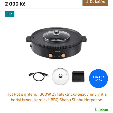
Do košíku
2 090 Kč
Tip
1 873 Kč
–1 %
Hot Pot s grilem, 1800W 2v1 elektrický bezdýmný gril a
horký hrnec, korejské BBQ Shabu Shabu Hotpot se
samostatnou duální regulací teploty, nepřilnavá pánev,
Skladem
pro rodinné stolování 2-8 osob