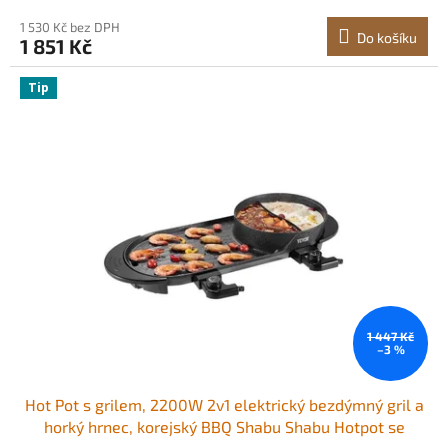
1 530 Kč bez DPH
Do košíku
1 851 Kč
Tip
1 447 Kč
–3 %
Hot Pot s grilem, 2200W 2v1 elektrický bezdýmný gril a
horký hrnec, korejský BBQ Shabu Shabu Hotpot se