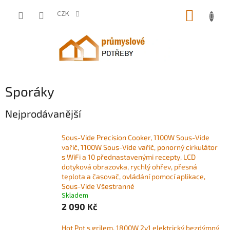
Přejít
NÁKUP
na
CZK
obsah
KOŠÍK
Sporáky
Nejprodávanější
Sous-Vide Precision Cooker, 1100W Sous-Vide
vařič, 1100W Sous-Vide vařič, ponorný cirkulátor
s WiFi a 10 přednastavenými recepty, LCD
dotyková obrazovka, rychlý ohřev, přesná
teplota a časovač, ovládání pomocí aplikace,
Sous-Vide Všestranné
Skladem
2 090 Kč
Hot Pot s grilem, 1800W 2v1 elektrický bezdýmný