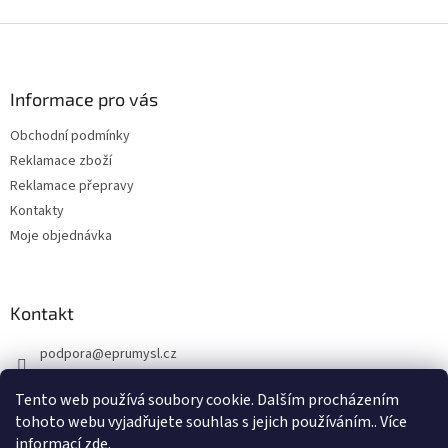
p
i
Z
s
á
u
p
a
Informace pro vás
t
Obchodní podmínky
í
Reklamace zboží
Reklamace přepravy
Kontakty
Moje objednávka
Kontakt
podpora
@
eprumysl.cz
774 889 427
Tento web používá soubory cookie. Dalším procházením
tohoto webu vyjadřujete souhlas s jejich používáním.. Více
informací
zde
.