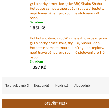
gril a horký hrnec, korejské BBQ Shabu Shabu
Hotpot se samostatnou duální regulací teploty,
nepřilnavá pánev, pro rodinné stolování 2-8
osob
Skladem
1 851 Kč
Hot Pot s grilem, 2200W 2v1 elektrický bezdýmný
gril a horký hrnec, korejský BBQ Shabu Shabu
Hotpot se samostatnou duální regulací teploty,
nepřilnavá pánev, pro rodinné stolování pro 1-6
osob
Skladem
1 397 Kč
Ř
a
Nejprodávanější
Nejlevnější
Nejdražší
Abecedně
z
e
n
OTEVŘÍT FILTR
í