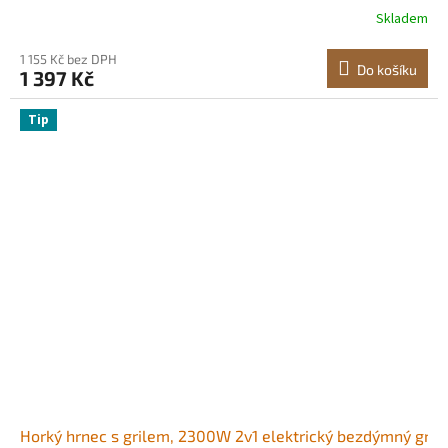
samostatnou duální regulací teploty, nepřilnavá pánev,
Skladem
pro rodinné stolování pro 1-6 osob
1 155 Kč bez DPH
Do košíku
1 397 Kč
Tip
Horký hrnec s grilem, 2300W 2v1 elektrický bezdýmný gril 