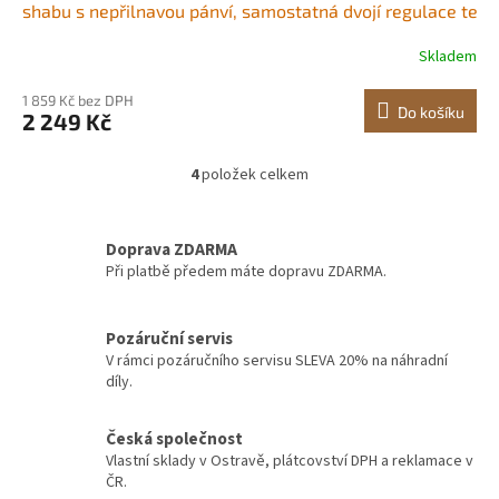
shabu s nepřilnavou pánví, samostatná dvojí regulace teplot
6 osob
Skladem
1 859 Kč bez DPH
Do košíku
2 249 Kč
4
položek celkem
O
v
l
á
Doprava ZDARMA
d
Při platbě předem máte dopravu ZDARMA.
a
c
í
Pozáruční servis
p
V rámci pozáručního servisu SLEVA 20% na náhradní
r
díly.
v
k
y
Česká společnost
v
Vlastní sklady v Ostravě, plátcovství DPH a reklamace v
ý
ČR.