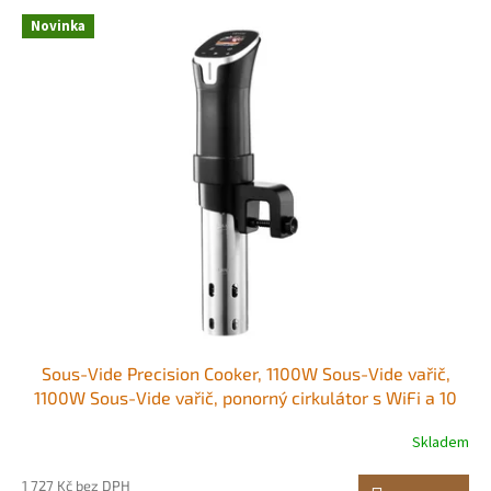
p
V
r
Novinka
ý
o
p
d
i
u
s
k
p
t
r
ů
o
d
u
k
t
ů
Sous-Vide Precision Cooker, 1100W Sous-Vide vařič,
1100W Sous-Vide vařič, ponorný cirkulátor s WiFi a 10
přednastavenými recepty, LCD dotyková obrazovka,
Skladem
rychlý ohřev, přesná teplota a časovač, ovládání pomocí
aplikace, Sous-Vide Všestranné
1 727 Kč bez DPH