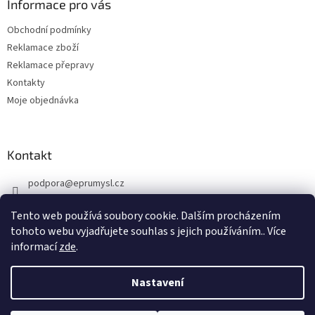
a
Informace pro vás
t
Obchodní podmínky
í
Reklamace zboží
Reklamace přepravy
Kontakty
Moje objednávka
Kontakt
podpora
@
eprumysl.cz
774 889 427
Tento web používá soubory cookie. Dalším procházením
tohoto webu vyjadřujete souhlas s jejich používáním.. Více
informací
zde
.
Nastavení
Vytvořil Shoptet