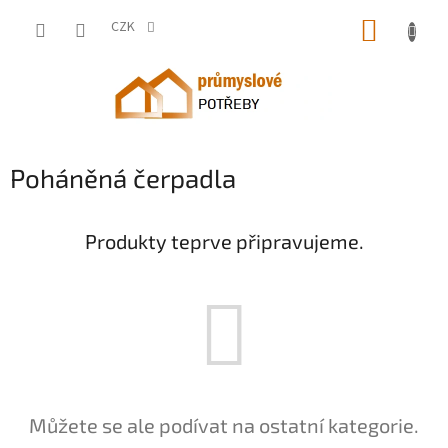
Přejít
NÁKUP
na
CZK
obsah
KOŠÍK
Poháněná čerpadla
Produkty teprve připravujeme.
Můžete se ale podívat na ostatní kategorie.