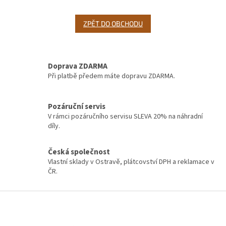
ZPĚT DO OBCHODU
Doprava ZDARMA
Při platbě předem máte dopravu ZDARMA.
Pozáruční servis
V rámci pozáručního servisu SLEVA 20% na náhradní
díly.
Česká společnost
Vlastní sklady v Ostravě, plátcovství DPH a reklamace v
ČR.
Z
á
p