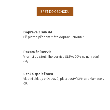
ZPĚT DO OBCHODU
Doprava ZDARMA
Při platbě předem máte dopravu ZDARMA.
Pozáruční servis
V rámci pozáručního servisu SLEVA 20% na náhradní
díly.
Česká společnost
Vlastní sklady v Ostravě, plátcovství DPH a reklamace v
ČR.
Z
á
p