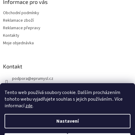
a
Informace pro vás
t
Obchodní podmínky
í
Reklamace zboží
Reklamace přepravy
Kontakty
Moje objednávka
Kontakt
podpora
@
eprumysl.cz
774 889 427
Tento web používá soubory cookie. Dalším procházením
tohoto webu vyjadřujete souhlas s jejich používáním.. Více
informací
zde
.
Nastavení
Vytvořil Shoptet