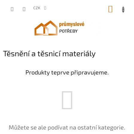
Přejít
NÁKUP
na
CZK
obsah
KOŠÍK
Těsnění a těsnicí materiály
Produkty teprve připravujeme.
Můžete se ale podívat na ostatní kategorie.