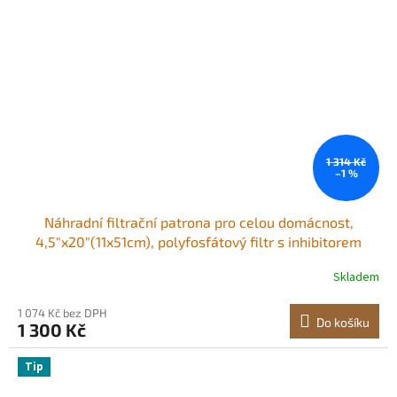
1 314 Kč
–1 %
Náhradní filtrační patrona pro celou domácnost,
4,5"x20"(11x51cm), polyfosfátový filtr s inhibitorem
vodního kamene pro celou domácnost, snižuje chlór,
Skladem
chuť, zápach, zabraňuje korozi
1 074 Kč bez DPH
Do košíku
1 300 Kč
Tip