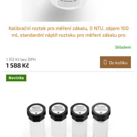
t
ů
Kalibrační roztok pro měření zákalu, 0 NTU, objem 100
ml, standardní náplň roztoku pro měření zákalu pro
turbidimetr, nulový drift pro stabilní koncentraci,
Skladem
připraveno k použití, pro bílé i červené světlo Kalibrační
roztok 0 NTU Spolehlivá
1 312 Kč bez DPH
Do košíku
1 588 Kč
Novinka