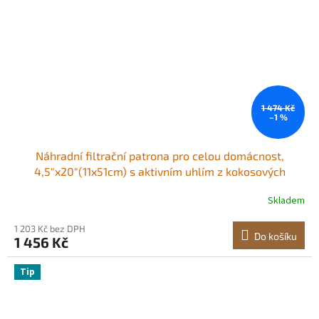
1 474 Kč
–1 %
Náhradní filtrační patrona pro celou domácnost,
4,5"x20"(11x51cm) s aktivním uhlím z kokosových
skořápek a KDF filtrem pro celou domácnost, snižuje
Skladem
těžké kovy, chlór, chuť a zápach
1 203 Kč bez DPH
Do košíku
1 456 Kč
Tip