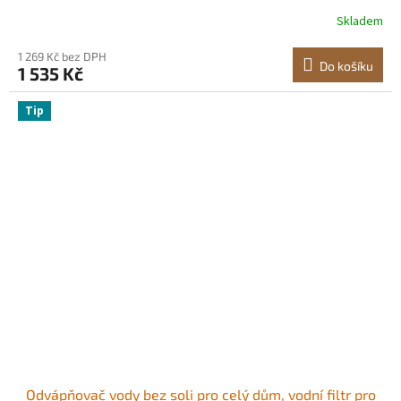
měsíců, snižuje olovo, chlór a rez, kompatibilní s filtrem
Skladem
vody pod dřez SS-002
1 269 Kč bez DPH
Do košíku
1 535 Kč
Tip
Odvápňovač vody bez soli pro celý dům, vodní filtr pro