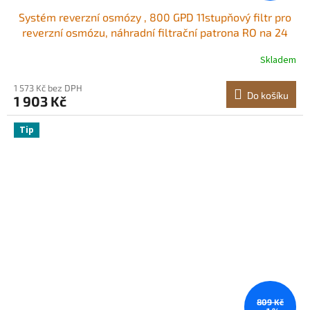
Systém reverzní osmózy , 800 GPD 11stupňový filtr pro
reverzní osmózu, náhradní filtrační patrona RO na 24
měsíců, snižuje obsah olova a chloru, kompatibilní s
Skladem
filtrem vody pod dřez SS-006
1 573 Kč bez DPH
Do košíku
1 903 Kč
Tip
809 Kč