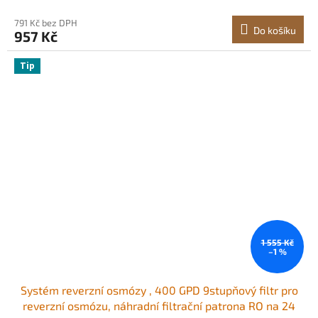
791 Kč bez DPH
Do košíku
957 Kč
Tip
1 555 Kč
–1 %
Systém reverzní osmózy , 400 GPD 9stupňový filtr pro
reverzní osmózu, náhradní filtrační patrona RO na 24