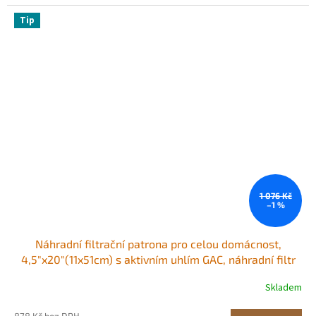
Tip
1 076 Kč
–1 %
Náhradní filtrační patrona pro celou domácnost,
4,5"x20"(11x51cm) s aktivním uhlím GAC, náhradní filtr
pro celodomácí systém filtrace vody, snižuje chlór,
Skladem
chemikálie, chuť a zápach
878 Kč bez DPH