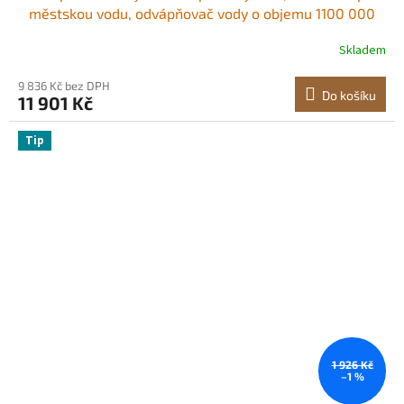
městskou vodu, odvápňovač vody o objemu 1100 000
galonů pro všechny druhy vodovodních potrubí, 1" BSPT
Skladem
a 3/4" BSPT, pro rodiny 5-8 osob
9 836 Kč bez DPH
Do košíku
11 901 Kč
Tip
1 926 Kč
–1 %