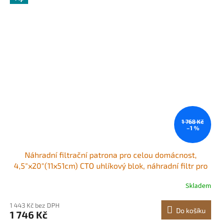
1 768 Kč
–1 %
Náhradní filtrační patrona pro celou domácnost,
4,5"x20"(11x51cm) CTO uhlíkový blok, náhradní filtr pro
celodomový systém filtrace vody, snižuje chlór,
Skladem
nepříjemnou chuť a zápach, balení po 2 kusech
1 443 Kč bez DPH
Do košíku
1 746 Kč