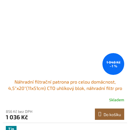
1 048 Kč
–1 %
Náhradní filtrační patrona pro celou domácnost,
4,5"x20"(11x51cm) CTO uhlíkový blok, náhradní filtr pro
3stupňový systém filtrace vody pro celou domácnost,
Skladem
snižuje chlór, nepříjemnou chuť a zápach
856 Kč bez DPH
Do košíku
1 036 Kč
Tip