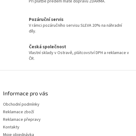
í
Při platbě předem máte dopravu ZDARMA.
í
p
r
v
Pozáruční servis
k
V rámci pozáručního servisu SLEVA 20% na náhradní
y
díly.
v
ý
Česká společnost
p
Vlastní sklady v Ostravě, plátcovství DPH a reklamace v
i
ČR.
s
u
Z
á
p
a
Informace pro vás
t
Obchodní podmínky
í
Reklamace zboží
Reklamace přepravy
Kontakty
Moje objednávka