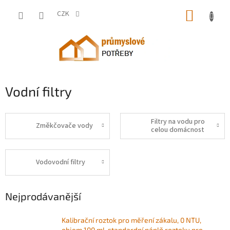
Přejít
NÁKUP
na
CZK
obsah
KOŠÍK
Vodní filtry
Filtry na vodu pro
Změkčovače vody
celou domácnost
Vodovodní filtry
Nejprodávanější
Kalibrační roztok pro měření zákalu, 0 NTU,
objem 100 ml, standardní náplň roztoku pro