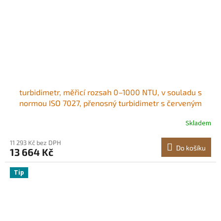
turbidimetr, měřicí rozsah 0–1000 NTU, v souladu s
normou ISO 7027, přenosný turbidimetr s červeným
světlem, rychlé odečítání, s kalibračními roztoky,
Skladem
lahvičkami na vzorky a přepravním pouzdrem, pro
použití v terénu i ve výrobních závodech
11 293 Kč bez DPH
Do košíku
13 664 Kč
Tip