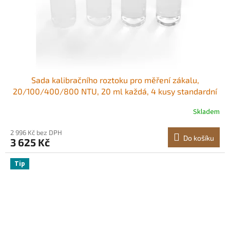
Sada kalibračního roztoku pro měření zákalu,
20/100/400/800 NTU, 20 ml každá, 4 kusy standardní
náplně roztoku zákalu pro turbidimetr TN1000,
Skladem
nárazuvzdorná ochranná vložka, utěsněná lahev Sada 4
kusů Přesnost při nízkých hodnotách NTU<br/
2 996 Kč bez DPH
Do košíku
3 625 Kč
Tip