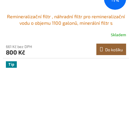
–1 %
Remineralizační filtr , náhradní filtr pro remineralizační
vodu o objemu 1100 galonů, minerální filtr s
rychlospojkou 1/4", obnovuje esenciální minerály pro
Skladem
čističku vody, filtrační systém pod dřez
661 Kč bez DPH
Do košíku
800 Kč
Tip