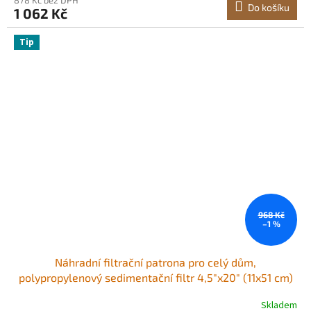
Do košíku
1 062 Kč
Tip
968 Kč
–1 %
Náhradní filtrační patrona pro celý dům,
polypropylenový sedimentační filtr 4,5"x20" (11x51 cm)
pro 3stupňový systém filtrace vody pro celý dům,
Skladem
snižuje písek, rez, chlór, chuť a zápach