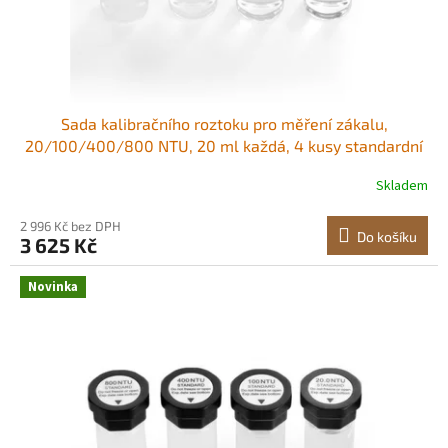
Sada kalibračního roztoku pro měření zákalu,
20/100/400/800 NTU, 20 ml každá, 4 kusy standardní
náplně roztoku zákalu pro turbidimetr TN2000,
Skladem
nárazuvzdorná ochranná vložka, utěsněná lahev Sada 4
kusů Přesnost při nízkých hodnotách NTU<br/
2 996 Kč bez DPH
Do košíku
3 625 Kč
Novinka