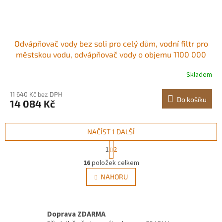
Odvápňovač vody bez soli pro celý dům, vodní filtr pro
městskou vodu, odvápňovač vody o objemu 1100 000
galonů pro všechny druhy vodovodních potrubí, 1" BSPT
Skladem
a 3/4" BSPT, pro rodiny 5-8 osob
11 640 Kč bez DPH
Do košíku
14 084 Kč
NAČÍST 1 DALŠÍ
S
1
2
t
O
r
16
položek celkem
v
á
l
NAHORU
n
á
k
d
o
v
a
á
Doprava ZDARMA
c
n