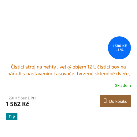
1 580 Kč
–1 %
Čisticí stroj na nehty , velký objem 12 l, čisticí box na
nářadí s nastavením časovače, tvrzené skleněné dveře,
vlnová délka 185 nm, pro laboratoře, domácnost,
Skladem
nehtová studia, kadeřnictví, kosmetické salony
1 291 Kč bez DPH
Do košíku
1 562 Kč
Tip