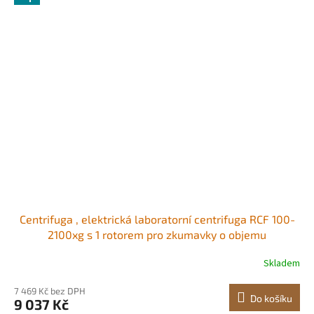
Centrifuga , elektrická laboratorní centrifuga RCF 100-
2100xg s 1 rotorem pro zkumavky o objemu
2/5/10/15/50 ml, nízká rychlost 500-4000 ot./min s
Skladem
časovačem, široce používaná v různých experimentech
7 469 Kč bez DPH
Do košíku
9 037 Kč