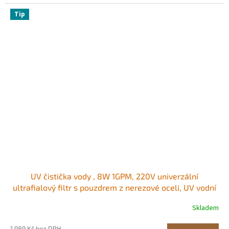
Tip
UV čistička vody , 8W 1GPM, 220V univerzální
ultrafialový filtr s pouzdrem z nerezové oceli, UV vodní
filtr pro celý dům s křemenným pouzdrem vhodný pro
Skladem
sprchování/pití/čištění
1 989 Kč bez DPH