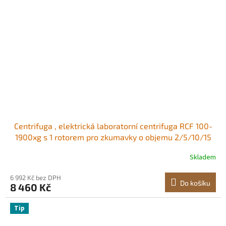
Centrifuga , elektrická laboratorní centrifuga RCF 100-
1900xg s 1 rotorem pro zkumavky o objemu 2/5/10/15
ml, nízká rychlost 500-4000 ot./min s časovačem,
Skladem
široce používaná v různých experimentech
6 992 Kč bez DPH
Do košíku
8 460 Kč
Tip