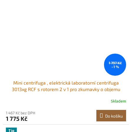
1 797 Kč
–1 %
Mini centrifuga , elektrická laboratorní centrifuga
3013xg RCF s rotorem 2 v 1 pro zkumavky o objemu
0,2/1,5/2 ml, pevná rychlost 7000 ot./min, nízká
Skladem
hlučnost, široce používaná v různých experimentech
1 467 Kč bez DPH
Do košíku
1 775 Kč
Tip