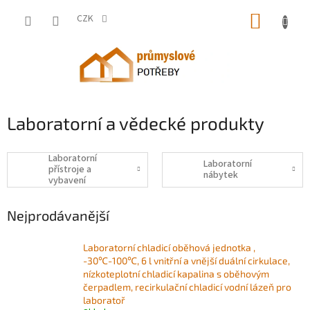
Přejít
NÁKUP
na
CZK
obsah
KOŠÍK
Laboratorní a vědecké produkty
Laboratorní
Laboratorní
přístroje a
nábytek
vybavení
Nejprodávanější
Laboratorní chladicí oběhová jednotka ,
-30℃-100℃, 6 l vnitřní a vnější duální cirkulace,
nízkoteplotní chladicí kapalina s oběhovým
čerpadlem, recirkulační chladicí vodní lázeň pro
laboratoř