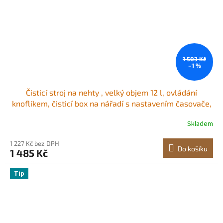
1 503 Kč
–1 %
Čisticí stroj na nehty , velký objem 12 l, ovládání
knoflíkem, čisticí box na nářadí s nastavením časovače,
tvrzené skleněné dveře, vlnová délka 185 nm, pro
Skladem
laboratoře, domácnost, nehtové salony, kosmetické
salony
1 227 Kč bez DPH
Do košíku
1 485 Kč
Tip