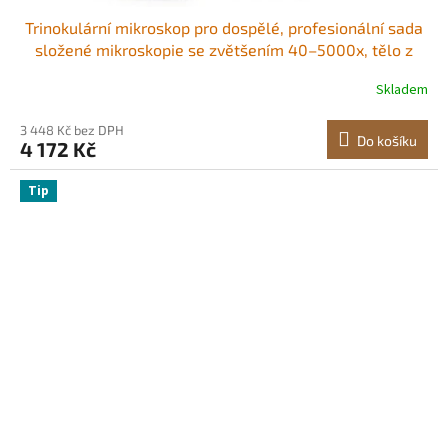
Trinokulární mikroskop pro dospělé, profesionální sada
složené mikroskopie se zvětšením 40–5000x, tělo z
hliníkové slitiny, včetně LED světla a držáku na telefon,
Skladem
pro laboratoř, školu, domácnost a vzdělávání
3 448 Kč bez DPH
Do košíku
4 172 Kč
Tip