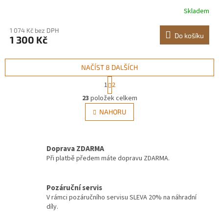
filtr pro celý dům s křemenným pouzdrem vhodný pro
Skladem
sprchování/pití/čištění
1 074 Kč bez DPH
Do košíku
1 300 Kč
NAČÍST 8 DALŠÍCH
S
1
2
t
O
r
23
položek celkem
v
á
l
NAHORU
n
á
k
d
o
v
a
á
Doprava ZDARMA
c
n
í
Při platbě předem máte dopravu ZDARMA.
í
p
r
v
Pozáruční servis
k
V rámci pozáručního servisu SLEVA 20% na náhradní
y
díly.
v