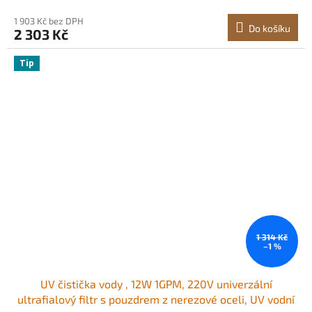
1 903 Kč bez DPH
Do košíku
2 303 Kč
Tip
1 314 Kč
–1 %
UV čistička vody , 12W 1GPM, 220V univerzální
ultrafialový filtr s pouzdrem z nerezové oceli, UV vodní