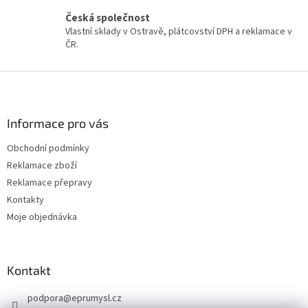
ý
Česká společnost
p
Vlastní sklady v Ostravě, plátcovství DPH a reklamace v
i
ČR.
s
u
Z
á
p
a
Informace pro vás
t
Obchodní podmínky
í
Reklamace zboží
Reklamace přepravy
Kontakty
Moje objednávka
Kontakt
podpora
@
eprumysl.cz