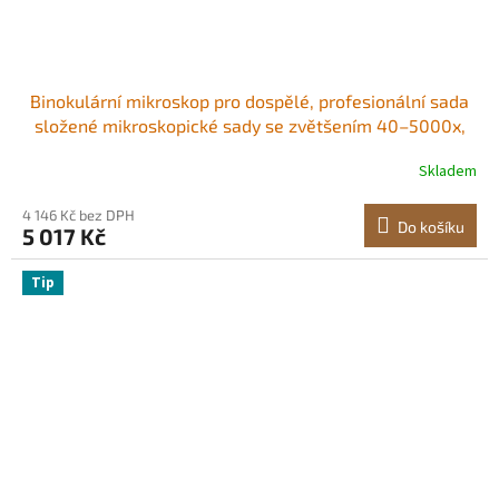
Binokulární mikroskop pro dospělé, profesionální sada
složené mikroskopické sady se zvětšením 40–5000x,
dvojitým zorným polem a dvěma sadami okulárů, tělo z
Skladem
hliníkové slitiny, včetně LED světla a držáku na telefon.
4 146 Kč bez DPH
Do košíku
5 017 Kč
Tip