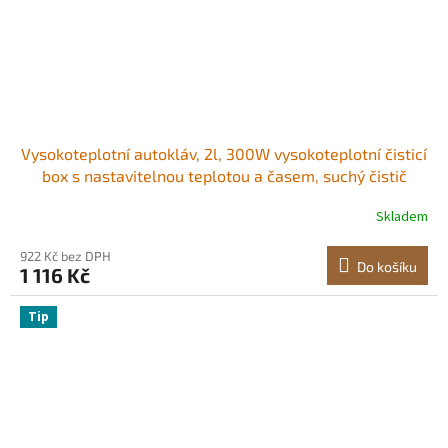
Vysokoteplotní autokláv, 2l, 300W vysokoteplotní čisticí
box s nastavitelnou teplotou a časem, suchý čistič
nehtových nástrojů pro laboratoře, domácnost, nehtové
Skladem
a kosmetické salony
922 Kč bez DPH
Do košíku
1 116 Kč
Tip