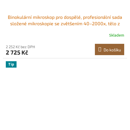
Binokulární mikroskop pro dospělé, profesionální sada
složené mikroskopie se zvětšením 40–2000x, tělo z
hliníkové slitiny, včetně LED světla a držáku na telefon,
Skladem
pro laboratoř, školu, domácnost a vzdělávání
2 252 Kč bez DPH
Do košíku
2 725 Kč
Tip