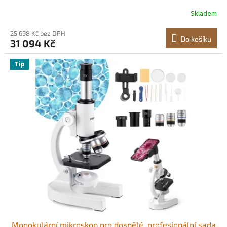
kapalina s oběhovým čerpadlem, recirkulační chladicí
Skladem
vodní lázeň pro laboratoř
25 698 Kč bez DPH
Do košíku
31 094 Kč
Tip
Monokulární mikroskop pro dospělé, profesionální sada