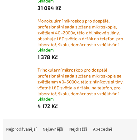
Skladem
31 094 Kč
Monokulární mikroskop pro dospělé,
profesionální sada složené mikroskopie,
zvětšení 40–2000x, tělo z hliníkové slitiny,
obsahuje LED světlo a držák na telefon, pro
laboratoř, školu, domácnost a vzdělávání
Skladem
1 378 Kč
Trinokulární mikroskop pro dospělé,
profesionální sada složené mikroskopie se
zvětšením 40–5000x, tělo z hliníkové slitiny,
včetně LED světla a držáku na telefon, pro
laboratoř, školu, domácnost a vzdělávání
Skladem
4 172 Kč
Ř
a
Nejprodávanější
Nejlevnější
Nejdražší
Abecedně
z