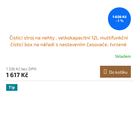
1 636 Kč
–1 %
Čisticí stroj na nehty , velkokapacitní 12l, multifunkční
čisticí box na nářadí s nastavením časovače, tvrzené
skleněné dveře, vlnová délka 185 nm, pro laboratoře,
Skladem
domácnost, nehtové salony, kosmetické salony
1 336 Kč bez DPH
Do košíku
1 617 Kč
Tip