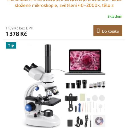
složené mikroskopie, zvětšení 40–2000x, tělo z
hliníkové slitiny, obsahuje LED světlo a držák na telefon,
Skladem
pro laboratoř, školu, domácnost a vzdělávání
1 139 Kč bez DPH
Do košíku
1 378 Kč
Tip