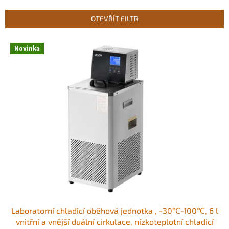
e
n
OTEVŘÍT FILTR
í
p
V
r
Novinka
ý
o
p
d
i
u
s
k
p
t
r
ů
o
d
u
k
t
ů
Laboratorní chladicí oběhová jednotka , -30℃-100℃, 6 l
vnitřní a vnější duální cirkulace, nízkoteplotní chladicí