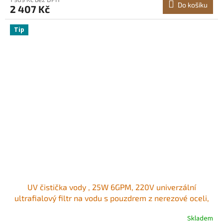
Do košíku
2 407 Kč
Tip
UV čistička vody , 25W 6GPM, 220V univerzální
ultrafialový filtr na vodu s pouzdrem z nerezové oceli,
UV vodní filtr pro celý dům s křemenným pouzdrem
Skladem
vhodný pro sprchování/pití/čištění