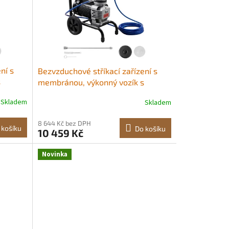
ní s
Bezvzduchové stříkací zařízení s
s
membránou, výkonný vozík s
k 2200
výkonem 1800 W, vysoký tlak 3300
Skladem
Skladem
cí
psi, s prodlužovací tyčí, čisticí
ní v
jehlou a kartáčem, pro stříkání v
8 644 Kč bez DPH
osti
interiéru i exteriéru domácnosti
 košíku
Do košíku
10 459 Kč
eno pro
Profesionální stříkání Vyrobeno pro
dlouhou
Novinka