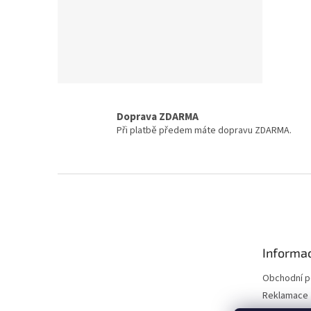
Doprava ZDARMA
Při platbě předem máte dopravu ZDARMA.
Z
á
p
a
t
Informac
í
Obchodní 
Reklamace 