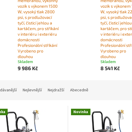
membránou, výkonný
membránou, výk
vozík s výkonem 1500
vozík s výkonem 
W, vysoký tlak 2800
W, vysoký tlak 2
psi, s prodlužovací
psi, s prodlužova
tyčí, čisticí jehlou a
tyčí, čisticí jehlou
kartáčem, pro stříkání
kartáčem, pro st
v interiéru i exteriéru
v interiéru i exte
domácnosti
domácnosti
Profesionální stříkání
Profesionální stř
Vyrobeno pro
Vyrobeno pro
dlouhou
dlouhou
Skladem
Skladem
9 986 Kč
8 541 Kč
dávanější
Nejlevnější
Nejdražší
Abecedně
nka
Novinka