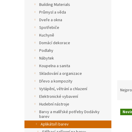
n
Building Materials
e
Průmysl a věda
l
Dveře a okna
Spotřebiče
Kuchyně
Domácí dekorace
Podlahy
Nábytek
Koupelna a sanita
Skladování a organizace
Dřevo a kompozity
Ř
Vytápění, větrání a chlazení
a
Nejpro
z
Elektronické vybavení
e
Hudební nástroje
V
n
Barvy a malířské potřeby Dodávky
Novi
ý
í
barev
p
p
Aplikátoři barev
i
r