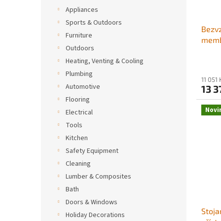
Appliances
Sports & Outdoors
Bezvz
Furniture
membr
Outdoors
výko
Heating, Venting & Cooling
psi, s
jehlo
Plumbing
11 051
inter
Automotive
13 3
Profe
Flooring
dlou
Novi
Electrical
Tools
Kitchen
Safety Equipment
Cleaning
Lumber & Composites
Bath
Doors & Windows
Stoja
Holiday Decorations