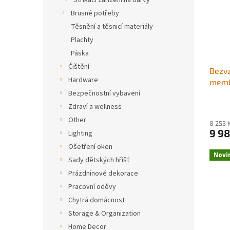
Stříkací zařízení na barvy
s
o
Brusné potřeby
p
d
r
Těsnění a těsnicí materiály
u
o
k
Plachty
d
t
Páska
u
ů
Čištění
Bezvz
k
Hardware
membr
t
výkon
Bezpečnostní vybavení
ů
psi, s
Zdraví a wellness
jehlo
Other
8 253 
inter
9 98
Lighting
Profe
Ošetření oken
dlou
Novi
Sady dětských hřišť
Prázdninové dekorace
Pracovní oděvy
Chytrá domácnost
Storage & Organization
Home Decor