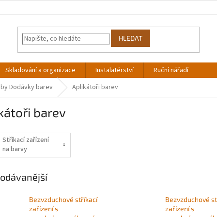
HLEDAT
Skladování a organizace
Instalatérství
Ruční nářadí
řeby Dodávky barev
Aplikátoři barev
kátoři barev
Stříkací zařízení
na barvy
odávanější
Bezvzduchové stříkací
Bezvzduchové st
zařízení s
zařízení s