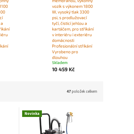
onný
membránou, výkonný
1100
vozík s výkonem 1800
200
W, vysoký tlak 3300
cí
psi, s prodlužovací
 a
tyčí, čisticí jehlou a
říkání
kartáčem, pro stříkání
riéru
v interiéru i exteriéru
domácnosti
íkání
Profesionální stříkání
Vyrobeno pro
dlouhou
Skladem
10 459 Kč
47
položek celkem
Novinka