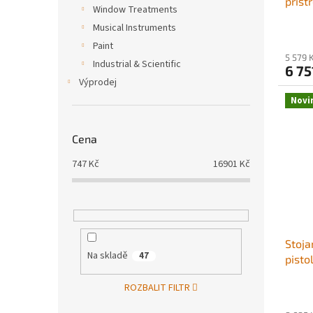
příst
Window Treatments
bezvz
Musical Instruments
PSI s
Paint
hadic
5 579 
elekt
Industrial & Scientific
6 75
inter
Výprodej
držák
Novi
Cena
747
Kč
16901
Kč
Stoja
Na skladě
47
pisto
bezvz
ROZBALIT FILTR
PSI s
hadic