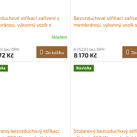
duchové stříkací zařízení s
Bezvzduchové stříkací zaříze
ánou, výkonný vozík s
membránou, výkonný vozík 
nem 2000 W, vysoký tlak 3300
výkonem 900 W, vysoký tla
Skladem
 prodlužovací tyčí, čisticí
psi, s prodlužovací tyčí, čisti
u a kartáčem, pro stříkání v
jehlou a kartáčem, pro stříká
 Kč bez DPH
6 752 Kč bez DPH
iéru i exteriéru domácnosti
interiéru i exteriéru domácn
Do košíku
Do
72 Kč
8 170 Kč
sionální stříkání Vyrobeno pro
Profesionální stříkání Vyrob
hou
dlouhou
nka
Novinka
nový bezvzduchový stříkací
Stojanový bezvzduchový stří