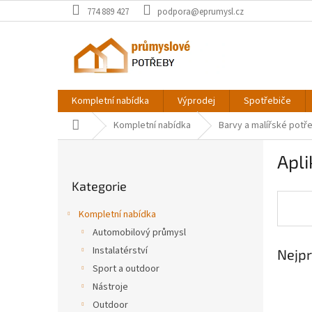
Přejít
774 889 427
podpora@eprumysl.cz
na
obsah
Kompletní nabídka
Výprodej
Spotřebiče
Domů
Kompletní nabídka
Barvy a malířské pot
P
Apli
o
Přeskočit
s
Kategorie
kategorie
t
r
Kompletní nabídka
a
Automobilový průmysl
n
Instalatérství
Nejpr
n
í
Sport a outdoor
p
Nástroje
a
Outdoor