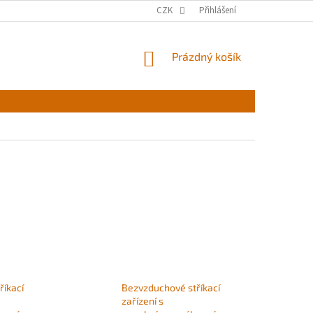
CZK
Přihlášení
NÁKUPNÍ
Prázdný košík
KOŠÍK
říkací
Bezvzduchové stříkací
zařízení s