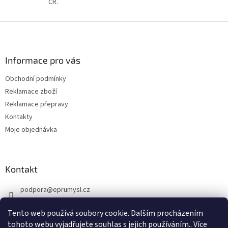
ý
ČR.
p
i
Z
s
á
u
p
a
Informace pro vás
t
Obchodní podmínky
í
Reklamace zboží
Reklamace přepravy
Kontakty
Moje objednávka
Kontakt
podpora
@
eprumysl.cz
774 889 427
Tento web používá soubory cookie. Dalším procházením
tohoto webu vyjadřujete souhlas s jejich používáním.. Více