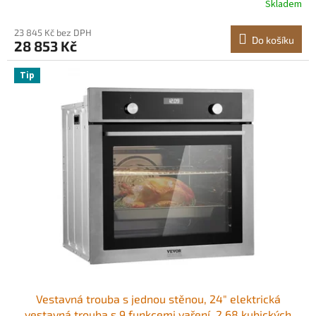
Skladem
za 5 minut, elektrická trouba 3550 W s roštem a
plechem, kuchyňská linka
23 845 Kč bez DPH
Do košíku
28 853 Kč
Tip
Vestavná trouba s jednou stěnou, 24" elektrická
vestavná trouba s 9 funkcemi vaření, 2,68 kubických