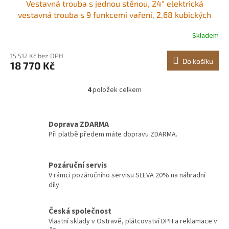
Vestavná trouba s jednou stěnou, 24" elektrická
vestavná trouba s 9 funkcemi vaření, 2,68 kubických
stop elektrické nástěnné trouby, rychlý ohřev na 200 °C
Skladem
za 5 minut, elektrická trouba 3550 W s roštem a
plechem, kuchyňská linka
15 512 Kč bez DPH
Do košíku
18 770 Kč
4
položek celkem
O
v
l
á
Doprava ZDARMA
d
Při platbě předem máte dopravu ZDARMA.
a
c
í
Pozáruční servis
p
V rámci pozáručního servisu SLEVA 20% na náhradní
r
díly.
v
k
y
Česká společnost
v
Vlastní sklady v Ostravě, plátcovství DPH a reklamace v