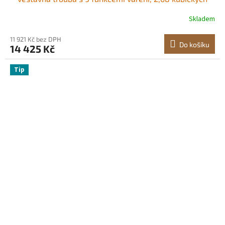
stop elektrické nástěnné trouby, rychlý ohřev na 200 °C
Skladem
za 5 minut, elektrická trouba 3550 W s roštem a
plechem, kuchyňská linka
11 921 Kč bez DPH
Do košíku
14 425 Kč
Tip