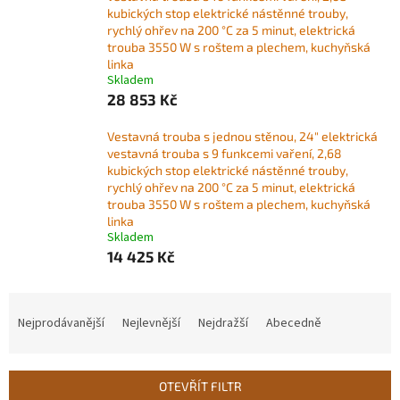
kubických stop elektrické nástěnné trouby,
rychlý ohřev na 200 °C za 5 minut, elektrická
trouba 3550 W s roštem a plechem, kuchyňská
linka
Skladem
28 853 Kč
Vestavná trouba s jednou stěnou, 24" elektrická
vestavná trouba s 9 funkcemi vaření, 2,68
kubických stop elektrické nástěnné trouby,
rychlý ohřev na 200 °C za 5 minut, elektrická
trouba 3550 W s roštem a plechem, kuchyňská
linka
Skladem
14 425 Kč
Ř
a
Nejprodávanější
Nejlevnější
Nejdražší
Abecedně
z
e
n
OTEVŘÍT FILTR