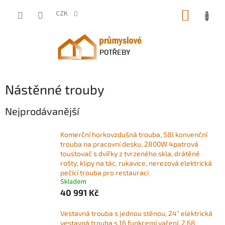
Přejít
NÁKUP
na
CZK
obsah
KOŠÍK
Nástěnné trouby
Nejprodávanější
Komerční horkovzdušná trouba, 58l konvenční
trouba na pracovní desku, 2800W 4patrová
toustovač s dvířky z tvrzeného skla, drátěné
rošty, klipy na tác, rukavice, nerezová elektrická
pečící trouba pro restauraci
Skladem
40 991 Kč
Vestavná trouba s jednou stěnou, 24" elektrická
vestavná trouba s 16 funkcemi vaření, 2,68