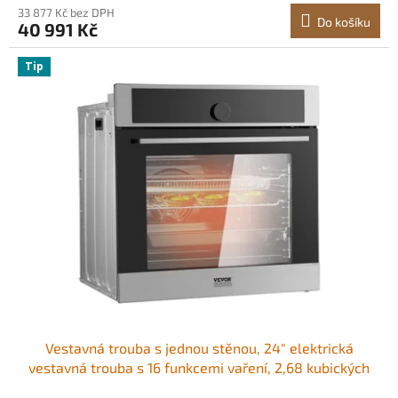
33 877 Kč bez DPH
Do košíku
40 991 Kč
Tip
Vestavná trouba s jednou stěnou, 24" elektrická
vestavná trouba s 16 funkcemi vaření, 2,68 kubických
stop elektrické nástěnné trouby, rychlý ohřev na 200 °C