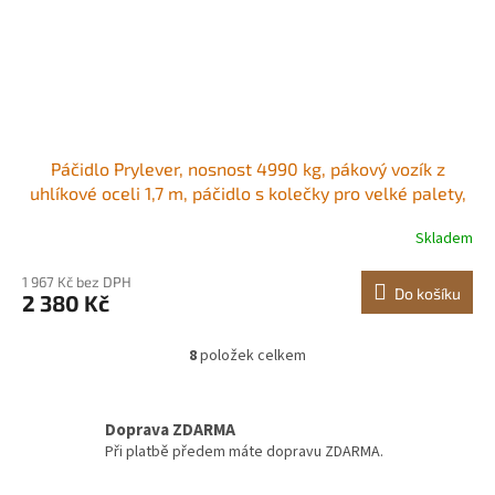
Páčidlo Prylever, nosnost 4990 kg, pákový vozík z
uhlíkové oceli 1,7 m, páčidlo s kolečky pro velké palety,
těžké předměty, betonové bloky, manipulaci s těžkými
Skladem
zařízeními Kladkové páčidlo Vyrobeno pro práci, posun
za posunem Stabilní
1 967 Kč bez DPH
Do košíku
2 380 Kč
8
položek celkem
O
v
l
á
Doprava ZDARMA
d
Při platbě předem máte dopravu ZDARMA.
a
c