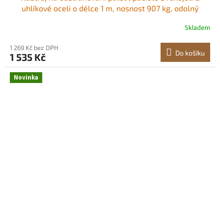
uhlíkové oceli o délce 1 m, nosnost 907 kg, odolný
nástroj na odstraňování terasových prken, lámací tyč
Skladem
pro podlahy, rámy, střechy, obložení, sádrokarton
Odstraňovač palet s výklopnou hlavou<br
1 269 Kč bez DPH
Do košíku
1 535 Kč
Novinka