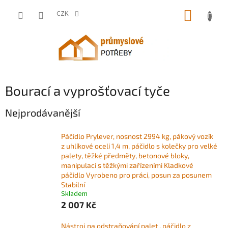
Přejít
NÁKUP
na
CZK
obsah
KOŠÍK
Bourací a vyprošťovací tyče
Nejprodávanější
Páčidlo Prylever, nosnost 2994 kg, pákový vozík
z uhlíkové oceli 1,4 m, páčidlo s kolečky pro velké
palety, těžké předměty, betonové bloky,
manipulaci s těžkými zařízeními Kladkové
páčidlo Vyrobeno pro práci, posun za posunem
Stabilní
Skladem
2 007 Kč
Nástroj na odstraňování palet , páčidlo z