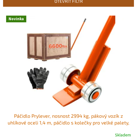
OTEVŘÍT FILTR
í
p
V
r
Novinka
ý
o
p
d
i
u
s
k
p
t
r
ů
o
d
u
k
t
ů
Páčidlo Prylever, nosnost 2994 kg, pákový vozík z
uhlíkové oceli 1,4 m, páčidlo s kolečky pro velké palety,
těžké předměty, betonové bloky, manipulaci s těžkými
Skladem
zařízeními Kladkové páčidlo Vyrobeno pro práci, posun