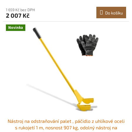
za posunem Stabilní
1 659 Kč bez DPH
Do košíku
2 007 Kč
Novinka
Nástroj na odstraňování palet , páčidlo z uhlíkové oceli
s rukojetí 1 m, nosnost 907 kg, odolný nástroj na