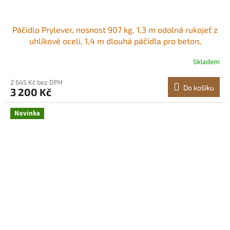
Páčidlo Prylever, nosnost 907 kg, 1,3 m odolná rukojeť z
uhlíkové oceli, 1,4 m dlouhá páčidla pro beton,
demolice, páčidlo, ideální pro stavebnictví a průmyslové
Skladem
použití Páka 56 palců pro rychlé zvedání Odolná ocel,
která vydrží Stabilní
2 645 Kč bez DPH
Do košíku
3 200 Kč
Novinka