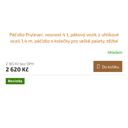
Páčidlo Prylever, nosnost 4 t, pákový vozík z uhlíkové
oceli 1,4 m, páčidlo s kolečky pro velké palety, těžké
předměty, betonové bloky, manipulaci s těžkými
Skladem
zařízeními Kladkové páčidlo Vyrobeno pro práci, posun
za posunem Stabilní
2 165 Kč bez DPH
Do košíku
2 620 Kč
Novinka