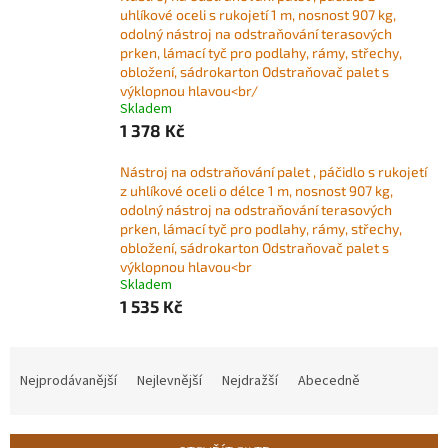
uhlíkové oceli s rukojetí 1 m, nosnost 907 kg,
odolný nástroj na odstraňování terasových
prken, lámací tyč pro podlahy, rámy, střechy,
obložení, sádrokarton Odstraňovač palet s
výklopnou hlavou<br/
Skladem
1 378 Kč
Nástroj na odstraňování palet , páčidlo s rukojetí
z uhlíkové oceli o délce 1 m, nosnost 907 kg,
odolný nástroj na odstraňování terasových
prken, lámací tyč pro podlahy, rámy, střechy,
obložení, sádrokarton Odstraňovač palet s
výklopnou hlavou<br
Skladem
1 535 Kč
Ř
a
Nejprodávanější
Nejlevnější
Nejdražší
Abecedně
z
e
n