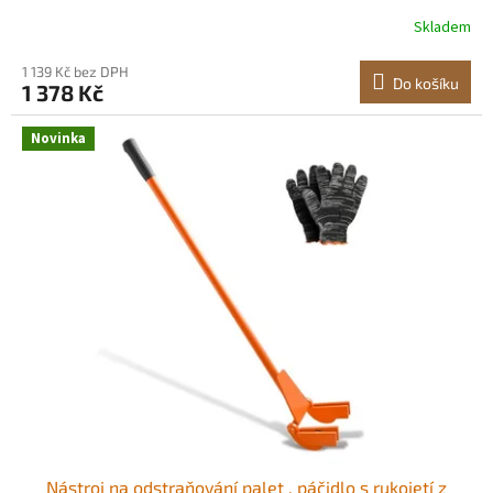
odstraňování terasových prken, lámací tyč pro podlahy,
Skladem
rámy, střechy, obložení, sádrokarton Odstraňovač palet
s výklopnou hlavou<br/
1 139 Kč bez DPH
Do košíku
1 378 Kč
Novinka
Nástroj na odstraňování palet , páčidlo s rukojetí z