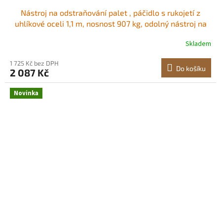
Nástroj na odstraňování palet , páčidlo s rukojetí z
uhlíkové oceli 1,1 m, nosnost 907 kg, odolný nástroj na
odstraňování terasových prken, lámací tyč pro podlahy,
Skladem
rámy, střechy, obložení, sádrokarton Špičatý nástroj na
odstraňování palet<br/
1 725 Kč bez DPH
Do košíku
2 087 Kč
Novinka