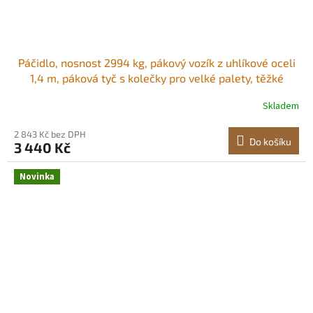
Páčidlo, nosnost 2994 kg, pákový vozík z uhlíkové oceli
1,4 m, páková tyč s kolečky pro velké palety, těžké
předměty, betonové bloky, manipulaci s těžkými
Skladem
zařízeními, balení 2 ks Kladkové páčidlo Vyrobeno pro
práci, směnu za směnou<br/
2 843 Kč bez DPH
Do košíku
3 440 Kč
Novinka