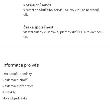
í
Pozáruční servis
p
V rámci pozáručního servisu SLEVA 20% na náhradní
r
díly.
v
k
y
Česká společnost
v
Vlastní sklady v Ostravě, plátcovství DPH a reklamace v
ý
ČR.
p
i
Z
s
á
u
p
a
Informace pro vás
t
Obchodní podmínky
í
Reklamace zboží
Reklamace přepravy
Kontakty
Moje objednávka