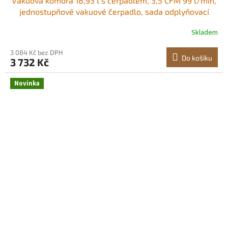
Vakuová komora 18,93 l s čerpadlem, 3,5 CFM 99 l/min,
jednostupňové vakuové čerpadlo, sada odplyňovací
komory z nerezové oceli, víko z tvrzeného skla, hadice
Skladem
1,5 m, pro stabilizaci dřeva a odplyňování silikonovou
pryskyřicí Protiskluzová rukojeť
3 084 Kč bez DPH
Do košíku
3 732 Kč
Novinka