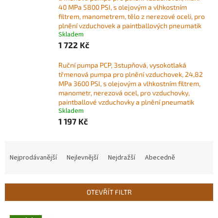
40 MPa 5800 PSI, s olejovým a vlhkostním
filtrem, manometrem, tělo z nerezové oceli, pro
plnění vzduchovek a paintballových pneumatik
Skladem
1 722 Kč
Ruční pumpa PCP, 3stupňová, vysokotlaká
třmenová pumpa pro plnění vzduchovek, 24,82
MPa 3600 PSI, s olejovým a vlhkostním filtrem,
manometr, nerezová ocel, pro vzduchovky,
paintballové vzduchovky a plnění pneumatik
Skladem
1 197 Kč
Ř
a
Nejprodávanější
Nejlevnější
Nejdražší
Abecedně
z
e
n
OTEVŘÍT FILTR
í
p
V