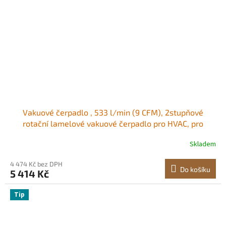
Vakuové čerpadlo , 533 l/min (9 CFM), 2stupňové
rotační lamelové vakuové čerpadlo pro HVAC, pro
systémy R134a R22 R410a, sada vakuového čerpadla
Skladem
pro autoklimatizaci s olejovou lahví, pro údržbu
automobilových klimatizací, odplyňování pryskyřice
4 474 Kč bez DPH
Do košíku
5 414 Kč
Tip