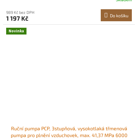
Skladem
ocel, pro vzduchovky, paintballové vzduchovky a plnění
pneumatik
989 Kč bez DPH
Do košíku
1 197 Kč
Novinka
Ruční pumpa PCP, 3stupňová, vysokotlaká třmenová
pumpa pro plnění vzduchovek, max. 41,37 MPa 6000