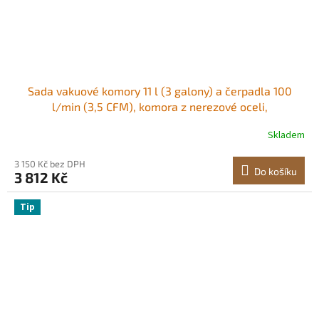
Sada vakuové komory 11 l (3 galony) a čerpadla 100
l/min (3,5 CFM), komora z nerezové oceli,
jednostupňová odplyňovací komora s vakuovým
Skladem
čerpadlem, s akrylovým víkem, olej, hadice 1,5 m (4,92
stopy), pro odplyňování pryskyřičných silikonových
3 150 Kč bez DPH
epoxidů
Do košíku
3 812 Kč
Tip