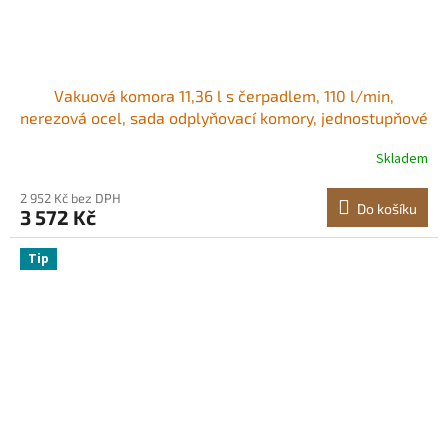
Vakuová komora 11,36 l s čerpadlem, 110 l/min,
nerezová ocel, sada odplyňovací komory, jednostupňové
vakuové čerpadlo, víko z tvrzeného skla, hadice 1,5 m,
Skladem
olej, pro stabilizaci dřeva, odplyňování silikonovou
pryskyřicí
2 952 Kč bez DPH
Do košíku
3 572 Kč
Tip