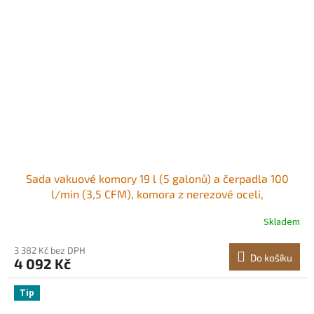
Sada vakuové komory 19 l (5 galonů) a čerpadla 100
l/min (3,5 CFM), komora z nerezové oceli,
jednostupňová odplyňovací komora s vakuovým
Skladem
čerpadlem, s akrylovým víkem, olej, hadice 1,5 m (4,92
stopy), pro odplyňování pryskyřičných silikonových
3 382 Kč bez DPH
epoxidů
Do košíku
4 092 Kč
Tip