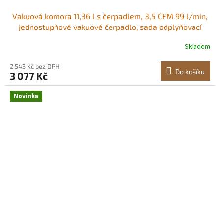
Vakuová komora 11,36 l s čerpadlem, 3,5 CFM 99 l/min,
jednostupňové vakuové čerpadlo, sada odplyňovací
komory z nerezové oceli, víko z tvrzeného skla, hadice
Skladem
1,5 m, pro stabilizaci dřeva a odplyňování silikonovou
pryskyřicí Protiskluzová rukojeť
2 543 Kč bez DPH
Do košíku
3 077 Kč
Novinka