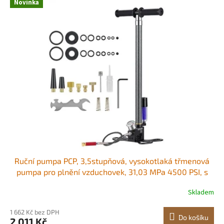
r
Novinka
ý
o
p
d
i
u
s
k
p
t
r
ů
o
d
u
k
t
ů
Ruční pumpa PCP, 3,5stupňová, vysokotlaká třmenová
pumpa pro plnění vzduchovek, 31,03 MPa 4500 PSI, s
olejovým filtrem a vlhkostním filtrem, manometr, tělo z
Skladem
nerezové oceli, pro plnění vzduchovek a paintballových
pneumatik
1 662 Kč bez DPH
Do košíku
2 011 Kč