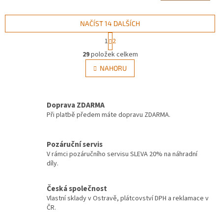
NAČÍST 14 DALŠÍCH
S
1
2
t
O
r
29
položek celkem
v
á
l
NAHORU
n
á
k
d
o
v
a
á
Doprava ZDARMA
c
n
í
Při platbě předem máte dopravu ZDARMA.
í
p
r
v
Pozáruční servis
k
V rámci pozáručního servisu SLEVA 20% na náhradní
y
díly.
v
ý
Česká společnost
p
Vlastní sklady v Ostravě, plátcovství DPH a reklamace v
i
ČR.
s
u