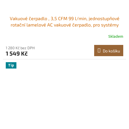
Vakuové čerpadlo , 3,5 CFM 99 l/min, jednostupňové
rotační lamelové AC vakuové čerpadlo, pro systémy
HVAC R134a R22 R410a, 4pólový motor, pro údržbu
Skladem
automobilových klimatizací, odplyňování pryskyřice,
součástí balení je olej Protiskluzová rukojeť
1 280 Kč bez DPH
Do košíku
1 549 Kč
Tip