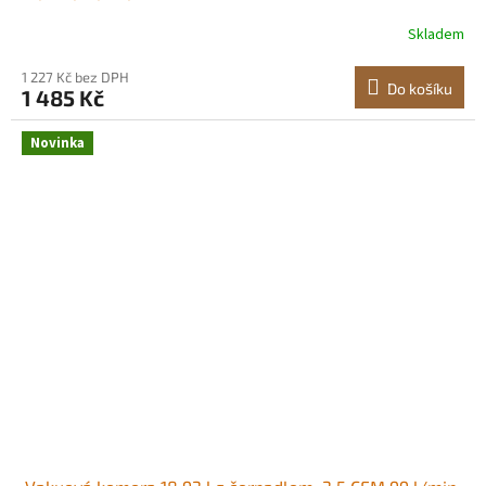
PSI, s olejovým filtrem a vlhkostním filtrem, manometr,
Skladem
tělo z nerezové oceli, pro plnění vzduchovek a
paintballových pneumatik
1 227 Kč bez DPH
Do košíku
1 485 Kč
Novinka