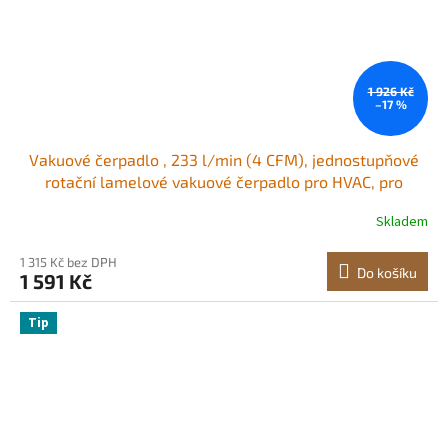
1 926 Kč
–17 %
Vakuové čerpadlo , 233 l/min (4 CFM), jednostupňové
rotační lamelové vakuové čerpadlo pro HVAC, pro
systémy R134a R22 R410a, sada vakuového čerpadla
Skladem
pro autoklimatizaci s olejovou lahví, pro údržbu
automobilových klimatizací, odplyňování pryskyřice
1 315 Kč bez DPH
Do košíku
1 591 Kč
Tip