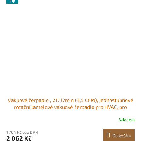
Tip
Vakuové čerpadlo , 217 l/min (3,5 CFM), jednostupňové
rotační lamelové vakuové čerpadlo pro HVAC, pro
systémy R134a R22 R410a, sada vakuového čerpadla
Skladem
pro autoklimatizaci s olejovou lahví, pro údržbu
automobilových klimatizací a odplyňování
1 704 Kč bez DPH
Do košíku
2 062 Kč