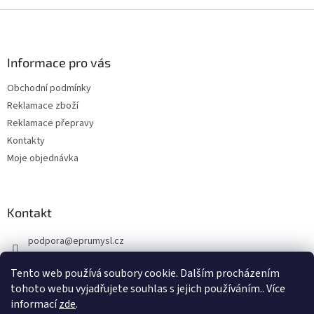
Z
á
p
a
Informace pro vás
t
Obchodní podmínky
í
Reklamace zboží
Reklamace přepravy
Kontakty
Moje objednávka
Kontakt
podpora
@
eprumysl.cz
774 889 427
Tento web používá soubory cookie. Dalším procházením
tohoto webu vyjadřujete souhlas s jejich používáním.. Více
informací
zde
.