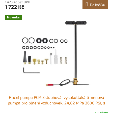
1 423 Kč bez DPH
Do košíku
1 722 Kč
Novinka
Ruční pumpa PCP, 3stupňová, vysokotlaká třmenová
pumpa pro plnění vzduchovek, 24,82 MPa 3600 PSI, s
olejovým a vlhkostním filtrem, manometr, nerezová