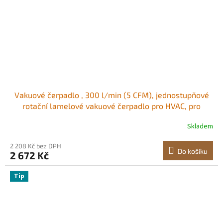
Vakuové čerpadlo , 300 l/min (5 CFM), jednostupňové
rotační lamelové vakuové čerpadlo pro HVAC, pro
systémy R134a R22 R410a, sada vakuového čerpadla
Skladem
pro autoklimatizaci s olejovou lahví, pro údržbu
automobilových klimatizací, odplyňování pryskyřice
2 208 Kč bez DPH
Do košíku
2 672 Kč
Tip