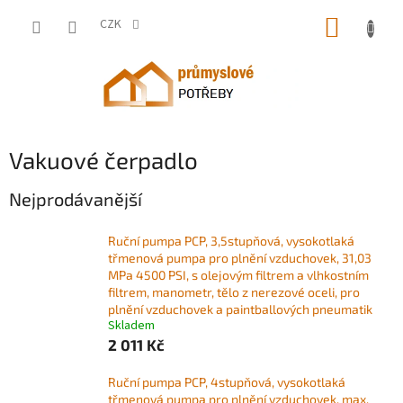
Přejít
NÁKUP
na
CZK
obsah
KOŠÍK
Vakuové čerpadlo
Nejprodávanější
Ruční pumpa PCP, 3,5stupňová, vysokotlaká
třmenová pumpa pro plnění vzduchovek, 31,03
MPa 4500 PSI, s olejovým filtrem a vlhkostním
filtrem, manometr, tělo z nerezové oceli, pro
plnění vzduchovek a paintballových pneumatik
Skladem
2 011 Kč
Ruční pumpa PCP, 4stupňová, vysokotlaká
třmenová pumpa pro plnění vzduchovek, max.