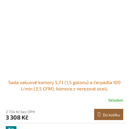
Sada vakuové komory 5,7 l (1,5 galonu) a čerpadla 100
l/min (3,5 CFM), komora z nerezové oceli,
jednostupňová odplyňovací komora s vakuovým
Skladem
čerpadlem, s akrylovým víkem, olej, hadice 1,5 m (4,92
stopy), pro odplyňování pryskyřičných silikonových
2 734 Kč bez DPH
Do košíku
3 308 Kč