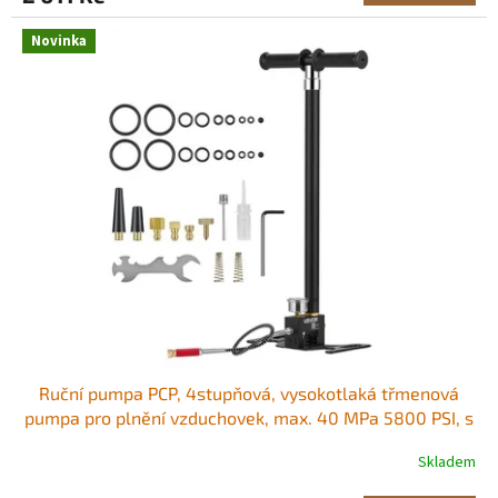
Novinka
Ruční pumpa PCP, 4stupňová, vysokotlaká třmenová
pumpa pro plnění vzduchovek, max. 40 MPa 5800 PSI, s
olejovým a vlhkostním filtrem, manometrem, tělo z
Skladem
nerezové oceli, pro plnění vzduchovek a paintballových
pneumatik