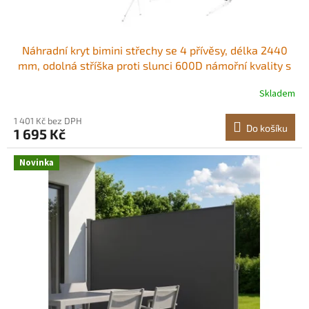
ů
Náhradní kryt bimini střechy se 4 přívěsy, délka 2440
mm, odolná stříška proti slunci 600D námořní kvality s
úložným prostorem, snadno instalovatelná markýza s
Skladem
rukávy na zip, šířka 2464–2616 mm, šedá (bez rámu)
1 401 Kč bez DPH
Do košíku
1 695 Kč
Novinka