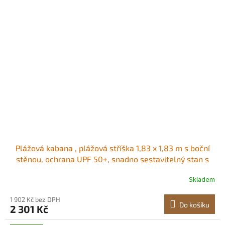
Plážová kabana , plážová stříška 1,83 x 1,83 m s boční
stěnou, ochrana UPF 50+, snadno sestavitelný stan s
kapsami na písek, přenosný slunečník pro celou rodinu a
Skladem
přátele, modré pruhy Prostorná stínicí plocha Dvě
možnosti zastínění<br/
1 902 Kč bez DPH
Do košíku
2 301 Kč