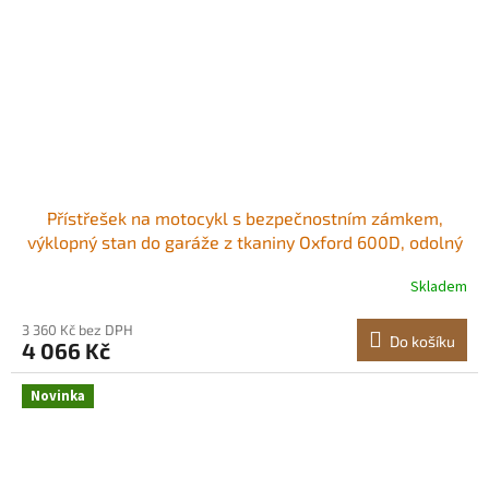
Přístřešek na motocykl s bezpečnostním zámkem,
výklopný stan do garáže z tkaniny Oxford 600D, odolný
kryt na motocykl do každého počasí s ventilačními okny,
Skladem
venkovní přístřešek na vozidlo 346x137,5x190 cm, černý
Praktický přístřešek na motocykl
3 360 Kč bez DPH
Do košíku
4 066 Kč
Novinka