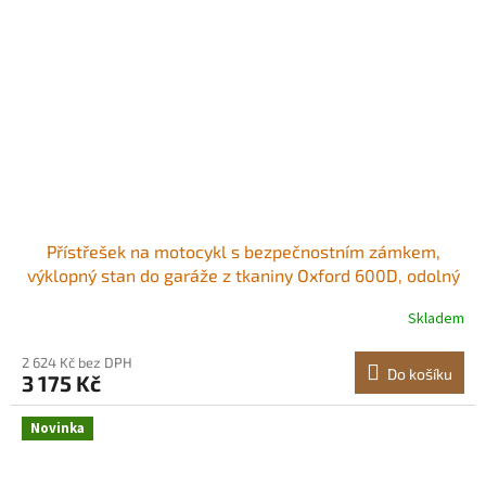
Přístřešek na motocykl s bezpečnostním zámkem,
výklopný stan do garáže z tkaniny Oxford 600D, odolný
kryt na motocykl do každého počasí s ventilačními okny,
Skladem
venkovní přístřešek na vozidlo 279x109,5x160 cm, černý
Praktický přístřešek na motocykl
2 624 Kč bez DPH
Do košíku
3 175 Kč
Novinka