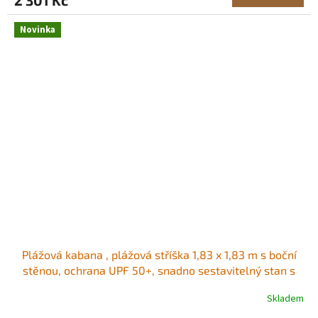
Novinka
Plážová kabana , plážová stříška 1,83 x 1,83 m s boční
stěnou, ochrana UPF 50+, snadno sestavitelný stan s
kapsami na písek, velký přenosný stínící přístřešek proti
Skladem
slunci, venkovní slunečník pro celou rodinu a přátele
Prostorná stínicí plocha<br