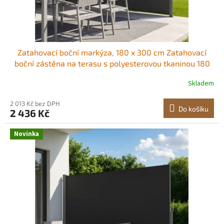
Zatahovací boční markýza, 180 x 300 cm Zatahovací
boční zástěna na terasu s polyesterovou tkaninou 180
g/m², vodotěsná sluneční clona, ​​venkovní zástěna na
Skladem
ochranu soukromí, dělicí stěna pro zahradu, balkon,
bazén, terasu, šedá
2 013 Kč bez DPH
Do košíku
2 436 Kč
Novinka