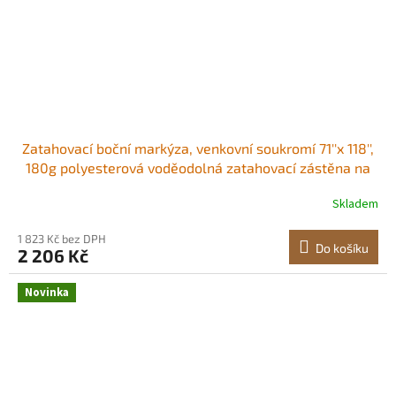
Zatahovací boční markýza, venkovní soukromí 71''x 118'',
180g polyesterová voděodolná zatahovací zástěna na
terasu, UV 30+ dělicí stěna, větrná clona na terasu,
Skladem
dvůr, balkon, béžová
1 823 Kč bez DPH
Do košíku
2 206 Kč
Novinka