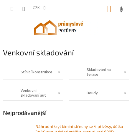
Přejít
NÁKUP
na
CZK
obsah
KOŠÍK
Venkovní skladování
Skladování na
Stínicí konstrukce
terase
Venkovní
Boudy
skladování aut
Nejprodávanější
Náhradní kryt bimini střechy se 4 přívěsy, délka
2440 mm, odolná stříška proti slunci 600D