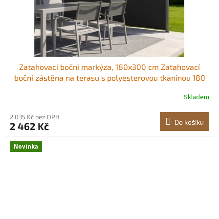
Zatahovací boční markýza, 180x300 cm Zatahovací
boční zástěna na terasu s polyesterovou tkaninou 180
g/m², vodotěsná sluneční clona, ​​venkovní zástěna na
Skladem
ochranu soukromí, dělicí stěna pro zahradu, balkon,
bazén, terasu, černá
2 035 Kč bez DPH
Do košíku
2 462 Kč
Novinka