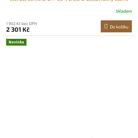
kapsami na písek, přenosný slunečník pro celou rodinu a
Skladem
přátele, zelené pruhy Prostorná stínicí plocha Dvě
možnosti zastínění<br/
1 902 Kč bez DPH
Do košíku
2 301 Kč
Novinka