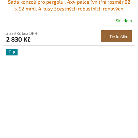
Sada konzolí pro pergolu , 4x4 palce (vnitřní rozměr 92
x 92 mm), 4 kusy 3cestných robustních rohových
konzolí, sada pro kutily, snadná instalace dřevěných
Skladem
trámů pro altány, terasy, sruby Vysoce kvalitní konzole
pro pergoly Silná konstrukce
2 339 Kč bez DPH
Do košíku
2 830 Kč
Tip