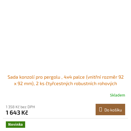
Sada konzolí pro pergolu , 4x4 palce (vnitřní rozměr 92
x 92 mm), 2 ks čtyřcestných robustních rohových
konzolí, sada pro kutily, snadná instalace, dřevěné
Skladem
trámy pro altány, terasy, sruby Vysoce kvalitní konzole
pro pergoly Silná konstrukce
1 358 Kč bez DPH
Do košíku
1 643 Kč
Novinka