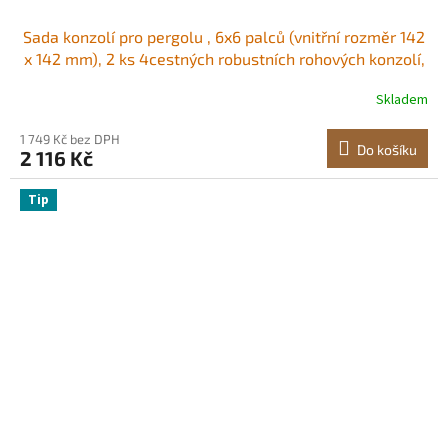
Sada konzolí pro pergolu , 6x6 palců (vnitřní rozměr 142
x 142 mm), 2 ks 4cestných robustních rohových konzolí,
sada pro výrobu sloupků pro kutily, snadná instalace,
Skladem
dřevěné trámy pro altány, zahradní pergoly, sruby
1 749 Kč bez DPH
Do košíku
2 116 Kč
Tip