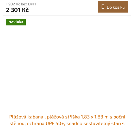
1 902 Kč bez DPH
Do košíku
2 301 Kč
Novinka
Plážová kabana , plážová stříška 1,83 x 1,83 m s boční
stěnou, ochrana UPF 50+, snadno sestavitelný stan s
kapsami na písek, přenosný slunečník pro celou rodinu a