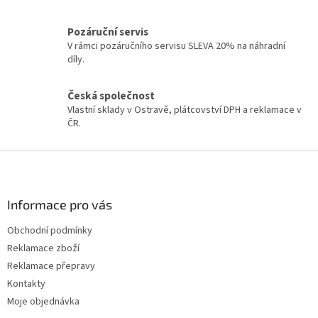
p
r
v
Pozáruční servis
k
V rámci pozáručního servisu SLEVA 20% na náhradní
y
díly.
v
ý
Česká společnost
p
Vlastní sklady v Ostravě, plátcovství DPH a reklamace v
i
ČR.
s
u
Z
á
p
a
Informace pro vás
t
Obchodní podmínky
í
Reklamace zboží
Reklamace přepravy
Kontakty
Moje objednávka