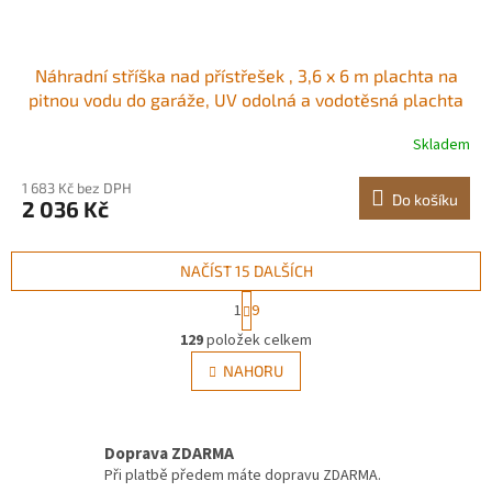
Náhradní stříška nad přístřešek , 3,6 x 6 m plachta na
pitnou vodu do garáže, UV odolná a vodotěsná plachta
na auto, odolná plachta s kuličkovými vozíky, béžová,
Skladem
rám není součástí balení
1 683 Kč bez DPH
Do košíku
2 036 Kč
NAČÍST 15 DALŠÍCH
S
1
9
t
O
r
129
položek celkem
v
á
l
NAHORU
n
á
k
d
o
v
a
á
Doprava ZDARMA
c
n
í
Při platbě předem máte dopravu ZDARMA.
í