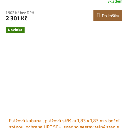
Skladem
přátele, tmavě modré pruhy Prostorná stínicí plocha
Dvě možnosti zastínění<br/
1 902 Kč bez DPH
Do košíku
2 301 Kč
Novinka
Plážová kabana , plážová stříška 1,83 x 1,83 m s boční
stěnou, ochrana UPF 50+, snadno sestavitelný stan s