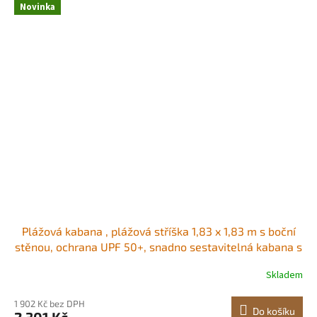
Novinka
Plážová kabana , plážová stříška 1,83 x 1,83 m s boční
stěnou, ochrana UPF 50+, snadno sestavitelná kabana s
kapsami na písek, velká přenosná venkovní stříška,
Skladem
slunečník pro celou rodinu a přátele Prostorná stínicí
plocha Dvě možnosti
1 902 Kč bez DPH
Do košíku
2 301 Kč