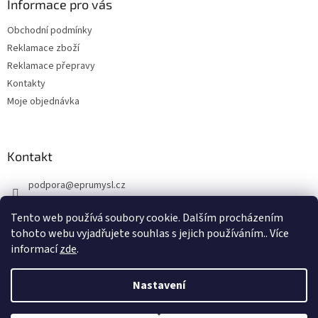
a
Informace pro vás
t
Obchodní podmínky
í
Reklamace zboží
Reklamace přepravy
Kontakty
Moje objednávka
Kontakt
podpora
@
eprumysl.cz
774 889 427
Tento web používá soubory cookie. Dalším procházením
tohoto webu vyjadřujete souhlas s jejich používáním.. Více
informací
zde
.
Nastavení
Vytvořil Shoptet