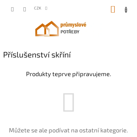
Přejít
NÁKUP
na
CZK
obsah
KOŠÍK
Příslušenství skříní
Produkty teprve připravujeme.
Můžete se ale podívat na ostatní kategorie.