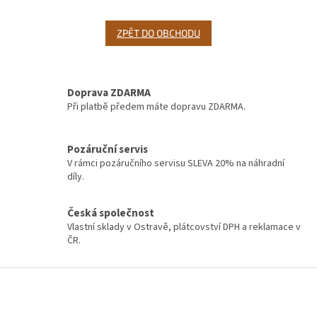
ZPĚT DO OBCHODU
Doprava ZDARMA
Při platbě předem máte dopravu ZDARMA.
Pozáruční servis
V rámci pozáručního servisu SLEVA 20% na náhradní
díly.
Česká společnost
Vlastní sklady v Ostravě, plátcovství DPH a reklamace v
ČR.
Z
á
p