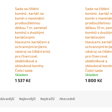
Sada na čištění
Sada na čištění
komínů , kartáč na
komínů , kartáč 
komín s maximální
komín s maximál
prodloužitelnou
prodloužitelnou
délkou 7 m, zametač
délkou 10 m, za
komínů s dvojitými
komínů s dvojitý
kartáčovými
kartáčovými
hlavicemi, kartáčem a
hlavicemi, kartá
ochrannými brýlemi,
ochrannými brýl
nástroj na čištění krbů
nástroj na čištěn
pro čtvercové,
pro čtvercové,
obdélníkové a
obdélníkové a
obloukové komíny
obloukové komín
Čisticí sada
Čisticí sada
Skladem
Skladem
1 537 Kč
1 800 Kč
dávanější
Nejlevnější
Nejdražší
Abecedně