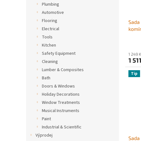
Plumbing
Automotive
Flooring
Sada 
Electrical
komín
délko
Tools
s náh
Kitchen
ochra
Safety Equipment
1 249 
nástr
1 51
Cleaning
čtver
Lumber & Composites
Čisti
Tip
Bath
Doors & Windows
Holiday Decorations
Window Treatments
Musical Instruments
Paint
Industrial & Scientific
Výprodej
Sada 