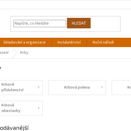
HLEDAT
Skladování a organizace
Instalatérství
Ruční nářadí
azení
Krby
y
Krbové
Krbová polena
K
příslušenství
Krbové
obestavby
odávanější