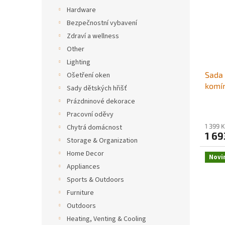
Hardware
Bezpečnostní vybavení
Zdraví a wellness
Other
Lighting
Sada 
Ošetření oken
komín
Sady dětských hřišť
délko
Prázdninové dekorace
s náh
Pracovní oděvy
ochra
1 399 
Chytrá domácnost
nástr
1 69
Storage & Organization
čtver
Čisti
Home Decor
Novi
Appliances
Sports & Outdoors
Furniture
Outdoors
Heating, Venting & Cooling