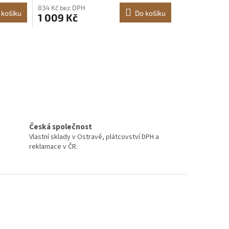
řevo,
krbu, kovaným železným
834 Kč bez DPH
příslušenstvím ke krbu pro táborák
 košíku
Do košíku
1 009 Kč
uvnitř/venku, černá
Česká společnost
Vlastní sklady v Ostravě, plátcovství DPH a
reklamace v ČR.