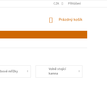
CZK
Přihlášení
NÁKUPNÍ
Prázdný košík
KOŠÍK
Volně stojící
rbové mřížky
kamna