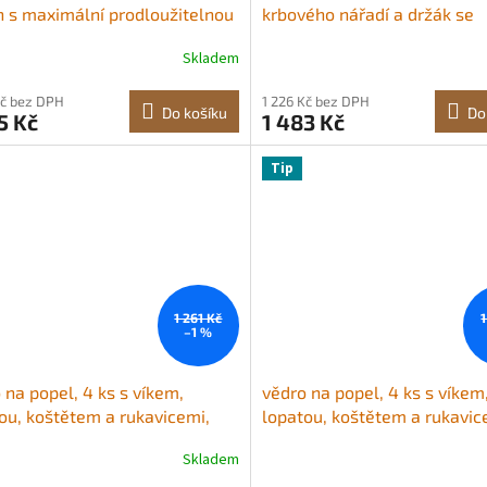
 s maximální prodloužitelnou
krbového nářadí a držák se
u 9 m, zametač komínů s
čtyřhrotým stojanem, kleště
Skladem
tými kartáčovými hlavicemi,
lopatkou na popel, kartáčem
čem a ochrannými brýlemi,
pohrabáčem do krbu, kovan
Kč bez DPH
1 226 Kč bez DPH
oj na čištění krbů pro
železným příslušenstvím ke
Do košíku
Do
5 Kč
1 483 Kč
cové, obdélníkové a obloukové
pro táborák uvnitř/venku, če
ny
Tip
1 261 Kč
1
–1 %
 na popel, 4 ks s víkem,
vědro na popel, 4 ks s víkem
ou, koštětem a rukavicemi,
lopatou, koštětem a rukavic
é vědro na dřevěné uhlí a
kovové vědro na dřevěné uhl
Skladem
ník do krbu, velký objem 15 l
popelník do krbu, velký obje