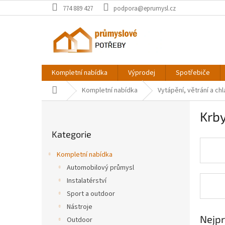
Přejít
774 889 427
podpora@eprumysl.cz
na
obsah
Kompletní nabídka
Výprodej
Spotřebiče
Domů
Kompletní nabídka
Vytápění, větrání a chl
P
Krb
o
Přeskočit
s
Kategorie
kategorie
t
r
Kompletní nabídka
a
Automobilový průmysl
n
Instalatérství
n
í
Sport a outdoor
p
Nástroje
a
Nejpr
Outdoor