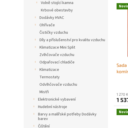
V
Volně stojící kamna
n
Novi
ý
í
Krbové obestavby
p
p
Dodávky HVAC
i
r
Ohřívače
s
o
Čističky vzduchu
p
d
Díly a příslušenství pro kvalitu vzduchu
r
u
o
k
Klimatizace Mini Split
d
t
Zvlhčovače vzduchu
u
ů
Odpařovací chladiče
Sada 
k
Klimatizace
komín
t
Termostaty
délko
ů
dvoji
Odvlhčovače vzduchu
kartá
Mistři
1 270 
nástr
1 53
Elektronické vybavení
čtver
Hudební nástroje
komín
Novi
Barvy a malířské potřeby Dodávky
barev
Čištění