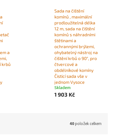
Sada na čištění
na
komínů , maximální
ní
prodloužitelná délka
12 m, sada na čištění
metač
komínů s náhradními
mi
štětinami a
ochrannými brýlemi,
čem a
ohybatelný nástroj na
emi,
čištění krbů o 90°, pro
í krbů
čtvercové a
obdélníkové komíny
Čisticí sada vše v
y
jednom Vysoce
Skladem
1 903 Kč
40
položek celkem