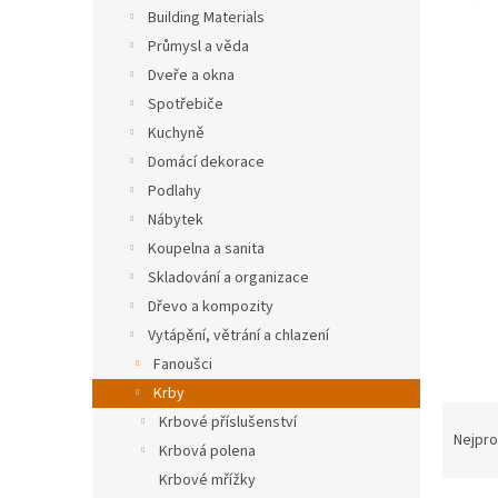
n
Building Materials
e
Průmysl a věda
l
Dveře a okna
Spotřebiče
Kuchyně
Domácí dekorace
Podlahy
Nábytek
Koupelna a sanita
Skladování a organizace
Dřevo a kompozity
Vytápění, větrání a chlazení
Fanoušci
Krby
Ř
Krbové příslušenství
a
Nejpro
Krbová polena
z
Krbové mřížky
e