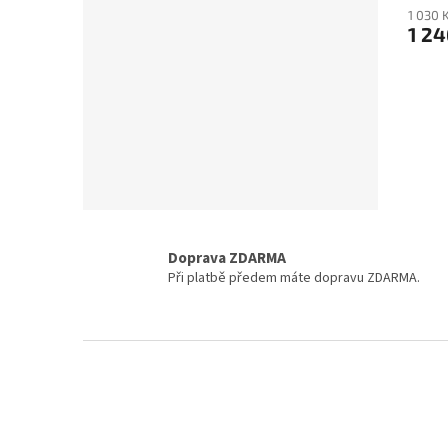
pro k
1 030 
pro v
1 24
Doprava ZDARMA
Při platbě předem máte dopravu ZDARMA.
Z
á
p
a
t