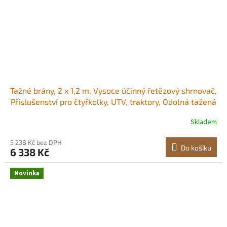
Tažné brány, 2 x 1,2 m, Vysoce účinný řetězový shrnovač,
Příslušenství pro čtyřkolky, UTV, traktory, Odolná tažená
rohož z pozinkované oceli s tažným řetězem, pro vyjeté
Skladem
koleje na štěrkových příjezdových cestách a
vyrovnávání zemědělských polí<br/
5 238 Kč bez DPH
Do košíku
6 338 Kč
Novinka