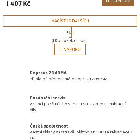
Do košíku
1 407 Kč
NAČÍST 15 DALŠÍCH
S
1
3
t
O
r
33
položek celkem
v
á
l
NAHORU
n
á
k
d
o
v
a
á
Doprava ZDARMA
c
n
í
Při platbě předem máte dopravu ZDARMA.
í
p
r
v
Pozáruční servis
k
V rámci pozáručního servisu SLEVA 20% na náhradní
y
díly.
v
ý
Česká společnost
p
Vlastní sklady v Ostravě, plátcovství DPH a reklamace v
i
ČR.
s