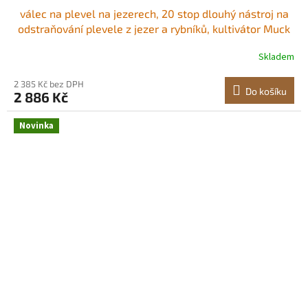
válec na plevel na jezerech, 20 stop dlouhý nástroj na
odstraňování plevele z jezer a rybníků, kultivátor Muck
Razer pro vodní a kalové účely, odstraňuje kořeny a
Skladem
nahromaděné nečistoty, 6 předem smontovaných nožů
z nerezové oceli, 6 hliníkových
2 385 Kč bez DPH
Do košíku
2 886 Kč
Novinka