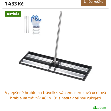
Do košíku
1 433 Kč
Novinka
Vylepšené hrable na trávník s válcem, nerezová ocelová
hrabla na trávník 48'' x 10" s nastavitelnou rukojetí
83,9'', odolné hrable na trávník, nástroj pro úsporu úsilí
Skladem
při hrazení trávníku na golfovém hřišti