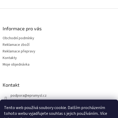
u
Z
á
p
a
Informace pro vás
t
Obchodní podmínky
í
Reklamace zboží
Reklamace přepravy
Kontakty
Moje objednávka
Kontakt
podpora
@
eprumysl.cz
774 889 427
Tento web používá soubory cookie. Dalším procházením
tohoto webu vyjadřujete souhlas s jejich používáním.. Více