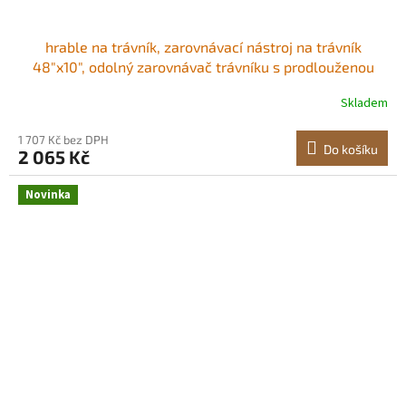
hrable na trávník, zarovnávací nástroj na trávník
48"x10", odolný zarovnávač trávníku s prodlouženou
ocelovou rukojetí 78", zarovnávač trávníku vhodný pro
Skladem
zahradu, golfový trávník, farmu Ztluštěná a těžší
podkladová deska Snadná montáž
1 707 Kč bez DPH
Do košíku
2 065 Kč
Novinka