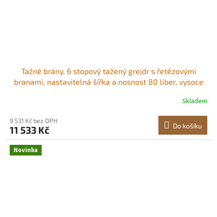
Tažné brány, 6 stopový tažený grejdr s řetězovými
branami, nastavitelná šířka a nosnost 80 liber, vysoce
odolný srovnávač trávníku, vhodný pro čtyřkolky, UTV a
Skladem
traktory, pro štěrkové příjezdové cesty Odolný ocelový
rám, konstruován pro tažení<br
9 531 Kč bez DPH
Do košíku
11 533 Kč
Novinka