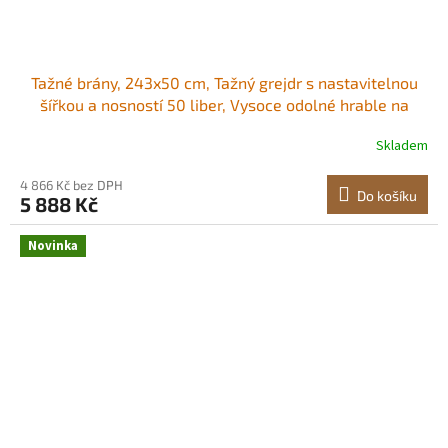
Tažné brány, 243x50 cm, Tažný grejdr s nastavitelnou
šířkou a nosností 50 liber, Vysoce odolné hrable na
srovnávání trávníku, Pozinkovaný ocelový štěrkový
Skladem
tahač pro příjezdové cesty, Vhodné pro čtyřkolky, UTV a
traktory Odolný ocelový rám,
4 866 Kč bez DPH
Do košíku
5 888 Kč
Novinka