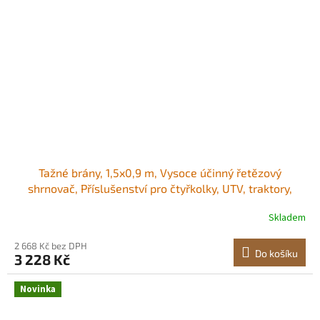
Tažné brány, 1,5x0,9 m, Vysoce účinný řetězový
shrnovač, Příslušenství pro čtyřkolky, UTV, traktory,
Odolná tažená rohož z pozinkované oceli s tažným
Skladem
řetězem, pro vyjeté koleje na štěrkových příjezdových
cestách a vyrovnávání zemědělských polí<br/
2 668 Kč bez DPH
Do košíku
3 228 Kč
Novinka