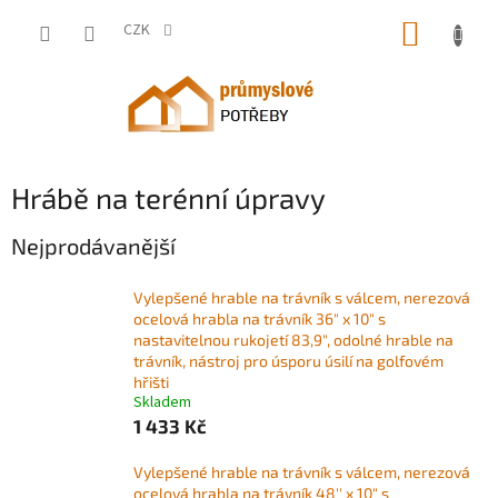
Přejít
NÁKUP
na
CZK
obsah
KOŠÍK
Hrábě na terénní úpravy
Nejprodávanější
Vylepšené hrable na trávník s válcem, nerezová
ocelová hrabla na trávník 36" x 10" s
nastavitelnou rukojetí 83,9", odolné hrable na
trávník, nástroj pro úsporu úsilí na golfovém
hřišti
Skladem
1 433 Kč
Vylepšené hrable na trávník s válcem, nerezová
ocelová hrabla na trávník 48'' x 10" s