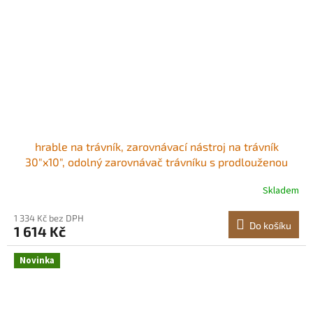
hrable na trávník, zarovnávací nástroj na trávník
30"x10", odolný zarovnávač trávníku s prodlouženou
ocelovou rukojetí 78", zarovnávač trávníku vhodný pro
Skladem
zahradu, golfový trávník, farmu Ztluštěná a těžší
podkladová deska Snadná montáž
1 334 Kč bez DPH
Do košíku
1 614 Kč
Novinka