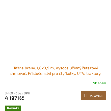
Tažné brány, 1,8x0,9 m, Vysoce účinný řetězový
shrnovač, Příslušenství pro čtyřkolky, UTV, traktory,
Odolná tažená rohož z pozinkované oceli s tažným
Skladem
řetězem, pro vyjeté koleje na štěrkových příjezdových
cestách a vyrovnávání zemědělských polí<br/
3 469 Kč bez DPH
Do košíku
4 197 Kč
Novinka