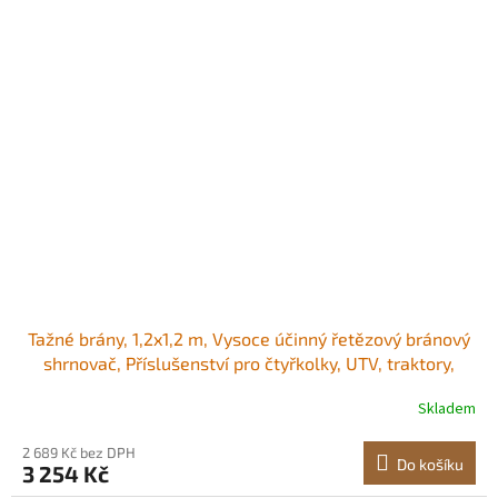
Tažné brány, 1,2x1,2 m, Vysoce účinný řetězový bránový
shrnovač, Příslušenství pro čtyřkolky, UTV, traktory,
Odolná tažená rohož z pozinkované oceli s tažným
Skladem
řetězem, pro vyjeté koleje na štěrkových příjezdových
cestách, vyrovnávání zemědělských
2 689 Kč bez DPH
Do košíku
3 254 Kč