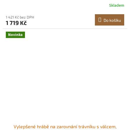
rukojetí o délce 183 cm, zarovnávač trávníku vhodný pro
Skladem
zahradu, golfový trávník a farmu Ztluštěná a těžší
podkladová deska Snadná
1 421 Kč bez DPH
Do košíku
1 719 Kč
Novinka
Vylepšené hrábě na zarovnání trávníku s válcem,