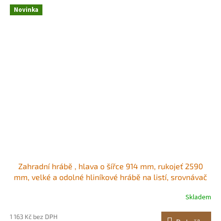
Novinka
Zahradní hrábě , hlava o šířce 914 mm, rukojeť 2590
mm, velké a odolné hliníkové hrábě na listí, srovnávač
asfaltu pro kypření půdy, péče o zahradu a dvůr, štěrk u
Skladem
rybníků a trávník na pláži, lano 15,8 m Víceúčelné
aplikace Široký dosah
1 163 Kč bez DPH