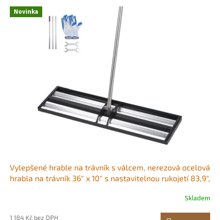
p
V
r
Novinka
ý
o
p
d
i
u
s
k
p
t
r
ů
o
d
u
k
t
ů
Vylepšené hrable na trávník s válcem, nerezová ocelová
hrabla na trávník 36" x 10" s nastavitelnou rukojetí 83,9",
odolné hrable na trávník, nástroj pro úsporu úsilí na
Skladem
golfovém hřišti
1 184 Kč bez DPH