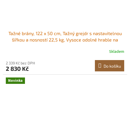
Tažné brány, 122 x 50 cm, Tažný grejdr s nastavitelnou
šířkou a nosností 22,5 kg, Vysoce odolné hrable na
srovnávání trávníku, Pozinkovaný ocelový štěrkový
Skladem
tahač na příjezdové cesty, Vhodné pro čtyřkolky, UTV a
traktory Odolný ocelový rám,
2 339 Kč bez DPH
Do košíku
2 830 Kč
Novinka