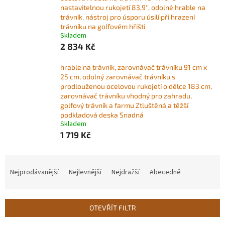
nastavitelnou rukojetí 83,9'', odolné hrable na
trávník, nástroj pro úsporu úsilí při hrazení
trávníku na golfovém hřišti
Skladem
2 834 Kč
hrable na trávník, zarovnávač trávníku 91 cm x
25 cm, odolný zarovnávač trávníku s
prodlouženou ocelovou rukojetí o délce 183 cm,
zarovnávač trávníku vhodný pro zahradu,
golfový trávník a farmu Ztluštěná a těžší
podkladová deska Snadná
Skladem
1 719 Kč
Ř
a
Nejprodávanější
Nejlevnější
Nejdražší
Abecedně
z
e
n
OTEVŘÍT FILTR
í