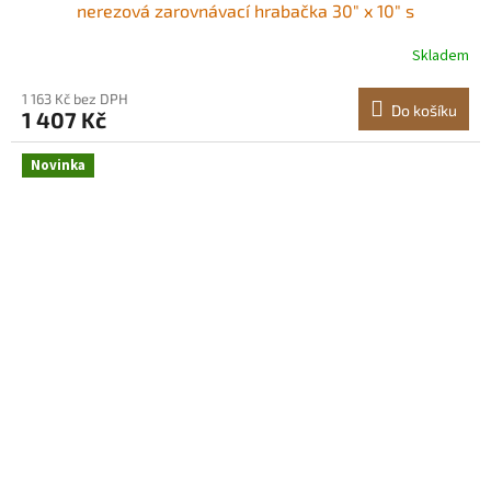
nerezová zarovnávací hrabačka 30" x 10" s
nastavitelnou rukojetí 83,9", odolné hrábě na zarovnání
Skladem
trávníku, nástroj pro úsporu práce na golfovém hřišti
Robustní a odolný Povrch odolný proti
1 163 Kč bez DPH
Do košíku
1 407 Kč
Novinka