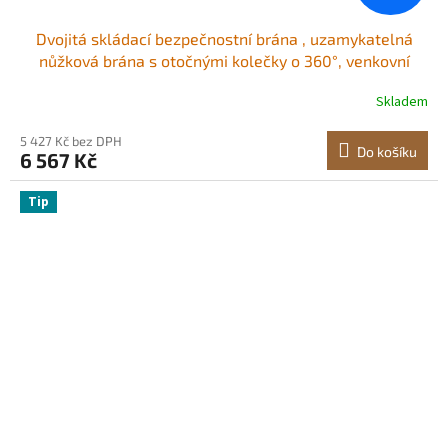
Dvojitá skládací bezpečnostní brána , uzamykatelná
nůžková brána s otočnými kolečky o 360°, venkovní
ocelová zatahovací brána s barikádou, pro zabezpečení
Skladem
vstupu, garáže, skladu a bazénu, 370 × 160,5 cm (Š × V)
5 427 Kč bez DPH
Do košíku
6 567 Kč
Tip