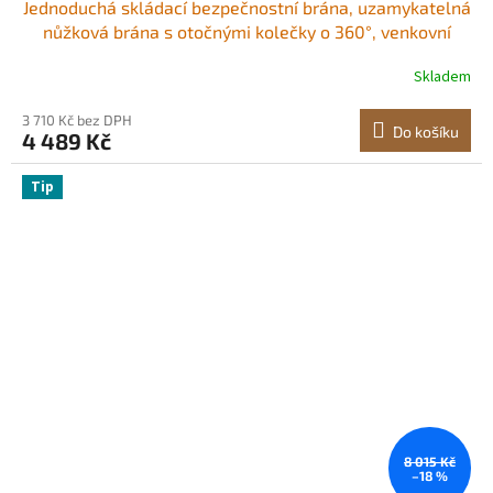
Jednoduchá skládací bezpečnostní brána, uzamykatelná
nůžková brána s otočnými kolečky o 360°, venkovní
ocelová zatahovací brána s barikádou, pro zabezpečení
Skladem
vstupu, garáže, skladu a bazénu, 126 × 197,5 cm (Š × V)
3 710 Kč bez DPH
Do košíku
4 489 Kč
Tip
8 015 Kč
–18 %