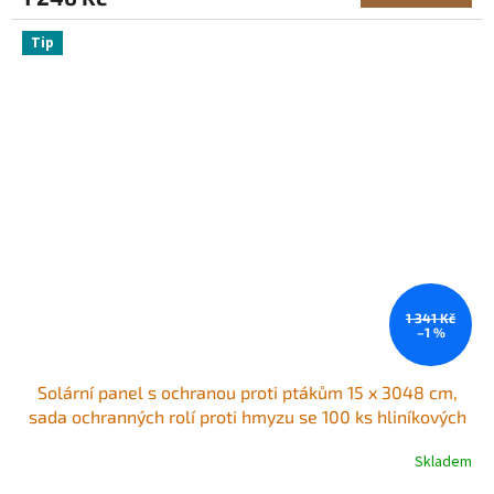
Tip
1 341 Kč
–1 %
Solární panel s ochranou proti ptákům 15 x 3048 cm,
sada ochranných rolí proti hmyzu se 100 ks hliníkových
spojovacích prvků, ochrana proti solárnímu panelu s
Skladem
nerezovým PVC povlakem, drátěné pletivo o průměru
12,7 mm