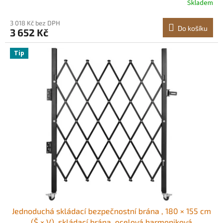
Skladem
oplocení pro dvorky, zahrady, farmy, ranče
3 018 Kč bez DPH
Do košíku
3 652 Kč
Tip
Jednoduchá skládací bezpečnostní brána , 180 × 155 cm
(Š × V), skládací brána, ocelová harmoniková