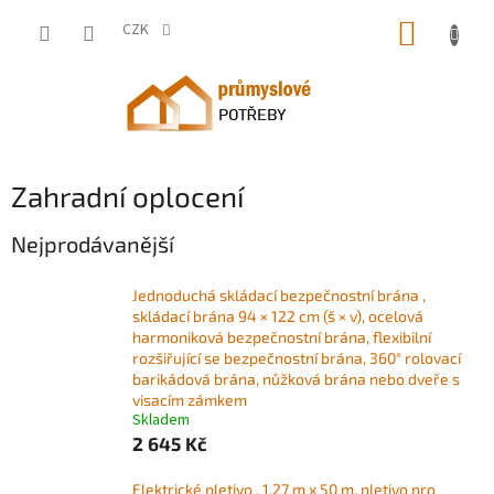
Přejít
NÁKUP
na
CZK
obsah
KOŠÍK
Zahradní oplocení
Nejprodávanější
Jednoduchá skládací bezpečnostní brána ,
skládací brána 94 × 122 cm (š × v), ocelová
harmoniková bezpečnostní brána, flexibilní
rozšiřující se bezpečnostní brána, 360° rolovací
barikádová brána, nůžková brána nebo dveře s
visacím zámkem
Skladem
2 645 Kč
Elektrické pletivo , 1,27 m x 50 m, pletivo pro