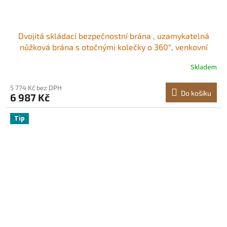
Dvojitá skládací bezpečnostní brána , uzamykatelná
nůžková brána s otočnými kolečky o 360°, venkovní
ocelová zatahovací brána s barikádou, pro zabezpečení
Skladem
vstupu, garáže, skladu a bazénu, 320 × 160,5 cm (Š × V)
5 774 Kč bez DPH
Do košíku
6 987 Kč
Tip