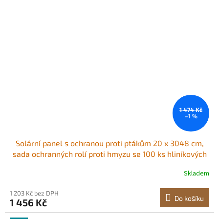
1 474 Kč
–1 %
Solární panel s ochranou proti ptákům 20 x 3048 cm,
sada ochranných rolí proti hmyzu se 100 ks hliníkových
spojovacích prvků, ochrana solárního panelu s
Skladem
nerezovým PVC povlakem, drátěné pletivo o průměru
12,7 mm
1 203 Kč bez DPH
Do košíku
1 456 Kč