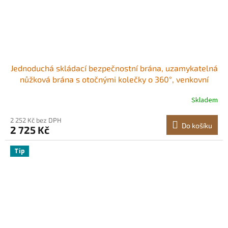
Jednoduchá skládací bezpečnostní brána, uzamykatelná
nůžková brána s otočnými kolečky o 360°, venkovní
ocelová zatahovací brána s barikádou, pro zabezpečení
Skladem
vstupu, garáže, skladu a bazénu, 170 × 131 cm (Š × V)
2 252 Kč bez DPH
Do košíku
2 725 Kč
Tip