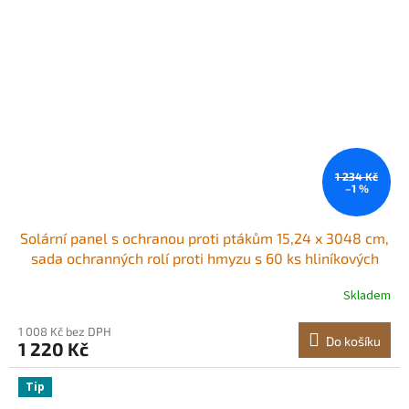
1 234 Kč
–1 %
Solární panel s ochranou proti ptákům 15,24 x 3048 cm,
sada ochranných rolí proti hmyzu s 60 ks hliníkových
spojovacích prvků, ochrana solárního panelu s
Skladem
nerezovým PVC povlakem, drátěné pletivo o průměru
12,7 mm
1 008 Kč bez DPH
Do košíku
1 220 Kč
Tip