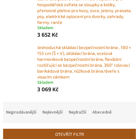
hospodářská zvířata se sloupky a kolíky,
přenosné pletivo pro kozy, ovce, jeleny, prasata,
psy, elektrické oplocení pro dvorky, zahrady,
farmy, ranče
Skladem
3 652 Kč
Jednoduchá skládací bezpečnostní brána , 180 ×
155 cm (Š × V), skládací brána, ocelová
harmoniková bezpečnostní brána, flexibilní
rozšiřující se bezpečnostní brána, 360° rolovací
barikádová brána, nůžková brána/dveře s
visacím zámkem
Skladem
3 069 Kč
Ř
a
Nejprodávanější
Nejlevnější
Nejdražší
Abecedně
z
e
n
OTEVŘÍT FILTR