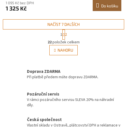
1 095 Kč bez DPH
Do košíku
1 325 Kč
NAČÍST 7 DALŠÍCH
S
1
2
t
O
r
22
položek celkem
v
á
l
NAHORU
n
á
k
d
o
v
a
á
Doprava ZDARMA
c
n
í
Při platbě předem máte dopravu ZDARMA.
í
p
r
v
Pozáruční servis
k
V rámci pozáručního servisu SLEVA 20% na náhradní
y
díly.
v
ý
Česká společnost
p
Vlastní sklady v Ostravě, plátcovství DPH a reklamace v
i