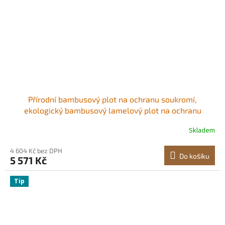
Přírodní bambusový plot na ochranu soukromí,
ekologický bambusový lamelový plot na ochranu
soukromí, 1,8 m v x 4,8 m délky, dekorativní bambusový
Skladem
panel, pro zahradu, dvorek, balkon, terasu, u bazénu
4 604 Kč bez DPH
Do košíku
5 571 Kč
Tip