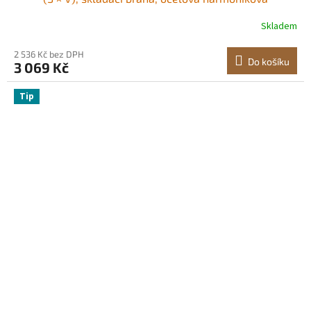
bezpečnostní brána, flexibilní rozšiřující se
Skladem
bezpečnostní brána, 360° rolovací barikádová brána,
nůžková brána/dveře s visacím zámkem
2 536 Kč bez DPH
Do košíku
3 069 Kč
Tip