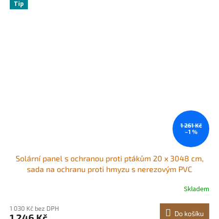
Tip
1 261 Kč
–1 %
Solární panel s ochranou proti ptákům 20 x 3048 cm,
sada na ochranu proti hmyzu s nerezovým PVC
povlakem, ochrana solárního panelu s 50 ks drátů z
Skladem
pneumatik, drátěné pletivo o průměru 12,7 mm
1 030 Kč bez DPH
Do košíku
1 246 Kč