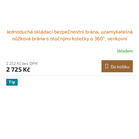
Jednoduchá skládací bezpečnostní brána, uzamykatelná
nůžková brána s otočnými kolečky o 360°, venkovní
ocelová zatahovací brána s barikádou, pro zabezpečení
Skladem
vstupu, garáže, skladu a bazénu, 180 × 161 cm (Š × V)
2 252 Kč bez DPH
Do košíku
2 725 Kč
Tip