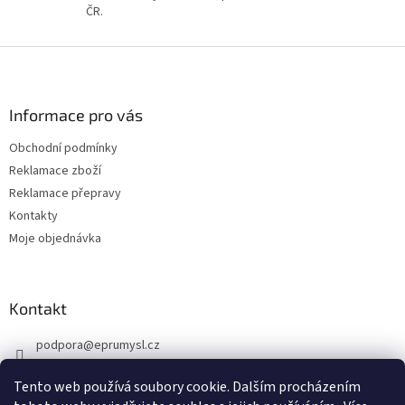
ČR.
s
u
Z
á
p
a
Informace pro vás
t
Obchodní podmínky
í
Reklamace zboží
Reklamace přepravy
Kontakty
Moje objednávka
Kontakt
podpora
@
eprumysl.cz
774 889 427
Tento web používá soubory cookie. Dalším procházením