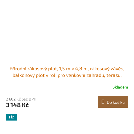
Přírodní rákosový plot, 1,5 m x 4,8 m, rákosový závěs,
balkonový plot v roli pro venkovní zahradu, terasu,
dekorativní plot pro zahradní oplocení, dělicí stěna,
Skladem
panel na ochranu soukromí, hnědý
2 602 Kč bez DPH
Do košíku
3 148 Kč
Tip