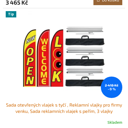
3 465 Kč
Tip
2 418 Kč
–9 %
Sada otevřených vlajek s tyčí , Reklamní vlajky pro firmy
venku, Sada reklamních vlajek s peřím, 3 vlajky
(otevřená, pohled, vítejte), 3 stožáry, 3 kolíky do země,
Skladem
Vlajky Swooper pro firmy 16,3 stop