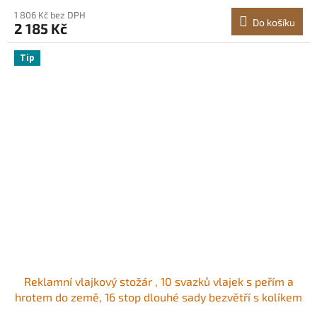
1 806 Kč bez DPH
Do košíku
2 185 Kč
Tip
Reklamní vlajkový stožár , 10 svazků vlajek s peřím a
hrotem do země, 16 stop dlouhé sady bezvětří s kolíkem
do země, 6dílná sada vlajkových stožárů Swooper,