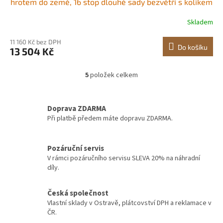
hrotem do země, 16 stop dlouhé sady bezvětří s kolíkem
do země, 6dílná sada vlajkových stožárů Swooper,
Skladem
vlajky pro firmy a prodejny
11 160 Kč bez DPH
Do košíku
13 504 Kč
5
položek celkem
O
v
l
á
Doprava ZDARMA
d
Při platbě předem máte dopravu ZDARMA.
a
c
í
Pozáruční servis
p
V rámci pozáručního servisu SLEVA 20% na náhradní
r
díly.
v
k
y
Česká společnost
v
Vlastní sklady v Ostravě, plátcovství DPH a reklamace v
ý
ČR.
p