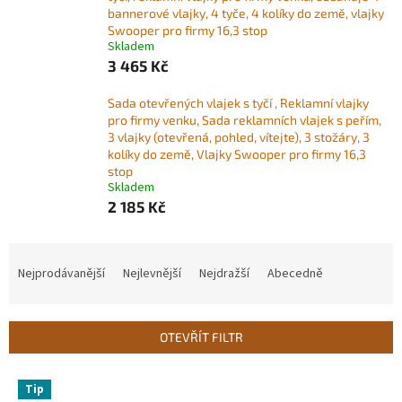
bannerové vlajky, 4 tyče, 4 kolíky do země, vlajky
Swooper pro firmy 16,3 stop
Skladem
3 465 Kč
Sada otevřených vlajek s tyčí , Reklamní vlajky
pro firmy venku, Sada reklamních vlajek s peřím,
3 vlajky (otevřená, pohled, vítejte), 3 stožáry, 3
kolíky do země, Vlajky Swooper pro firmy 16,3
stop
Skladem
2 185 Kč
Ř
a
Nejprodávanější
Nejlevnější
Nejdražší
Abecedně
z
e
n
OTEVŘÍT FILTR
í
p
V
r
Tip
ý