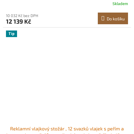
Skladem
vlajky pro firmy a prodejny
10 032 Kč bez DPH
Do košíku
12 139 Kč
Tip
Reklamní vlajkový stožár , 12 svazků vlajek s peřím a