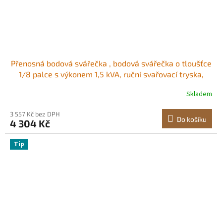
Přenosná bodová svářečka , bodová svářečka o tloušťce
1/8 palce s výkonem 1,5 kVA, ruční svařovací tryska,
bodová svářečka pro plechy s uhlíkovou ocelí,
Skladem
nerezovou ocelí a hliníkovými plechy
3 557 Kč bez DPH
Do košíku
4 304 Kč
Tip