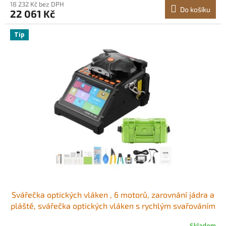
18 232 Kč bez DPH
Do košíku
22 061 Kč
Tip
Svářečka optických vláken , 6 motorů, zarovnání jádra a
pláště, svářečka optických vláken s rychlým svařováním
6 s a ohřevem 13 s, 5" LCD displej, držák vláken 3 v 1,