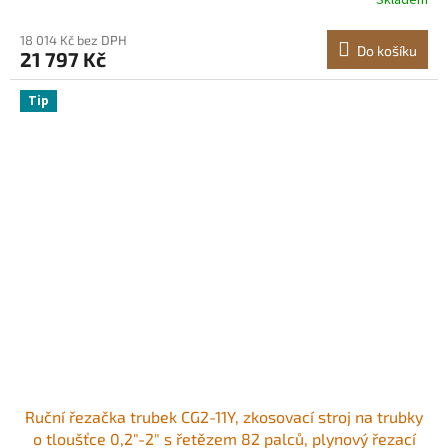
Skladem
baterie 7800 mAh pro vlákna SM, MM, DS, NZDS
18 014 Kč bez DPH
Do košíku
21 797 Kč
Tip
Ruční řezačka trubek CG2-11Y, zkosovací stroj na trubky
o tloušťce 0,2"-2" s řetězem 82 palců, plynový řezací