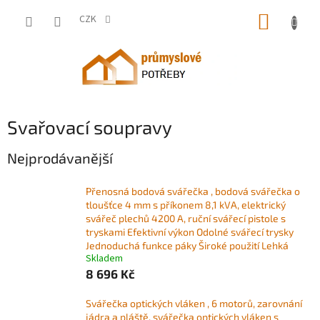
Přejít
NÁKUP
na
CZK
obsah
KOŠÍK
Svařovací soupravy
Nejprodávanější
Přenosná bodová svářečka , bodová svářečka o
tloušťce 4 mm s příkonem 8,1 kVA, elektrický
svářeč plechů 4200 A, ruční svářecí pistole s
tryskami Efektivní výkon Odolné svářecí trysky
Jednoduchá funkce páky Široké použití Lehká
Skladem
8 696 Kč
Svářečka optických vláken , 6 motorů, zarovnání
jádra a pláště, svářečka optických vláken s