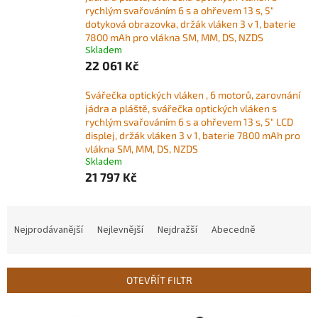
rychlým svařováním 6 s a ohřevem 13 s, 5"
dotyková obrazovka, držák vláken 3 v 1, baterie
7800 mAh pro vlákna SM, MM, DS, NZDS
Skladem
22 061 Kč
Svářečka optických vláken , 6 motorů, zarovnání
jádra a pláště, svářečka optických vláken s
rychlým svařováním 6 s a ohřevem 13 s, 5" LCD
displej, držák vláken 3 v 1, baterie 7800 mAh pro
vlákna SM, MM, DS, NZDS
Skladem
21 797 Kč
Ř
a
Nejprodávanější
Nejlevnější
Nejdražší
Abecedně
z
e
n
OTEVŘÍT FILTR
í
p
V