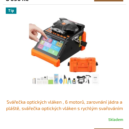
Tip
Svářečka optických vláken , 6 motorů, zarovnání jádra a
pláště, svářečka optických vláken s rychlým svařováním
6 s a ohřevem 13 s, 5" dotyková obrazovka, držák vláken
Skladem
3 v 1, baterie 7800 mAh pro vlákna SM, MM, DS, NZDS