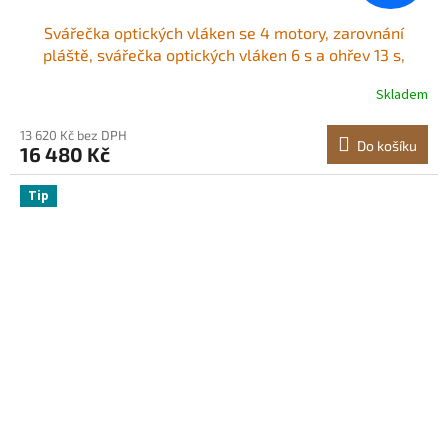
Svářečka optických vláken se 4 motory, zarovnání
pláště, svářečka optických vláken 6 s a ohřev 13 s,
svářečka vláken s 5" dotykovou obrazovkou, držák
Skladem
vláken 3 v 1, baterie 7800 mAh pro SM, MM, DS, NZDS
13 620 Kč bez DPH
Do košíku
16 480 Kč
Tip