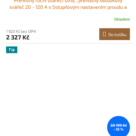
Přenosný ruční svářecí stroj , přenosný obloukový
svářeč 20 - 120 A s 5stupňovým nastavením proudu a
IGBT invertorem, ruční obalený svářeč s funkcí horkého
Skladem
startu vhodný pro svařovací dráty 1,6 mm - 3,2 mm
1 923 Kč bez DPH
Do košíku
2 327 Kč
Tip
20 199 Kč
–18 %