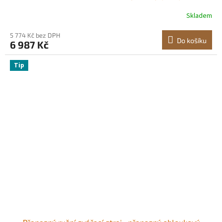
stroj s nastavitelným úhlem 0°-45° a 3 tryskami,
Skladem
přenosný plynový řezací hořák pro zkosení trubek
5 774 Kč bez DPH
Do košíku
6 987 Kč
Tip