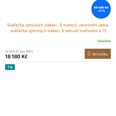
20 485 Kč
–11 %
Svářečka optických vláken , 6 motorů, zarovnání jádra,
svářečka optických vláken, 6 sekund svařování a 13
sekund ohřevu, svářečka vláken s 5" LCD obrazovkou,
Skladem
držák vláken 3 v 1, baterie 7800 mAh pro vlákna SM,
MM, DS, NZDS
15 025 Kč bez DPH
Do košíku
18 180 Kč
Tip