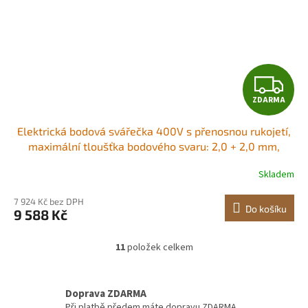
Z
ZDARMA
D
Elektrická bodová svářečka 400V s přenosnou rukojetí,
A
maximální tloušťka bodového svaru: 2,0 + 2,0 mm,
bodová svářečka, bodová svářečka plastů
R
Skladem
M
7 924 Kč bez DPH
Do košíku
9 588 Kč
A
11
položek celkem
O
v
l
á
Doprava ZDARMA
d
Při platbě předem máte dopravu ZDARMA.