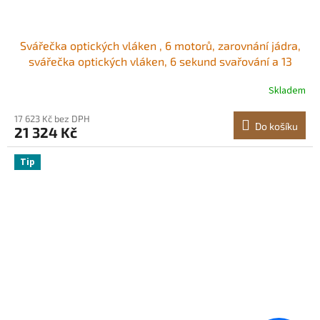
Svářečka optických vláken , 6 motorů, zarovnání jádra,
svářečka optických vláken, 6 sekund svařování a 13
sekund ohřevu, svářečka vláken s 5" dotykovou
Skladem
obrazovkou, držák vláken 3 v 1, baterie 7800 mAh pro
SM, MM, DS, NZDS
17 623 Kč bez DPH
Do košíku
21 324 Kč
Tip