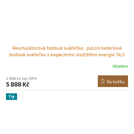
Akumulátorová bodová svářečka , pulzní bateriová
bodová svářečka s kapacitním úložištěm energie 14,5
kW, svářecím perem 73B, vysoce výkonným bodovým
Skladem
svařovacím zařízením 801D a 2 svařovacími režimy pro
čistý nikl o tloušťce 0,1–0,3 mm, baterie
4 866 Kč bez DPH
Do košíku
5 888 Kč
Tip