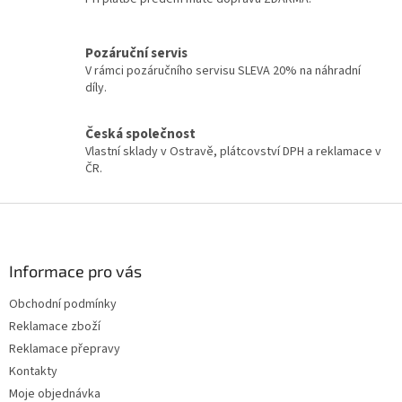
a
c
í
Pozáruční servis
p
V rámci pozáručního servisu SLEVA 20% na náhradní
r
díly.
v
k
y
Česká společnost
v
Vlastní sklady v Ostravě, plátcovství DPH a reklamace v
ý
ČR.
p
i
Z
s
á
u
p
a
Informace pro vás
t
Obchodní podmínky
í
Reklamace zboží
Reklamace přepravy
Kontakty
Moje objednávka