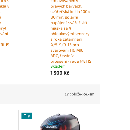
 x 43
ztmavováním v
kla v
pravých barvách,
,
svářečská kukla 100 x
á
80 mm, solární
y
napájení, svářečská
rytí
maska ​​se 4
ování
obloukovými senzory,
široké zatemnění
CRIUS
4/5-9/9-13 pro
svařování TIG MIG
ARC, řezání a
broušení - řada METIS
Skladem
1 509 Kč
17
položek celkem
Tip