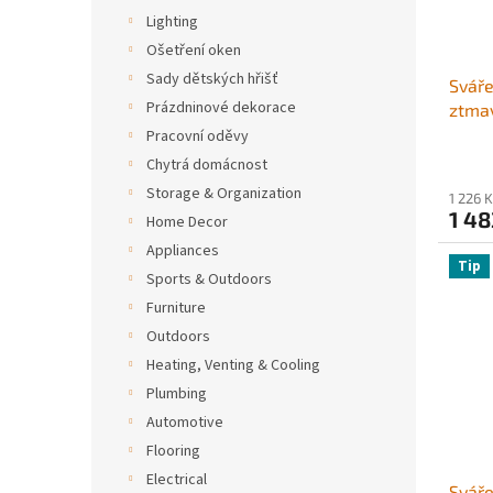
Lighting
Ošetření oken
Sady dětských hřišť
Sváře
Prázdninové dekorace
ztma
sváře
Pracovní oděvy
barvá
Chytrá domácnost
se 4 
Storage & Organization
1 226 
zatem
1 48
Home Decor
svařo
Appliances
brouš
Tip
Sports & Outdoors
Furniture
Outdoors
Heating, Venting & Cooling
Plumbing
Automotive
Flooring
Electrical
Sváře