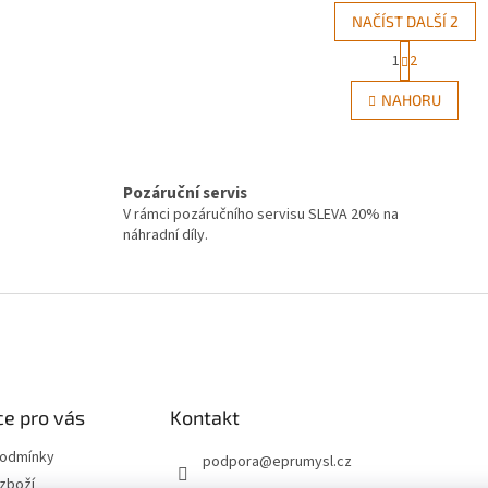
NAČÍST DALŠÍ 2
S
1
2
O
t
r
v
NAHORU
á
l
n
á
k
d
o
a
v
Pozáruční servis
c
á
í
V rámci pozáručního servisu SLEVA 20% na
n
p
náhradní díly.
í
r
v
k
y
v
ý
p
i
e pro vás
Kontakt
s
u
podmínky
podpora
@
eprumysl.cz
zboží