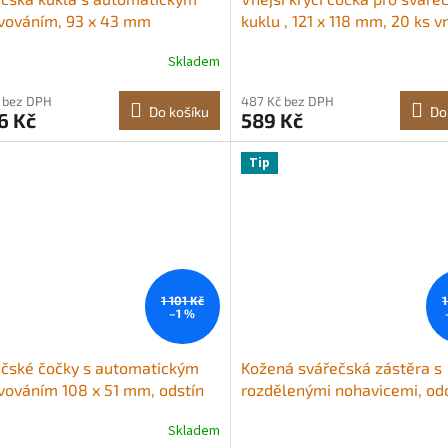
vováním, 93 x 43 mm
kuklu , 121 x 118 mm, 20 ks v
čská kukla v pravých barvách,
náhradních čoček, ochranné 
Skladem
ní svářečská maska, 2 senzory
kryty filtrů kompatibilní s
ku, stupeň krytí 4/9-13 pro
automaticky zatemňovacími
 bez DPH
487 Kč bez DPH
vání TIG MIG ARC a broušení -
svářečskými kuklami řady
Do košíku
Do
6 Kč
589 Kč
CRIUS (matná černá)
CRIUS/METIS
Tip
1 101 Kč
1
–1 %
čské čočky s automatickým
Kožená svářečská zástěra s
ováním 108 x 51 mm, odstín
rozdělenými nohavicemi, od
rue color, s duálními
hovězí kůže, nehořlavé svář
Skladem
kovými senzory, kompatibilní
kalhoty pro muže a ženy, te