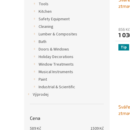
Tools
ztma
Kitchen
sváře
solár
Safety Equipment
oblou
Cleaning
856 Kč
svařo
Lumber & Composites
1 03
řada 
Bath
Tip
Doors & Windows
Holiday Decorations
Window Treatments
Musical Instruments
Paint
Industrial & Scientific
Výprodej
Sváře
ztmav
Cena
10, t
oblou
589
Kč
1509
Kč