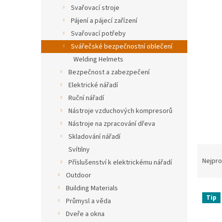
n
Svařovací stroje
e
Pájení a pájecí zařízení
l
Svařovací potřeby
Svářečské bezpečnostní oblečení
Welding Helmets
Bezpečnost a zabezpečení
Elektrické nářadí
Ruční nářadí
Nástroje vzduchových kompresorů
Nástroje na zpracování dřeva
Skladování nářadí
Ř
Svítilny
a
Nejpro
Příslušenství k elektrickému nářadí
z
Outdoor
e
Building Materials
V
n
Tip
Průmysl a věda
ý
í
p
p
Dveře a okna