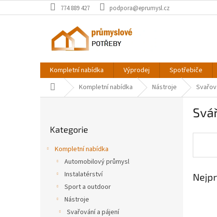
Přejít
774 889 427
podpora@eprumysl.cz
na
obsah
Kompletní nabídka
Výprodej
Spotřebiče
Domů
Kompletní nabídka
Nástroje
Svařová
P
Svá
o
Přeskočit
s
Kategorie
kategorie
t
r
Kompletní nabídka
a
Automobilový průmysl
n
Instalatérství
Nejpr
n
í
Sport a outdoor
p
Nástroje
a
Svařování a pájení