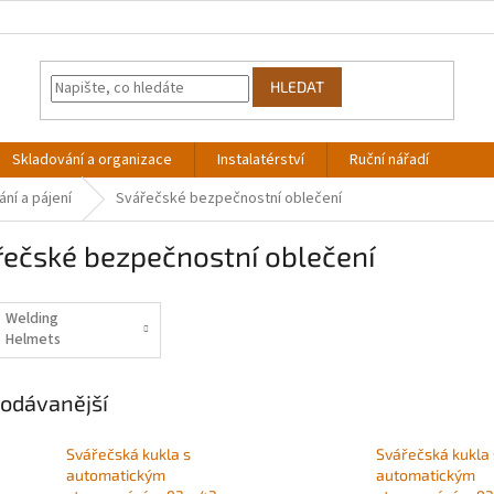
HLEDAT
Skladování a organizace
Instalatérství
Ruční nářadí
ní a pájení
Svářečské bezpečnostní oblečení
řečské bezpečnostní oblečení
Welding
Helmets
odávanější
Svářečská kukla s
Svářečská kukla 
automatickým
automatickým