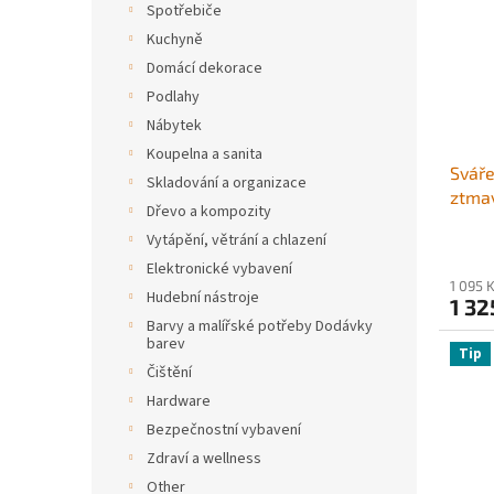
i
r
Spotřebiče
s
o
Kuchyně
p
d
Domácí dekorace
r
u
Podlahy
o
k
Nábytek
d
t
u
ů
Koupelna a sanita
Sváře
k
Skladování a organizace
ztma
t
Dřevo a kompozity
sváře
ů
Vytápění, větrání a chlazení
solár
Elektronické vybavení
oblou
1 095 
svařo
Hudební nástroje
1 32
řada 
Barvy a malířské potřeby Dodávky
barev
Tip
Čištění
Hardware
Bezpečnostní vybavení
Zdraví a wellness
Other