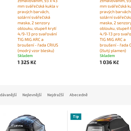
ztmavováním, 93 x 43
ztmavováním, 93
mm svářečská kukla v
mm svářečská ku
pravých barvách,
pravých barvách
solární svářečská
solární svářečsk
maska, 2 senzory
maska, 2 senzor
oblouku, stupeň krytí
oblouku, stupeň k
4/9-13 pro svařování
4/9-13 pro svař
TIG MIG ARC a
TIG MIG ARC a
broušení - řada CRIUS
broušení - řada 
(modrý vzor blesku)
(žlutý plamen)
Skladem
Skladem
1 325 Kč
1 036 Kč
dávanější
Nejlevnější
Nejdražší
Abecedně
Tip