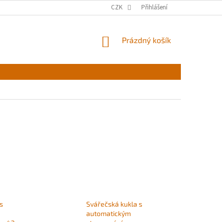
CZK
Přihlášení
NÁKUPNÍ
Prázdný košík
KOŠÍK
s
Svářečská kukla s
automatickým