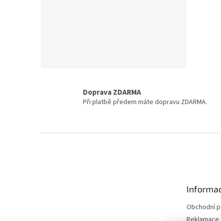
Doprava ZDARMA
Při platbě předem máte dopravu ZDARMA.
Z
á
p
a
t
Informac
í
Obchodní 
Reklamace 