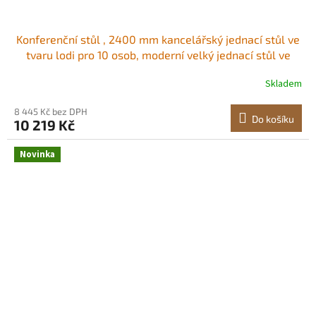
Konferenční stůl , 2400 mm kancelářský jednací stůl ve
tvaru lodi pro 10 osob, moderní velký jednací stůl ve
tvaru lodi s kovovými nohami, do kanceláře, zasedací
Skladem
místnosti, konferenční místnosti, snadná montáž,
černohnědá Ideální pro skupinové
8 445 Kč bez DPH
Do košíku
10 219 Kč
Novinka