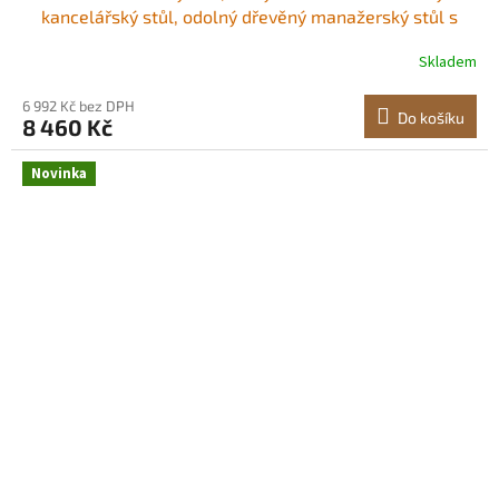
kancelářský stůl, odolný dřevěný manažerský stůl s
otvorem pro připojení kabelu, nosnost 113 kg, snadná
Skladem
montáž, pro práci, studium, psaní, ořech Moderní
manažerský stůl Prostorná pracovní deska
6 992 Kč bez DPH
Do košíku
8 460 Kč
Novinka