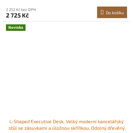
Pracovní prostor bez nepořádku
2 252 Kč bez DPH
Do košíku
2 725 Kč
Novinka
L-Shaped Executive Desk, Velký moderní kancelářský
stůl se zásuvkami a úložnou skříňkou, Odolný dřevěný