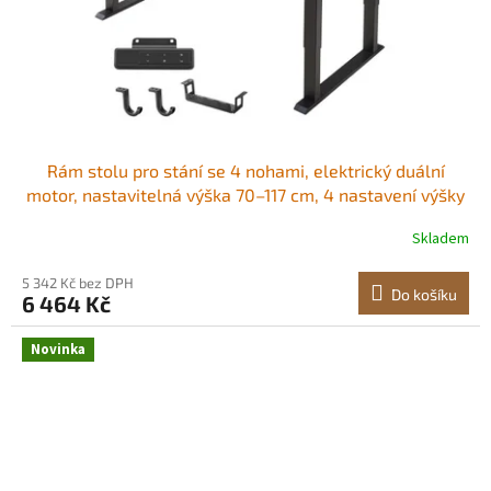
Rám stolu pro stání se 4 nohami, elektrický duální
motor, nastavitelná výška 70–117 cm, 4 nastavení výšky
s pamětí, nohy stolu pro stání, podstavec pro
Skladem
kancelářské i domácí pracovní stanice, černý Pohodlné
nošení Všestranná kompatibilita
5 342 Kč bez DPH
Do košíku
6 464 Kč
Novinka