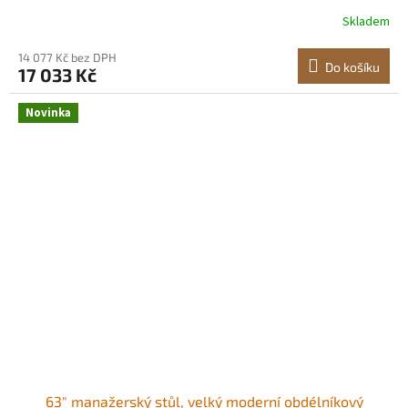
manažerský stůl, Nosnost 158,7 kg, Snadná montáž, pro
Skladem
práci, studium, psaní, Hnědá + Černá L-Shaped
Executive Desk Prostorná pracovní
14 077 Kč bez DPH
Do košíku
17 033 Kč
Novinka
63" manažerský stůl, velký moderní obdélníkový