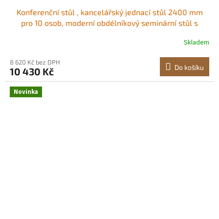
Konferenční stůl , kancelářský jednací stůl 2400 mm
pro 10 osob, moderní obdélníkový seminární stůl s
kovovými nohami, velký jednací stůl ideální do
Skladem
kanceláře, zasedací místnosti, konferenční místnosti,
snadná montáž, hnědý Ideální pro skupinové
8 620 Kč bez DPH
Do košíku
10 430 Kč
Novinka