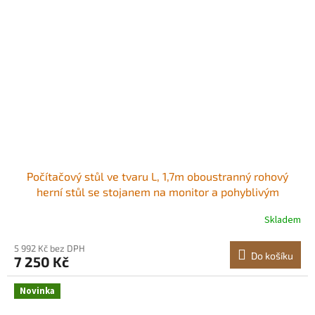
Počítačový stůl ve tvaru L, 1,7m oboustranný rohový
herní stůl se stojanem na monitor a pohyblivým
stojanem na procesor, moderní stylový počítačový stůl,
Skladem
robustní pracovní stanice pro domácí kancelář - snadná
montáž Dostatek úložného prostoru<br/
5 992 Kč bez DPH
Do košíku
7 250 Kč
Novinka