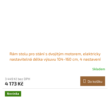
Rám stolu pro stání s dvojitým motorem, elektricky
nastavitelná délka výsuvu 104–160 cm, 4 nastavení
výšky s pamětí, nohy stolu pro stání, zvedák nohou stolu
Skladem
pro kancelářské i domácí pracovní stanice, černá
Pohodlné nošení Všestranná
3 449 Kč bez DPH
Do košíku
4 173 Kč
Novinka