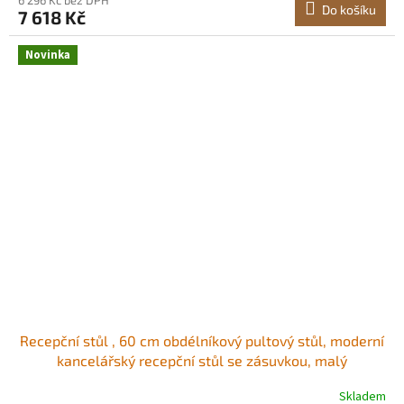
Do košíku
7 618 Kč
Novinka
Recepční stůl , 60 cm obdélníkový pultový stůl, moderní
kancelářský recepční stůl se zásuvkou, malý
minimalistický pultový stůl pro pokladny, vstupní halu,
Skladem
kosmetický salon a kancelář, bílý Stylový recepční stůl