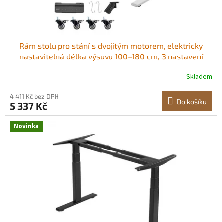
t
ů
Rám stolu pro stání s dvojitým motorem, elektricky
nastavitelná délka výsuvu 100–180 cm, 3 nastavení
výšky s pamětí, zvedák nohou stolu pro sezení a stání
Skladem
pro kancelářské i domácí pracovní stanice, bílý
Pohodlné nošení Všestranná
4 411 Kč bez DPH
Do košíku
5 337 Kč
Novinka