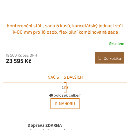
Konferenční stůl , sada 6 kusů, kancelářský jednací stůl
1400 mm pro 16 osob, flexibilní kombinovaná sada
stolů, moderní obdélníkový jednací stůl s kovovými
Skladem
nohami do kanceláře, konferenční místnosti, snadná
montáž Ideální pro skupinové schůzky
19 500 Kč bez DPH
Do košíku
23 595 Kč
NAČÍST 15 DALŠÍCH
S
1
3
t
O
r
40
položek celkem
v
á
l
NAHORU
n
á
k
d
o
v
a
á
Doprava ZDARMA
c
n