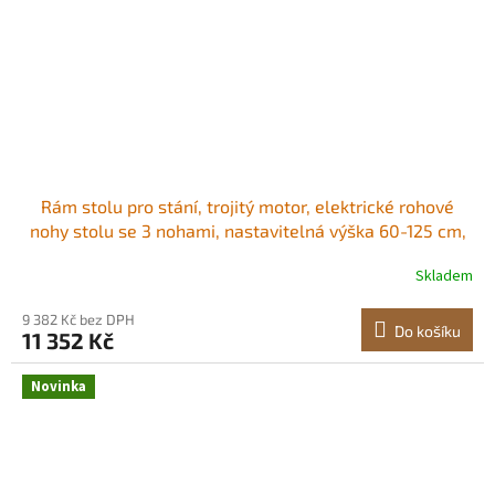
Rám stolu pro stání, trojitý motor, elektrické rohové
nohy stolu se 3 nohami, nastavitelná výška 60-125 cm,
4 nastavení výšky s pamětí, zvedák nohou pro kancelář
Skladem
a domácí práci, černý Pohodlné nošení Všestranná
kompatibilita s deskou stolu<br
9 382 Kč bez DPH
Do košíku
11 352 Kč
Novinka