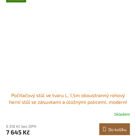
Počítačový stůl ve tvaru L, 1,5m oboustranný rohový
herní stůl se zásuvkami a úložnými policemi, moderní
stylový počítačový stůl, robustní pracovní stanice pro
Skladem
domácí kancelář - snadná montáž Dostatek úložného
prostoru Čtyři dřevěné zásuvky
6 318 Kč bez DPH
Do košíku
7 645 Kč