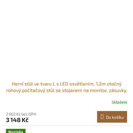
Herní stůl ve tvaru L s LED osvětlením, 1,2m otočný
rohový počítačový stůl se stojanem na monitor, zásuvky,
pohyblivý stojan a police na procesor, moderní stylový
Skladem
herní stůl pro domácí kancelář RGB LED osvětlení
Vestavěná zásuvka Stabilní
2 602 Kč bez DPH
Do košíku
3 148 Kč
Novinka