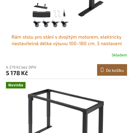
Rám stolu pro stání s dvojitým motorem, elektricky
nastavitelná délka výsuvu 100–180 cm, 3 nastavení
výšky s pamětí, zvedák nohou stolu pro sezení a stání
Skladem
pro kancelářské i domácí pracovní stanice, černý
Pohodlné nošení Všestranná
4 279 Kč bez DPH
Do košíku
5 178 Kč
Novinka