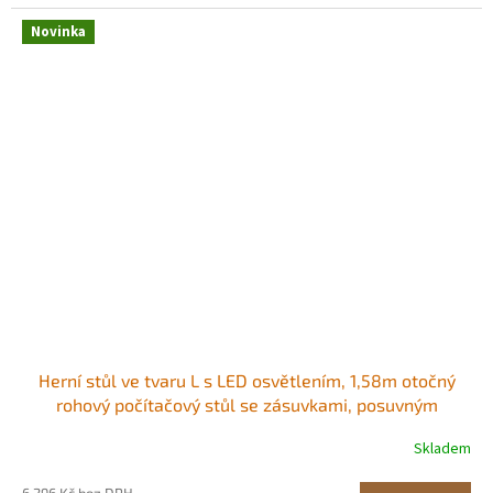
Novinka
Herní stůl ve tvaru L s LED osvětlením, 1,58m otočný
rohový počítačový stůl se zásuvkami, posuvným
stojanem na procesor a úložnými zásuvkami, moderní
Skladem
stylový herní stůl pro domácí kancelář RGB LED
osvětlení Vestavěná zásuvka Dostatek
6 296 Kč bez DPH