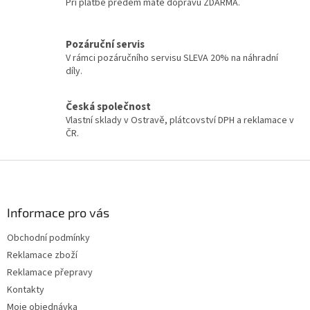
í
Při platbě předem máte dopravu ZDARMA.
í
p
r
v
Pozáruční servis
k
V rámci pozáručního servisu SLEVA 20% na náhradní
y
díly.
v
ý
Česká společnost
p
Vlastní sklady v Ostravě, plátcovství DPH a reklamace v
i
ČR.
s
u
Z
á
p
a
Informace pro vás
t
Obchodní podmínky
í
Reklamace zboží
Reklamace přepravy
Kontakty
Moje objednávka