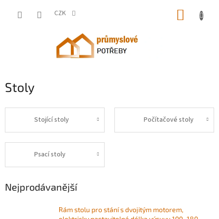
Přejít
NÁKUP
na
CZK
obsah
KOŠÍK
Stoly
Stojící stoly
Počítačové stoly
Psací stoly
Nejprodávanější
Rám stolu pro stání s dvojitým motorem,
elektricky nastavitelná délka výsuvu 100–180