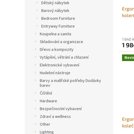
u
ů
Dětský nábytek
Ergon
k
Barový nábytek
kolen
t
Bedroom Furniture
polšt
ů
Entryway Furniture
dřeva
Koupelna a sanita
přiro
1 640 
nebo 
Skladování a organizace
1 98
kance
Dřevo a kompozity
polšt
Vytápění, větrání a chlazení
Novi
Elektronické vybavení
Hudební nástroje
Barvy a malířské potřeby Dodávky
barev
Čištění
Hardware
Bezpečnostní vybavení
Zdraví a wellness
Ergon
Other
koleč
Lighting
tvaru