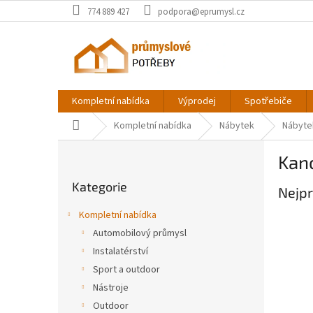
Přejít
774 889 427
podpora@eprumysl.cz
na
obsah
Kompletní nabídka
Výprodej
Spotřebiče
Domů
Kompletní nabídka
Nábytek
Nábyte
P
Kanc
o
Přeskočit
s
Kategorie
kategorie
Nejpr
t
r
Kompletní nabídka
a
Automobilový průmysl
n
Instalatérství
n
í
Sport a outdoor
p
Nástroje
a
Outdoor