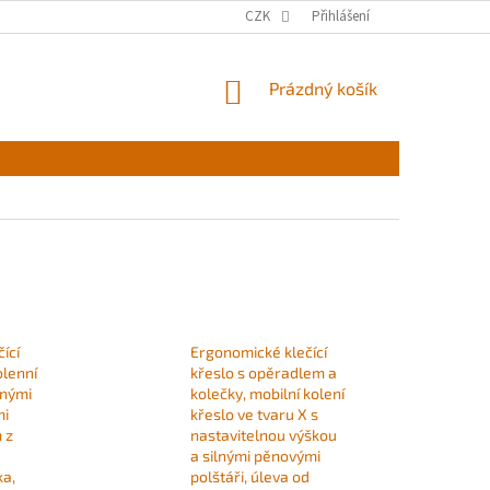
CZK
Přihlášení
NÁKUPNÍ
Prázdný košík
KOŠÍK
ící
Ergonomické klečící
olenní
křeslo s opěradlem a
lnými
kolečky, mobilní kolení
mi
křeslo ve tvaru X s
 z
nastavitelnou výškou
a silnými pěnovými
ka,
polštáři, úleva od