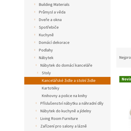
n
Building Materials
e
Průmysl a věda
l
Dveře a okna
Spotřebiče
Kuchyně
Domácí dekorace
Ř
Podlahy
a
Nejpro
Nábytek
z
Nábytek do domácí kanceláře
e
Stoly
V
n
Novi
Kancelářské židle a stolní židle
ý
í
Kartotéky
p
p
i
r
Knihovny a police na knihy
s
o
Příslušenství nábytku a náhradní díly
p
d
Nábytek do kuchyně a jídelny
r
u
Living Room Furniture
o
k
Zařízení pro salony a lázně
d
t