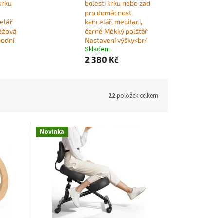
krku
bolesti krku nebo zad
pro domácnost,
elář
kancelář, meditaci,
béžová
černé Měkký polštář
podní
Nastavení výšky<br/
Skladem
2 380 Kč
22
položek celkem
Novinka