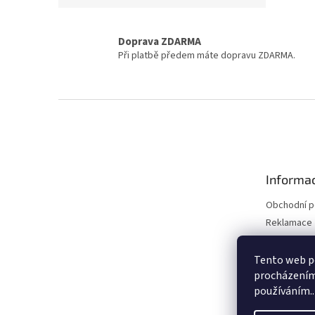
Doprava ZDARMA
Při platbě předem máte dopravu ZDARMA.
Z
á
p
a
t
Informac
í
Obchodní 
Reklamace 
Reklamace 
Kontakty
Tento web po
procházením 
Moje objed
používáním..