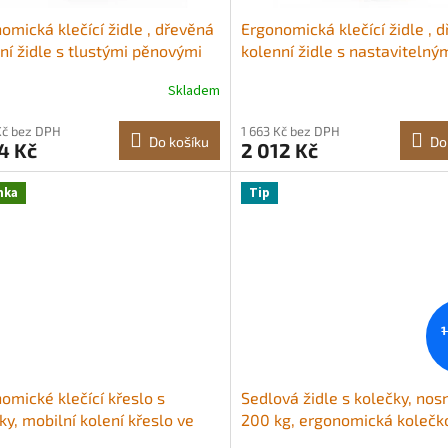
omická klečící židle , dřevěná
Ergonomická klečící židle , 
ní židle s tlustými pěnovými
kolenní židle s nastavitelný
áři a rámem z masivního
tlustými pěnovými polštáři a
Skladem
, nastavitelná výška,
rámem z masivního dřeva,
zená úleva od bolesti krku
nastavitelná výška, úleva od
Kč bez DPH
1 663 Kč bez DPH
zad, ideální pro domácnost,
krku nebo zad pro domácnos
Do košíku
Do
4 Kč
2 012 Kč
lář nebo meditaci Měkký
kancelář nebo meditaci, béž
ář Spodní lišty
Měkký polštář Spodní
nka
Tip
1
omické klečící křeslo s
Sedlová židle s kolečky, nos
ky, mobilní kolení křeslo ve
200 kg, ergonomická kolečk
 X s nastavitelnou výškou a
židle, výškově nastavitelná,