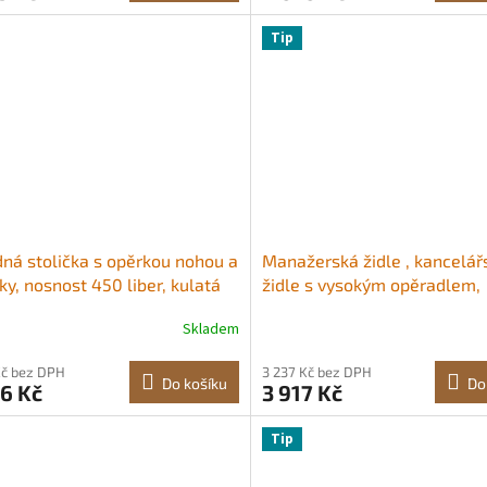
černá
Tip
dná stolička s opěrkou nohou a
Manažerská židle , kancelář
ky, nosnost 450 liber, kulatá
židle s vysokým opěradlem,
dná stolička, výškově
výklopnými područkami a be
Skladem
vitelná otočná stolička z
opěrkou, ergonomická kance
é PU kůže pro salon, lázně,
židle s nastavitelným sklon
Kč bez DPH
3 237 Kč bez DPH
e, tetování, kliniky, černá
výškou, otočná židle z uměl
Do košíku
Do
6 Kč
3 917 Kč
pro práci, studium a hraní he
černá
Tip