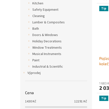
Kitchen
Tip
Safety Equipment
Cleaning
Lumber & Composites
Bath
Doors & Windows
Holiday Decorations
Window Treatments
Musical Instruments
Pojíz
Paint
koleč
Industrial & Scientific
pojíz
Výprodej
nasta
tlust
1 683 
masáž
2 03
Cena
Tip
1430
Kč
12191
Kč