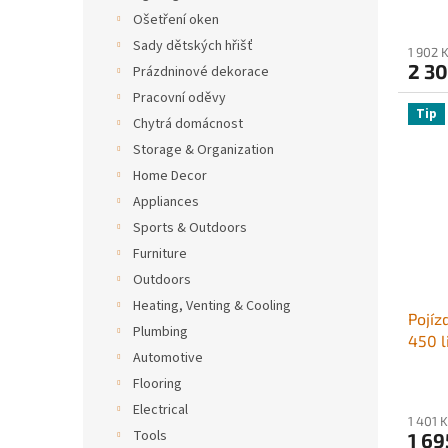
silný
Ošetření oken
přiro
Sady dětských hřišť
1 902 
nebo 
2 30
Prázdninové dekorace
nebo 
Pracovní oděvy
Nasta
Tip
Chytrá domácnost
Storage & Organization
Home Decor
Appliances
Sports & Outdoors
Furniture
Outdoors
Heating, Venting & Cooling
Pojíz
Plumbing
450 l
Automotive
výško
Flooring
kůže,
lázně
Electrical
1 401 
čern
Tools
1 69