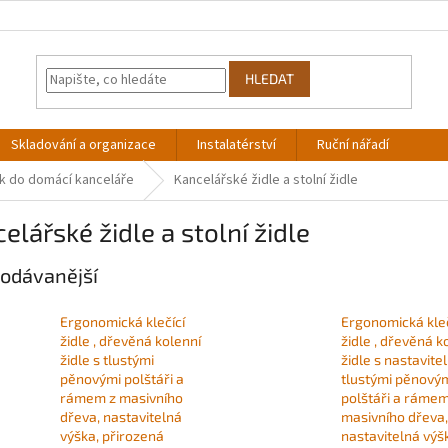
HLEDAT
Skladování a organizace
Instalatérství
Ruční nářadí
k do domácí kanceláře
Kancelářské židle a stolní židle
elářské židle a stolní židle
odávanější
Ergonomická klečící
Ergonomická kleč
židle , dřevěná kolenní
židle , dřevěná k
židle s tlustými
židle s nastavite
pěnovými polštáři a
tlustými pěnový
rámem z masivního
polštáři a rámem
dřeva, nastavitelná
masivního dřeva,
výška, přirozená
nastavitelná výš