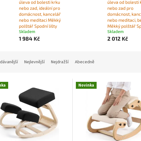
úleva od bolesti krku
úleva od bolesti 
nebo zad, ideální pro
nebo zad pro
domácnost, kancelář
domácnost, kanc
nebo meditaci Měkký
nebo meditaci, 
polštář Spodní lišty
Měkký polštář S
Skladem
Skladem
1 984 Kč
2 012 Kč
dávanější
Nejlevnější
Nejdražší
Abecedně
nka
Novinka