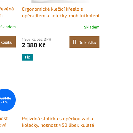
dřevěná
Ergonomické klečící křeslo s
mi
opěradlem a kolečky, mobilní kolení
křeslo ve tvaru X s nastavitelnou
Skladem
Skladem
výškou a silnými pěnovými polštáři,
 bolesti
úleva od bolesti krku nebo zad pro
1 967 Kč bez DPH
t,
domácnost, kancelář, meditaci,
 košíku
Do košíku
2 380 Kč
ová
černé Měkký polštář Nastavení
výšky<br/
Tip
 821 Kč
–1 %
nost
Pojízdná stolička s opěrkou zad a
ová
kolečky, nosnost 450 liber, kulatá
pojízdná stolička, výškově