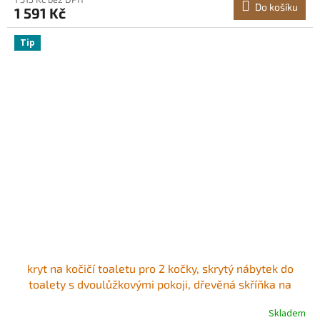
Do košíku
1 591 Kč
Tip
kryt na kočičí toaletu pro 2 kočky, skrytý nábytek do
toalety s dvoulůžkovými pokoji, dřevěná skříňka na
kočičí toaletu se hodí do většiny kočičích toalet, 122,5
Skladem
cm D x 46,5 cm Š x 49,7 cm V, šedá