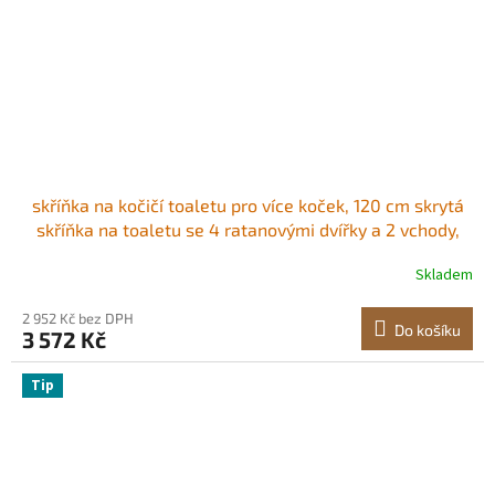
skříňka na kočičí toaletu pro více koček, 120 cm skrytá
skříňka na toaletu se 4 ratanovými dvířky a 2 vchody,
vnitřní kočičí toaleta, dřevěný nábytek pro kočičí
Skladem
domeček, pasuje do většiny kočičích toalet, zelená
2 952 Kč bez DPH
Do košíku
3 572 Kč
Tip