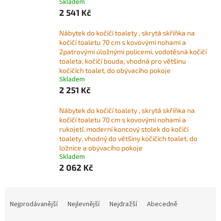
Skladem
2 541 Kč
Nábytek do kočičí toalety , skrytá skříňka na
kočičí toaletu 70 cm s kovovými nohami a
2patrovými úložnými policemi, vodotěsná kočičí
toaleta, kočičí bouda, vhodná pro většinu
kočičích toalet, do obývacího pokoje
Skladem
2 251 Kč
Nábytek do kočičí toalety , skrytá skříňka na
kočičí toaletu 70 cm s kovovými nohami a
rukojetí, moderní koncový stolek do kočičí
toalety, vhodný do většiny kočičích toalet, do
ložnice a obývacího pokoje
Skladem
2 062 Kč
Ř
a
Nejprodávanější
Nejlevnější
Nejdražší
Abecedně
z