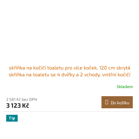
skříňka na kočičí toaletu pro více koček, 120 cm skrytá
skříňka na toaletu se 4 dvířky a 2 vchody, vnitřní kočičí
toaleta, dřevěný nábytek pro kočičí domeček, pasuje do
Skladem
většiny kočičích toalet, hnědá a bílá
2 581 Kč bez DPH
Do košíku
3 123 Kč
Tip