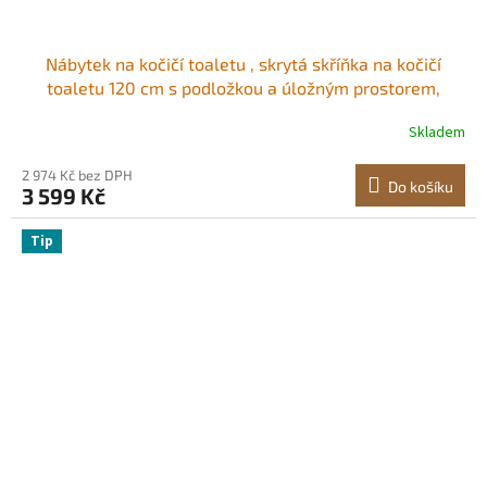
Nábytek na kočičí toaletu , skrytá skříňka na kočičí
toaletu 120 cm s podložkou a úložným prostorem,
vodotěsný koncový stolek do kočičí toalety, kočičí
Skladem
bouda, vhodná pro většinu kočičích toalet, do ložnice a
obývacího pokoje
2 974 Kč bez DPH
Do košíku
3 599 Kč
Tip