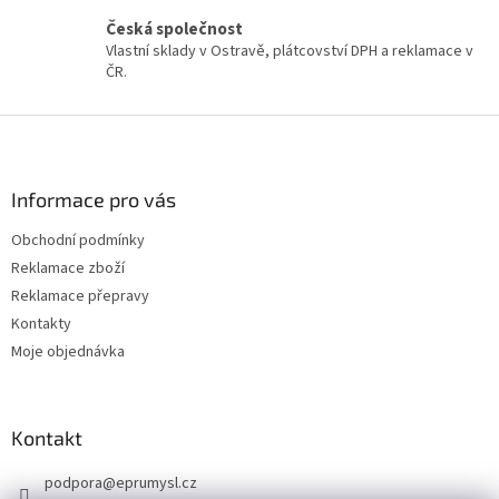
ý
Česká společnost
p
Vlastní sklady v Ostravě, plátcovství DPH a reklamace v
i
ČR.
s
u
Z
á
p
a
Informace pro vás
t
Obchodní podmínky
í
Reklamace zboží
Reklamace přepravy
Kontakty
Moje objednávka
Kontakt
podpora
@
eprumysl.cz