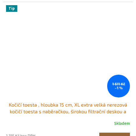
Tip
1 611 Kč
–1 %
Kočičí toesta , hloubka 15 cm, XL extra velká nerezová
kočičí toesta s naběračkou, širokou filtrační deskou a
vysokými bočnicemi, uzavřená, bez zápachu, snadno
Skladem
čistitelná, vhodná pro velké kočky
1 315 Kč bez DPH