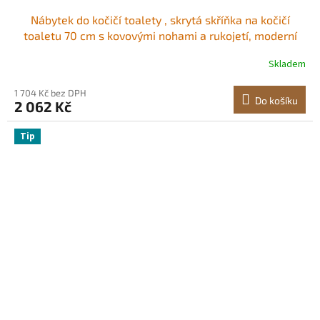
Nábytek do kočičí toalety , skrytá skříňka na kočičí
toaletu 70 cm s kovovými nohami a rukojetí, moderní
koncový stolek do kočičí toalety, vhodný do většiny
Skladem
kočičích toalet, do ložnice a obývacího pokoje
1 704 Kč bez DPH
Do košíku
2 062 Kč
Tip