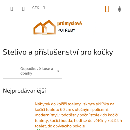
Přejít
NÁKUP
na
CZK
obsah
KOŠÍK
Stelivo a příslušenství pro kočky
Odpadkové koše a
domky
Nejprodávanější
Nábytek do kočičí toalety , skrytá skříňka na
kočičí toaletu 60 cm s úložnými policemi,
moderní styl, vodotěsný boční stolek do kočičí
toalety, kočičí bouda, hodí se do většiny kočičích
toalet, do obývacího pokoje