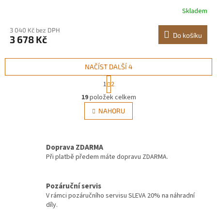
interiéru, velká skrytá skříňka na kočičí toaletu, vhodná
Skladem
pro většinu kočičích toalet, 86,5 cm D x 49,3 cm Š x
183,3 cm V, tmavě hnědá
3 040 Kč bez DPH
Do košíku
3 678 Kč
NAČÍST DALŠÍ 4
S
1
2
t
O
r
19
položek celkem
v
á
l
NAHORU
n
á
k
d
o
v
a
á
Doprava ZDARMA
c
n
í
Při platbě předem máte dopravu ZDARMA.
í
p
r
v
Pozáruční servis
k
V rámci pozáručního servisu SLEVA 20% na náhradní
y
díly.
v