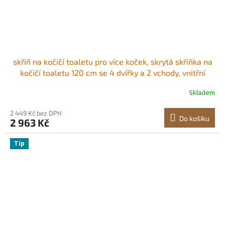
skříň na kočičí toaletu pro více koček, skrytá skříňka na
kočičí toaletu 120 cm se 4 dvířky a 2 vchody, vnitřní
kočičí toaleta, dřevěný boční stolek do kočičího
Skladem
domečku, pasuje do většiny kočičích toalet, zelená
2 449 Kč bez DPH
Do košíku
2 963 Kč
Tip