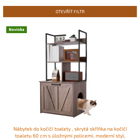
e
n
OTEVŘÍT FILTR
í
p
V
r
Novinka
ý
o
p
d
i
u
s
k
p
t
r
ů
o
d
u
k
t
ů
Nábytek do kočičí toalety , skrytá skříňka na kočičí
toaletu 60 cm s úložnými policemi, moderní styl,