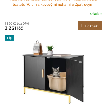
toaletu 70 cm s kovovými nohami a 2patrovými
úložnými policemi, vodotěsná kočičí toaleta, kočičí
Skladem
bouda, vhodná pro většinu kočičích toalet, do obývacího
pokoje
1 860 Kč bez DPH
Do košíku
2 251 Kč
Tip