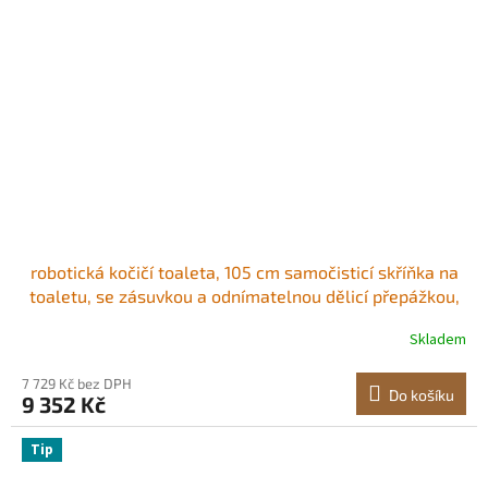
robotická kočičí toaleta, 105 cm samočisticí skříňka na
toaletu, se zásuvkou a odnímatelnou dělicí přepážkou,
automatická toaleta s vestavěnou zásuvkou, pasuje do
Skladem
většiny chytrých kočičích toalet
7 729 Kč bez DPH
Do košíku
9 352 Kč
Tip