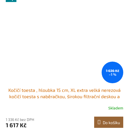
1 636 Kč
–1 %
Kočičí toesta , hloubka 15 cm, XL extra velká nerezová
kočičí toesta s naběračkou, širokou filtrační deskou a
vysokými bočnicemi, uzavřená, bez zápachu, snadno
Skladem
čistitelná, vhodná pro velké kočky
1 336 Kč bez DPH
Do košíku
1 617 Kč