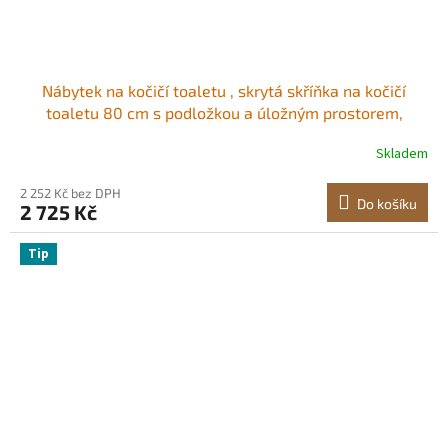
Nábytek na kočičí toaletu , skrytá skříňka na kočičí
toaletu 80 cm s podložkou a úložným prostorem,
vodotěsný koncový stolek do kočičí toalety, kočičí
Skladem
bouda, vhodná pro většinu kočičích toalet, do ložnice a
obývacího pokoje
2 252 Kč bez DPH
Do košíku
2 725 Kč
Tip