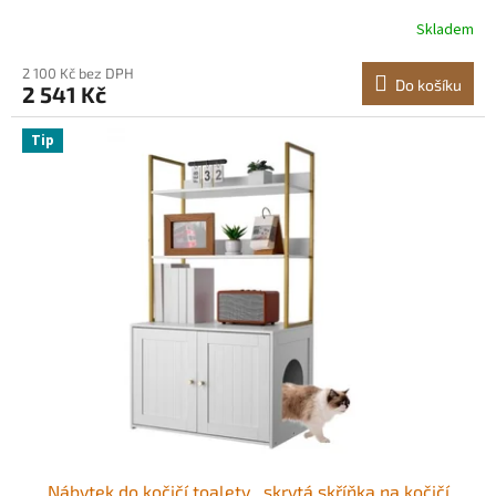
vodotěsný boční stolek do kočičí toalety, kočičí bouda,
Skladem
hodí se do většiny kočičích toalet, do obývacího pokoje
2 100 Kč bez DPH
Do košíku
2 541 Kč
Tip
Nábytek do kočičí toalety , skrytá skříňka na kočičí