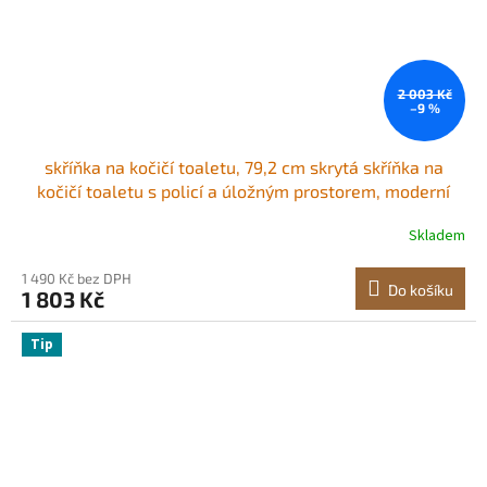
2 003 Kč
–9 %
skříňka na kočičí toaletu, 79,2 cm skrytá skříňka na
kočičí toaletu s policí a úložným prostorem, moderní
styl vnitřní kočičí toalety, dřevěný koncový stolek do
Skladem
kočičího domečku, pasuje na většinu kočičích toalet,
červená a zelená
1 490 Kč bez DPH
Do košíku
1 803 Kč
Tip