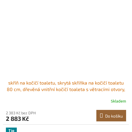
skříň na kočičí toaletu, skrytá skříňka na kočičí toaletu
80 cm, dřevěná vnitřní kočičí toaleta s větracími otvory,
dvoudveřový nábytek do kočičího domečku, boční
Skladem
stolek, vhodný do většiny kočičích toalet
2 383 Kč bez DPH
Do košíku
2 883 Kč
Tip