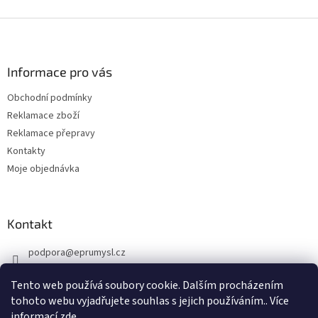
p
i
Z
s
á
u
p
a
Informace pro vás
t
Obchodní podmínky
í
Reklamace zboží
Reklamace přepravy
Kontakty
Moje objednávka
Kontakt
podpora
@
eprumysl.cz
774 889 427
Tento web používá soubory cookie. Dalším procházením
tohoto webu vyjadřujete souhlas s jejich používáním.. Více
informací
zde
.