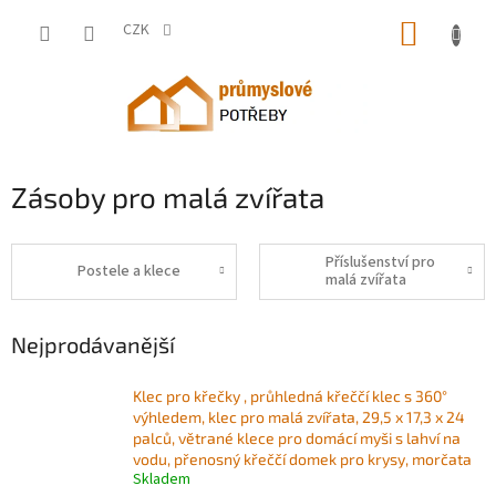
Přejít
NÁKUP
na
CZK
obsah
KOŠÍK
Zásoby pro malá zvířata
Příslušenství pro
Postele a klece
malá zvířata
Nejprodávanější
Klec pro křečky , průhledná křeččí klec s 360°
výhledem, klec pro malá zvířata, 29,5 x 17,3 x 24
palců, větrané klece pro domácí myši s lahví na
vodu, přenosný křeččí domek pro krysy, morčata
Skladem