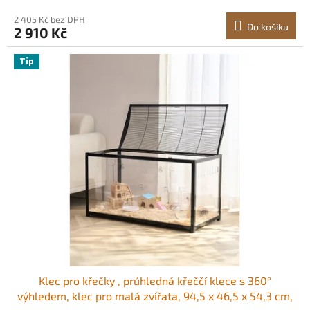
2 405 Kč bez DPH
Do košíku
2 910 Kč
Tip
Klec pro křečky , průhledná křeččí klece s 360°
výhledem, klec pro malá zvířata, 94,5 x 46,5 x 54,3 cm,