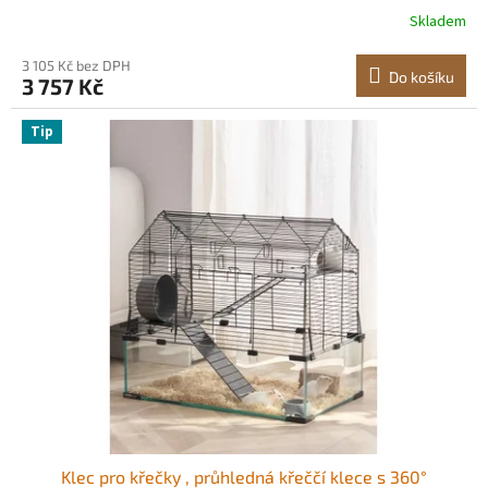
větrané klece pro myši s předními dvířky, přenosný
Skladem
křeččí domek pro krysy a morčata
3 105 Kč bez DPH
Do košíku
3 757 Kč
Tip
Klec pro křečky , průhledná křeččí klece s 360°