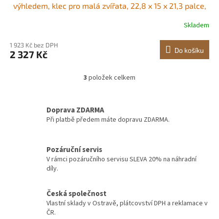
výhledem, klec pro malá zvířata, 22,8 x 15 x 21,3 palce,
větrané klece pro domácí myši s lahví na vodu,
Skladem
přenosný křeččí domek pro krysy, morčata
1 923 Kč bez DPH
Do košíku
2 327 Kč
3
položek celkem
O
v
l
á
Doprava ZDARMA
d
Při platbě předem máte dopravu ZDARMA.
a
c
í
Pozáruční servis
p
V rámci pozáručního servisu SLEVA 20% na náhradní
r
díly.
v
k
y
Česká společnost
v
Vlastní sklady v Ostravě, plátcovství DPH a reklamace v
ý
ČR.