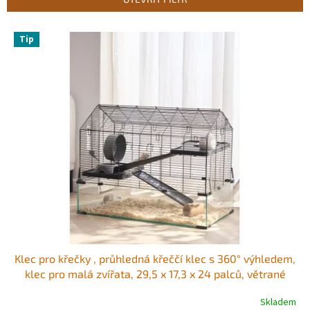
í
p
V
r
Tip
ý
o
p
d
i
u
s
k
p
t
r
ů
o
d
u
k
t
ů
Klec pro křečky , průhledná křeččí klec s 360° výhledem,
klec pro malá zvířata, 29,5 x 17,3 x 24 palců, větrané
klece pro domácí myši s lahví na vodu, přenosný křeččí
Skladem
domek pro krysy, morčata