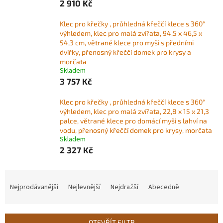
2 910 Kč
Klec pro křečky , průhledná křeččí klece s 360°
výhledem, klec pro malá zvířata, 94,5 x 46,5 x
54,3 cm, větrané klece pro myši s předními
dvířky, přenosný křeččí domek pro krysy a
morčata
Skladem
3 757 Kč
Klec pro křečky , průhledná křeččí klece s 360°
výhledem, klec pro malá zvířata, 22,8 x 15 x 21,3
palce, větrané klece pro domácí myši s lahví na
vodu, přenosný křeččí domek pro krysy, morčata
Skladem
2 327 Kč
Ř
a
Nejprodávanější
Nejlevnější
Nejdražší
Abecedně
z
e
n
OTEVŘÍT FILTR