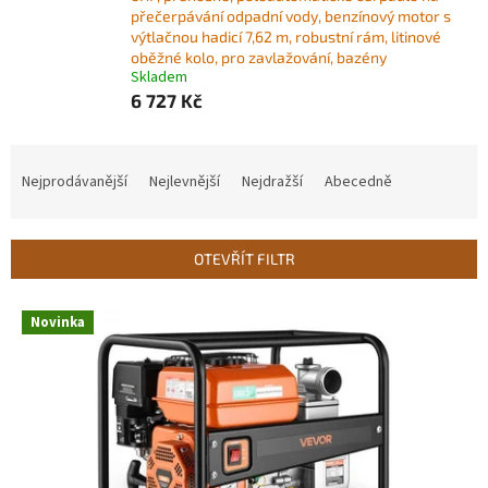
přečerpávání odpadní vody, benzínový motor s
výtlačnou hadicí 7,62 m, robustní rám, litinové
oběžné kolo, pro zavlažování, bazény
Skladem
6 727 Kč
Ř
a
Nejprodávanější
Nejlevnější
Nejdražší
Abecedně
z
e
n
OTEVŘÍT FILTR
í
p
V
r
Novinka
ý
o
p
d
i
u
s
k
p
t
r
ů
o