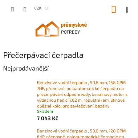
Přejít
NÁKUP
na
CZK
obsah
KOŠÍK
Přečerpávací čerpadla
Nejprodávanější
Benzínové vodní čerpadlo , 50,8 mm, 158 GPM
7HP, přenosné, poloautomatické čerpadlo na
přečerpávání odpadní vody, benzínový motor s
výtlačnou hadicí 7,62 m, robustní rám, litinové
oběžné kolo, pro zavlažování, bazény
Skladem
7 043 Kč
Benzínové vodní čerpadlo , 50,8 mm, 128 GPM
6HP, přenosné, poloautomatické čerpadlo na