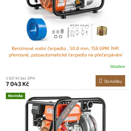
d
u
k
t
ů
Benzínové vodní čerpadlo , 50,8 mm, 158 GPM 7HP,
přenosné, poloautomatické čerpadlo na přečerpávání
odpadní vody, benzínový motor s výtlačnou hadicí 7,62
Skladem
m, robustní rám, litinové oběžné kolo, pro zavlažování,
bazény
5 821 Kč bez DPH
Do košíku
7 043 Kč
Novinka