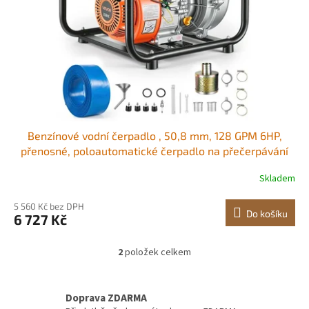
Benzínové vodní čerpadlo , 50,8 mm, 128 GPM 6HP,
přenosné, poloautomatické čerpadlo na přečerpávání
odpadní vody, benzínový motor s výtlačnou hadicí 7,62
Skladem
m, robustní rám, litinové oběžné kolo, pro zavlažování,
bazény
5 560 Kč bez DPH
Do košíku
6 727 Kč
2
položek celkem
O
v
l
á
Doprava ZDARMA