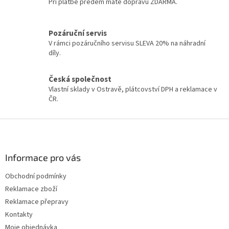
d
Při platbě předem máte dopravu ZDARMA.
a
c
í
Pozáruční servis
p
V rámci pozáručního servisu SLEVA 20% na náhradní
r
díly.
v
k
y
Česká společnost
v
Vlastní sklady v Ostravě, plátcovství DPH a reklamace v
ý
ČR.
p
i
Z
s
á
u
p
a
Informace pro vás
t
Obchodní podmínky
í
Reklamace zboží
Reklamace přepravy
Kontakty
Moje objednávka