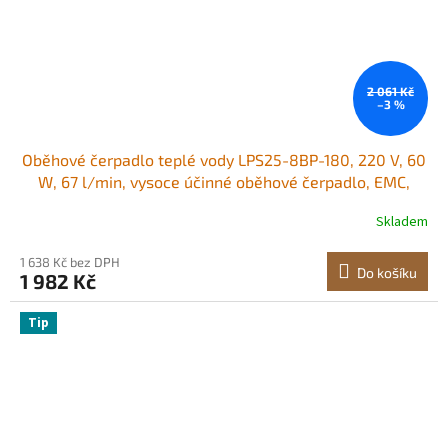
2 061 Kč
–3 %
Oběhové čerpadlo teplé vody LPS25-8BP-180, 220 V, 60
W, 67 l/min, vysoce účinné oběhové čerpadlo, EMC,
automatické oběhové čerpadlo vody, 38 mm (1,5")
Skladem
závitové oběhové čerpadlo NPT pro systém ohřevu vody
1 638 Kč bez DPH
Do košíku
1 982 Kč
Tip