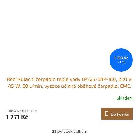
1 793 Kč
–1 %
Recirkulační čerpadlo teplé vody LPS25-6BP-180, 220 V,
45 W, 60 l/min, vysoce účinné oběhové čerpadlo, EMC,
automatické oběhové čerpadlo vody, 38 mm (1,5")
Skladem
závitové oběhové čerpadlo NPT pro systém ohřevu vody
1 464 Kč bez DPH
Do košíku
1 771 Kč
13
položek celkem
O