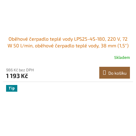
Oběhové čerpadlo teplé vody LPS25-4S-180, 220 V, 72
W 50 l/min, oběhové čerpadlo teplé vody, 38 mm (1,5")
závit NPT, 3stupňové oběhové čerpadlo, tichý provoz,
Skladem
oběhové čerpadlo pro domácí ohřev vody
986 Kč bez DPH
Do košíku
1 193 Kč
Tip