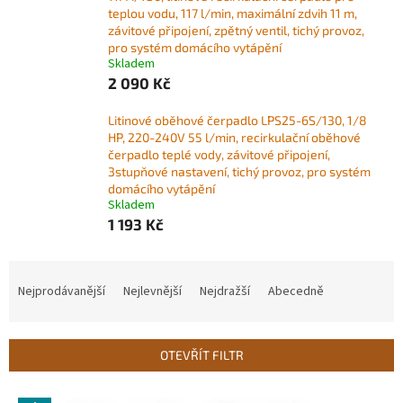
teplou vodu, 117 l/min, maximální zdvih 11 m,
závitové připojení, zpětný ventil, tichý provoz,
pro systém domácího vytápění
Skladem
2 090 Kč
Litinové oběhové čerpadlo LPS25-6S/130, 1/8
HP, 220-240V 55 l/min, recirkulační oběhové
čerpadlo teplé vody, závitové připojení,
3stupňové nastavení, tichý provoz, pro systém
domácího vytápění
Skladem
1 193 Kč
Ř
a
Nejprodávanější
Nejlevnější
Nejdražší
Abecedně
z
e
n
OTEVŘÍT FILTR
í
p
V