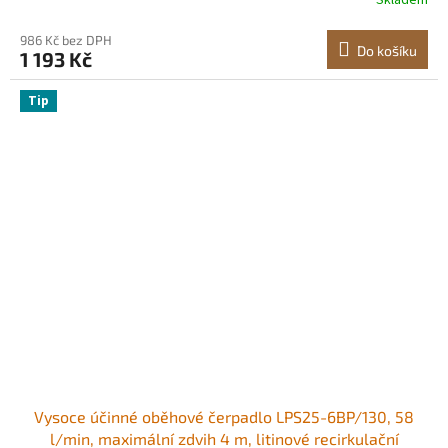
Skladem
provoz, pro systém domácího vytápění
986 Kč bez DPH
Do košíku
1 193 Kč
Tip
Vysoce účinné oběhové čerpadlo LPS25-6BP/130, 58
l/min, maximální zdvih 4 m, litinové recirkulační