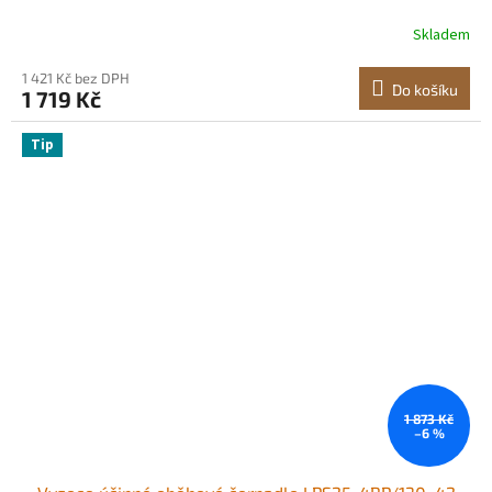
oběhové čerpadlo pro teplou vodu, závitové připojení,
Skladem
zpětný ventil, tichý provoz, pro systém vytápění
domácností
1 421 Kč bez DPH
Do košíku
1 719 Kč
Tip
1 873 Kč
–6 %