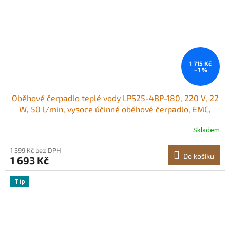
1 715 Kč
–1 %
Oběhové čerpadlo teplé vody LPS25-4BP-180, 220 V, 22
W, 50 l/min, vysoce účinné oběhové čerpadlo, EMC,
automatické oběhové čerpadlo vody, 38 mm (1,5")
Skladem
závitové oběhové čerpadlo NPT pro systém ohřevu vody
1 399 Kč bez DPH
Do košíku
1 693 Kč
Tip