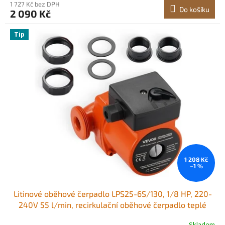
1 727 Kč bez DPH
Do košíku
2 090 Kč
Tip
1 208 Kč
–1 %
Litinové oběhové čerpadlo LPS25-6S/130, 1/8 HP, 220-
240V 55 l/min, recirkulační oběhové čerpadlo teplé
vody, závitové připojení, 3stupňové nastavení, tichý