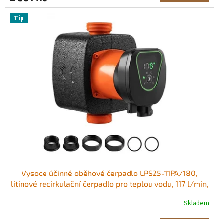
Tip
Vysoce účinné oběhové čerpadlo LPS25-11PA/180,
litinové recirkulační čerpadlo pro teplou vodu, 117 l/min,
maximální zdvih 11 m, závitové připojení, zpětný ventil,
Skladem
tichý provoz, pro systém domácího vytápění