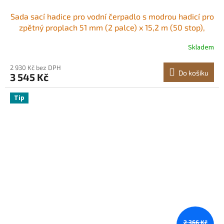
Sada sací hadice pro vodní čerpadlo s modrou hadicí pro
zpětný proplach 51 mm (2 palce) x 15,2 m (50 stop),
zelenou sací hadicí 6,1 m (20 stop) a ocelovým sítkem s
Skladem
kulatým otvorem, zámky Camlock, svorkami, adaptérem
s vačkou a drážkou, pro různé
2 930 Kč bez DPH
Do košíku
3 545 Kč
Tip
2 366 Kč