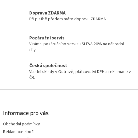
v
l
á
Doprava ZDARMA
d
Při platbě předem máte dopravu ZDARMA.
a
c
í
Pozáruční servis
p
V rámci pozáručního servisu SLEVA 20% na náhradní
r
díly.
v
k
y
Česká společnost
v
Vlastní sklady v Ostravě, plátcovství DPH a reklamace v
ý
ČR.
p
i
Z
s
á
u
p
a
Informace pro vás
t
Obchodní podmínky
í
Reklamace zboží