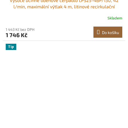
Vysoce účinné oběhové čerpadlo LPS25-4BP/130, 42
l/min, maximální výtlak 4 m, litinové recirkulační
oběhové čerpadlo pro teplou vodu, závitové připojení,
Skladem
zpětný ventil, tichý provoz, pro systém vytápění
domácností
1 443 Kč bez DPH
Do košíku
1 746 Kč
Tip