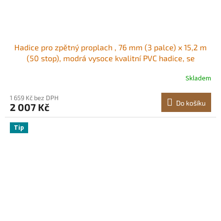
Hadice pro zpětný proplach , 76 mm (3 palce) x 15,2 m
(50 stop), modrá vysoce kvalitní PVC hadice, se
svorkami, Camlock, hliníkové koncovky, vhodná pro
Skladem
různá čerpadla, pro čištění odpadních vod, přepravu
vody a další zemědělské účely
1 659 Kč bez DPH
Do košíku
2 007 Kč
Tip