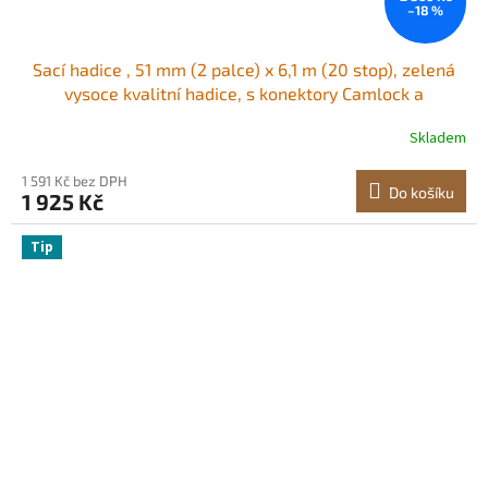
–18 %
Sací hadice , 51 mm (2 palce) x 6,1 m (20 stop), zelená
vysoce kvalitní hadice, s konektory Camlock a
hliníkovými armaturami, vhodná pro různá čerpadla, pro
Skladem
čištění odpadních vod, přepravu vody a další
zemědělské účely
1 591 Kč bez DPH
Do košíku
1 925 Kč
Tip