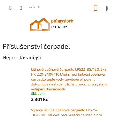
Přejít
NÁKUP
na
CZK
obsah
KOŠÍK
Příslušenství čerpadel
Nejprodávanější
Litinové oběhové čerpadlo LPS32-8S/180, 3/8
HP, 220-240V 110 l/min, recirkulační oběhové
čerpadlo teplé vody, závitové připojení,
3stupňové nastavení, tichý provoz, pro systém
vytápění domácností
Skladem
2 301 Kč
Vysoce účinné oběhové čerpadlo LPS25-
11PA/180, litinové recirkulační čerpadlo pro