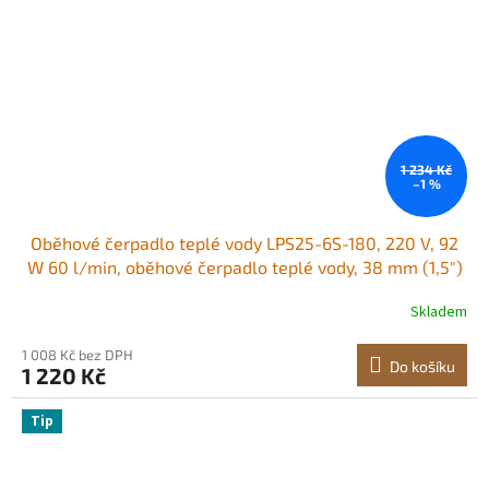
1 234 Kč
–1 %
Oběhové čerpadlo teplé vody LPS25-6S-180, 220 V, 92
W 60 l/min, oběhové čerpadlo teplé vody, 38 mm (1,5")
závit NPT, 3stupňové oběhové čerpadlo, tichý provoz,
Skladem
oběhové čerpadlo pro domácí ohřev vody
1 008 Kč bez DPH
Do košíku
1 220 Kč
Tip