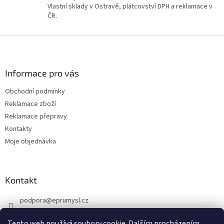
Vlastní sklady v Ostravě, plátcovství DPH a reklamace v
i
ČR.
s
u
Z
á
p
a
Informace pro vás
t
Obchodní podmínky
í
Reklamace zboží
Reklamace přepravy
Kontakty
Moje objednávka
Kontakt
podpora
@
eprumysl.cz
774 889 427
Tento web používá soubory cookie. Dalším procházením