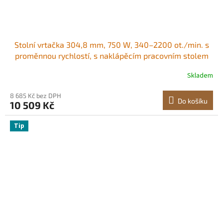
Stolní vrtačka 304,8 mm, 750 W, 340–2200 ot./min. s
proměnnou rychlostí, s naklápěcím pracovním stolem
0–45°, LED pracovním světlem, rentgenovým
Skladem
polohováním, stolní vrtačka na dřevo a kov Výkonný
motor Všestranné nastavení rychlosti<br/
8 685 Kč bez DPH
Do košíku
10 509 Kč
Tip