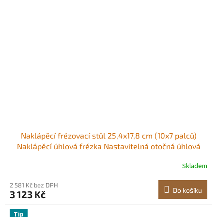
Naklápěcí frézovací stůl 25,4x17,8 cm (10x7 palců)
Naklápěcí úhlová frézka Nastavitelná otočná úhlová
deska 0-80° se 3 T-drážkami a nastavitelnou klikou
Skladem
Vysoce výkonná naklápěcí frézka pro broušení
2 581 Kč bez DPH
Do košíku
3 123 Kč
Tip