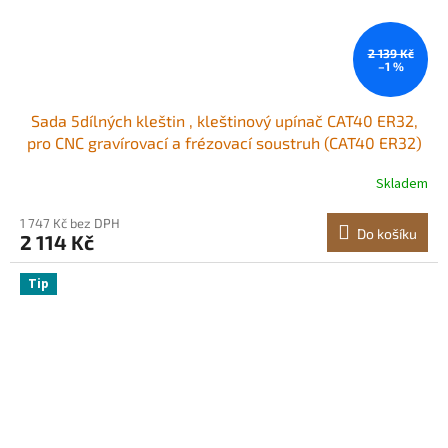
2 139 Kč
–1 %
Sada 5dílných kleštin , kleštinový upínač CAT40 ER32,
pro CNC gravírovací a frézovací soustruh (CAT40 ER32)
Skladem
1 747 Kč bez DPH
Do košíku
2 114 Kč
Tip