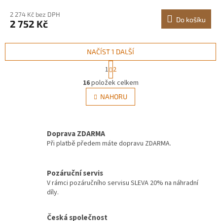
M
2 274 Kč bez DPH
Do košíku
2 752 Kč
A
NAČÍST 1 DALŠÍ
S
1
2
t
O
r
16
položek celkem
v
á
l
NAHORU
n
á
k
d
o
v
a
á
Doprava ZDARMA
c
n
í
Při platbě předem máte dopravu ZDARMA.
í
p
r
v
Pozáruční servis
k
V rámci pozáručního servisu SLEVA 20% na náhradní
y
díly.
v
ý
Česká společnost
p