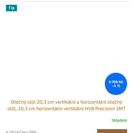
Tip
5 795 Kč
–4 %
Otočný stůl 20,3 cm vertikální a horizontální otočný
stůl, 20,3 cm horizontální vertikální HV8 Precision 3MT
frézka vrtačka s noniem, odečítání frézování, vrtání a
Skladem
vyvrtávání pro frézku
4 583 Kč bez DPH