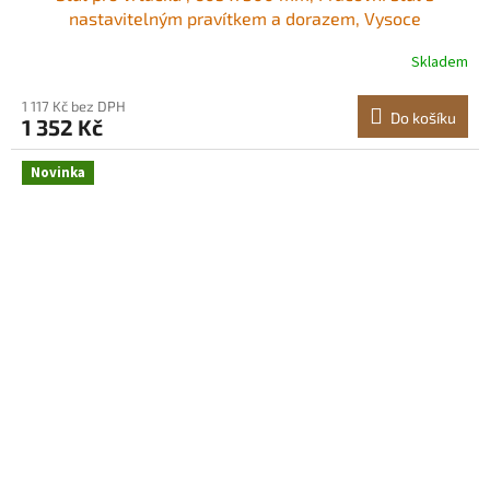
nastavitelným pravítkem a dorazem, Vysoce
kompatibilní T-drážky, Deska stolu z MDF, Vestavěná
Skladem
stupnice, Podpora více upínačů a svěráků, pro vrtačky
Vysoce praktické Vestavěná stolní stupnice<br
1 117 Kč bez DPH
Do košíku
1 352 Kč
Novinka