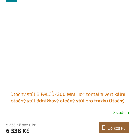
Otočný stůl 8 PALCŮ/200 MM Horizontální vertikální
otočný stůl 3drážkový otočný stůl pro frézku Otočný
stůl MT-3 pro frézování 360stupňový přesný otočný stůl
Skladem
pro frézování Vrtací svěrák
5 238 Kč bez DPH
Do košíku
6 338 Kč