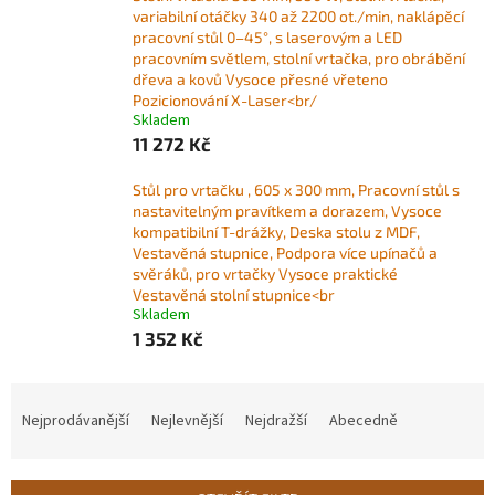
variabilní otáčky 340 až 2200 ot./min, naklápěcí
pracovní stůl 0–45°, s laserovým a LED
pracovním světlem, stolní vrtačka, pro obrábění
dřeva a kovů Vysoce přesné vřeteno
Pozicionování X-Laser<br/
Skladem
11 272 Kč
Stůl pro vrtačku , 605 x 300 mm, Pracovní stůl s
nastavitelným pravítkem a dorazem, Vysoce
kompatibilní T-drážky, Deska stolu z MDF,
Vestavěná stupnice, Podpora více upínačů a
svěráků, pro vrtačky Vysoce praktické
Vestavěná stolní stupnice<br
Skladem
1 352 Kč
Ř
a
Nejprodávanější
Nejlevnější
Nejdražší
Abecedně
z
e
n