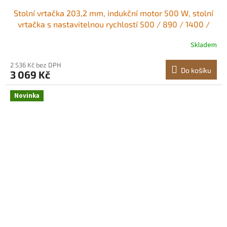
Stolní vrtačka 203,2 mm, indukční motor 500 W, stolní
vrtačka s nastavitelnou rychlostí 500 / 890 / 1400 /
1900 / 2500 ot./min, naklápěcí pracovní stůl 0-45°, LED
Skladem
pracovní světlo, pro dřevo a kov Výkonný výkon Vhodné
pro různé zpracovatelské
2 536 Kč bez DPH
Do košíku
3 069 Kč
Novinka