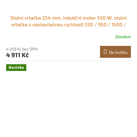
Stolní vrtačka 254 mm, indukční motor 550 W, stolní
vrtačka s nastavitelnou rychlostí 550 / 950 / 1500 /
2000 / 2500 ot./min, naklápěcí pracovní stůl 0-45°,
Skladem
rentgenové polohování, pro dřevo a kov Výkonný výkon
Vhodná pro různé obráběcí úlohy
4 059 Kč bez DPH
Do košíku
4 911 Kč
Novinka