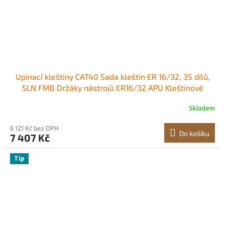
Upínací kleštiny CAT40 Sada kleštin ER 16/32, 35 dílů,
SLN FMB Držáky nástrojů ER16/32 APU Kleštinové
upínače z pružinové oceli s 10 upínacími čepy a 3 klíči,
Skladem
pro frézky, vrtačky, vyvrtávačky
6 121 Kč bez DPH
Do košíku
7 407 Kč
Tip