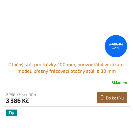
3 486 Kč
–2 %
Otočný stůl pro frézky, 100 mm, horizontální vertikální
model, přesný frézovací otočný stůl, s 80 mm
3čelisťovým sklíčidlem, šrouby M10 s T-maticemi, pro
Skladem
frézovací nástroje a indexovací nástroje
2 798 Kč bez DPH
Do košíku
3 386 Kč
Tip