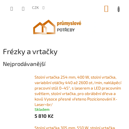
Přejít
NÁKUP
na
CZK
obsah
KOŠÍK
Frézky a vrtačky
Nejprodávanější
Stolní vrtačka 254 mm, 400 W, stolní vrtačka,
variabilní otáčky 440 až 2600 ot./min, naklápěcí
pracovní stůl 0–45°, s laserem a LED pracovním
světlem, stolní vrtačka, pro obrábění dřeva a
kovů Vysoce přesné vřeteno Pozicionování X-
Laser<br/
Skladem
5 810 Kč
Stolní vrtačka 305 mm, 550 W, stolní vrtačka,