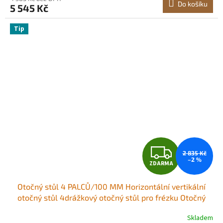
Do košíku
5 545 Kč
Tip
Z
2 835 Kč
–2 %
ZDARMA
D
Otočný stůl 4 PALCŮ/100 MM Horizontální vertikální
A
otočný stůl 4drážkový otočný stůl pro frézku Otočný
stůl MT-2 pro frézování 360 stupňů Přesný otočný stůl
R
Skladem
pro frézování Vrtací svěrák