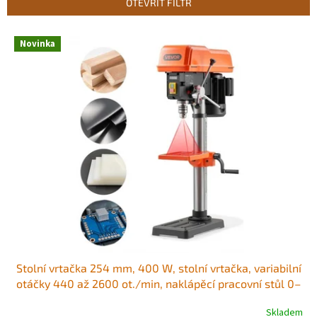
OTEVŘÍT FILTR
í
p
V
r
Novinka
ý
o
p
d
i
u
s
k
p
t
r
ů
o
d
u
k
t
ů
Stolní vrtačka 254 mm, 400 W, stolní vrtačka, variabilní
otáčky 440 až 2600 ot./min, naklápěcí pracovní stůl 0–
45°, s laserem a LED pracovním světlem, stolní vrtačka,
Skladem
pro obrábění dřeva a kovů Vysoce přesné vřeteno