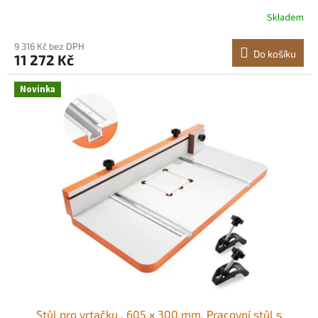
45°, s laserovým a LED pracovním světlem, stolní
Skladem
vrtačka, pro obrábění dřeva a kovů Vysoce přesné
vřeteno Pozicionování X-Laser<br/
9 316 Kč bez DPH
Do košíku
11 272 Kč
Novinka
Stůl pro vrtačku , 605 x 300 mm, Pracovní stůl s