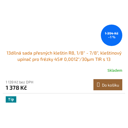
1 394 Kč
–1 %
13dílná sada přesných kleštin R8, 1/8" - 7/8", kleštinový
upínač pro frézky 45# 0,0012"/30μm TIR s 13
označenými úložnými boxy, pro frézky, vrtačky,
Skladem
vyvrtávačky, obráběcí centra
1 139 Kč bez DPH
Do košíku
1 378 Kč
Tip