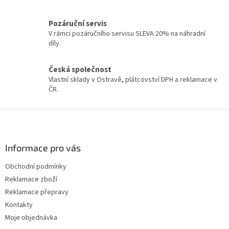
a
c
í
Pozáruční servis
p
V rámci pozáručního servisu SLEVA 20% na náhradní
r
díly.
v
k
y
Česká společnost
v
Vlastní sklady v Ostravě, plátcovství DPH a reklamace v
ý
ČR.
p
i
Z
s
á
u
p
a
Informace pro vás
t
Obchodní podmínky
í
Reklamace zboží
Reklamace přepravy
Kontakty
Moje objednávka