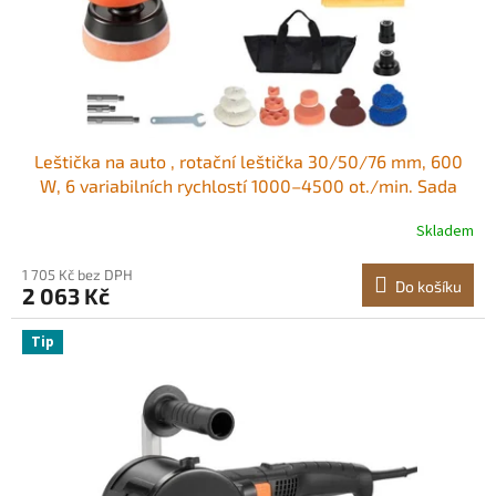
u
k
t
ů
Leštička na auto , rotační leštička 30/50/76 mm, 600
W, 6 variabilních rychlostí 1000–4500 ot./min. Sada
leštičky a voskování pro detailing, voskování, leštění a
Skladem
odstraňování škrábanců Profesionální leštění aut Silný
motor Variabilní
1 705 Kč bez DPH
Do košíku
2 063 Kč
Tip