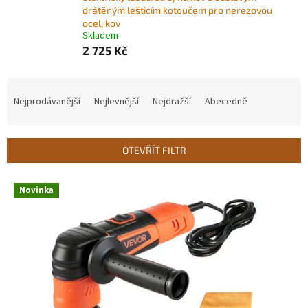
drátěným lešticím kotoučem pro nerezovou
ocel, kov
Skladem
2 725 Kč
Ř
a
Nejprodávanější
Nejlevnější
Nejdražší
Abecedně
z
e
n
OTEVŘÍT FILTR
í
p
V
r
Novinka
ý
o
p
d
i
u
s
k
p
t
r
ů
o
d