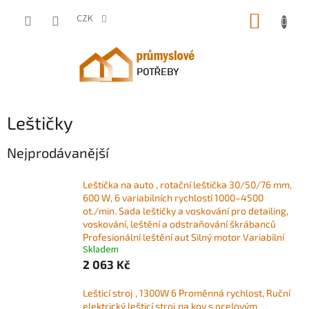
Přejít
NÁKUP
na
CZK
obsah
KOŠÍK
Leštičky
Nejprodávanější
Leštička na auto , rotační leštička 30/50/76 mm,
600 W, 6 variabilních rychlostí 1000–4500
ot./min. Sada leštičky a voskování pro detailing,
voskování, leštění a odstraňování škrábanců
Profesionální leštění aut Silný motor Variabilní
Skladem
2 063 Kč
Lešticí stroj , 1300W 6 Proměnná rychlost, Ruční
elektrický lešticí stroj na kov s ocelovým