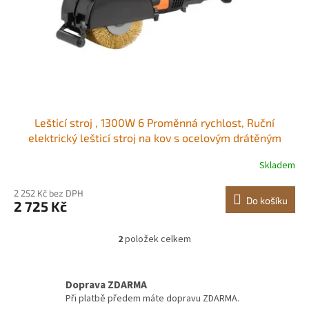
Lešticí stroj , 1300W 6 Proměnná rychlost, Ruční
elektrický lešticí stroj na kov s ocelovým drátěným
lešticím kotoučem pro nerezovou ocel, kov
Skladem
2 252 Kč bez DPH
Do košíku
2 725 Kč
2
položek celkem
O
v
l
á
Doprava ZDARMA
d
Při platbě předem máte dopravu ZDARMA.