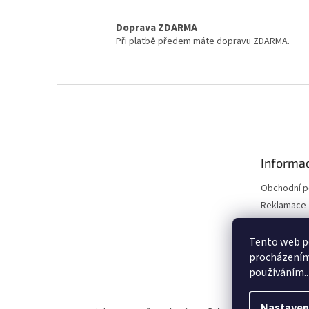
Doprava ZDARMA
Při platbě předem máte dopravu ZDARMA.
Z
á
p
a
t
Informac
í
Obchodní 
Reklamace 
Reklamace 
Kontakty
Tento web po
procházením 
Moje objed
používáním..
Nastaven