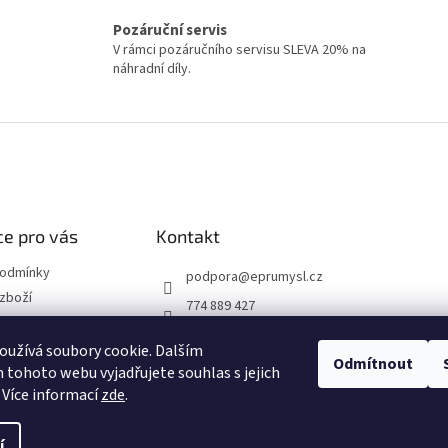
o
a
v
Pozáruční servis
c
á
í
V rámci pozáručního servisu SLEVA 20% na
n
p
náhradní díly.
í
r
v
k
y
v
ý
p
i
e pro vás
Kontakt
s
u
podmínky
podpora
@
eprumysl.cz
zboží
774 889 427
přepravy
užívá soubory cookie. Dalším
Odmítnout
tohoto webu vyjadřujete souhlas s jejich
návka
 Více informací
zde
.
í