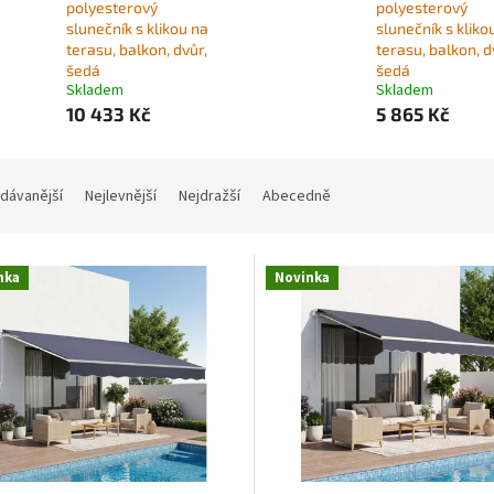
polyesterový
polyesterový
slunečník s klikou na
slunečník s kliko
terasu, balkon, dvůr,
terasu, balkon, d
šedá
šedá
Skladem
Skladem
10 433 Kč
5 865 Kč
dávanější
Nejlevnější
Nejdražší
Abecedně
nka
Novinka