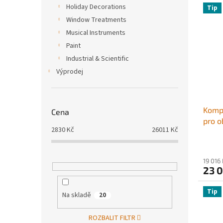
Holiday Decorations
Tip
Window Treatments
Musical Instruments
Paint
Industrial & Scientific
Výprodej
Komp
Cena
pro o
2830
Kč
26011
Kč
marký
sliti
přívě
19 016
obytn
23 
Tip
Na skladě
20
ROZBALIT FILTR