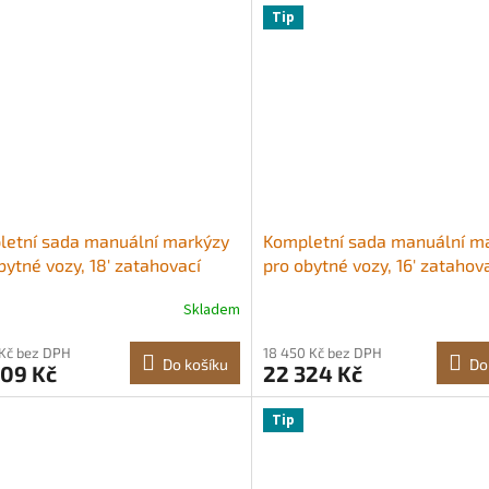
Tip
letní sada manuální markýzy
Kompletní sada manuální m
bytné vozy, 18' zatahovací
pro obytné vozy, 16' zatahov
za s rámem z hliníkové
markýza s rámem z hliníkov
Skladem
ny, venkovní markýza pro
slitiny, venkovní markýza pr
sy, vhodná pro většinu
přívěsy, vhodná pro většinu
 Kč bez DPH
18 450 Kč bez DPH
ých vozů (černá)
obytných vozů (černá)
Do košíku
Do
009 Kč
22 324 Kč
Tip