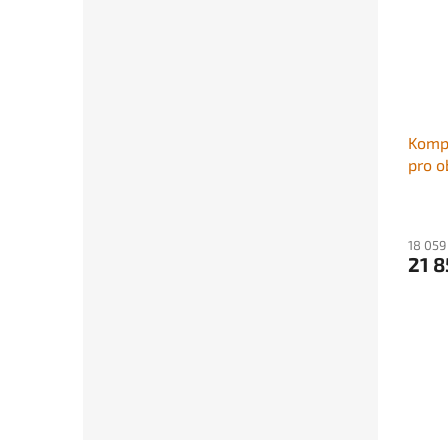
Komp
pro o
marký
sliti
přívě
18 059
obytn
21 8