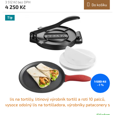
3 512 Kč bez DPH
Do košíku
4 250 Kč
Tip
1 580 Kč
–1 %
lis na tortilly, litinový výrobník tortill a roti 10 palců,
vysoce odolný lis na tortilladora, výrobníky pataconery s
rukojetí a 100 ks pergamenového papíru, lis na těsto a