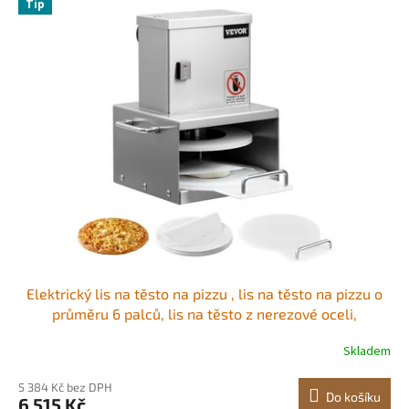
r
Tip
ý
o
p
d
i
u
s
k
p
t
r
ů
o
d
u
k
t
ů
Elektrický lis na těsto na pizzu , lis na těsto na pizzu o
průměru 6 palců, lis na těsto z nerezové oceli,
profesionální tvarovací stroj s nastavitelnou tloušťkou,
Skladem
se 100 ks pergamenového papíru
5 384 Kč bez DPH
Do košíku
6 515 Kč