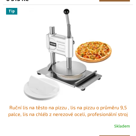
Tip
Ruční lis na těsto na pizzu , lis na pizzu o průměru 9,5
palce, lis na chléb z nerezové oceli, profesionální stroj
na výrobu těsta na chapati, tvarovací stroj s rukojetí a
Skladem
100 kusy pergamenového papíru