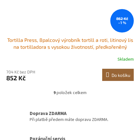
862 Kč
–1 %
Tortilla Press, 8palcový výrobník tortill a roti, litinový lis
na tortilladora s vysokou životností, předkořeněný
výrobník pataconery se 100 ks pergamenového papíru,
Skladem
výrobník těsta na moučné tortilly, tawa, stříbrný
704 Kč bez DPH
Do košíku
852 Kč
9
položek celkem
O
v
l
á
Doprava ZDARMA
d
Při platbě předem máte dopravu ZDARMA.
a
c
í
Pozáruční servis