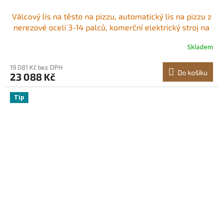
Válcový lis na těsto na pizzu, automatický lis na pizzu z
nerezové oceli 3-14 palců, komerční elektrický stroj na
těstoviny 370 W, 260 kusů za hodinu, nastavitelná
Skladem
tloušťka, s víkem lisu na těsto
19 081 Kč bez DPH
Do košíku
23 088 Kč
Tip