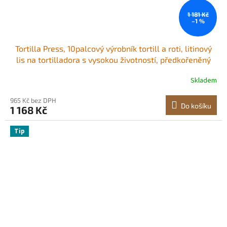
1 181 Kč
–1 %
Tortilla Press, 10palcový výrobník tortill a roti, litinový
lis na tortilladora s vysokou životností, předkořeněný
výrobník pataconery se 100 ks pergamenového papíru,
Skladem
výrobník těsta na moučné tortilly, tawa, stříbrný
965 Kč bez DPH
Do košíku
1 168 Kč
Tip