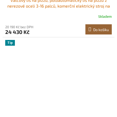
Válcový lis na pizzu, poloautomatický lis na pizzu z
nerezové oceli 3-16 palců, komerční elektrický stroj na
těstoviny 390 W, 260 kusů za hodinu, nastavitelná
Skladem
tloušťka, s víkem lisu na těsto
20 190 Kč bez DPH
Do košíku
24 430 Kč
Tip