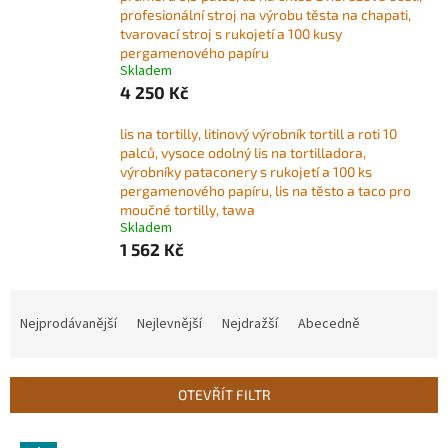
profesionální stroj na výrobu těsta na chapati,
tvarovací stroj s rukojetí a 100 kusy
pergamenového papíru
Skladem
4 250 Kč
lis na tortilly, litinový výrobník tortill a roti 10
palců, vysoce odolný lis na tortilladora,
výrobníky pataconery s rukojetí a 100 ks
pergamenového papíru, lis na těsto a taco pro
moučné tortilly, tawa
Skladem
1 562 Kč
Ř
a
Nejprodávanější
Nejlevnější
Nejdražší
Abecedně
z
e
n
OTEVŘÍT FILTR
í
p
V