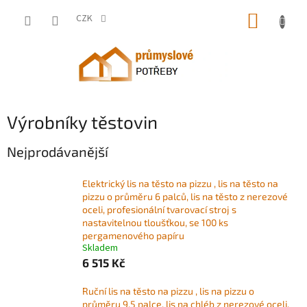
Přejít
NÁKUP
na
CZK
obsah
KOŠÍK
Výrobníky těstovin
Nejprodávanější
Elektrický lis na těsto na pizzu , lis na těsto na
pizzu o průměru 6 palců, lis na těsto z nerezové
oceli, profesionální tvarovací stroj s
nastavitelnou tloušťkou, se 100 ks
pergamenového papíru
Skladem
6 515 Kč
Ruční lis na těsto na pizzu , lis na pizzu o
průměru 9,5 palce, lis na chléb z nerezové oceli,