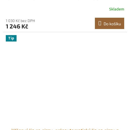
rukojetí a 100 ks pergamenového papíru, lis na těsto a
Skladem
taco pro moučné tortilly, tawa
1 030 Kč bez DPH
Do košíku
1 246 Kč
Tip