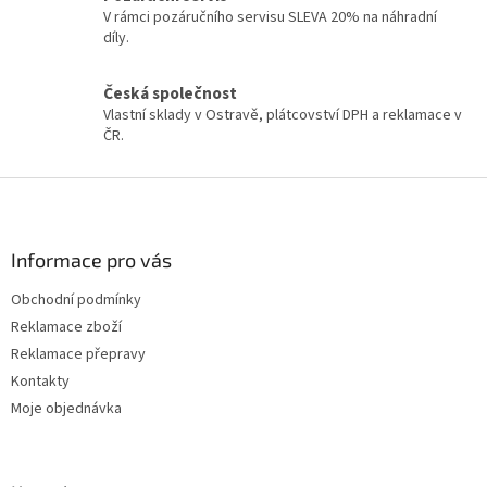
p
V rámci pozáručního servisu SLEVA 20% na náhradní
r
díly.
v
k
y
Česká společnost
v
Vlastní sklady v Ostravě, plátcovství DPH a reklamace v
ý
ČR.
p
i
Z
s
á
u
p
a
Informace pro vás
t
Obchodní podmínky
í
Reklamace zboží
Reklamace přepravy
Kontakty
Moje objednávka