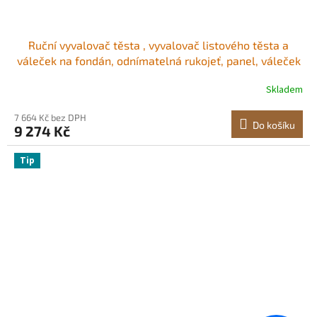
Ruční vyvalovač těsta , vyvalovač listového těsta a
váleček na fondán, odnímatelná rukojeť, panel, váleček
pro snadné čištění, nastavitelná tloušťka max. 1,2 cm,
Skladem
pro domácí nebo malé komerční kuchyně
7 664 Kč bez DPH
Do košíku
9 274 Kč
Tip