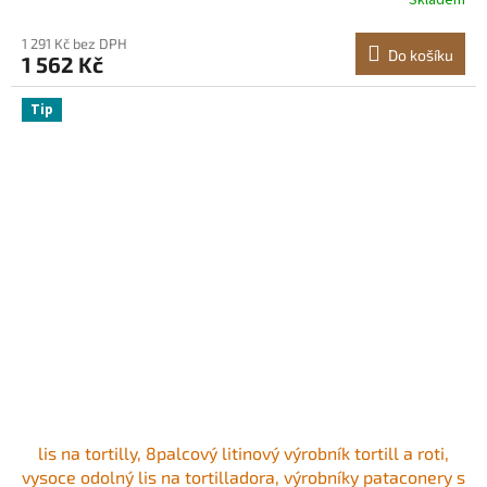
Skladem
taco pro moučné tortilly, tawa
1 291 Kč bez DPH
Do košíku
1 562 Kč
Tip
lis na tortilly, 8palcový litinový výrobník tortill a roti,
vysoce odolný lis na tortilladora, výrobníky pataconery s