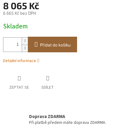
A
8 065 Kč
6 665 Kč bez DPH
Měrná
Skladem
cena:
Přidat do košíku
Detailní informace
ZEPTAT SE
SDÍLET
Doprava ZDARMA
Při platbě předem máte dopravu ZDARMA.