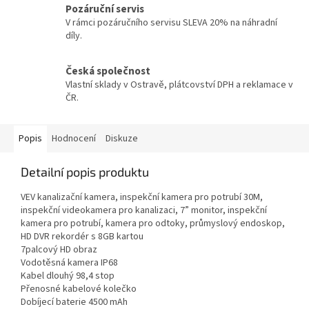
Pozáruční servis
V rámci pozáručního servisu SLEVA 20% na náhradní
díly.
Česká společnost
Vlastní sklady v Ostravě, plátcovství DPH a reklamace v
ČR.
Popis
Hodnocení
Diskuze
Detailní popis produktu
VEV kanalizační kamera, inspekční kamera pro potrubí 30M,
inspekční videokamera pro kanalizaci, 7” monitor, inspekční
kamera pro potrubí, kamera pro odtoky, průmyslový endoskop,
HD DVR rekordér s 8GB kartou
7palcový HD obraz
Vodotěsná kamera IP68
Kabel dlouhý 98,4 stop
Přenosné kabelové kolečko
Dobíjecí baterie 4500 mAh