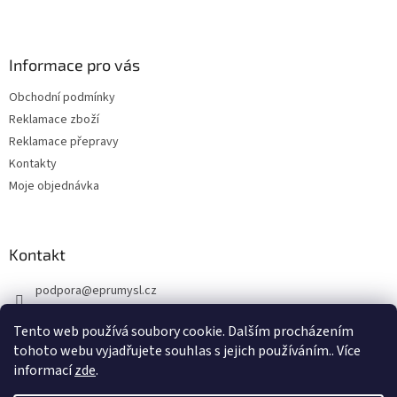
Z
á
p
a
Informace pro vás
t
Obchodní podmínky
í
Reklamace zboží
Reklamace přepravy
Kontakty
Moje objednávka
Kontakt
podpora
@
eprumysl.cz
774 889 427
Tento web používá soubory cookie. Dalším procházením
tohoto webu vyjadřujete souhlas s jejich používáním.. Více
informací
zde
.