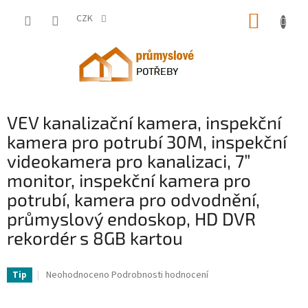
Přejít
NÁKUP
na
CZK
obsah
KOŠÍK
VEV kanalizační kamera, inspekční
kamera pro potrubí 30M, inspekční
videokamera pro kanalizaci, 7”
monitor, inspekční kamera pro
potrubí, kamera pro odvodnění,
průmyslový endoskop, HD DVR
rekordér s 8GB kartou
VV-GDTCY30M7YC000001V2-VV
Průměrné
Neohodnoceno
Podrobnosti hodnocení
Tip
hodnocení
produktu