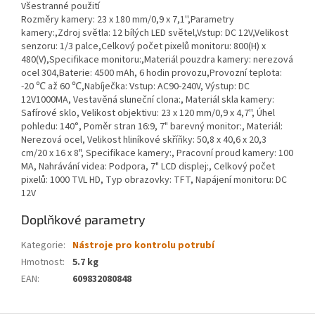
Všestranné použití
Rozměry kamery: 23 x 180 mm/0,9 x 7,1'',Parametry
kamery:,Zdroj světla: 12 bílých LED světel,Vstup: DC 12V,Velikost
senzoru: 1/3 palce,Celkový počet pixelů monitoru: 800(H) x
480(V),Specifikace monitoru:,Materiál pouzdra kamery: nerezová
ocel 304,Baterie: 4500 mAh, 6 hodin provozu,Provozní teplota:
-20 ℃ až 60 ℃,Nabíječka: Vstup: AC90-240V, Výstup: DC
12V1000MA, Vestavěná sluneční clona:, Materiál skla kamery:
Safírové sklo, Velikost objektivu: 23 x 120 mm/0,9 x 4,7'', Úhel
pohledu: 140°, Poměr stran 16:9, 7" barevný monitor:, Materiál:
Nerezová ocel, Velikost hliníkové skříňky: 50,8 x 40,6 x 20,3
cm/20 x 16 x 8", Specifikace kamery:, Pracovní proud kamery: 100
MA, Nahrávání videa: Podpora, 7" LCD displej:, Celkový počet
pixelů: 1000 TVL HD, Typ obrazovky: TFT, Napájení monitoru: DC
12V
Doplňkové parametry
Kategorie
:
Nástroje pro kontrolu potrubí
Hmotnost
:
5.7 kg
EAN
:
609832080848