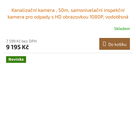
Kanalizační kamera , 50m, samonivelační inspekční
kamera pro odpady s HD obrazovkou 1080P, vodotěsná
instalatérská kamera s krytím IP68 a světly - 12 LED
Skladem
diod a 16GB karta pro kanalizační potrubí Nastavitelný
jas 4,3palcový barevný displej<br
7 599 Kč bez DPH
Do košíku
9 195 Kč
Novinka