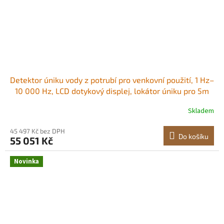
Detektor úniku vody z potrubí pro venkovní použití, 1 Hz–
10 000 Hz, LCD dotykový displej, lokátor úniku pro 5m
podzemní potrubí – se středním a velkým senzorem, 3
Skladem
poslechovými tyčemi, sluchátky a pouzdrem Dvojité
režimy detekce Odolný
45 497 Kč bez DPH
Do košíku
55 051 Kč
Novinka