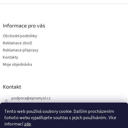
Z
á
p
a
Informace pro vás
t
Obchodní podmínky
í
Reklamace zboží
Reklamace přepravy
Kontakty
Moje objednávka
Kontakt
podpora
@
eprumysl.cz
774 889 427
Tento web používá soubory cookie. Dalším procházením
tohoto webu vyjadřujete souhlas s jejich používáním.. Více
informací
zde
.