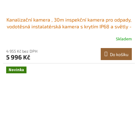
Kanalizační kamera , 30m inspekční kamera pro odpady,
vodotěsná instalatérská kamera s krytím IP68 a světly -
6 nastavitelných LED diod, baterie 4500 mAh a 16GB
Skladem
karta pro kanalizační potrubí Nastavitelný jas
4,3palcový barevný displej<br/
4 955 Kč bez DPH
Do košíku
5 996 Kč
Novinka