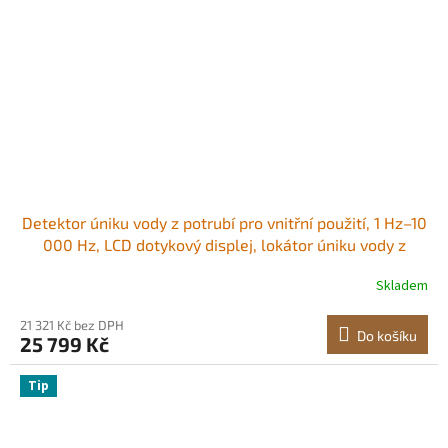
Detektor úniku vody z potrubí pro vnitřní použití, 1 Hz–10
000 Hz, LCD dotykový displej, lokátor úniku vody z
vodovodu s horizontálními a vertikálními senzory,
Skladem
sluchátky, 8GB SD karta a přepravní pouzdro pro domácí
použití Dva senzory Odolný
21 321 Kč bez DPH
Do košíku
25 799 Kč
Tip