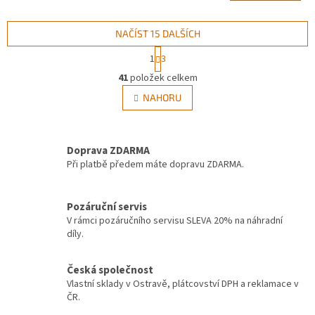
NAČÍST 15 DALŠÍCH
S
1
3
t
O
r
41
položek celkem
v
á
l
NAHORU
n
á
k
d
o
v
a
á
Doprava ZDARMA
c
n
í
Při platbě předem máte dopravu ZDARMA.
í
p
r
v
Pozáruční servis
k
V rámci pozáručního servisu SLEVA 20% na náhradní
y
díly.
v
ý
Česká společnost
p
Vlastní sklady v Ostravě, plátcovství DPH a reklamace v
i
ČR.
s
u