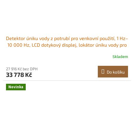
Detektor úniku vody z potrubí pro venkovní použití, 1 Hz–
10 000 Hz, LCD dotykový displej, lokátor úniku vody pro
5m podzemní potrubí – se středním senzorem, 3
Skladem
poslechovými tyčemi, sluchátky a pouzdrem Dvojité
režimy detekce Odolný a robustní
27 916 Kč bez DPH
Do košíku
33 778 Kč
Novinka