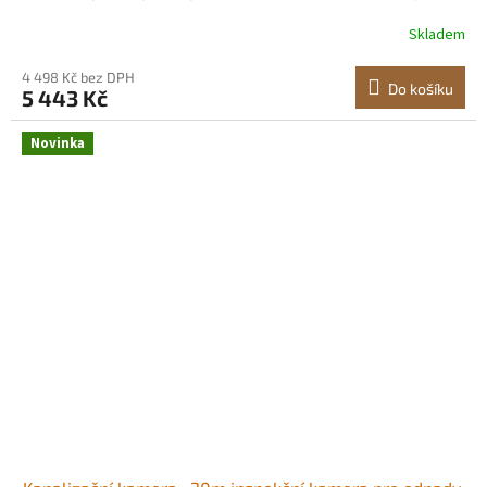
s 12 LED diodami, bezdrátové WiFi připojení k
Skladem
telefonu/tabletu pro kontrolu kanalizačních potrubí
4 498 Kč bez DPH
Do košíku
5 443 Kč
Novinka