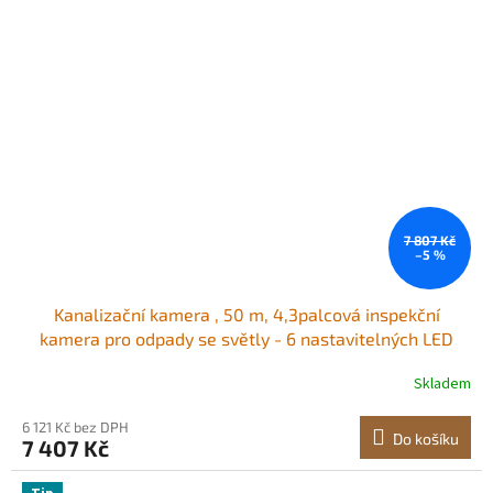
7 807 Kč
–5 %
Kanalizační kamera , 50 m, 4,3palcová inspekční
kamera pro odpady se světly - 6 nastavitelných LED
diod, 16GB karta, 3x zoom a vysokokapacitní baterie
Skladem
8500 mAh, vodotěsná instalatérská kamera s krytím
IP68 pro kanalizační potrubí
6 121 Kč bez DPH
Do košíku
7 407 Kč