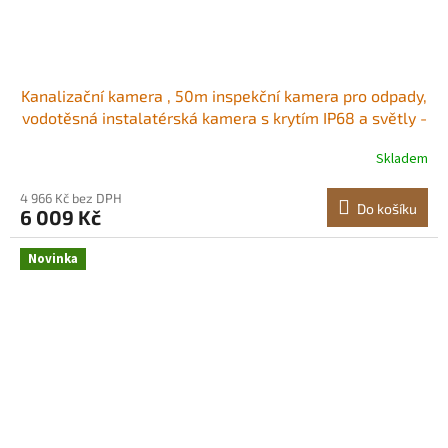
Kanalizační kamera , 50m inspekční kamera pro odpady,
vodotěsná instalatérská kamera s krytím IP68 a světly -
6 nastavitelných LED diod, baterie 4500 mAh a 16GB
Skladem
karta pro kanalizační potrubí Nastavitelný jas
4,3palcový barevný displej<br/
4 966 Kč bez DPH
Do košíku
6 009 Kč
Novinka