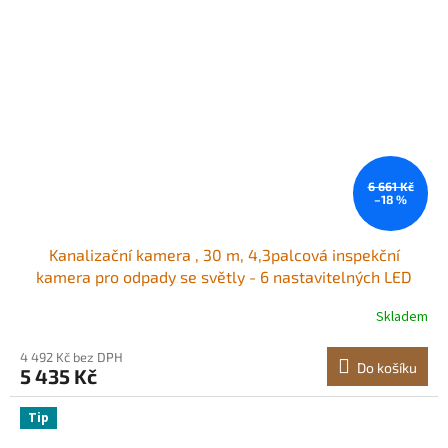
6 661 Kč
–18 %
Kanalizační kamera , 30 m, 4,3palcová inspekční
kamera pro odpady se světly - 6 nastavitelných LED
diod, 16GB karta, 3x zoom a vysokokapacitní baterie
Skladem
8500 mAh, vodotěsná instalatérská kamera s krytím
IP68 pro kanalizační potrubí
4 492 Kč bez DPH
Do košíku
5 435 Kč
Tip