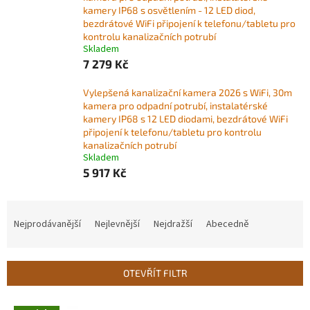
kamery IP68 s osvětlením - 12 LED diod,
bezdrátové WiFi připojení k telefonu/tabletu pro
kontrolu kanalizačních potrubí
Skladem
7 279 Kč
Vylepšená kanalizační kamera 2026 s WiFi, 30m
kamera pro odpadní potrubí, instalatérské
kamery IP68 s 12 LED diodami, bezdrátové WiFi
připojení k telefonu/tabletu pro kontrolu
kanalizačních potrubí
Skladem
5 917 Kč
Ř
a
Nejprodávanější
Nejlevnější
Nejdražší
Abecedně
z
e
n
OTEVŘÍT FILTR
í
p
V