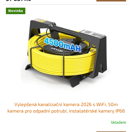
Novinka
Vylepšená kanalizační kamera 2026 s WiFi, 50m
kamera pro odpadní potrubí, instalatérské kamery IP68
s osvětlením - 12 LED diod, bezdrátové WiFi připojení k
Skladem
telefonu/tabletu pro kontrolu kanalizačních potrubí