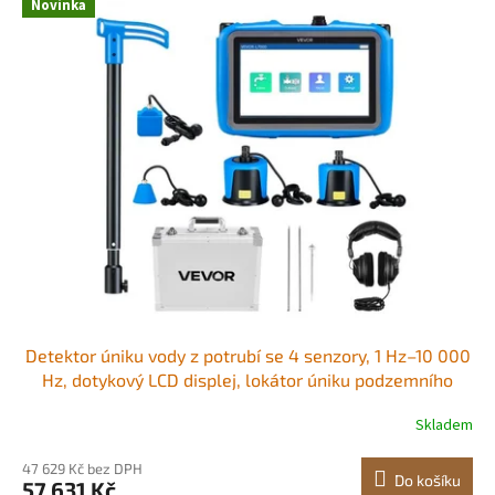
r
Novinka
ý
o
p
d
i
u
s
k
p
t
r
ů
o
d
u
k
t
ů
Detektor úniku vody z potrubí se 4 senzory, 1 Hz–10 000
Hz, dotykový LCD displej, lokátor úniku podzemního
potrubí se 3 poslechovými tyčemi, sluchátky, 8GB
Skladem
kartou a přepravním pouzdrem pro vnitřní a venkovní
použití
47 629 Kč bez DPH
Do košíku
57 631 Kč