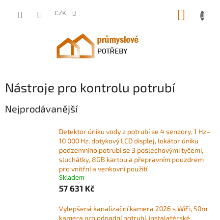
Přejít
NÁKUP
na
CZK
obsah
KOŠÍK
Nástroje pro kontrolu potrubí
Nejprodávanější
Detektor úniku vody z potrubí se 4 senzory, 1 Hz–
10 000 Hz, dotykový LCD displej, lokátor úniku
podzemního potrubí se 3 poslechovými tyčemi,
sluchátky, 8GB kartou a přepravním pouzdrem
pro vnitřní a venkovní použití
Skladem
57 631 Kč
Vylepšená kanalizační kamera 2026 s WiFi, 50m
kamera pro odpadní potrubí, instalatérské