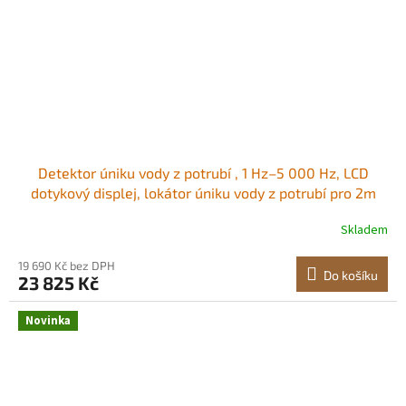
Detektor úniku vody z potrubí , 1 Hz–5 000 Hz, LCD
dotykový displej, lokátor úniku vody z potrubí pro 2m
podzemní potrubí – se senzorem, 3 poslechovými
Skladem
tyčemi, sluchátky, 8GB kartou a přepravním pouzdrem
Dvojité režimy detekce Odolný
19 690 Kč bez DPH
Do košíku
23 825 Kč
Novinka