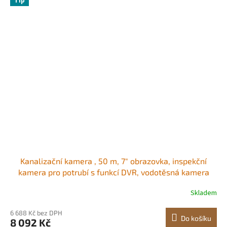
Tip
Kanalizační kamera , 50 m, 7" obrazovka, inspekční
kamera pro potrubí s funkcí DVR, vodotěsná kamera
IP68, 12 ks nastavitelných LED diod, s 16GB SD kartou
Skladem
pro kanalizační potrubí, potrubí, odtokové potrubí
6 688 Kč bez DPH
Do košíku
8 092 Kč