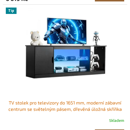
Tip
TV stolek pro televizory do 1651 mm, moderní zábavní
centrum se světelným pásem, dřevěná úložná skříňka
pod televizi se skleněnou policí a nastavitelnými
Skladem
policemi, konzolový stolek do obývacího pokoje a
ložnice, černý