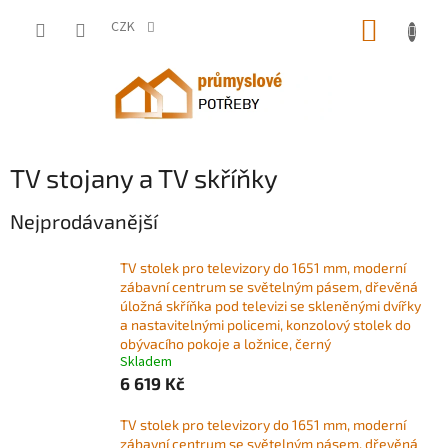
Přejít
NÁKUP
na
CZK
obsah
KOŠÍK
TV stojany a TV skříňky
Nejprodávanější
TV stolek pro televizory do 1651 mm, moderní
zábavní centrum se světelným pásem, dřevěná
úložná skříňka pod televizi se skleněnými dvířky
a nastavitelnými policemi, konzolový stolek do
obývacího pokoje a ložnice, černý
Skladem
6 619 Kč
TV stolek pro televizory do 1651 mm, moderní
zábavní centrum se světelným pásem, dřevěná