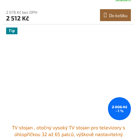
Skladem
podstavcem do ložnice, obývacího pokoje
2 076 Kč bez DPH
Do košíku
2 512 Kč
Tip
2 006 Kč
–1 %
TV stojan , otočný vysoký TV stojan pro televizory s
úhlopříčkou 32 až 65 palců, výškově nastavitelný