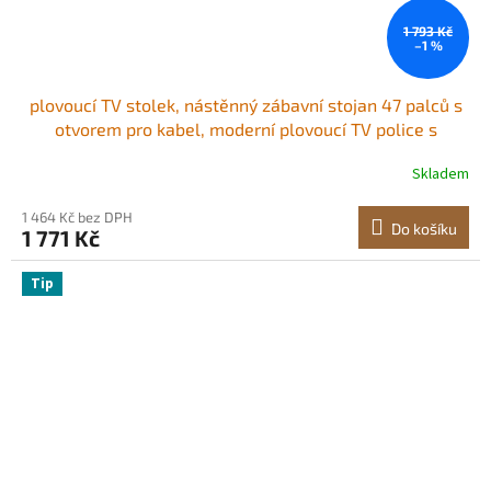
1 793 Kč
–1 %
plovoucí TV stolek, nástěnný zábavní stojan 47 palců s
otvorem pro kabel, moderní plovoucí TV police s
úložnou skříňkou, konzole z dřevotřísky pro DVD
Skladem
přehrávač, kabelový přijímač, herní konzoli, bílá
1 464 Kč bez DPH
Do košíku
1 771 Kč
Tip