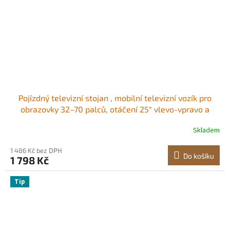
Pojízdný televizní stojan , mobilní televizní vozík pro
obrazovky 32–70 palců, otáčení 25° vlevo-vpravo a
výškově nastavitelný držák na kolečkách, nosnost až 40
Skladem
kg pro roh, ložnici, venkovní použití, max. VESA
600x400 mm
1 486 Kč bez DPH
Do košíku
1 798 Kč
Tip