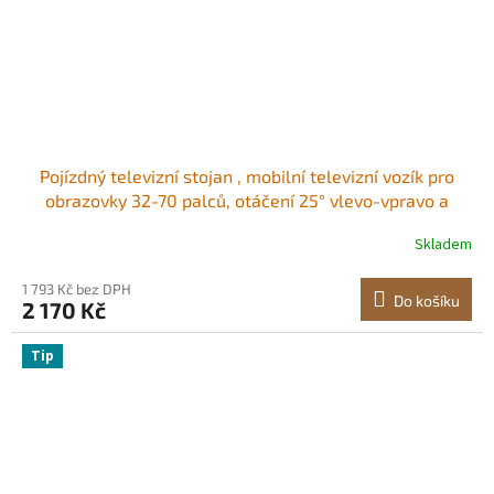
Pojízdný televizní stojan , mobilní televizní vozík pro
obrazovky 32-70 palců, otáčení 25° vlevo-vpravo a
výškově nastavitelný držák na TV s odkládacím stolkem,
Skladem
nosnost až 38 kg pro roh, ložnici, venkovní použití, max.
VESA 600x400 mm
1 793 Kč bez DPH
Do košíku
2 170 Kč
Tip