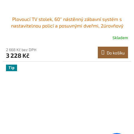
Plovoucí TV stolek, 60" nástěnný zábavní systém s
nastavitelnou policí a posuvnými dveřmi, 2úrovňový
plovoucí TV stolek s úložnou skříňkou pro DVD
Skladem
přehrávač, kabelový přijímač, herní konzoli, ořech
2 668 Kč bez DPH
Do košíku
3 228 Kč
Tip