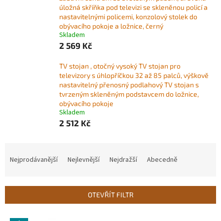
úložná skříňka pod televizi se skleněnou policí a
nastavitelnými policemi, konzolový stolek do
obývacího pokoje a ložnice, černý
Skladem
2 569 Kč
TV stojan , otočný vysoký TV stojan pro
televizory s úhlopříčkou 32 až 85 palců, výškově
nastavitelný přenosný podlahový TV stojan s
tvrzeným skleněným podstavcem do ložnice,
obývacího pokoje
Skladem
2 512 Kč
Ř
a
Nejprodávanější
Nejlevnější
Nejdražší
Abecedně
z
e
n
OTEVŘÍT FILTR
í
p
V