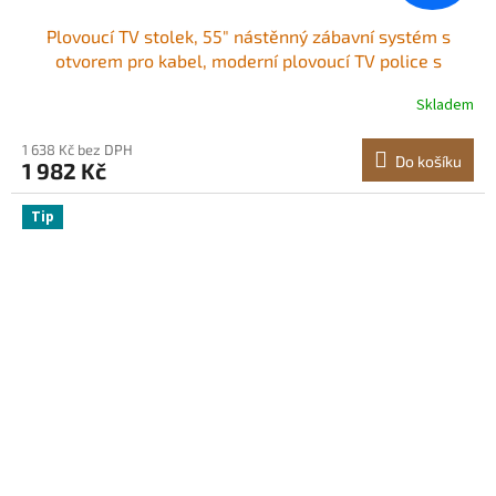
Plovoucí TV stolek, 55" nástěnný zábavní systém s
otvorem pro kabel, moderní plovoucí TV police s
úložnou skříňkou, konzole z dřevotřísky pro DVD
Skladem
přehrávač, kabelový přijímač, herní konzoli, bílá
1 638 Kč bez DPH
Do košíku
1 982 Kč
Tip