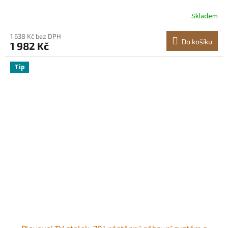
přenosný podlahový TV stojan s tvrzeným skleněným
Skladem
podstavcem do ložnice, obývacího pokoje
1 638 Kč bez DPH
Do košíku
1 982 Kč
Tip