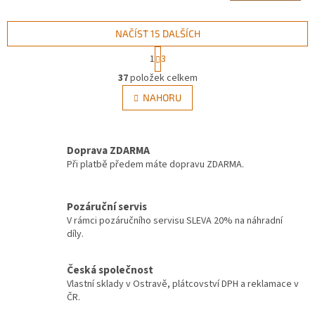
NAČÍST 15 DALŠÍCH
S
1
3
t
O
r
37
položek celkem
v
á
l
NAHORU
n
á
k
d
o
v
a
á
Doprava ZDARMA
c
n
í
Při platbě předem máte dopravu ZDARMA.
í
p
r
v
Pozáruční servis
k
V rámci pozáručního servisu SLEVA 20% na náhradní
y
díly.
v
ý
Česká společnost
p
Vlastní sklady v Ostravě, plátcovství DPH a reklamace v
i
ČR.
s
u