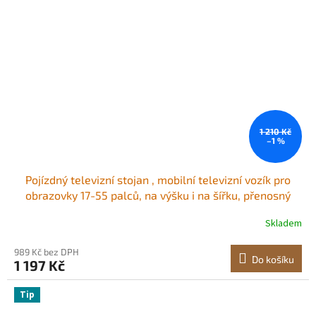
1 210 Kč
–1 %
Pojízdný televizní stojan , mobilní televizní vozík pro
obrazovky 17-55 palců, na výšku i na šířku, přenosný
televizní stojan s kolečky, nosnost až 44 liber, pro
Skladem
obývací pokoj, ložnici, kancelář, venkovní použití, max.
VESA 200x200 mm
989 Kč bez DPH
Do košíku
1 197 Kč
Tip