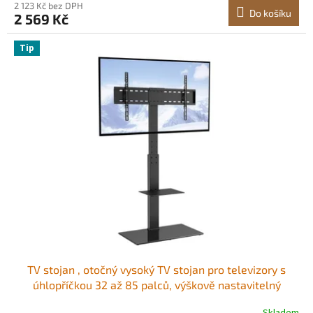
2 123 Kč bez DPH
Do košíku
2 569 Kč
Tip
TV stojan , otočný vysoký TV stojan pro televizory s
úhlopříčkou 32 až 85 palců, výškově nastavitelný
přenosný podlahový TV stojan s tvrzeným skleněným