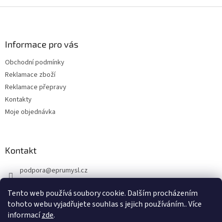
Z
á
p
a
Informace pro vás
t
Obchodní podmínky
í
Reklamace zboží
Reklamace přepravy
Kontakty
Moje objednávka
Kontakt
podpora
@
eprumysl.cz
774 889 427
Tento web používá soubory cookie. Dalším procházením
tohoto webu vyjadřujete souhlas s jejich používáním.. Více
informací
zde
.