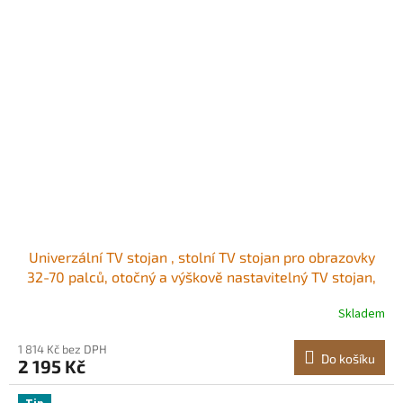
Univerzální TV stojan , stolní TV stojan pro obrazovky
32-70 palců, otočný a výškově nastavitelný TV stojan,
nosnost až 40 kg s prodlužovacím kabelem, do
Skladem
obývacího pokoje, ložnice, MAX VESA 600 x 400 mm
1 814 Kč bez DPH
Do košíku
2 195 Kč