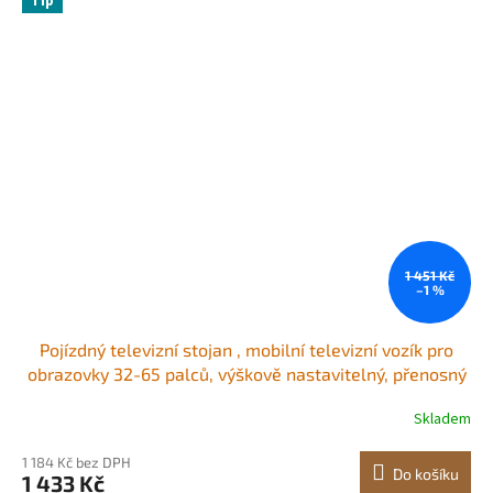
Tip
1 451 Kč
–1 %
Pojízdný televizní stojan , mobilní televizní vozík pro
obrazovky 32-65 palců, výškově nastavitelný, přenosný
stojan na monitor s kolečky, nosnost až 38 kg, pro
Skladem
obývací pokoj, ložnici, kancelář, venkovní použití, max.
VESA 400x400 mm
1 184 Kč bez DPH
Do košíku
1 433 Kč