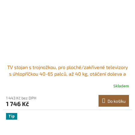
TV stojan s trojnožkou, pro ploché/zakřivené televizory
s úhlopříčkou 40-65 palců, až 40 kg, otáčení doleva a
doprava 18°, přenosný TV stojan s dubovými nohami, do
Skladem
ložnice, obývacího pokoje, studia, MAX VESA 600 x 400
mm
1 443 Kč bez DPH
Do košíku
1 746 Kč
Tip