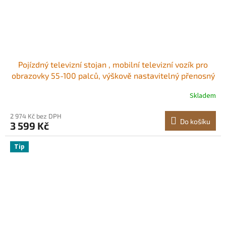
Pojízdný televizní stojan , mobilní televizní vozík pro
obrazovky 55-100 palců, výškově nastavitelný přenosný
stojan na monitor s podnosem, nosnost až 205 liber pro
Skladem
obývací pokoj, ložnici, kancelář, venkovní použití, max.
VESA 800 x 600 mm
2 974 Kč bez DPH
Do košíku
3 599 Kč
Tip