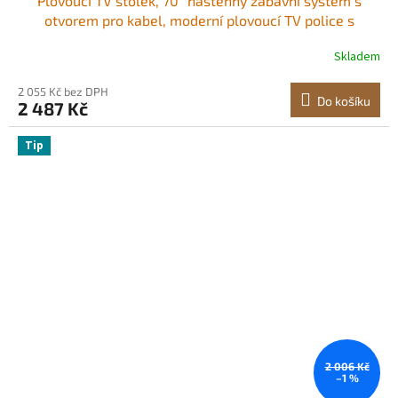
Plovoucí TV stolek, 70" nástěnný zábavní systém s
otvorem pro kabel, moderní plovoucí TV police s
úložnou skříňkou, konzole z dřevotřísky pro DVD
Skladem
přehrávač, kabelový přijímač, herní konzoli, bílá
2 055 Kč bez DPH
Do košíku
2 487 Kč
Tip
2 006 Kč
–1 %