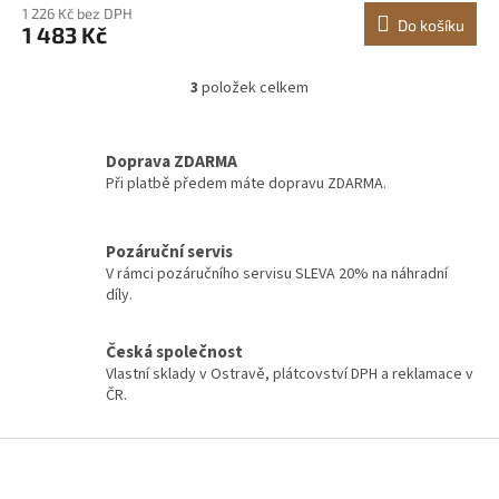
1 226 Kč bez DPH
Do košíku
1 483 Kč
3
položek celkem
O
v
l
á
Doprava ZDARMA
d
Při platbě předem máte dopravu ZDARMA.
a
c
í
Pozáruční servis
p
V rámci pozáručního servisu SLEVA 20% na náhradní
r
díly.
v
k
y
Česká společnost
v
Vlastní sklady v Ostravě, plátcovství DPH a reklamace v
ý
ČR.
p
i
Z
s
á
u
p