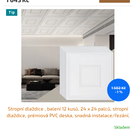
Tip
1 502 Kč
–1 %
Stropní dlaždice , balení 12 kusů, 24 x 24 palců, stropní
dlaždice, prémiová PVC deska, snadná instalace/řezání,
plastové lepené stropní dlaždice, stropní krytina pro
Skladem
domácí/kancelářskou dekoraci, bílé geometrické tvary