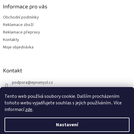
a
Informace pro vás
t
Obchodní podmínky
í
Reklamace zboží
Reklamace přepravy
Kontakty
Moje objednávka
Kontakt
podpora
@
eprumysl.cz
774 889 427
Tento web používá soubory cookie. Dalším procházením
tohoto webu vyjadřujete souhlas s jejich používáním.. Více
informací
zde
.
Nastavení
Vytvořil Shoptet