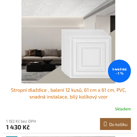
o
p
d
i
u
s
k
p
t
r
ů
o
d
u
k
t
ů
1 447 Kč
–1 %
Stropní dlaždice , balení 12 kusů, 61 cm x 61 cm, PVC,
snadná instalace, bílý kolíkový vzor
Skladem
1 182 Kč bez DPH
Do košíku
1 430 Kč