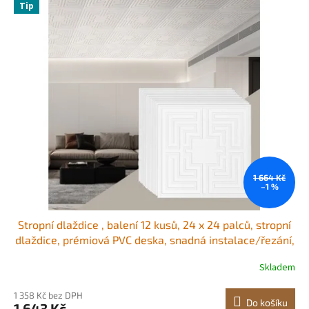
Tip
1 664 Kč
–1 %
Stropní dlaždice , balení 12 kusů, 24 x 24 palců, stropní
dlaždice, prémiová PVC deska, snadná instalace/řezání,
plastová lepená stropní dlaždice, stropní krytina pro
Skladem
dekoraci v domácnosti/kanceláři, bílý vzor Echo
1 358 Kč bez DPH
Do košíku
1 643 Kč