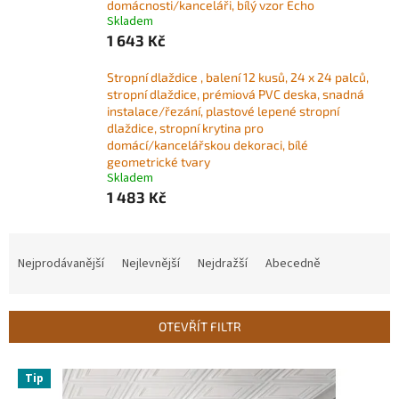
domácnosti/kanceláři, bílý vzor Echo
Skladem
1 643 Kč
Stropní dlaždice , balení 12 kusů, 24 x 24 palců,
stropní dlaždice, prémiová PVC deska, snadná
instalace/řezání, plastové lepené stropní
dlaždice, stropní krytina pro
domácí/kancelářskou dekoraci, bílé
geometrické tvary
Skladem
1 483 Kč
Ř
a
Nejprodávanější
Nejlevnější
Nejdražší
Abecedně
z
e
n
OTEVŘÍT FILTR
í
p
V
r
Tip
ý