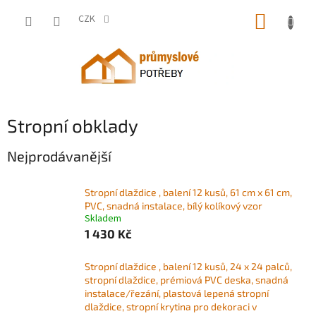
Přejít
NÁKUP
na
CZK
obsah
KOŠÍK
Stropní obklady
Nejprodávanější
Stropní dlaždice , balení 12 kusů, 61 cm x 61 cm,
PVC, snadná instalace, bílý kolíkový vzor
Skladem
1 430 Kč
Stropní dlaždice , balení 12 kusů, 24 x 24 palců,
stropní dlaždice, prémiová PVC deska, snadná
instalace/řezání, plastová lepená stropní
dlaždice, stropní krytina pro dekoraci v