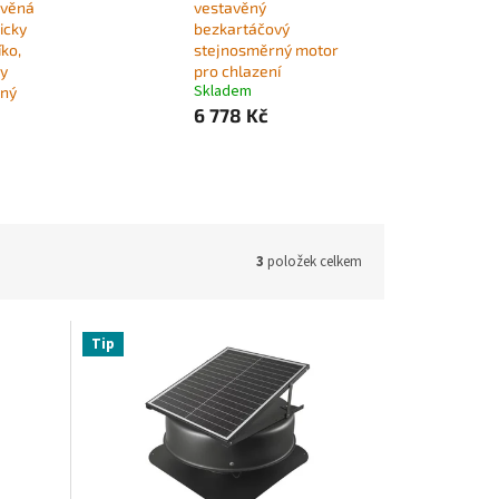
avěná
vestavěný
icky
bezkartáčový
íko,
stejnosměrný motor
ky
pro chlazení
Skladem
dný
6 778 Kč
3
položek celkem
Tip