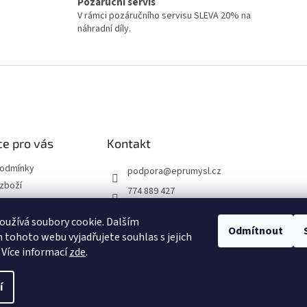
Pozáruční servis
V rámci pozáručního servisu SLEVA 20% na
náhradní díly.
e pro vás
Kontakt
podmínky
podpora
@
eprumysl.cz
zboží
774 889 427
přepravy
užívá soubory cookie. Dalším
Odmítnout
tohoto webu vyjadřujete souhlas s jejich
návka
 Více informací
zde
.
í
hrazena.