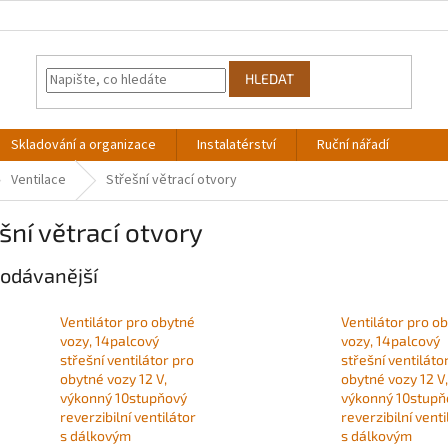
HLEDAT
Skladování a organizace
Instalatérství
Ruční nářadí
Ventilace
Střešní větrací otvory
šní větrací otvory
odávanější
Ventilátor pro obytné
Ventilátor pro o
vozy, 14palcový
vozy, 14palcový
střešní ventilátor pro
střešní ventiláto
obytné vozy 12 V,
obytné vozy 12 V,
výkonný 10stupňový
výkonný 10stupň
reverzibilní ventilátor
reverzibilní venti
s dálkovým
s dálkovým