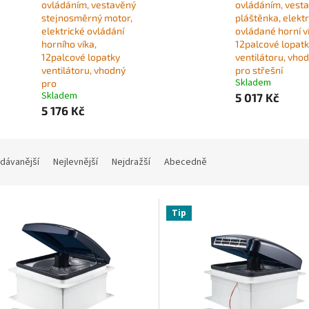
ovládáním, vestavěný
ovládáním, vest
stejnosměrný motor,
pláštěnka, elektr
elektrické ovládání
ovládané horní v
horního víka,
12palcové lopat
12palcové lopatky
ventilátoru, vho
ventilátoru, vhodný
pro střešní
Skladem
pro
Skladem
5 017 Kč
5 176 Kč
dávanější
Nejlevnější
Nejdražší
Abecedně
Tip