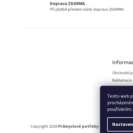
Doprava ZDARMA
Při platbě předem máte dopravu ZDARMA.
Z
á
p
a
t
Informac
í
Obchodní 
Reklamace 
Reklamace 
Kontakty
Tento web po
procházením 
Moje objed
používáním..
Nastaven
Copyright 2026
Průmyslové potřeby
. Všechna práva vy