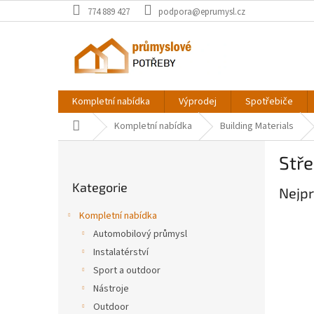
Přejít
774 889 427
podpora@eprumysl.cz
na
obsah
Kompletní nabídka
Výprodej
Spotřebiče
Domů
Kompletní nabídka
Building Materials
P
Stře
o
Přeskočit
s
Kategorie
kategorie
Nejpr
t
r
Kompletní nabídka
a
Automobilový průmysl
n
Instalatérství
n
í
Sport a outdoor
p
Nástroje
a
Outdoor