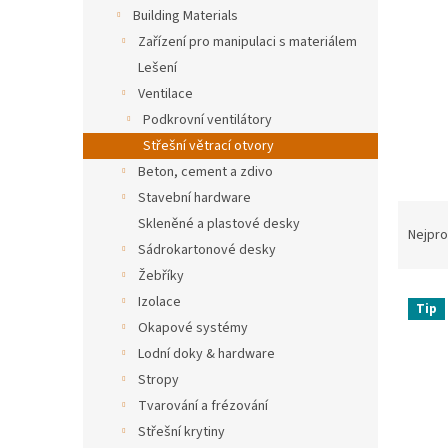
n
Building Materials
e
Zařízení pro manipulaci s materiálem
l
Lešení
Ventilace
Podkrovní ventilátory
Střešní větrací otvory
Beton, cement a zdivo
Stavební hardware
Ř
Skleněné a plastové desky
a
Nejpro
Sádrokartonové desky
z
e
Žebříky
V
n
Izolace
Tip
ý
í
Okapové systémy
p
p
Lodní doky & hardware
i
r
Stropy
s
o
Tvarování a frézování
p
d
r
u
Střešní krytiny