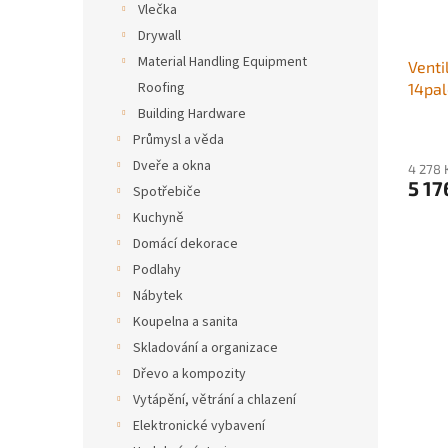
o
k
Vlečka
d
t
Drywall
u
ů
Material Handling Equipment
Venti
k
Roofing
14pal
t
obytn
ů
Building Hardware
10stu
Průmysl a věda
dálko
Dveře a okna
4 278 
stejn
5 17
Spotřebiče
ovlád
Kuchyně
lopat
Domácí dekorace
Podlahy
Nábytek
Koupelna a sanita
Skladování a organizace
Dřevo a kompozity
Vytápění, větrání a chlazení
Elektronické vybavení