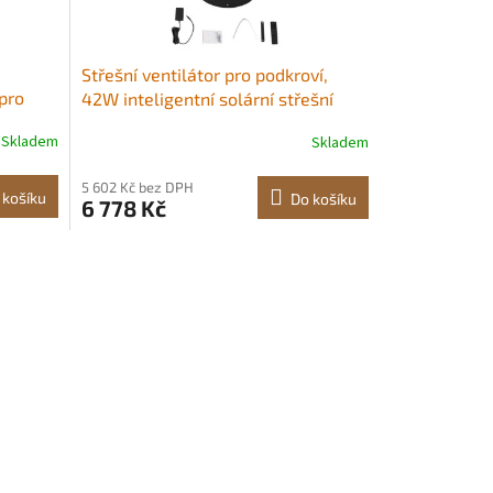
Střešní ventilátor pro podkroví,
 pro
42W inteligentní solární střešní
ventilátor s termostatem, dálkové
Skladem
Skladem
látor s
ovládání, průtok vzduchu 2800
věná
CFM, vestavěný bezkartáčový
5 602 Kč bez DPH
ané
stejnosměrný motor pro chlazení
 košíku
Do košíku
6 778 Kč
y
šní