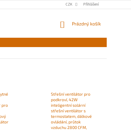
CZK
Přihlášení
NÁKUPNÍ
Prázdný košík
KOŠÍK
bytné
Střešní ventilátor pro
podkroví, 42W
r pro
inteligentní solární
střešní ventilátor s
ový
termostatem, dálkové
látor
ovládání, průtok
vzduchu 2800 CFM,