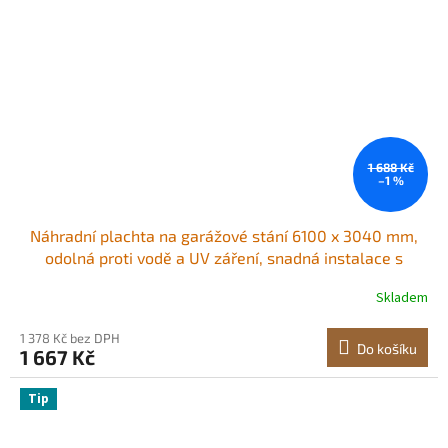
1 688 Kč
–1 %
Náhradní plachta na garážové stání 6100 x 3040 mm,
odolná proti vodě a UV záření, snadná instalace s
gumovými pásky, bílá (pouze horní kryt, rám není
Skladem
součástí balení)
1 378 Kč bez DPH
Do košíku
1 667 Kč
Tip