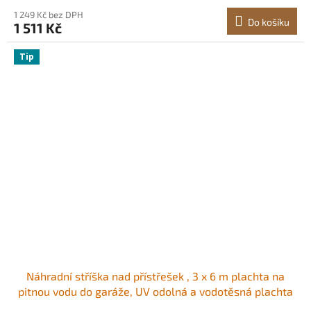
1 249 Kč bez DPH
Do košíku
1 511 Kč
Tip
Náhradní stříška nad přístřešek , 3 x 6 m plachta na
pitnou vodu do garáže, UV odolná a vodotěsná plachta
na auto, odolná plachta s kuličkovými vozíky, tmavě