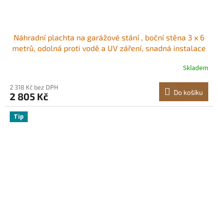
Náhradní plachta na garážové stání , boční stěna 3 x 6
metrů, odolná proti vodě a UV záření, snadná instalace
s gumovými pásky, bílá (vrchní díl a rám nejsou součástí
Skladem
balení)
2 318 Kč bez DPH
Do košíku
2 805 Kč
Tip