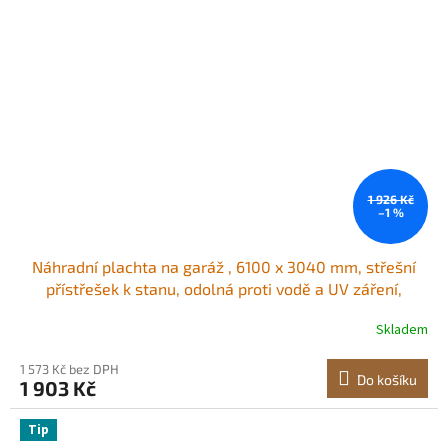
1 926 Kč
–1 %
Náhradní plachta na garáž , 6100 x 3040 mm, střešní
přístřešek k stanu, odolná proti vodě a UV záření,
snadná instalace s gumovými pásky, šedá (pouze horní
Skladem
kryt, rám není součástí balení)
1 573 Kč bez DPH
Do košíku
1 903 Kč
Tip