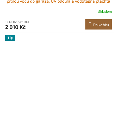
pitnou vodu do garáže, UV odolná a vodotěsná plachta
na auto, odolná plachta s kuličkovými vozíky, bílá, rám
Skladem
není součástí balení
1 661 Kč bez DPH
Do košíku
2 010 Kč
Tip