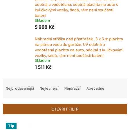
odolná a vodotěsná, odolná plachta na auto s
kuličkovými vozíky, šedá, rám není součástí
balení
Skladem
5 968 Kč
Náhradní stříška nad přístřešek , 3 x 6 m plachta
na pitnou vodu do garáže, UV odolná a
vodotěsná plachta na auto, odolná s kuličkovými
vozíky, šedá, rám není součástí balení
Skladem
1 511 Kč
Ř
a
Nejprodávanější
Nejlevnější
Nejdražší
Abecedně
z
e
n
OTEVŘÍT FILTR
í
p
V
r
Tip
ý