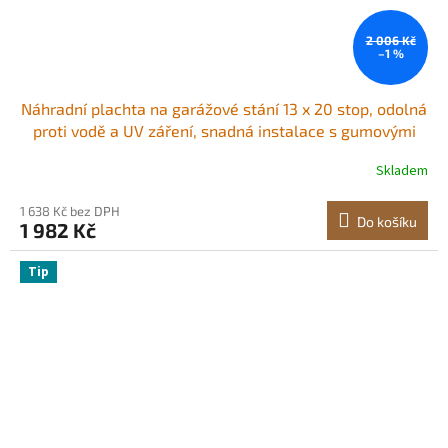
2 006 Kč
–1 %
Náhradní plachta na garážové stání 13 x 20 stop, odolná
proti vodě a UV záření, snadná instalace s gumovými
pásky, šedá (pouze horní kryt, rám není součástí balení)
Skladem
1 638 Kč bez DPH
Do košíku
1 982 Kč
Tip