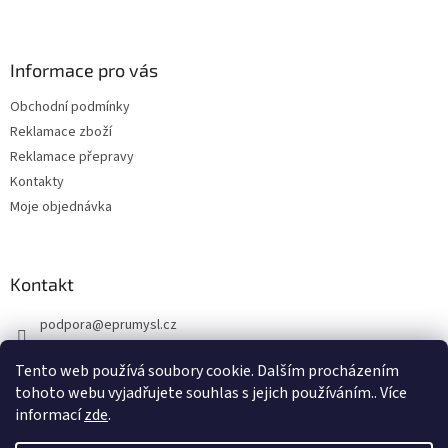
Z
á
p
a
Informace pro vás
t
Obchodní podmínky
í
Reklamace zboží
Reklamace přepravy
Kontakty
Moje objednávka
Kontakt
podpora
@
eprumysl.cz
774 889 427
Tento web používá soubory cookie. Dalším procházením
tohoto webu vyjadřujete souhlas s jejich používáním.. Více
informací
zde
.