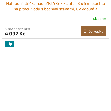
Náhradní stříška nad přístřešek k autu , 3 x 6 m plachta
na pitnou vodu s bočními stěnami, UV odolná a
vodotěsná, odolná plachta na auto s kuličkovými vozíky,
Skladem
béžová, rám není součástí balení
3 382 Kč bez DPH
Do košíku
4 092 Kč
Tip