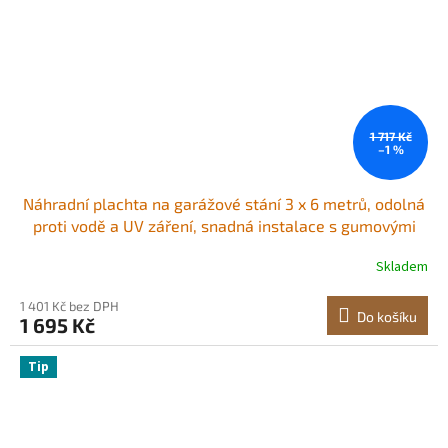
1 717 Kč
–1 %
Náhradní plachta na garážové stání 3 x 6 metrů, odolná
proti vodě a UV záření, snadná instalace s gumovými
pásky, béžová (pouze horní kryt, rám není součástí
Skladem
balení)
1 401 Kč bez DPH
Do košíku
1 695 Kč
Tip