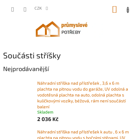
Přejít
NÁKUP
na
CZK
obsah
KOŠÍK
Součásti stříšky
Nejprodávanější
Náhradní stříška nad přístřešek , 3,6 x 6 m
plachta na pitnou vodu do garáže, UV odolná a
vodotěsná plachta na auto, odolná plachta s
kuličkovými vozíky, béžová, rám není součástí
balení
Skladem
2 036 Kč
Náhradní stříška nad přístřešek k autu , 6 x 6 m
plachta na pitnou vodu s bočními stěnami, UV