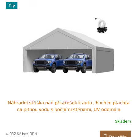
Tip
Náhradní stříška nad přístřešek k autu , 6 x 6 m plachta
na pitnou vodu s bočními stěnami, UV odolná a
vodotěsná, odolná plachta na auto s kuličkovými vozíky,
Skladem
šedá, rám není součástí balení
4 932 Kč bez DPH
Do košíku