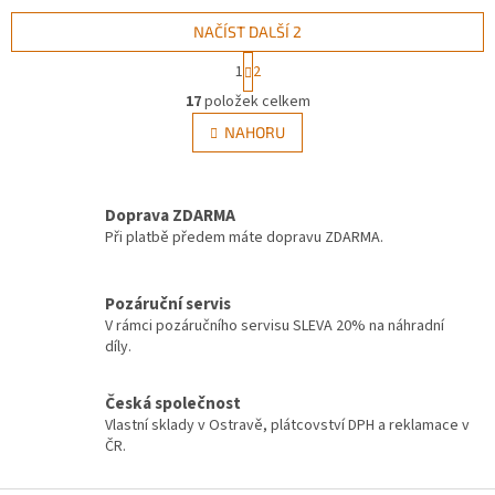
NAČÍST DALŠÍ 2
S
1
2
t
O
r
17
položek celkem
v
á
l
NAHORU
n
á
k
d
o
v
a
á
Doprava ZDARMA
c
n
í
Při platbě předem máte dopravu ZDARMA.
í
p
r
v
Pozáruční servis
k
V rámci pozáručního servisu SLEVA 20% na náhradní
y
díly.
v
ý
Česká společnost
p
Vlastní sklady v Ostravě, plátcovství DPH a reklamace v
i
ČR.
s
u