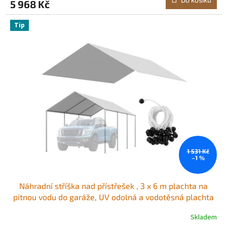
5 968 Kč
Tip
1 531 Kč
–1 %
Náhradní stříška nad přístřešek , 3 x 6 m plachta na
pitnou vodu do garáže, UV odolná a vodotěsná plachta
na auto, odolná s kuličkovými vozíky, šedá, rám není
Skladem
součástí balení