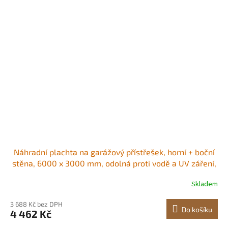
Náhradní plachta na garážový přístřešek, horní + boční
stěna, 6000 x 3000 mm, odolná proti vodě a UV záření,
snadná instalace s gumovými pásy, bílá (rám není
Skladem
součástí balení)
3 688 Kč bez DPH
Do košíku
4 462 Kč