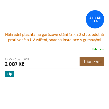
2 114 Kč
–1 %
Náhradní plachta na garážové stání 12 x 20 stop, odolná
proti vodě a UV záření, snadná instalace s gumovými
pásky, šedá (pouze horní kryt, rám není součástí balení)
Skladem
1 725 Kč bez DPH
Do košíku
2 087 Kč
Tip