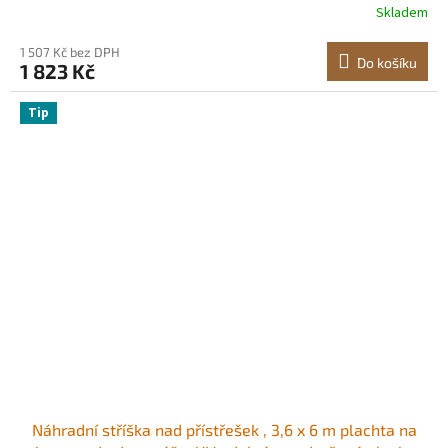
Skladem
zelená, rám není součástí balení
1 507 Kč bez DPH
Do košíku
1 823 Kč
Tip
Náhradní stříška nad přístřešek , 3,6 x 6 m plachta na