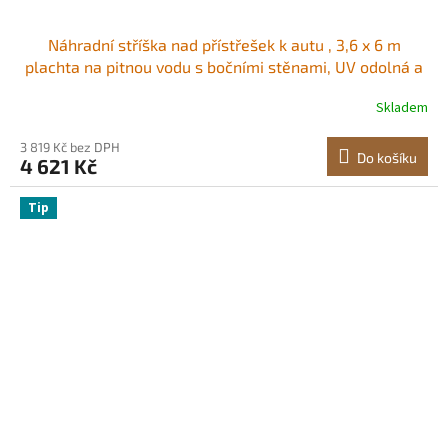
Náhradní stříška nad přístřešek k autu , 3,6 x 6 m
plachta na pitnou vodu s bočními stěnami, UV odolná a
vodotěsná, odolná plachta na auto s kuličkovými vozíky,
Skladem
šedá, rám není součástí balení
3 819 Kč bez DPH
Do košíku
4 621 Kč
Tip