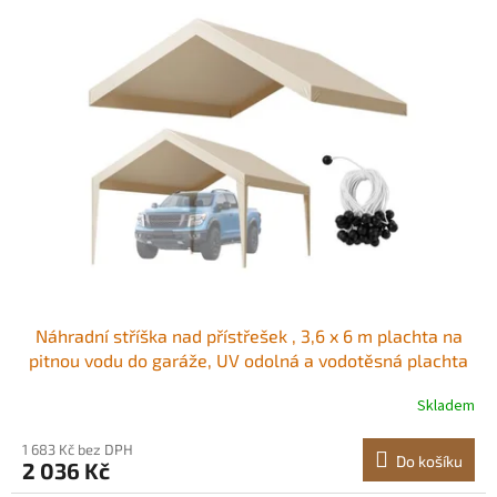
o
p
d
i
u
s
k
p
t
r
ů
o
d
u
k
t
ů
Náhradní stříška nad přístřešek , 3,6 x 6 m plachta na
pitnou vodu do garáže, UV odolná a vodotěsná plachta
na auto, odolná plachta s kuličkovými vozíky, béžová,
Skladem
rám není součástí balení
1 683 Kč bez DPH
Do košíku
2 036 Kč