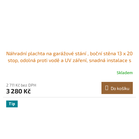
Náhradní plachta na garážové stání , boční stěna 13 x 20
stop, odolná proti vodě a UV záření, snadná instalace s
gumovými pásky, šedá (vrchní část a rám nejsou
Skladem
součástí balení)
2 711 Kč bez DPH
Do košíku
3 280 Kč
Tip