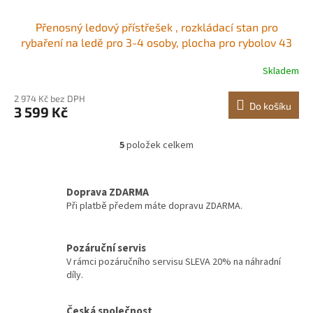
Přenosný ledový přístřešek , rozkládací stan pro
rybaření na ledě pro 3-4 osoby, plocha pro rybolov 43
čtverečních stop, ledová chatrč pro zimní rybolov,
Skladem
vodotěsná kostka ledu Oxford s kotvami/lany/přepravní
taškou, 90"x90", černá
2 974 Kč bez DPH
Do košíku
3 599 Kč
5
položek celkem
O
v
l
á
Doprava ZDARMA
d
Při platbě předem máte dopravu ZDARMA.
a
c
í
Pozáruční servis
p
V rámci pozáručního servisu SLEVA 20% na náhradní
r
díly.
v
k
y
Česká společnost