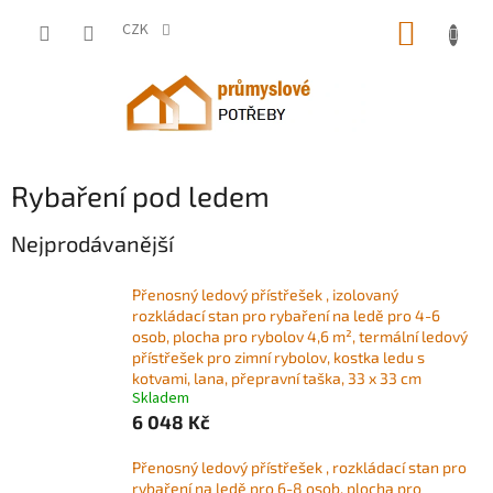
Přejít
NÁKUP
na
CZK
obsah
KOŠÍK
Rybaření pod ledem
Nejprodávanější
Přenosný ledový přístřešek , izolovaný
rozkládací stan pro rybaření na ledě pro 4-6
osob, plocha pro rybolov 4,6 m², termální ledový
přístřešek pro zimní rybolov, kostka ledu s
kotvami, lana, přepravní taška, 33 x 33 cm
Skladem
6 048 Kč
Přenosný ledový přístřešek , rozkládací stan pro
rybaření na ledě pro 6-8 osob, plocha pro