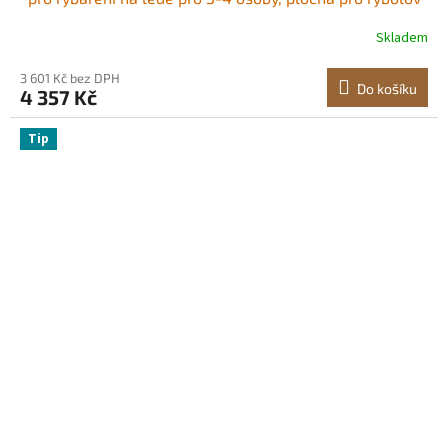
35 čtverečních stop, termální ledový přístřešek pro
Skladem
zimní rybolov, kostka ledu s kotvami, lana, přepravní
taška, 71"x71", červený
3 601 Kč bez DPH
Do košíku
4 357 Kč
Tip