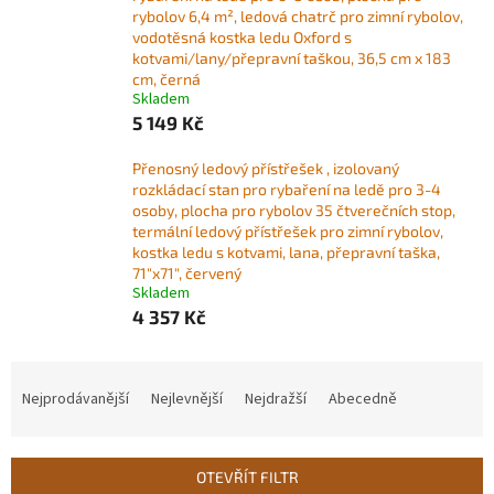
rybolov 6,4 m², ledová chatrč pro zimní rybolov,
vodotěsná kostka ledu Oxford s
kotvami/lany/přepravní taškou, 36,5 cm x 183
cm, černá
Skladem
5 149 Kč
Přenosný ledový přístřešek , izolovaný
rozkládací stan pro rybaření na ledě pro 3-4
osoby, plocha pro rybolov 35 čtverečních stop,
termální ledový přístřešek pro zimní rybolov,
kostka ledu s kotvami, lana, přepravní taška,
71"x71", červený
Skladem
4 357 Kč
Ř
a
Nejprodávanější
Nejlevnější
Nejdražší
Abecedně
z
e
n
OTEVŘÍT FILTR