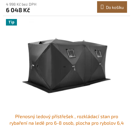
4 998 Kč bez DPH
Do košíku
6 048 Kč
Tip
Přenosný ledový přístřešek , rozkládací stan pro
rybaření na ledě pro 6-8 osob, plocha pro rybolov 6,4
m², ledová chatrč pro zimní rybolov, vodotěsná kostka