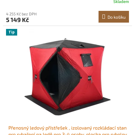
Skladem
ledu Oxford s kotvami/lany/přepravní taškou, 36,5 cm x
183 cm, černá
4 255 Kč bez DPH
Do košíku
5 149 Kč
Tip
Přenosný ledový přístřešek , izolovaný rozkládací stan
pro rybaření na ledě pro 3-4 osoby, plocha pro rybolov