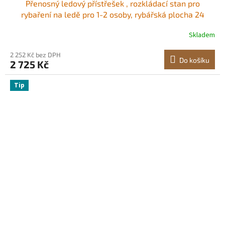
Přenosný ledový přístřešek , rozkládací stan pro
rybaření na ledě pro 1-2 osoby, rybářská plocha 24
čtverečních stop, ledová chatrč pro zimní rybolov,
Skladem
vodotěsná kostka ledu Oxford s kotvami/lany/přepravní
taškou, 60"x60", černá
2 252 Kč bez DPH
Do košíku
2 725 Kč
Tip