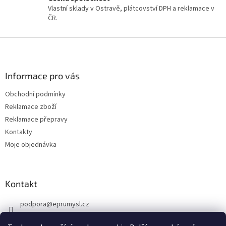
v
Vlastní sklady v Ostravě, plátcovství DPH a reklamace v
ý
ČR.
p
i
Z
s
á
u
p
a
Informace pro vás
t
Obchodní podmínky
í
Reklamace zboží
Reklamace přepravy
Kontakty
Moje objednávka
Kontakt
podpora
@
eprumysl.cz
774 889 427